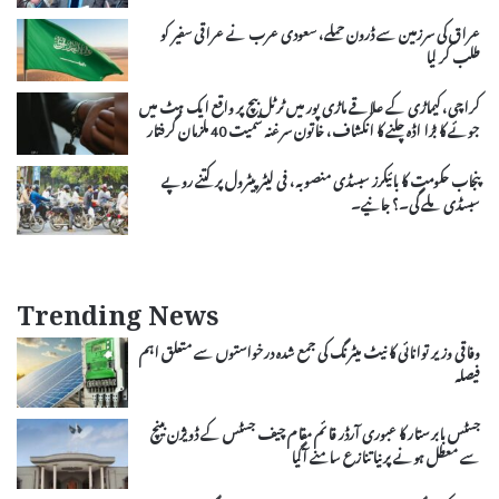
عراق کی سرزمین سے ڈرون حملے، سعودی عرب نے عراقی سفیر کو
طلب کر لیا
کراچی، کیماڑی کے علاقے ماڑی پور میں ٹرٹل بیچ پر واقع ایک ہٹ میں
جوئے کا بڑا اڈہ چلنے کا انکشاف، خاتون سرغنہ سمیت 40 ملزمان گرفتار
پنجاب حکومت کا بائیکرز سبسڈی منصوبہ، فی لیٹر پیٹرول پر کتنے روپے
سبسڈی ملے گی۔؟ جانیے۔
Trending News
وفاقی وزیر توانائی کا نیٹ میٹرنگ کی جمع شدہ درخواستوں سے متعلق اہم
فیصلہ
جسٹس بابر ستار کا عبوری آرڈر قائم مقام چیف جسٹس کے ڈویژن بینچ
سے معطل ہونے پر نیا تنازع سامنے آگیا