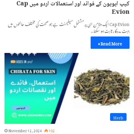
کیپ ایویون کے فوائد اور استعمالات اردو میں Cap
Evion
Cap Evion ایک وٹامن ای پر مشتمل سپلیمنٹ ہے جو صحت کی مختلف حالتوں میں
بہت مددگار ثابت ہو سکتا…
Read More »
Herb
November 12, 2024
102