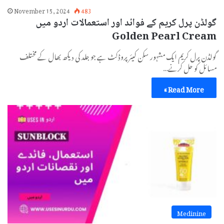
November 15, 2024
483
گولڈن پرل کریم کے فوائد اور استعمالات اردو میں
Golden Pearl Cream
گولڈن پرل کریم ایک مشہور سکن کیئر پروڈکٹ ہے جو جلد کی دیکھ بھال کے مختلف
مسائل کو حل کرنے…
Read More »
Medinine