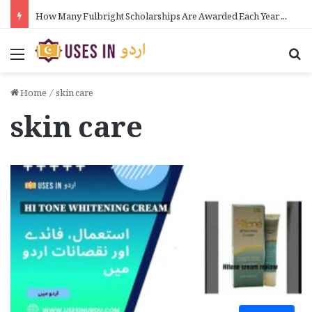
How to Make Money on Telegram in Urdu
Menu
Se
Home
/
skin care
skin care