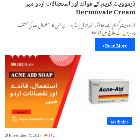
ڈرموویٹ کریم کے فوائد اور استعمالات اردو میں
Dermovate Cream
ڈرموویٹ کریم ایک طاقتور سٹیرائڈل بیسڈ دوا ہے جس کا استعمال جلد کی مختلف
بیماریوں کے علاج میں کیا جاتا…
Read More »
Medinine
November 7, 2024
252