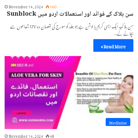
November 14, 2024
160
سن بلاک کے فوائد اور استعمالات اردو میں Sunblock
سن بلاک ایک ایسی کریم یا لوشن ہے جو جلد کو سورج کی نقصان دہ UV شعاعوں سے
بچانے کے…
Read More »
Medinine
November 14, 2024
48