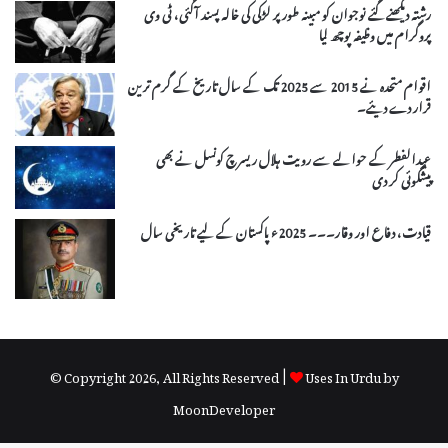
رشتہ دیکھنے گئے نوجوان کو مبینہ طورپر لڑکی کی خالہ پسند آگئی، ٹی وی
پروگرام میں وظیفہ پوچھ لیا
اقوام متحدہ نے 2015 سے 2025 تک کے سال تاریخ کے گرم ترین
قرار دے دیئے۔
عیدالفطر کے حوالے سے رویت ہلال ریسرچ کونسل نے بھی
پیشگوئی کر دی
قیادت، دفاع اور وقار۔۔۔ 2025ء پاکستان کے لیے تاریخی سال
© Copyright 2026, All Rights Reserved |
Uses In Urdu by
MoonDeveloper