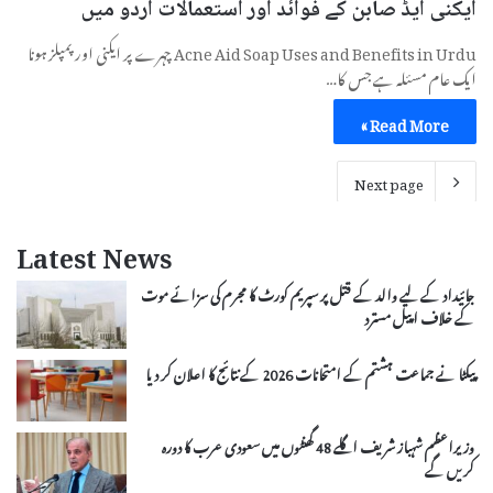
ایکنی ایڈ صابن کے فوائد اور استعمالات اردو میں
Acne Aid Soap Uses and Benefits in Urdu چہرے پر ایکنی اور پمپلز ہونا
ایک عام مسئلہ ہے جس کا…
Read More »
Next page
Latest News
جائیداد کے لیے والد کے قتل پر سپریم کورٹ کا مجرم کی سزائے موت
کے خلاف اپیل مسترد
پیکٹا نے جماعت ہشتم کے امتحانات 2026 کے نتائج کا اعلان کر دیا
وزیراعظم شہباز شریف اگلے 48 گھنٹوں میں سعودی عرب کا دورہ
کریں گے