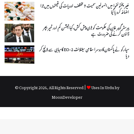
خیبرپختونخوا میں انسولین سمیت 7 مختلف ادویات کی قیمتوں میں بڑا
اضافہ کردیا گیا
بیرسٹر گوہر خان کی حکومت کو بڑی پیش کش،کہا ٹینشن کم اور ٹمپریچر
ڈاؤن کرنے کی ضرورت ہے
سپارکو نے پاکستان کا دوسرا مقامی سیٹلائٹ EO-2 کامیابی سے لانچ کر
دیا
© Copyright 2026, All Rights Reserved |
Uses In Urdu by
MoonDeveloper