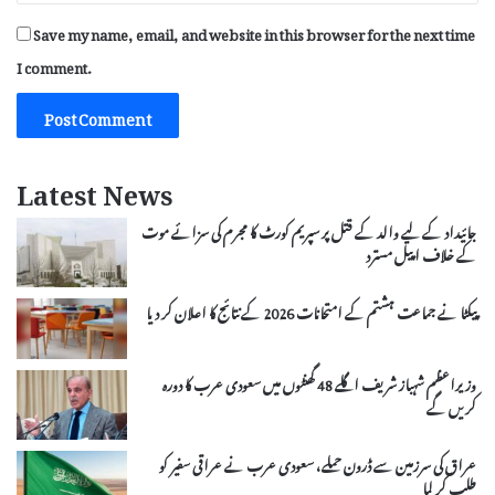
Save my name, email, and website in this browser for the next time
I comment.
Latest News
جائیداد کے لیے والد کے قتل پر سپریم کورٹ کا مجرم کی سزائے موت
کے خلاف اپیل مسترد
پیکٹا نے جماعت ہشتم کے امتحانات 2026 کے نتائج کا اعلان کر دیا
وزیراعظم شہباز شریف اگلے 48 گھنٹوں میں سعودی عرب کا دورہ
کریں گے
عراق کی سرزمین سے ڈرون حملے، سعودی عرب نے عراقی سفیر کو
طلب کر لیا