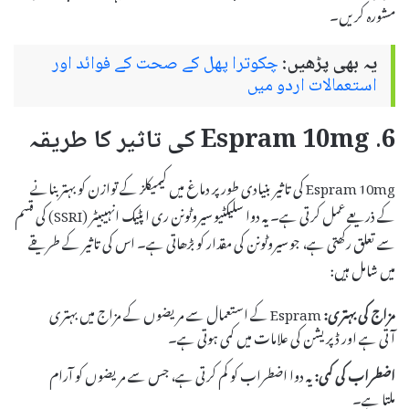
مشورہ کریں۔
یہ بھی پڑھیں:
چکوترا پھل کے صحت کے فوائد اور
استعمالات اردو میں
6. Espram 10mg کی تاثیر کا طریقہ
Espram 10mg کی تاثیر بنیادی طور پر دماغ میں کیمیکلز کے توازن کو بہتر بنانے
کے ذریعے عمل کرتی ہے۔ یہ دوا سلیکٹیو سیروٹونن ری اپٹیک انہیبیٹر (SSRI) کی قسم
سے تعلق رکھتی ہے، جو سیروٹونن کی مقدار کو بڑھاتی ہے۔ اس کی تاثیر کے طریقے
میں شامل ہیں:
مزاج کی بہتری:
Espram کے استعمال سے مریضوں کے مزاج میں بہتری
آتی ہے اور ڈپریشن کی علامات میں کمی ہوتی ہے۔
اضطراب کی کمی:
یہ دوا اضطراب کو کم کرتی ہے، جس سے مریضوں کو آرام
ملتا ہے۔