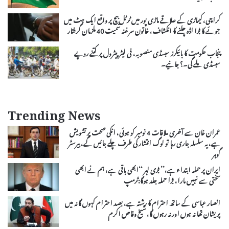
کراچی، کیماڑی کے علاقے ماڑی پور میں ٹرٹل بیچ پر واقع ایک ہٹ میں
جوئے کا بڑا اڈہ چلنے کا انکشاف، خاتون سرغنہ سمیت 40 ملزمان گرفتار
پنجاب حکومت کا بائیکرز سبسڈی منصوبہ، فی لیٹر پیٹرول پر کتنے روپے
سبسڈی ملے گی۔؟ جانیے۔
Trending News
عمران خان سے آخری ملاقات 4 نومبر کو ہوئی، انکی صحت پر تشویش
ہے، یہ سلسلہ جاری رہا تو لوگ انتشار کی طرف چلے جائیں گے، بیرسٹر
گوہر
ایران پر حملہ ابتداءہے،’’ بڑی لہر ‘‘ابھی باقی ہے، ہم نے ابھی
سختی سے نہیں مارا، بڑا حملہ جلد ہوگا:ٹرمپ
انصار عباسی کے ساتھ احترام کا رشتہ ہے، بصد احترام کہوں گا نہ میں
پریشان تھا نہ ہوں اور نہ رہوں گا، شیخ وقاص اکرم