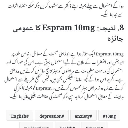
دوا کے استعمال سے پہلے ہمیشہ اپنے ڈاکٹر سے مشورہ کریں تاکہ ممکنہ متضاد اثرات
سے بچا جا سکے۔
8. نتیجہ: Espram 10mg کا عمومی
جائزہ
Espram 10mg ایک مؤثر دوا ہے جو ذہنی صحت کے مسائل، خاص طور پر
ڈپریشن اور اضطراب کے علاج کے لیے استعمال ہوتی ہے۔ اس کی خوراک اور
استعمال کی درست معلومات سے مریضوں کو بہتر نتائج حاصل کرنے میں مدد ملتی
ہے۔ اگرچہ اس دوا کے کچھ سائیڈ ایفیکٹس بھی ہیں، لیکن صحیح طریقے سے استعمال
کرنے سے زیادہ تر مریض بہتر محسوس کرتے ہیں۔ Espram کو ہمیشہ ڈاکٹر کی
ہدایت کے مطابق استعمال کرنا چاہیے تاکہ صحت کی حفاظت یقینی بنائی جا سکے۔
English
depression
anxiety
10mg
medication
health
Espram