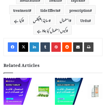
treatment
Side Effects
prescription
Urdu
استعمال
سائیڈ ایفیکٹس
کیا ہے
کیوں استعمال کیا جاتا ہے
LinkedIn
Tumblr
Pinterest
Reddit
Share via Email
Print
Related Articles