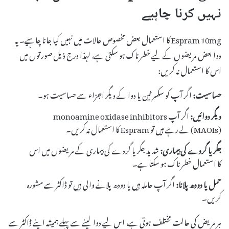
نہیں کرنا چاہیے
Espram 10mg کا استعمال بعض مخصوص حالات میں نہیں کیا جانا چاہیے۔ یہ
دوا بعض مریضوں کے لیے خطرناک ہو سکتی ہے، لہذا درج ذیل صورتوں میں
اس کا استعمال نہ کریں:
حساسیت:
اگر آپ کو سکسرٹین یا دوا کے دیگر اجزاء سے حساسیت ہو۔
دیگر دوائیں:
اگر آپ monoamine oxidase inhibitors
(MAOIs) لے رہے ہیں تو Espram کا استعمال نہ کریں۔
جگر یا گردے کی بیماری:
شدید جگر یا گردے کی بیماری کے مریضوں میں اس
کا استعمال خطرناک ہو سکتا ہے۔
حمل یا دودھ پلانا:
اگر آپ حاملہ ہیں یا دودھ پلانے والی ہیں تو ڈاکٹر سے مشورہ
کریں۔
ہر مریض کی حالت مختلف ہوتی ہے، اس لیے دوا لینے سے پہلے ہمیشہ اپنے ڈاکٹر سے