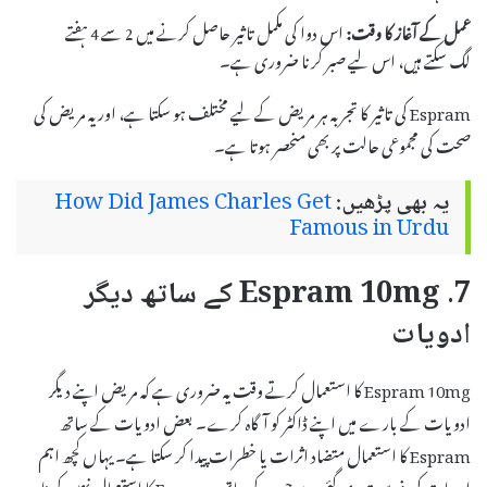
عمل کے آغاز کا وقت:
اس دوا کی مکمل تاثیر حاصل کرنے میں 2 سے 4 ہفتے
لگ سکتے ہیں، اس لیے صبر کرنا ضروری ہے۔
Espram کی تاثیر کا تجربہ ہر مریض کے لیے مختلف ہو سکتا ہے، اور یہ مریض کی
صحت کی مجموعی حالت پر بھی منحصر ہوتا ہے۔
یہ بھی پڑھیں:
How Did James Charles Get
Famous in Urdu
7. Espram 10mg کے ساتھ دیگر
ادویات
Espram 10mg کا استعمال کرتے وقت یہ ضروری ہے کہ مریض اپنے دیگر
ادویات کے بارے میں اپنے ڈاکٹر کو آگاہ کرے۔ بعض ادویات کے ساتھ
Espram کا استعمال متضاد اثرات یا خطرات پیدا کر سکتا ہے۔ یہاں کچھ اہم
ادویات کی فہرست دی گئی ہے جن کے ساتھ Espram کا استعمال نہیں کرنا