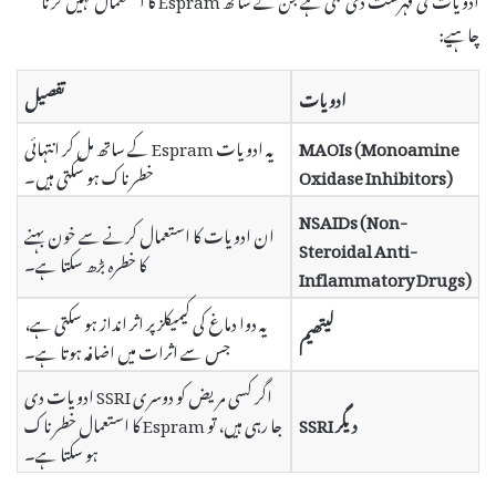
چاہیے:
ادویات
تفصیل
MAOIs (Monoamine
یہ ادویات Espram کے ساتھ مل کر انتہائی
Oxidase Inhibitors)
خطرناک ہو سکتی ہیں۔
NSAIDs (Non-
ان ادویات کا استعمال کرنے سے خون بہنے
Steroidal Anti-
کا خطرہ بڑھ سکتا ہے۔
Inflammatory Drugs)
یہ دوا دماغ کی کیمیکلز پر اثر انداز ہو سکتی ہے،
لیتھیم
جس سے اثرات میں اضافہ ہوتا ہے۔
اگر کسی مریض کو دوسری SSRI ادویات دی
دیگر SSRI
جا رہی ہیں، تو Espram کا استعمال خطرناک
ہو سکتا ہے۔