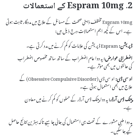
2. Espram 10mg کے استعمالات
Espram 10mg مختلف ذہنی صحت کے مسائل کے علاج میں مددگار ثابت ہوتی
ہے۔ اس کے کچھ اہم استعمالات درج ذیل ہیں:
ڈپریشن:
Espram ڈپریشن کی علامات کو کم کرنے میں مدد کرتی ہے۔
اضطرابی عوارض:
یہ دوا عام اضطراب کے ساتھ ساتھ مخصوص اضطراب
کی حالتوں میں بھی مؤثر ہے۔
او سی ڈی:
او سی ڈی (Obsessive Compulsive Disorder) کے
علاج میں بھی استعمال ہوتی ہے۔
پینک ڈس آرڈر:
یہ دوا پینک ڈس آرڈر کے حملوں کو کم کرنے میں معاون
ہے۔
یہ دوا طبی مشورے کے تحت ہی استعمال کی جانی چاہیے تاکہ بہترین نتائج حاصل
کیے جا سکیں۔