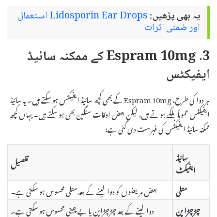
یہ بھی پڑھیں:
Lidosporin Ear Drops استعمال
اور ضمنی اثرات
3. Espram 10mg کے ممکنہ سائیڈ
ایفیکٹس
ہر دوا کی طرح، Espram 10mg کے بھی کچھ سائیڈ ایفیکٹس ہو سکتے ہیں۔ یہ سائیڈ
ایفیکٹس عموماً ہلکے ہوتے ہیں، لیکن بعض اوقات سنگین بھی ہو سکتے ہیں۔ یہاں کچھ
ممکنہ سائیڈ ایفیکٹس کی فہرست دی گئی ہے:
سائیڈ
تفصیل
ایفیکٹ
متلی
بعض مریضوں کو دوا لینے کے بعد متلی محسوس ہو سکتی ہے۔
چڑچڑا پن
دوا لینے کے بعد چڑچڑاپن یا بے چینی محسوس ہو سکتی ہے۔