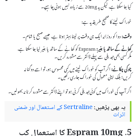
کیا جا سکتا ہے، لیکن یہ 20mg سے زیادہ نہیں ہونی چاہیے۔
خوراک لینے کا صحیح طریقہ یہ ہے:
وقت:
دوا کو روزانہ ایک ہی وقت پر لینا بہتر ہوتا ہے، جیسے صبح یا شام۔
کھانے کے ساتھ یا بغیر:
Espram کو کھانے کے ساتھ یا بغیر لیا جا سکتا ہے،
مگر کسی بھی تبدیلی سے پہلے ڈاکٹر سے مشورہ کریں۔
چوکی چکانے:
اگر آپ کو خوراک لینے میں کمی محسوس ہو، تو اسے دوگنا نہ
کریں؛ بلکہ، اپنی معمول کی خوراک جاری رکھیں۔
اگر آپ کی خوراک میں کوئی تبدیلی کرنی ہو تو اپنے ڈاکٹر سے مشورہ کرنا نہ بھولیں۔
یہ بھی پڑھیں:
Sertraline کے استعمال اور ضمنی
اثرات
5. Espram 10mg کا استعمال کب