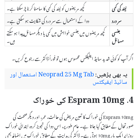
نیند کی کمی
کچھ مریضوں کو نیند کی کمی کا سامنا کرنا پڑ سکتا ہے۔
سر درد
دوا کے استعمال سے سر درد کی شکایت ہو سکتی ہے۔
جنسی
کچھ مریضوں میں جنسی خواہش میں کمی یا دیگر مسائل پیدا ہو سکتے
مسائل
ہیں۔
اگر آپ کو کوئی شدید سائیڈ ایفیکٹس محسوس ہوں تو فوراً ڈاکٹر سے رجوع کریں۔
یہ بھی پڑھیں:
Neoprad 25 Mg Tab استعمال اور
سائیڈ ایفیکٹس
4. Espram 10mg کی خوراک
Espram 10mg کی خوراک کا تعین مریض کی حالت، عمر، اور دیگر صحت کی
صورتحال کے مطابق کیا جاتا ہے۔ عام طور پر، اس دوا کی تجویز کردہ ابتدائی خوراک
روزانہ ایک بار 10mg ہوتی ہے۔ ڈاکٹر کی ہدایت کے مطابق خوراک میں اضافہ بھی