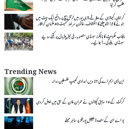
طلب کر لیا
کراچی، کیماڑی کے علاقے ماڑی پور میں ٹرٹل بیچ پر واقع ایک ہٹ میں
جوئے کا بڑا اڈہ چلنے کا انکشاف، خاتون سرغنہ سمیت 40 ملزمان گرفتار
پنجاب حکومت کا بائیکرز سبسڈی منصوبہ، فی لیٹر پیٹرول پر کتنے روپے
سبسڈی ملے گی۔؟ جانیے۔
Trending News
این ڈی ایم اے کی 27 ویں امدادی کھیپ فلسطین روانہ
کرکٹ کے 14 سابق کپتانوں نے عمران خان کے حق میں اپیل کر دی
یو اے ای کے متعدد ڈیجیٹل پورٹلز پر سائبر حملے