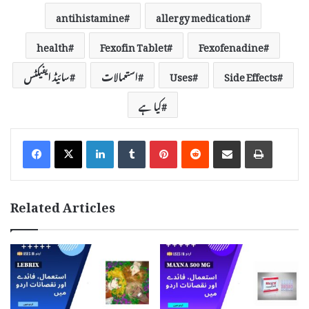
antihistamine
allergy medication
health
Fexofin Tablet
Fexofenadine
Side Effects
Uses
استعمالات
سائیڈ ایفیکٹس
کیا ہے
LinkedIn
Tumblr
Pinterest
Reddit
Share via Email
Print
Related Articles