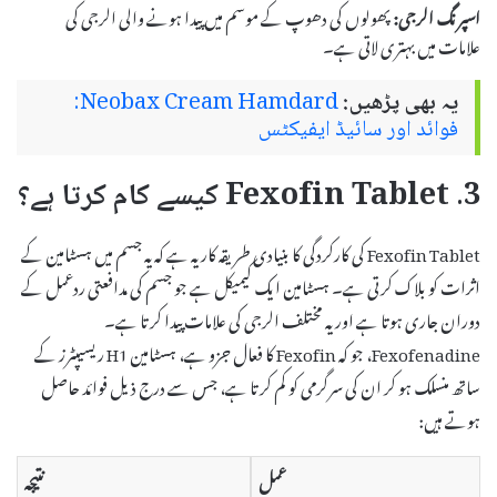
اسپرنگ الرجی:
پھولوں کی دھوپ کے موسم میں پیدا ہونے والی الرجی کی
علامات میں بہتری لاتی ہے۔
یہ بھی پڑھیں:
Neobax Cream Hamdard:
فوائد اور سائیڈ ایفیکٹس
3. Fexofin Tablet کیسے کام کرتا ہے؟
Fexofin Tablet کی کارکردگی کا بنیادی طریقہ کار یہ ہے کہ یہ جسم میں ہسٹامین کے
اثرات کو بلاک کرتی ہے۔ ہسٹامین ایک کیمیکل ہے جو جسم کی مدافعتی ردعمل کے
دوران جاری ہوتا ہے اور یہ مختلف الرجی کی علامات پیدا کرتا ہے۔
Fexofenadine، جو کہ Fexofin کا فعال جزو ہے، ہسٹامین H1 ریسیپٹرز کے
ساتھ منسلک ہو کر ان کی سرگرمی کو کم کرتا ہے، جس سے درج ذیل فوائد حاصل
ہوتے ہیں:
عمل
نتیجہ