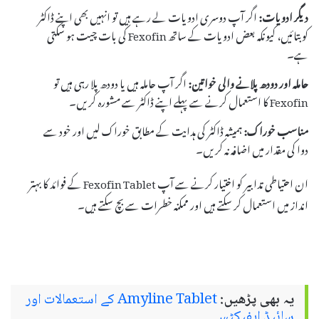
دیگر ادویات:
اگر آپ دوسری ادویات لے رہے ہیں تو انہیں بھی اپنے ڈاکٹر
کو بتائیں، کیونکہ بعض ادویات کے ساتھ Fexofin کی بات چیت ہو سکتی
ہے۔
حاملہ اور دودھ پلانے والی خواتین:
اگر آپ حاملہ ہیں یا دودھ پلا رہی ہیں تو
Fexofin کا استعمال کرنے سے پہلے اپنے ڈاکٹر سے مشورہ کریں۔
مناسب خوراک:
ہمیشہ ڈاکٹر کی ہدایت کے مطابق خوراک لیں اور خود سے
دوا کی مقدار میں اضافہ نہ کریں۔
ان احتیاطی تدابیر کو اختیار کرنے سے آپ Fexofin Tablet کے فوائد کا بہتر
انداز میں استعمال کر سکتے ہیں اور ممکنہ خطرات سے بچ سکتے ہیں۔
یہ بھی پڑھیں:
Amyline Tablet کے استعمالات اور
سائیڈ ایفیکٹس