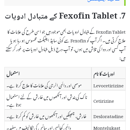
7. Fexofin Tablet کے متبادل ادویات
Fexofin Tablet کے متبادل ادویات بھی موجود ہیں جو اسی طرح کی علامات کا
علاج کرتی ہیں۔ اگر آپ کو Fexofin سے کوئی سائیڈ ایفیکٹ محسوس ہو رہا ہو یا
آپ کسی اور دوا کی تلاش میں ہوں، تو آپ درج ذیل متبادل ادویات پر غور کر سکتے
ہیں:
ادویات کا نام
استعمال
Levocetirizine
موسمی اور دائمی الرجی کی علامات کا علاج کرتا ہے۔
ناک کی بندش اور آنکھوں میں خارش کے لئے استعمال
Cetirizine
ہوتا ہے۔
Desloratadine
خارش، چھینکیں اور آنکھوں میں خارش کو کم کرتا ہے۔
Montelukast
دائمی کھانسی اور سانس کی تکالیف میں مفید۔