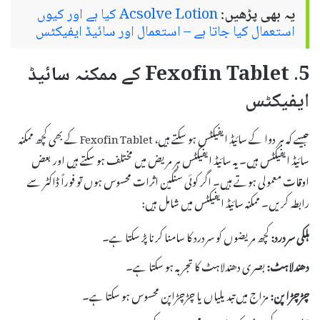
یہ بھی پڑھیں:
Acsolve Lotion کیا ہے اور کیوں
استعمال کیا جاتا ہے – استعمال اور سائیڈ ایفیکٹس
5. Fexofin Tablet کے ممکنہ سائیڈ
ایفیکٹس
جیسے کہ ہر دوا کے سائیڈ ایفیکٹس ہو سکتے ہیں، Fexofin Tablet کے بھی کچھ ممکنہ
سائیڈ ایفیکٹس ہیں۔ یہ سائیڈ ایفیکٹس ہر مریض میں مختلف ہو سکتے ہیں اور بعض
اوقات معمولی ہوتے ہیں۔ اگر کوئی سنگین اثرات محسوس ہوں تو فوراً ڈاکٹر سے
رابطہ کریں۔ ممکنہ سائیڈ ایفیکٹس میں شامل ہیں:
ہلکی سردرد:
کچھ مریضوں کو سردرد کا سامنا کرنا پڑ سکتا ہے۔
دھندلاہٹ:
بصری دھندلاہٹ کا تجربہ ہو سکتا ہے۔
چڑچڑا پن:
مزاج میں تبدیلیاں یا چڑچڑاپن محسوس ہو سکتا ہے۔