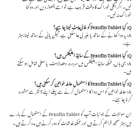
لیں۔ اگر اگلی خوراک کا وقت قریب ہے، تو اسے چھوڑ دیں اور دوگنا
خوراک نہ لیں۔
Q: کیا Fexofin Tablet کو خالی پیٹ لینا چاہیے؟
A: یہ دوا کھانے کے ساتھ یا بغیر لی جا سکتی ہے، لیکن پانی کے ساتھ لینا بہتر
ہے۔
Q: کیا Fexofin Tablet کے سائیڈ ایفیکٹس ہیں؟
A: جی ہاں، ممکنہ سائیڈ ایفیکٹس میں سردرد، دھندلاہٹ، یا متلی شامل ہو سکتے
ہیں۔
Q: کیا Fexofin Tablet کا استعمال حاملہ خواتین کر سکتی ہیں؟
A: حاملہ خواتین کو اس دوا کا استعمال کرنے سے پہلے اپنے ڈاکٹر سے مشورہ
کرنا چاہئے۔
ان سوالات کے جوابات آپ کو Fexofin Tablet کے استعمال کے بارے
میں بہتر سمجھ فراہم کرتے ہیں اور ممکنہ خدشات کو دور کرنے میں مدد کرتے ہیں۔