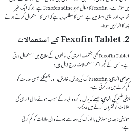
میں مؤثر ہے۔ Fexofin کا فعال جزو Fexofenadine ہے، جو کہ ایک غیر
خواب آور اینٹی ہسٹامین ہے، جس کا مطلب یہ ہے کہ اس کا استعمال کرتے ہوئے
نیند کا اثر نہیں ہوتا۔
2. Fexofin Tablet کے استعمالات
Fexofin Tablet کئی مختلف الرجی کی حالتوں کے علاج میں استعمال ہوتی
ہے۔ اس کے کچھ اہم استعمالات درج ذیل ہیں:
موسمی الرجی:
Fexofin ناک کی بندش، خارش، اور چھینکنے جیسی علامات کو
کم کرنے میں مدد کرتی ہے۔
پہلی قسم کی الرجی:
جیسے کہ پولن یا گرد و غبار کے سبب ہونے والی الرجی کی
علامات کو کنٹرول کرنے میں مددگار۔
سوزش:
جلدی سوزش یا ادرک کی وجہ سے ہونے والی علامات کو کم کرتی
ہے۔