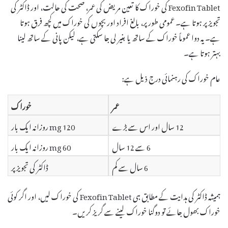
Fexofin Tablet کی خوراک کا تعین مریض کی عمر، صحت کی حالت، اور ڈاکٹر کی
تجویز پر ہوتا ہے۔ عمومی طور پر، بالغ افراد اور بچوں کی خوراک میں کچھ فرق ہوتا
ہے۔ یہ دوا عموماً خوراک کے ساتھ یا بغیر لی جا سکتی ہے، لیکن پانی کے ساتھ لینا
بہتر ہوتا ہے۔
عام خوراک کی رہنمائی درج ذیل ہے:
عمر
خوراک
12 سال اور اس سے بڑے
120 mg روزانہ ایک بار
6 سے 12 سال
60 mg روزانہ ایک بار
6 سال سے کم
ڈاکٹر کی تجویز پر
ہمیشہ ڈاکٹر کی ہدایت کے مطابق ہی Fexofin Tablet کی خوراک لیں، اور اگر کوئی
خوراک بھول جائے تو دوگنا خوراک لینے سے گریز کریں۔