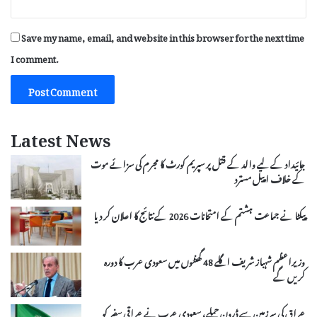
Save my name, email, and website in this browser for the next time
I comment.
Latest News
جائیداد کے لیے والد کے قتل پر سپریم کورٹ کا مجرم کی سزائے موت
کے خلاف اپیل مسترد
پیکٹا نے جماعت ہشتم کے امتحانات 2026 کے نتائج کا اعلان کر دیا
وزیراعظم شہباز شریف اگلے 48 گھنٹوں میں سعودی عرب کا دورہ
کریں گے
عراق کی سرزمین سے ڈرون حملے، سعودی عرب نے عراقی سفیر کو