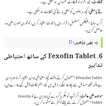
تھکاوٹ:
کچھ افراد کو تھکاوٹ محسوس ہو سکتی ہے۔
قے یا متلی:
کچھ مریضوں کو متلی یا قے کی شکایت ہو سکتی ہے۔
اگر یہ سائیڈ ایفیکٹس مسلسل برقرار رہیں یا شدت اختیار کریں، تو فوری طور پر طبی مدد
حاصل کریں۔
یہ بھی پڑھیں:
D
6. Fexofin Tablet کے ساتھ احتیاطی
تدابیر
Fexofin Tablet کا استعمال کرتے وقت کچھ احتیاطی تدابیر اختیار کرنا ضروری
ہے تاکہ ممکنہ مسائل سے بچا جا سکے۔ ذیل میں کچھ اہم نکات پیش کیے جا رہے ہیں:
موجودہ طبی حالت:
اگر آپ کو جگر یا گردے کی بیماری ہے تو Fexofin
Tablet استعمال کرنے سے پہلے ڈاکٹر سے مشورہ کریں۔