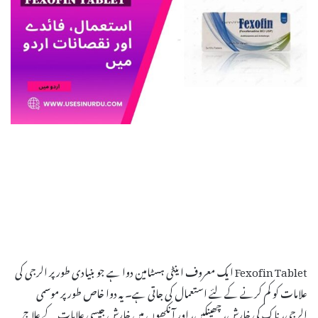
Fexofin Tablet ایک معروف اینٹی ہسٹامین دوا ہے جو بنیادی طور پر الرجی کی
علامات کو کم کرنے کے لئے استعمال کی جاتی ہے۔ یہ دوا خاص طور پر موسمی
الرجی، ناک کی خارش، چھینکیں، اور آنکھوں میں خارش جیسی علامات کے علاج