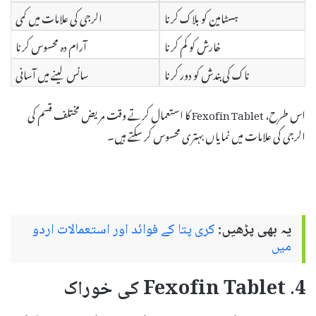
ہسٹامین کو بلاک کرنا
الرجی کی علامات میں کمی
خارش کو کم کرنا
آرام دہ محسوس کرنا
ناک کی بندش کو دور کرنا
سانس لینے میں آسانی
اس طرح، Fexofin Tablet کا استعمال کرتے وقت مریض مختلف قسم کی
الرجی کی علامات میں نمایاں بہتری محسوس کر سکتے ہیں۔
یہ بھی پڑھیں:
کری پتا کے فوائد اور استعمالات اردو
میں
4. Fexofin Tablet کی خوراک