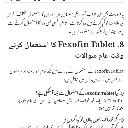
یہ ادویات بھی غیر خواب آور اینٹی ہسٹامین ہیں اور ان کا استعمال مختلف الرجی
کی علامات کو کم کرنے میں مدد کرتا ہے۔ تاہم، کسی بھی دوا کا استعمال کرنے سے
پہلے ہمیشہ اپنے ڈاکٹر سے مشورہ کریں۔
8. Fexofin Tablet کا استعمال کرتے
وقت عام سوالات
Fexofin Tablet کے استعمال کے بارے میں کچھ عام سوالات جو مریضوں
کے ذہن میں آتے ہیں، ان میں شامل ہیں:
Q: کیا Fexofin Tablet کے استعمال سے نیند آ سکتی ہے؟
A: Fexofin ایک غیر خواب آور اینٹی ہسٹامین ہے، اس لئے عام طور پر
نیند کا اثر نہیں ہوتا۔
Q: اگر خوراک بھول جاؤں تو کیا کروں؟
A: اگر آپ نے ایک خوراک لینا بھول گئے ہیں، تو جلدی سے اسے لے