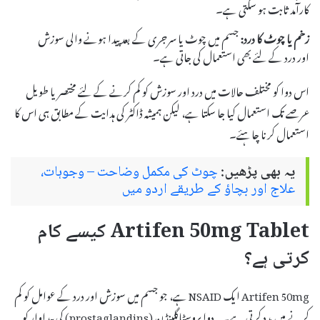
کارآمد ثابت ہو سکتی ہے۔
زخم یا چوٹ کا درد:
جسم میں چوٹ یا سرجری کے بعد پیدا ہونے والی سوزش
اور درد کے لئے بھی استعمال کی جاتی ہے۔
اس دوا کو مختلف حالات میں درد اور سوزش کو کم کرنے کے لئے مختصر یا طویل
عرصے تک استعمال کیا جا سکتا ہے، لیکن ہمیشہ ڈاکٹر کی ہدایت کے مطابق ہی اس کا
استعمال کرنا چاہئے۔
یہ بھی پڑھیں:
چوٹ کی مکمل وضاحت – وجوہات،
علاج اور بچاؤ کے طریقے اردو میں
Artifen 50mg Tablet کیسے کام
کرتی ہے؟
Artifen 50mg ایک NSAID ہے، جو جسم میں سوزش اور درد کے عوامل کو کم
کرنے میں مدد کرتی ہے۔ یہ دوا پروسٹاگلینڈن (prostaglandins) کی پیداوار کو