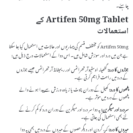
چاہئے۔
Artifen 50mg Tablet کے
استعمالات
Artifen 50mg کو مختلف قسم کی بیماریوں اور حالات میں استعمال کیا جا سکتا
ہے جن میں درد اور سوزش شامل ہیں۔ اس دوا کے استعمالات درج ذیل ہیں:
جوڑوں کا درد:
گٹھیا، اوسٹیوآرتھرائٹس اور ریمیٹائڈ آرتھرائٹس جیسے جوڑوں
کے درد میں راحت فراہم کرتی ہے۔
پٹھوں کا درد:
کھیل کے دوران چوٹ یا زیادہ ورزش سے پیدا ہونے والے
پٹھوں کے درد میں مؤثر ہے۔
سردرد اور میگرین:
یہ دوا سر درد اور میگرین کے دوران درد کو کم کرنے کے
لئے بھی استعمال کی جاتی ہے۔
مہروں کا درد:
کمر، گردن اور دیگر حصوں کے مہروں کے درد میں بھی یہ دوا