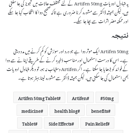
یہ متبادل ادویات Artifen 50mg کے لئے مختلف حالات میں تجویز کی جا سکتی
ہیں، لیکن ہمیشہ ڈاکٹر سے مشورہ کرنا ضروری ہے تاکہ صحیح دوا کا انتخاب کیا جا سکے
اور ممکنہ مضر اثرات سے بچا جا سکے۔
نتیجہ
Artifen 50mg ایک موثر دوا ہے جو درد اور سوزش کو کم کرنے میں مدد دیتی
ہے۔ اس کا درست استعمال اور مناسب ذخیرہ کرنے کے طریقے اپنانے سے دوا
کے فوائد کو بڑھایا جا سکتا ہے۔ اگر Artifen دستیاب نہ ہو، تو دیگر متبادل ادویات
بھی استعمال کی جا سکتی ہیں، لیکن ہمیشہ ڈاکٹر سے مشورہ لینا بہتر ہوتا ہے۔
Artifen 50mg Tablet
Artifen
50mg
medicine
health blog
benefits
Tablet
Side Effects
Pain Relief