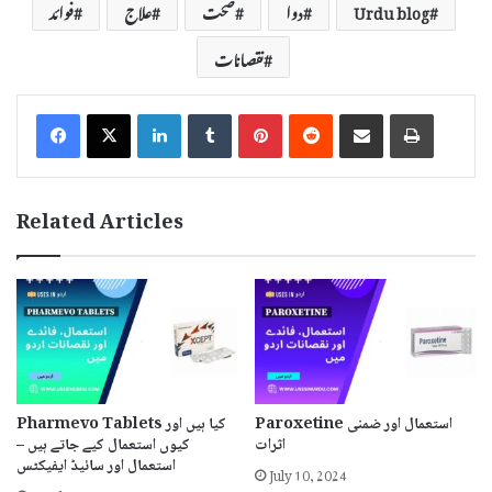
Urdu blog
دوا
صحت
علاج
فوائد
نقصانات
LinkedIn
Tumblr
Pinterest
Reddit
Share via Email
Print
Related Articles
Pharmevo Tablets کیا ہیں اور
Paroxetine استعمال اور ضمنی
کیوں استعمال کیے جاتے ہیں –
اثرات
استعمال اور سائیڈ ایفیکٹس
July 10, 2024