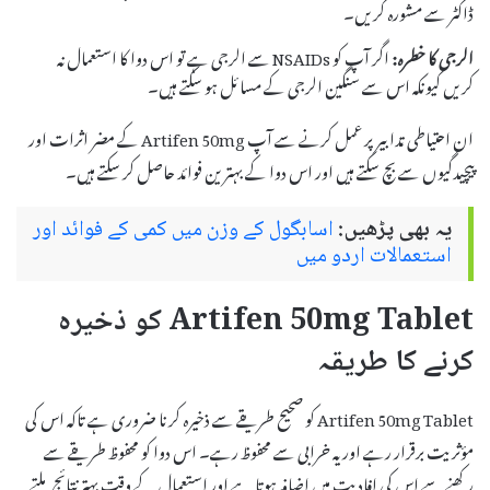
ڈاکٹر سے مشورہ کریں۔
الرجی کا خطرہ:
اگر آپ کو NSAIDs سے الرجی ہے تو اس دوا کا استعمال نہ
کریں کیونکہ اس سے سنگین الرجی کے مسائل ہو سکتے ہیں۔
ان احتیاطی تدابیر پر عمل کرنے سے آپ Artifen 50mg کے مضر اثرات اور
پیچیدگیوں سے بچ سکتے ہیں اور اس دوا کے بہترین فوائد حاصل کر سکتے ہیں۔
یہ بھی پڑھیں:
اسابگول کے وزن میں کمی کے فوائد اور
استعمالات اردو میں
Artifen 50mg Tablet کو ذخیرہ
کرنے کا طریقہ
Artifen 50mg Tablet کو صحیح طریقے سے ذخیرہ کرنا ضروری ہے تاکہ اس کی
مؤثریت برقرار رہے اور یہ خرابی سے محفوظ رہے۔ اس دوا کو محفوظ طریقے سے
رکھنے سے اس کی افادیت میں اضافہ ہوتا ہے اور استعمال کے وقت بہتر نتائج ملتے