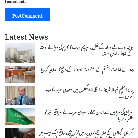
I comment.
Latest News
جائیداد کے لیے والد کے قتل پر سپریم کورٹ کا مجرم کی سزائے موت
کے خلاف اپیل مسترد
پیکٹا نے جماعت ہشتم کے امتحانات 2026 کے نتائج کا اعلان کر دیا
وزیراعظم شہباز شریف اگلے 48 گھنٹوں میں سعودی عرب کا دورہ
کریں گے
عراق کی سرزمین سے ڈرون حملے، سعودی عرب نے عراقی سفیر کو
طلب کر لیا
کراچی، کیماڑی کے علاقے ماڑی پور میں ٹرٹل بیچ پر واقع ایک ہٹ میں