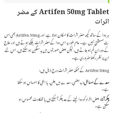
Artifen 50mg Tablet کے مضر
اثرات
ہر دوا کے ساتھ کچھ مضر اثرات کا امکان ہوتا ہے، اور Artifen 50mg بھی اس
سے مستثنیٰ نہیں ہے۔ عام طور پر اس دوا کے مضر اثرات ہلکے ہوتے ہیں اور علاج
کے دوران کم ہو جاتے ہیں، لیکن بعض صورتوں میں یہ سنگین ہو سکتے ہیں، اس لئے
ان پر نظر رکھنا ضروری ہے۔
Artifen 50mg کے ممکنہ مضر اثرات درج ذیل ہیں:
معدے کے مسائل:
بدہضمی، معدے میں جلن، یا الٹی کا احساس ہو سکتا
ہے۔
چکر آنا:
بعض افراد کو دوا لینے کے بعد چکر آ سکتے ہیں یا تھکاوٹ محسوس ہو
سکتی ہے۔