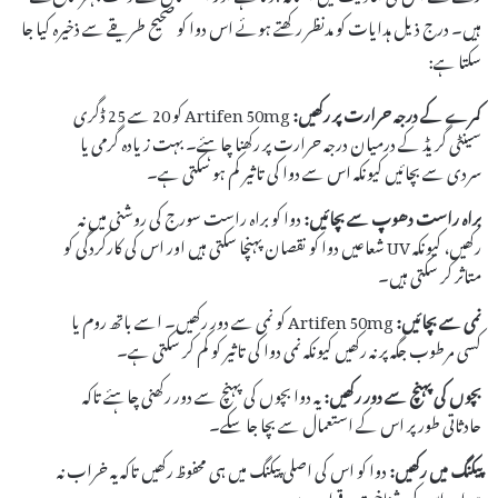
ہیں۔ درج ذیل ہدایات کو مدنظر رکھتے ہوئے اس دوا کو صحیح طریقے سے ذخیرہ کیا جا
سکتا ہے:
کمرے کے درجہ حرارت پر رکھیں:
Artifen 50mg کو 20 سے 25 ڈگری
سینٹی گریڈ کے درمیان درجہ حرارت پر رکھنا چاہئے۔ بہت زیادہ گرمی یا
سردی سے بچائیں کیونکہ اس سے دوا کی تاثیر کم ہو سکتی ہے۔
براہ راست دھوپ سے بچائیں:
دوا کو براہ راست سورج کی روشنی میں نہ
رکھیں، کیونکہ UV شعاعیں دوا کو نقصان پہنچا سکتی ہیں اور اس کی کارکردگی کو
متاثر کر سکتی ہیں۔
نمی سے بچائیں:
Artifen 50mg کو نمی سے دور رکھیں۔ اسے باتھ روم یا
کسی مرطوب جگہ پر نہ رکھیں کیونکہ نمی دوا کی تاثیر کو کم کر سکتی ہے۔
بچوں کی پہنچ سے دور رکھیں:
یہ دوا بچوں کی پہنچ سے دور رکھنی چاہئے تاکہ
حادثاتی طور پر اس کے استعمال سے بچا جا سکے۔
پیکنگ میں رکھیں:
دوا کو اس کی اصلی پیکنگ میں ہی محفوظ رکھیں تاکہ یہ خراب نہ
ہو اور اس کی شناخت برقرار رہے۔