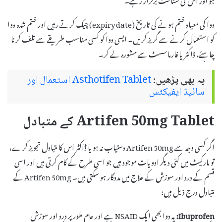
دوا کی معیاد ختم ہونے کی تاریخ (expiry date) چیک کرتے رہیں اور ختم شدہ دوا
کو استعمال کرنے سے گریز کریں۔ ایسی دوا کو کسی مناسب طریقے سے تلف کرنا
چاہئے، ڈاکٹر یا فارماسسٹ سے مشورہ لے کر۔
یہ بھی پڑھیں:
Asthotifen Tablet استعمال اور
سائیڈ ایفیکٹس
Artifen 50mg Tablet کے متبادل
اگر کسی وجہ سے Artifen 50mg دستیاب نہ ہو یا ڈاکٹر اس کا متبادل تجویز کرے،
تو مارکیٹ میں کئی دیگر ادویات موجود ہیں جو اسی طرح کے کام کرتی ہیں اور اسی
قسم کے درد اور سوزش کے علاج میں مددگار ہو سکتی ہیں۔ Artifen 50mg کے
متبادل درج ذیل ہیں:
Ibuprofen:
یہ دوا بھی ایک NSAID ہے اور عام طور پر درد اور سوزش