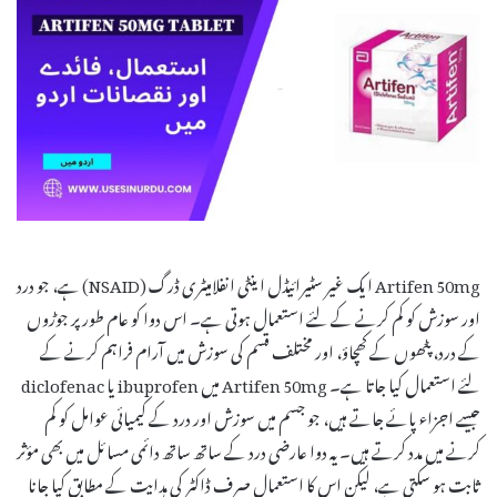
Artifen 50mg ایک غیر سٹیرائیڈل اینٹی انفلامیٹری ڈرگ (NSAID) ہے، جو درد
اور سوزش کو کم کرنے کے لئے استعمال ہوتی ہے۔ اس دوا کو عام طور پر جوڑوں
کے درد، پٹھوں کے کھچاؤ، اور مختلف قسم کی سوزش میں آرام فراہم کرنے کے
لئے استعمال کیا جاتا ہے۔ Artifen 50mg میں ibuprofen یا diclofenac
جیسے اجزاء پائے جاتے ہیں، جو جسم میں سوزش اور درد کے کیمیائی عوامل کو کم
کرنے میں مدد کرتے ہیں۔ یہ دوا عارضی درد کے ساتھ ساتھ دائمی مسائل میں بھی مؤثر
ثابت ہو سکتی ہے، لیکن اس کا استعمال صرف ڈاکٹر کی ہدایت کے مطابق کیا جانا