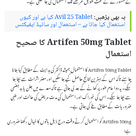
کے مشورے کے تحت طویل عرصے تک استعمال کی جا سکتی ہے۔
یہ بھی پڑھیں:
Avil 25 Tablet کیا ہے اور کیوں
استعمال کیا جاتا ہے – استعمال اور سائیڈ ایفیکٹس
Artifen 50mg Tablet کا صحیح
استعمال
Artifen 50mg Tablet کا استعمال ہمیشہ ڈاکٹر کی ہدایت کے مطابق کیا جانا
چاہئے تاکہ اس کے بہترین نتائج حاصل کیے جا سکیں اور مضر اثرات سے بچا جا
سکے۔ یہ دوا عام طور پر کھانے کے بعد لی جاتی ہے تاکہ معدے میں جلن یا بدہضمی
سے بچا جا سکے۔ اس کی خوراک اور استعمال کی مدت مریض کی حالت اور طبی
ضروریات کے مطابق طے کی جاتی ہے۔
Artifen 50mg کو استعمال کرتے وقت درج ذیل باتوں کا خیال رکھنا ضروری
ہے: