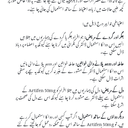
کچھ طبی حالات میں زیادہ احتیاط کے ساتھ استعمال کی جانی چاہئے۔
احتیاطی تدابیر درج ذیل ہیں:
جگر اور گردے کے مریض:
جو افراد جگر یا گردے کی بیماریوں میں مبتلا ہیں
انہیں اس دوا کا استعمال ڈاکٹر کی نگرانی میں کرنا چاہئے کیونکہ یہ اعضاء پر دباؤ
ڈال سکتی ہے۔
حاملہ اور دودھ پلانے والی خواتین:
حاملہ خواتین اور دودھ پلانے والی مائیں
اس دوا کا استعمال ڈاکٹر کے مشورے کے بغیر نہ کریں کیونکہ یہ بچے پر منفی
اثرات ڈال سکتی ہے۔
دل کے مریض:
دل کی بیماریوں میں مبتلا افراد کو Artifen 50mg کے
استعمال سے پہلے ڈاکٹر سے مشورہ کرنا چاہئے کیونکہ اس سے دل کی صحت پر
اثر پڑ سکتا ہے۔
دیگر دواؤں کے ساتھ استعمال:
اگر آپ کسی اور دوا کا استعمال کر رہے
ہیں، تو Artifen 50mg کے ساتھ اس کے ممکنہ ردعمل کو جانچنے کے لئے