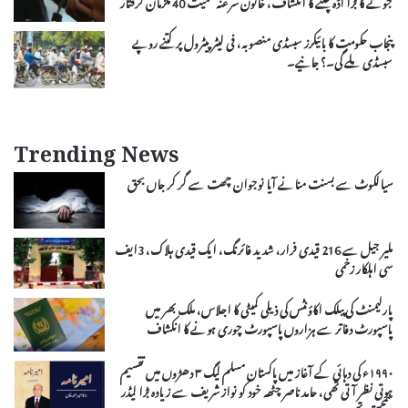
جوئے کا بڑا اڈہ چلنے کا انکشاف، خاتون سرغنہ سمیت 40 ملزمان گرفتار
پنجاب حکومت کا بائیکرز سبسڈی منصوبہ، فی لیٹر پیٹرول پر کتنے روپے
سبسڈی ملے گی۔؟ جانیے۔
Trending News
سیالکوٹ سے بسنت منانے آیا نوجوان چھت سے گر کر جاں بحق
ملیر جیل سے 216 قیدی فرار، شدید فائرنگ، ایک قیدی ہلاک، 3ایف
سی اہلکار زخمی
پارلیمنٹ کی پبلک اکاؤنٹس کی ذیلی کمیٹی کا اجلاس، ملک بھر میں
پاسپورٹ دفاتر سے ہزاروں پاسپورٹ چوری ہونے کا انکشاف
۱۹۹۰ء کی دہائی کے آغاز میں پاکستان مسلم لیگ ۳ دھڑوں میں تقسیم
ہوتی نظر آتی تھی، حامد ناصر چٹھہ خود کو نواز شریف سے زیادہ بڑا لیڈر