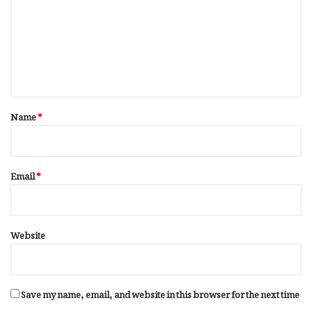
m
m
e
n
t
*
Name
*
Email
*
Website
Save my name, email, and website in this browser for the next time