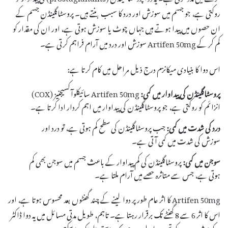
روکتی ہے، جو جسم میں سوزش اور درد کا سبب بنتے ہیں۔ پروسٹاگلینڈن جسم کے
ان حصوں میں پیدا ہوتے ہیں جہاں چوٹ یا سوزش ہوتی ہے، اور ان کی مقدار کو
کم کر کے Artifen 50mg سوزش اور درد میں آرام فراہم کرتی ہے۔
اس دوا کا بنیادی میکانزم درج ذیل مراحل میں کام کرتا ہے:
پروسٹاگلینڈن کی پیداوار میں کمی:
Artifen 50mg سائیکلوآکسیجنیز (COX)
انزائم کو روکتی ہے، جو پروسٹاگلینڈن کی پیداوار میں اہم کردار ادا کرتا ہے۔
درد کی شدت میں کمی:
جب پروسٹاگلینڈن کی سطح کم ہوتی ہے، تو درد اور
سوزش کی شدت میں کمی آتی ہے۔
سوجن میں کمی:
پروسٹاگلینڈن کی کم پیداوار کے باعث جسم میں سوجن بھی کم
ہوتی ہے، جس سے متاثرہ حصے میں آرام ملتا ہے۔
Artifen 50mg کا اثر عام طور پر دوا لینے کے چند گھنٹوں بعد محسوس ہوتا ہے، اور
اس کا اثر 6 سے 8 گھنٹے تک برقرار رہتا ہے۔ تاہم، طویل مدتی مسائل میں یہ دوا ڈاکٹر