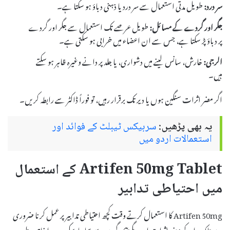
سر درد:
طویل مدتی استعمال سے سر درد یا ذہنی دباؤ ہو سکتا ہے۔
جگر اور گردے کے مسائل:
طویل عرصے تک استعمال سے جگر اور گردے
پر دباؤ پڑ سکتا ہے، جس سے ان اعضاء میں خرابی ہو سکتی ہے۔
الرجی:
خارش، سانس لینے میں دشواری، یا جلد پر دانے وغیرہ ظاہر ہو سکتے
ہیں۔
اگر مضر اثرات سنگین ہوں یا دیر تک برقرار رہیں، تو فوراً ڈاکٹر سے رابطہ کریں۔
یہ بھی پڑھیں:
سربیکس ٹیبلٹ کے فوائد اور
استعمالات اردو میں
Artifen 50mg Tablet کے استعمال
میں احتیاطی تدابیر
Artifen 50mg کا استعمال کرتے وقت کچھ احتیاطی تدابیر پر عمل کرنا ضروری
ہے تاکہ دوا کے مضر اثرات اور دیگر پیچیدگیوں سے بچا جا سکے۔ یہ دوا خاص طور پر