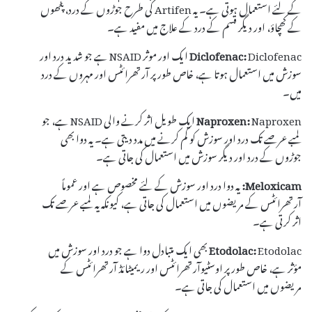
کے لئے استعمال ہوتی ہے۔ یہ Artifen کی طرح جوڑوں کے درد، پٹھوں
کے کھچاؤ، اور دیگر قسم کے درد کے علاج میں مفید ہے۔
Diclofenac:
Diclofenac ایک اور موثر NSAID ہے جو شدید درد اور
سوزش میں استعمال ہوتا ہے، خاص طور پر آرتھرائٹس اور مہروں کے درد
میں۔
Naproxen:
Naproxen ایک طویل اثر کرنے والی NSAID ہے، جو
لمبے عرصے تک درد اور سوزش کو کم کرنے میں مدد دیتی ہے۔ یہ دوا بھی
جوڑوں کے درد اور دیگر سوزش میں استعمال کی جاتی ہے۔
Meloxicam:
یہ دوا درد اور سوزش کے لئے مخصوص ہے اور عموماً
آرتھرائٹس کے مریضوں میں استعمال کی جاتی ہے، کیونکہ یہ لمبے عرصے تک
اثر کرتی ہے۔
Etodolac:
Etodolac بھی ایک متبادل دوا ہے جو درد اور سوزش میں
مؤثر ہے، خاص طور پر اوسٹیوآرتھرائٹس اور ریمیٹائڈ آرتھرائٹس کے
مریضوں میں استعمال کی جاتی ہے۔