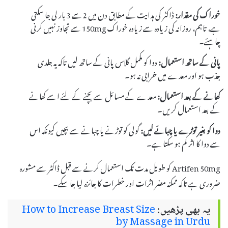
خوراک کی مقدار:
ڈاکٹر کی ہدایت کے مطابق دن میں 2 سے 3 بار لی جا سکتی
ہے، تاہم، روزانہ کی زیادہ سے زیادہ خوراک 150mg سے تجاوز نہیں کرنی
چاہئے۔
پانی کے ساتھ استعمال:
دوا کو مکمل گلاس پانی کے ساتھ لیں تاکہ یہ جلدی
جذب ہو اور معدے میں خرابی نہ ہو۔
کھانے کے بعد استعمال:
معدے کے مسائل سے بچنے کے لئے اسے کھانے
کے بعد استعمال کریں۔
دوا کو بغیر توڑے یا چبائے لیں:
گولی کو توڑنے یا چبانے سے بچیں کیونکہ اس
سے دوا کا اثر کم ہو سکتا ہے۔
Artifen 50mg کو طویل مدت تک استعمال کرنے سے قبل ڈاکٹر سے مشورہ
ضروری ہے تاکہ ممکنہ مضر اثرات اور خطرات کا جائزہ لیا جا سکے۔
یہ بھی پڑھیں:
How to Increase Breast Size
by Massage in Urdu