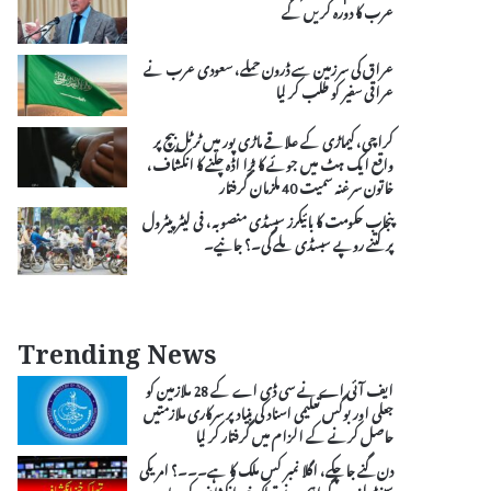
عرب کا دورہ کریں گے
عراق کی سرزمین سے ڈرون حملے، سعودی عرب نے
عراقی سفیر کو طلب کر لیا
کراچی، کیماڑی کے علاقے ماڑی پور میں ٹرٹل بیچ پر
واقع ایک ہٹ میں جوئے کا بڑا اڈہ چلنے کا انکشاف،
خاتون سرغنہ سمیت 40 ملزمان گرفتار
پنجاب حکومت کا بائیکرز سبسڈی منصوبہ، فی لیٹر پیٹرول
پر کتنے روپے سبسڈی ملے گی۔؟ جانیے۔
Trending News
ایف آئی اے نے سی ڈی اے کے 28 ملازمین کو
جعلی اور بوگس تعلیمی اسناد کی بنیاد پر سرکاری ملازمتیں
حاصل کرنے کے الزام میں گرفتار کر لیا
دن گنے جاچکے، اگلا نمبر کس ملک کا ہے۔۔۔؟ امریکی
سینیٹر لنزے گراہم نے تہلکہ خیز انکشاف کر دیا