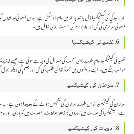
عمر رسیدگی کی کیشیکسیا مڈل یا شدید عمر میں عام ہو سکتی ہے، جہاں جسمانی تبدیلیوں
جسمانی سرگرمی کی کمی اور میٹابولزم کی سست روی شامل ہیں۔
6. نفسیاتی کیشیکسیا
نفسیاتی کیشیکسیا عام طور پر ذہنی صحت کی مسائل کی وجہ سے ہوتی ہے، جیسے کہ ڈپری
موجب بنتے ہیں۔ ایسے مریضوں میں عموماً غذا کی طلب کی کمی اور جسم کی دیکھ بھال ک
7. سرطان کی کیشیکسیا
سرطان کی کیشیکسیا خاص طور پر سرطان کی تشخیص ہونے کے بعد پیدا ہوتی ہے۔ یہ سر
ہے۔ کیشیکسیا کی علامات میں زوروں کا بڑھتا ہوا پیٹ، عضلات میں کمزوری، اور ع
8. ادویات کی کیشیکسیا