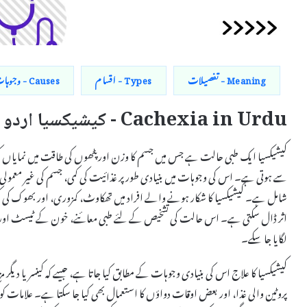
Meaning - تفصیلات
Types - اقسام
Causes - وجوہات
Cachexia in Urdu - کیشیکسیا اردو میں
سے ہوتی ہے۔ اس کی وجوہات میں بنیادی طور پر غذائیت کی کمی، جسم کی غیر معمولی میٹ
شامل ہے۔ کیشیکسیا کا شکار ہونے والے افراد میں تھکاوٹ، کمزوری، اور بھوک کی کمی
اثر ڈال سکتی ہے۔ اس حالت کی تشخیص کے لئے طبی معائنے، خون کے ٹیسٹ اور دیگر 
لگایا جا سکے۔
کیشیکسیا کا علاج اس کی بنیادی وجوہات کے مطابق کیا جاتا ہے، جیسے کہ کینسر یا دیگر م
پروٹین والی غذا، اور بعض اوقات دواؤں کا استعمال بھی کیا جا سکتا ہے۔ علامات ک