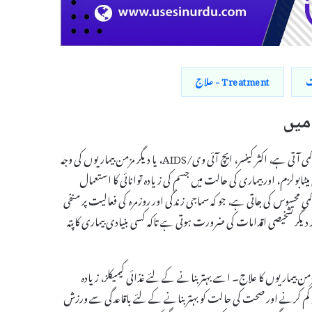
Treatment - علاج
کیشیکسیا ایک طبی حالت ہے جس میں جسم کا وزن اور پٹھوں کی طاقت میں نمایاں کمی آتی ہے، اکثر کینسر، ایچ آئی وی/AIDS، یا دیگر مزمن بیماریوں کی وجہ
ابولزم، اور بیماری کی حالت میں جسم کی زیادہ توانائی کا استعمال
 محسوس کی جاتی ہے، جو کہ سماجی زندگی اور روزمرہ کی فعالیت پر منفی
تشخیصی اقدامات کی ضرورت ہوتی ہے تاکہ کسی بنیادی بیماری کا پتہ
زمن بیماریوں کا علاج۔ اسے بہتر بنانے کے لئے غذائی کیمیکلز، زیادہ
و کم کرنے اور صحت کی حالت کو بہتر بنانے کے لئے باقاعدگی سے ورزش