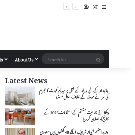
Log In
Random Article
Sidebar
Search
ls
About Us
for
Latest News
جائیداد کے لیے والد کے قتل پر سپریم کورٹ کا مجرم
کی سزائے موت کے خلاف اپیل مسترد
پیکٹا نے جماعت ہشتم کے امتحانات 2026 کے
نتائج کا اعلان کر دیا
وزیراعظم شہباز شریف اگلے 48 گھنٹوں میں سعودی