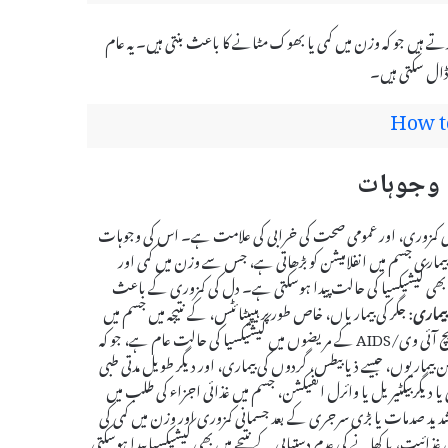
ں جو کہ وزن میں کمی یا بھوک مٹانے کا باعث بنتی ہیں۔ یہ عام
 ڈال سکتی ہیں۔
How t
وں کی کمزوری، اور عمومی صحت کی خرابی کی علامت ہے۔ اس کی وجوہات
ہ بیماری جسم میں انفلامیشن کو بڑھاتی ہے، جس سے وزن میں کمی اور
 بھی کیشیکسیا کی حالت پیدا ہوسکتی ہے۔ دل کی کمزوری کے باعث
 بیماری
: جگر کی بیماریاں، خاص طور پر ہیپیٹائٹس، کے نتیجہ میں جسم میں
: ایچ آئی وی/AIDS کے مریضوں میں کیشیکسیا کی حالت عام ہے، جو کہ
ن بیماریوں، جیسے ذیابیطس، گردوں کی بیماری، اور دیگر طویل مدتی طبی
 یا دیگر بیکٹیریل یا وائرل انفیکشن، جسم میں غذائی اجزاء کی طلب میں
دید صدمات یا بڑی سرجری کے بعد جسمانی کمزوری اور وزن میں کمی کی
 غذائیت، یا کھانے کی عدم دستیابی کے نتیجے میں بھی کیشیکسیا پیدا ہوسکتی