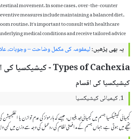
es intestinal movement. In some cases, over-the-counter
Preventive measures include maintaining a balanced diet,
oom routine. It's important to consult with healthcare
 underlying medical conditions and receive tailored advice.
یہ بھی پڑھیں:
لیمفومہ کی مکمل وضاحت – وجوہات، علاج
Types of Cachexia - کیشیکسیا کی اقسام
کیشیکسیا کی اقسام
1. کیمیائی کیشیکسیا
کیمیائی کیشیکسیا جسم میں کیمیائی تبدیلیوں، جیسے کہ ہارمونز کی عدم توازن یا انفلیمیش
نتیجے میں ہوتی ہے، جہاں جسم کے مدافعتی نظام کی ردعمل کی وجہ سے وزن میں کمی و