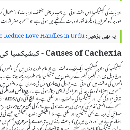
ادویات کی کیشیکسیا اس وقت ہوتی ہے جب مریض مختلف ادویات کا استعمال کرتے ہی
طور پر کیموتھراپی یا دیگر طاقتور ادویات کے نتیجے میں ہوتی ہے، جو جسم پر مضر اثرات
یہ بھی پڑھیں:
o Reduce Love Handles in Urdu
Causes of Cachexia - کیشیکسیا کی وجوہات
کیشیکسیا کی وجوہاتکیشیکسیا ایک پیچیدہ حالت ہے جو عام طور پر وزن میں کمی، پٹھ
درج ذیل ہیں:1.
کینسر
: کینسر کے مریضوں میں کیشیکسیا عام طور پر دیکھا جاتا ہے۔ ی
پٹھوں کی طاقت میں کمی ہوتی ہے۔2.
دل کی بیماری
: دل کی بیماری کے مریضوں میں
جسم میں اعضاء کو درکار غذائی اجزاء کی فراہمی متاثر ہوتی ہے۔3.
ہیپیٹائٹس اور جگر کی
غذائی مواد کی کمی اور کیشیکسیا کی حالت پیدا ہو سکتی ہے۔4.
ایچ آئی وی/AIDS
جسم کے مدافعتی نظام کی کمزوری کی وجہ سے ہوتی ہے۔5.
کوئی بھی مزمن بیماری
: مزم
مسائل کی وجہ سے بھی کیشیکسیا ہو سکتی ہے۔6.
انفیکشن
: شدید انفیکشن، جیسے ٹی بی
اضافہ کرتے ہیں اور وزن میں کمی کا باعث بنتے ہیں۔7.
صدمے یا سرجری
: جسم میں ش
حالت کیشیکسیا کا باعث بن سکتی ہے۔8.
غذائیت کی کمی
: غیر ملکی طرز زندگی، ناقص