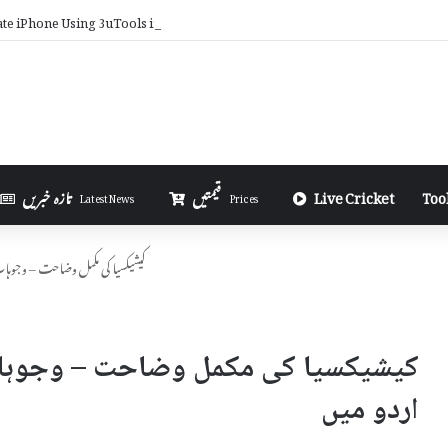
ate iPhone Using 3uTools in Urdu
Too
Live Cricket
قیمتیں
تازہ خبریں
Latest News
Prices
کیشیکسیا کی مکمل وضاحت – وجوہا
کیشیکسیا کی مکمل وضاحت – وجوہات،
اردو میں