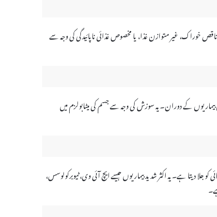
 ناقص خوراک، غیر متوازن غذا، یا مخصوص غذائی ناپائیدگی کی وجہ سے
ن بیماریوں کے دوران۔ یہ سوزش کی وجہ سے جسم کی میٹابولزم میں
کو جلا دیتا ہے۔ یہ اکثر شدید بیماریوں جیسے ایچ آئی وی، ٹیوبرکولوسس،
ہے۔