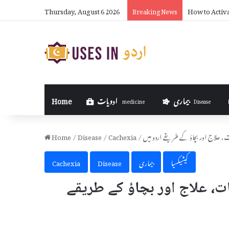
Thursday, August 6 2026
How to Activ
Breaking News
بیماری
ادویات
Home
medicine
Disease
ت، علاج اور بچاؤ کے طریقے اردو میں
/
Cachexia
/
Disease
/
Home
کیشیکسیا
بیماری
Disease
Cachexia
 علاج اور بچاؤ کے طریقے