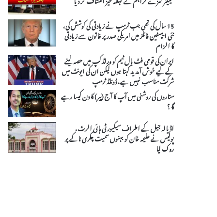
15 سال کی تھی جب ٹرمپ نے زیادتی کی کوشش کی،
نئی ایپسٹین فائلز میں امریکی صدر پر خاتون سے زیادتی
کا الزام
ایران کی قومی فٹ بال ٹیم کو ورلڈ کپ میں حصہ لینے
کے لیے خوش آمدید کہتا ہوں لیکن ان کی ایونٹ میں
شرکت مناسب نہیں ہے، ڈونلڈ ٹرمپ
ستاروں کی روشنی میں آپ کا آج (پیر) کا دن کیسا رہے
گا ؟
اڈیالہ جیل کے اطراف سیکیورٹی ہائی الرٹ،
پولیس نے علیمہ خان کو بہنوں سمیت چکری ناکے پر
روک لیا