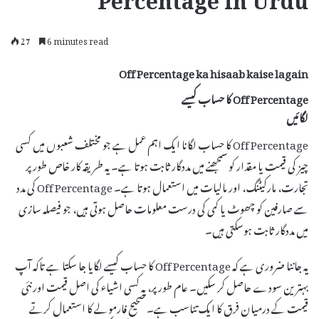
Percentage in Urdu
27
6 minutes read
Off Percentage ka hisaab kaise lagain
Off Percentage کا حساب کیسے
لگائیں
Off Percentage کا حساب لگانا ایک اہم عمل ہے جو مختلف شعبوں میں کسی
چیز کی قیمت یا مقدار کو سمجھنے میں مددگار ثابت ہوتا ہے۔ یہ طریقہ کار خاص طور پر
تجارت، مارکیٹنگ، اور مالیات میں استعمال ہوتا ہے۔ Off Percentage کی مدد
سے صارفین کو چھوٹ یا کمی کی درست معلومات حاصل ہوتی ہیں، جو فیصلہ سازی
میں مددگار ثابت ہوسکتی ہیں۔
یہ جاننا ضروری ہے کہ Off Percentage کا حساب کیسے لگایا جا سکتا ہے تاکہ آپ
بہترین سودے حاصل کر سکیں۔ عام طور پر، یہ کسی اشیاء کی اصل قیمت اور نئی
قیمت کے درمیان فرق کا ایک تناسب ہے۔ صحیح فارمولے کا استعمال کرتے