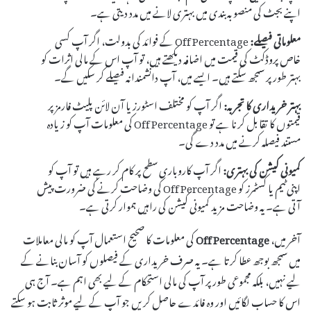
اپنے بجٹ کی منصوبہ بندی میں بہتری لانے میں مدد دیتی ہے۔
معلوماتی فیصلے:
Off Percentage کے فوائد کی بدولت، اگر آپ کسی
خاص پروڈکٹ کی قیمت میں اضافہ دیکھتے ہیں، تو آپ اس کے مالی اثرات کو
بہتر طور پر سمجھ سکتے ہیں۔ ایسے میں، آپ دانشمندانہ فیصلے کر سکیں گے۔
بہتر خریداری کا تجربہ:
اگر آپ کو مختلف اسٹورز یا آن لائن پلیٹ فارمز پر
قیمتوں کا تقابل کرنا ہے تو Off Percentage کی معلومات آپ کو زیادہ
مستند فیصلہ کرنے میں مدد دے گی۔
کمیونی کیشن کی بہتری:
اگر آپ کاروباری سطح پر کام کر رہے ہیں تو آپ کو
اپنی ٹیم یا کسٹمرز کو Off Percentage کی وضاحت کرنے کی ضرورت پیش
آتی ہے۔ یہ وضاحت مزید کمیونی کیشن کی راہیں ہموار کرتی ہے۔
آخر میں،
Off Percentage
کی معلومات کا صحیح استعمال آپ کو مالی معاملات
میں سمجھ بوجھ عطا کرتا ہے۔ یہ صرف خریداری کے فیصلوں کو آسان بنانے کے
لیے نہیں، بلکہ مجموعی طور پر آپ کی مالی استحکام کے لیے بھی اہم ہے۔ آج ہی
اس کا حساب لگائیں اور وہ فائدے حاصل کریں جو آپ کے لیے موثر ثابت ہو سکتے