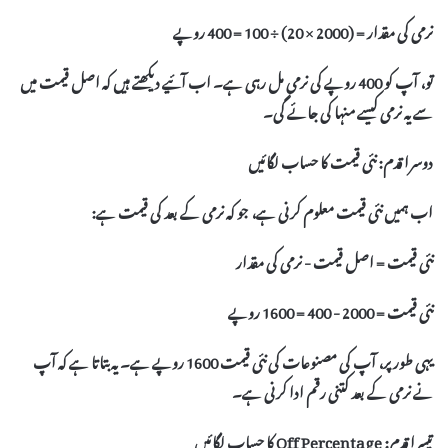
نرمی کی مقدار = (2000 × 20) ÷ 100 = 400 روپے
تو، آپ کو 400 روپے کی
نرمی
مل رہی ہے۔ اب آئیے دیکھتے ہیں کہ اصل قیمت میں
سے یہ
نرمی
کیسے منہا کی جائے گی۔
دوسرا قدم: نئی قیمت کا حساب لگائیں
اب ہمیں نئی قیمت معلوم کرنی ہے، جو کہ
نرمی
کے بعد کی قیمت ہے:
نئی قیمت = اصل قیمت - نرمی کی مقدار
نئی قیمت = 2000 - 400 = 1600 روپے
یہی طور پر، آپ کی مصنوعات کی نئی قیمت 1600 روپے ہے۔ یہ بتاتا ہے کہ آپ
نے
نرمی
کے بعد کتنی رقم ادا کرنی ہے۔
تیسرا قدم: Off Percentage کا حساب لگائیں