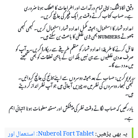
دقیق اکاؤنٹنگ:
اپنی تمام درآمدات اور اخراجات کا جھلک ہونا ضروری
ہے۔ حساب کتاب کرتے وقت ہر ایک فیچر کی جانچ کریں۔
اعداد و شمار کا استعمال:
ہمیشہ مکمل اعداد و شمار استعمال کریں۔ کبھی کبھی
چھوٹے NUMBERS بھی بڑی غلطی کا باعث بن سکتے ہیں۔
فائل کرنے کا طریقہ:
اعداد و شمار کو منظم طریقے سے ریکارڈ کریں۔ یہ آپ کو
صرف عددی غلطیوں سے ہی نہیں بلکہ ان کے باہمی تعلقات کو بھی سمجھنے
میں مدد دے گا۔
ریویو کریں:
حساب کے بعد ہمیشہ دوسروں سے اپنے نتائج کی جانچ کروائیں۔
کبھی کبھار دوسروں کی نظر میں وہ چیزیں آ جاتی ہیں جو آپ نظر انداز کر دیتے
ہیں۔
یاد رکھیں کہ حساب لگاتے وقت نظر کی پیشکش اور مستند معلومات ہونا انتہائی اہم
ہے۔
یہ بھی پڑھیں:
Nuberol Fort Tablet: استعمال اور