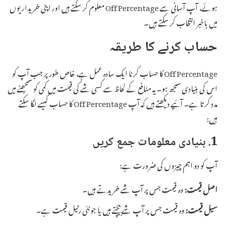
ہوئے، آپ آسانی سے Off Percentage معلوم کر سکتے ہیں اور اپنی خریداریوں
میں باخبر انتخاب کر سکتے ہیں۔
حساب کرنے کا طریقہ
Off Percentage کا حساب کرنا ایک سادہ عمل ہے، خاص طور پر جب آپ کو
اس کی بنیادی سمجھ ہو۔ یہ منافع کے لحاظ سے کسی شے کی قیمت میں کمی کو سمجھنے میں
مدد کرتا ہے۔ آئیے دیکھتے ہیں کہ آپ Off Percentage کا حساب کیسے لگا سکتے
ہیں:
1. بنیادی معلومات جمع کریں
آپ کو دو اہم چیزوں کی ضرورت ہے:
اصل قیمت:
وہ قیمت جس پر آپ شے خریدتے ہیں۔
سیل قیمت:
وہ قیمت جس پر آپ شے بیچتے ہیں یا جو نئی رٹیل قیمت ہے۔