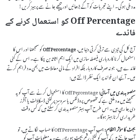
مدد ملی ہوگی۔ اپنے تجربات کو آگے بڑھائیں اور پیچھے جانے سے پرہیز کریں!
Off Percentage کو استعمال کرنے کے
فائدے
آج کل کی تیزی سے ترقی کرتی دنیا میں،
Off Percentage
کو سمجھنا اور اس کا
استعمال کرنا کاروباری فیصلہ سازی میں ایک اہم اثاثہ بن چکا ہے۔ اس کے کئی
فائدے ہیں، جو نہ صرف کاروبار بلکہ افراد کے مالی معاملات میں بھی مدد فراہم کرتے
ہیں۔ آئیے ان فوائد پر ایک نظر ڈالتے ہیں:
منصوبہ بندی میں آسانی:
Off Percentage کا استعمال کرنے سے آپ کو یہ
سمجھنے میں مدد ملتی ہے کہ مخصوص پروڈکٹس یا سروسز پر کتنی ڈسکاؤنٹ یا آفرز
دی جا رہی ہیں۔ اس طرح آپ بہتر منصوبہ بندی کر سکتے ہیں کہ کس وقت
خریداری کرنا بہتر ہوگا۔
بجٹ کا مؤثر انتظام:
جب آپ Off Percentage کا حساب لگاتے ہیں، تو
آپ جانتے ہیں کہ آپ کو کتنی رقم بچت ہو رہی ہے۔ یہ معلومات آپ کو