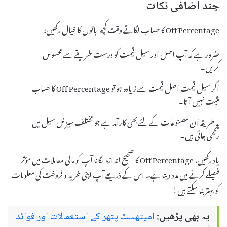
چند اضافی نکات
Off Percentage کا حساب لگاتے وقت کچھ باتوں کا خیال رکھیں:
ضرور ہے کہ آپ اصل اور سیل قیمت کو درست طریقے سے محسوس
کریں۔
اگر سیل قیمت اصل قیمت سے زیادہ ہو تو Off Percentage کا حساب
مثبت نہیں آتا۔
یہ طریقہ ان مصنوعات کے لئے بھی کارآمد ہے جو مختلف سیزنل سیل میں
رکھی جاتی ہیں۔
یاد رکھیں، Off Percentage کا صحیح اندازہ لگانا آپ کو مالی معاملات میں مؤثر
فیصلے کرنے میں مدد دیتا ہے۔ اس کے ذریعے آپ اپنی خرید و فروخت کی معلومات
کو بہتر بنا سکتے ہیں!
یہ بھی پڑھیں:
امیٹھسٹ پتھر کے استعمالات اور فوائد