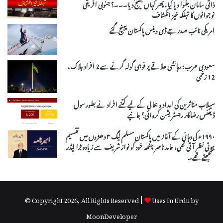
ذاتی سامان جلوا دیا گیا، پھر کہاں بھیج دیا۔۔۔؟ جنوبی افریقی
نوجوانوں کا تہلکہ خیز انکشاف
امریکی نائب صدر جے ڈی وینس پاکستان پہنچ گئے
سعودی عرب: رہائشی علاقے پر فوجی گولہ گرنے سے 2 افراد ہلاک،
12 زخمی
سیلاب متاثرین کی امداد و بحالی کے لیے کتنے افراد نے بطور سول
ڈیفنس رضاکار رجسٹریشن کروائی؟ جانیے
۱۹۹۰ء کی دہائی کے آغاز میں پاکستان مسلم لیگ ۳ دھڑوں میں تقسیم
ہوتی نظر آتی تھی، حامد ناصر چٹھہ خود کو نواز شریف سے زیادہ بڑا لیڈر
سمجھتے تھے۔
© Copyright 2026, All Rights Reserved |
Uses In Urdu by
MoonDeveloper