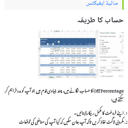
سائیڈ ایفیکٹس
حساب کا طریقہ
Off Percentage کا حساب لگانے میں، چند بنیادی قدم ہیں جو آپ کو مدد فراہم کر
سکتے ہیں:
اپنے
فروخت
کا مکمل ریکارڈ بنائیں۔
مکروبی لاگت نفاذ کریں تاکہ آپ جان سکیں کہ کیا آپ کی
منافعی
کی توقعات