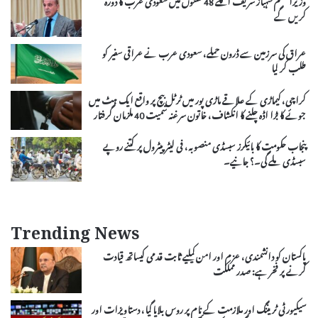
کریں گے
عراق کی سرزمین سے ڈرون حملے، سعودی عرب نے عراقی سفیر کو
طلب کر لیا
کراچی، کیماڑی کے علاقے ماڑی پور میں ٹرٹل بیچ پر واقع ایک ہٹ میں
جوئے کا بڑا اڈہ چلنے کا انکشاف، خاتون سرغنہ سمیت 40 ملزمان گرفتار
پنجاب حکومت کا بائیکرز سبسڈی منصوبہ، فی لیٹر پیٹرول پر کتنے روپے
سبسڈی ملے گی۔؟ جانیے۔
Trending News
پاکستان کو دانشمندی، عزم اور امن کیلیے ثابت قدمی کیساتھ قیادت
کرنے پر فخر ہے: صدر مملکت
سیکیورٹی ٹریننگ اور ملازمت کے نام پر روس بلایا گیا، دستاویزات اور