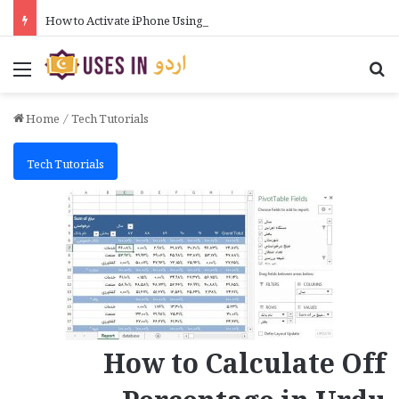
How to Activate iPhone Using 3uTools in Urdu
Menu
Se
Home
/
Tech Tutorials
Tech Tutorials
How to Calculate Off