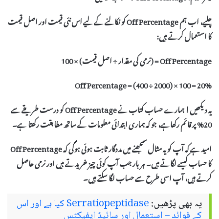
چلیے، اب ہم
Off Percentage
کو نکالنے کے لیے اس نئی قیمت اور اصل قیمت
کا استعمال کرتے ہیں:
Off Percentage = (نرمی کی مقدار ÷ اصل قیمت) × 100
Off Percentage = (400 ÷ 2000) × 100 = 20%
یہ دیکھیں! ہمارے حساب کتاب نے
Off Percentage
کو درست طریقے سے
20% پر قائم رکھاہے، جو کہ ہماری ابتدائی معلومات کے ساتھ مطابقت رکھتا ہے۔
امید ہے کہ آپ کو یہ مثال سمجھنے میں مددگار ثابت ہوئی ہوگی کہ
Off Percentage
کا حساب کیسے لگاتے ہیں۔ ہر بار جب آپ کوئی چیز خریدتے ہیں اور
نرمی
حاصل
کرتے ہیں، آپ اسی طرح سے حساب لگا سکتے ہیں۔
یہ بھی پڑھیں:
Serratiopeptidase کیا ہے اور اس
کے فوائد – استعمال اور سائیڈ ایفیکٹس