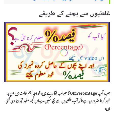
غلطیوں سے بچنے کے طریقے
جب آپ Off Percentage کا حساب لگا رہے ہیں، تو چند اہم نکات ہیں جن پر
غور کرنا ضروری ہے تاکہ آپ غلطیوں سے بچ سکیں۔ یہاں کچھ
مفید تجاویز
دی گئی
ہیں: