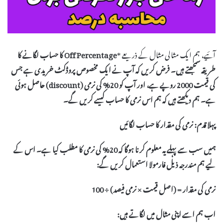
آئیے، ہم ایک مثالی مثال کے ذریعے *
Off Percentage
کا حساب لگانے کا
طریقہ سمجھتے ہیں۔ فرض کریں کہ آپ نے ایک مخصوص پروڈکٹ خریدی ہے جس
کی قیمت 2000 روپے ہے، اور آپ کو 20% کی
نرمی
(discount) حاصل ہوئی
ہے۔ ہم دیکھتے ہیں کہ ہم اس
نرمی
کا حساب کیسے کریں گے۔
پہلا قدم: نرمی کی مقدار کا حساب لگائیں
ہمیں سب سے پہلے یہ معلوم کرنا ہوگا کہ 20% کی
نرمی
کا مطلب کیا ہے۔ اس کے
لیے ہم مندرجہ ذیل فارمولا استعمال کریں گے:
نرمی کی مقدار = (اصل قیمت × نرمی فیصد) ÷ 100
اب ہم اسے اپنی مثال میں لگاتے ہیں: