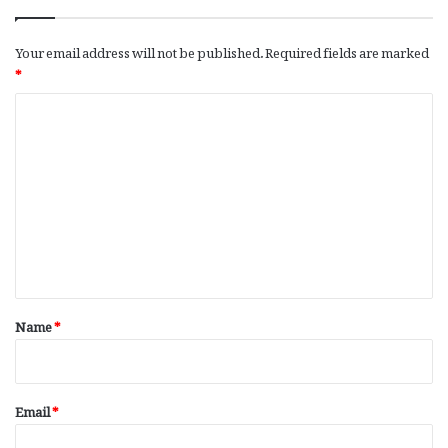
Your email address will not be published.
Required fields are marked
*
C
o
m
m
e
n
t
*
Name
*
Email
*