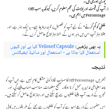
پوری ہورہی ہیں۔
آپ کی
قیمت
اور
یونیٹ
کی حجم معلوم کریں، کیونکہ یہ سب Off
Percentage میں اہم ہیں۔
غلطی کو کم کرنے
* کے لیے آپ کو تفصیل پر توجہ دینا چاہیے۔ یہ ایک ہنر ہے، اور
جتنا بہتر آپ اس میں ماہر ہوں گے، اتنا بہتر نتائج حاصل کریں گے۔
یہ بھی پڑھیں:
Velosef Capsule کیا ہے اور کیوں
استعمال کیا جاتا ہے – استعمال اور سائیڈ ایفیکٹس
نتیجہ
آخر میں، Off Percentage کا حساب لگانا کوئی مشکل کام نہیں ہے، بس آپ کو
چند احتیاطی تدابیر پر عمل کرنا ہوگا۔ صحیح معلومات، مناسب حساب پیچیدگی، اور
تجزیہ کے ذریعہ، آپ یقیناً غلطیوں سے بچ سکتے ہیں اور بہتر نتائج حاصل کر سکتے ہیں۔
اس مضمون کے ذریعے امید ہے کہ آپ کو غلطیوں سے بچنے کے طریقوں میں کافی