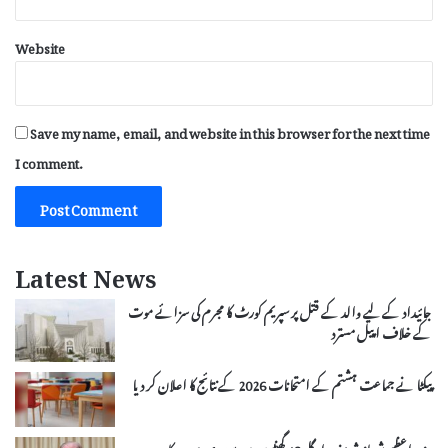
Website
Save my name, email, and website in this browser for the next time
I comment.
Latest News
جائیداد کے لیے والد کے قتل پر سپریم کورٹ کا مجرم کی سزائے موت
کے خلاف اپیل مسترد
پیکٹا نے جماعت ہشتم کے امتحانات 2026 کے نتائج کا اعلان کر دیا
وزیراعظم شہباز شریف اگلے 48 گھنٹوں میں سعودی عرب کا دورہ