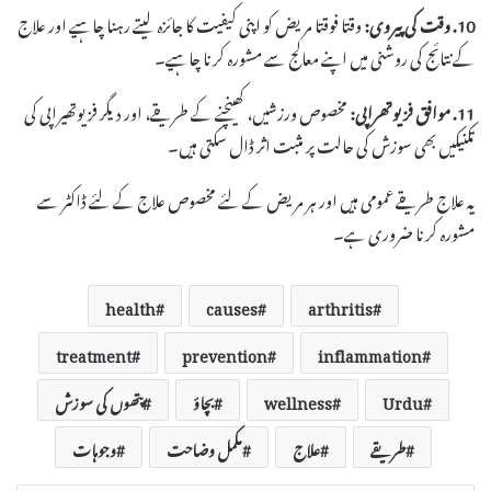
10. وقت کی پیروی:
وقتا فوقتا مریض کو اپنی کیفیت کا جائزہ لیتے رہنا چاہیے اور علاج
کے نتائج کی روشنی میں اپنے معالج سے مشورہ کرنا چاہیے۔
11. موافق فزیوتھراپی:
مخصوص ورزشیں، کھینچنے کے طریقے، اور دیگر فزیوتھیراپی کی
تکنیکیں بھی سوزش کی حالت پر مثبت اثر ڈال سکتی ہیں۔
یہ علاج طریقے عمومی ہیں اور ہر مریض کے لئے مخصوص علاج کے لئے ڈاکٹر سے
مشورہ کرنا ضروری ہے۔
health
causes
arthritis
treatment
prevention
inflammation
Urdu
wellness
بچاؤ
پتھوں کی سوزش
طریقے
علاج
مکمل وضاحت
وجوہات