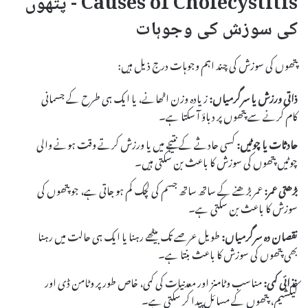
Causes of Cholecystitis - پتھوں
کی سوزش کی وجوہات
پتھوں کی سوزش کی چند اہم وجوہات درج ذیل ہیں:
ذاتی ورزش یا سرگرمیاں:
زیادہ وزن اٹھانے، یا ایک ہی طرح کے جسمانی
کام کرنے سے پتھوں پر دباؤ آ سکتا ہے۔
حادثات یا چوٹیں:
کسی حادثے کے نتیجے میں یا ورزش کرتے وقت ہونے والی
چوٹیں پتھوں کی سوزش کا باعث بن سکتی ہیں۔
بڑھتی عمر:
عمر بڑھنے کے ساتھ ساتھ جسم کی لچک کم ہو جاتی ہے، جو پتھوں کی
سوزش کا باعث بن سکتی ہے۔
نقصان دہ سرگرمیاں:
طویل عرصے تک بیٹھے رہنا یا ایک ہی حالت میں رہنا
بھی پتھوں کی سوزش کا باعث بنتا ہے۔
غذائی کمی:
مناسب وٹامنز اور معدنیات کی کمی، خاص طور پر وٹامن ڈی اور
کیلشیم، پتھوں کے مسائل پیدا کر سکتی ہے۔