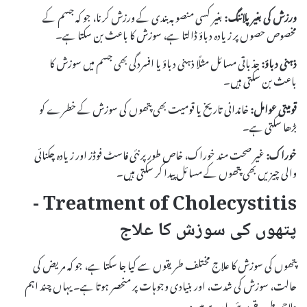
ورزش کی بغیر پلاننگ:
بغیر کسی منصوبہ بندی کے ورزش کرنا، جو کہ جسم کے
مخصوص حصوں پر زیادہ دباؤ ڈالتا ہے، سوزش کا باعث بن سکتا ہے۔
ذہنی دباؤ:
جذباتی مسائل مثلًا ذہنی دباؤ یا افسردگی بھی جسم میں سوزش کا
باعث بن سکتی ہیں۔
قومیتی عوامل:
خاندانی تاریخ یا قومیت بھی پتھوں کی سوزش کے خطرے کو
بڑھا سکتی ہے۔
خوراک:
غیر صحت مند خوراک، خاص طور پر نئی فاسٹ فوڈز اور زیادہ چکنائی
والی چیزیں بھی پتھوں کے مسائل پیدا کر سکتی ہیں۔
Treatment of Cholecystitis -
پتھوں کی سوزش کا علاج
پتھوں کی سوزش کا علاج مختلف طریقوں سے کیا جا سکتا ہے، جو کہ مریض کی
حالت، سوزش کی شدت، اور بنیادی وجوہات پر منحصر ہوتا ہے۔ یہاں چند اہم
علاجی طریقے دیئے جا رہے ہیں: