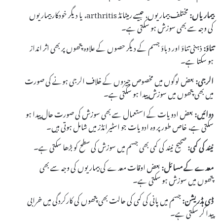
بیماریاں:
مختلف بیماریوں، جیسے رمیٹائڈ arthritis، یا دیگر خودکار بیماریوں
کی وجہ سے بھی سوزش ہو سکتی ہے۔
تناؤ:
ذہنی تناؤ اور دباؤ جسم کے دیگر حصوں کے علاوہ پتھوں پر بھی اثر انداز
ہو سکتا ہے۔
الرجی:
بعض لوگوں میں مخصوص چیزوں کے خلاف الرجی ہونے کی صورت
میں بھی پتھوں میں سوزش پیدا ہو سکتی ہے۔
دوائیں:
بعض ادویات کے استعمال سے بھی سوزش کی صورت حال پیدا ہو
سکتی ہے، خاص طور پر وہ ادویات جو اسٹیرائڈز میں شامل ہوتی ہیں۔
نیند کی کمی:
صحیح نیند کی کمی بھی جسم میں سوزش کی سطح کو بڑھا سکتی ہے۔
معدے کے مسائل:
بعض اوقات معدے کی بیماریوں کی وجہ سے بھی
پتھوں میں سوزش ہو سکتی ہے۔
ڈی ہڈریشن:
جسم میں پانی کی کمی کی حالت بھی پتھوں کی کارکردگی میں خرابی
پیدا کر سکتی ہے۔