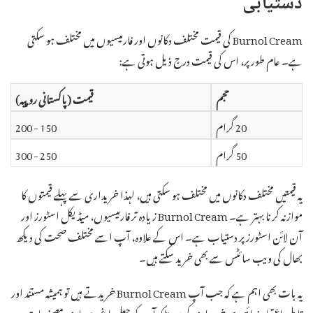
دستیابی
Burnol Cream کی قیمت مختلف دکانوں اور فارمیسیوں میں مختلف ہو سکتی
ہے۔ عام طور پر، اس کی قیمت درج ذیل ہوتی ہے:
حجم
قیمت (پاکستانی روپیہ)
20 گرام
150 - 200
50 گرام
250 - 300
یہ قیمتیں مختلف دکانوں میں مختلف ہو سکتی ہیں، لہذا خریداری سے پہلے قیمتوں کا
موازنہ کرنا بہتر ہے۔ Burnol Cream زیادہ تر فارمیسیوں، میڈیکل اسٹورز اور
آن لائن اسٹورز پر دستیاب ہے۔ اس کے علاوہ، آپ اسے مختلف صحت کی دیکھ
بھال کی ویب سائٹس سے بھی خرید سکتے ہیں۔
یہ بات بھی اہم ہے کہ جب آپ Burnol Cream خریدتے ہیں تو ہمیشہ مستند اور
قابل اعتماد ذرائع سے خریداری کریں تاکہ آپ کو جعلی یا غیر معیاری مصنوعات