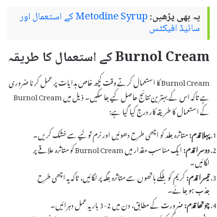
یہ بھی پڑھیں:
Metodine Syrup کے استعمال اور
سائیڈ افیکٹس
Burnol Cream کے استعمال کا طریقہ
Burnol Cream کا استعمال کرتے وقت کچھ خاص ہدایات پر عمل کرنا ضروری
ہے تاکہ اس کے بہترین نتائج حاصل کیے جا سکیں۔ ذیل میں Burnol Cream
کے استعمال کا طریقہ کار درج کیا گیا ہے:
پہلا قدم:
متاثرہ جلد کو اچھی طرح دھوئیں اور نرم تولیے سے خشک کریں۔
دوسرا قدم:
ایک مناسب مقدار میں Burnol Cream کو متاثرہ علاقے پر
لگائیں۔
تیسرا قدم:
کریم کو ہلکے ہاتھوں سے متاثرہ جگہ پر لگائیں، تاکہ یہ اچھی طرح
جذب ہو جائے۔
چوتھا قدم:
ضرورت کے مطابق، دن میں 2-3 بار یہ عمل دہرائیں۔