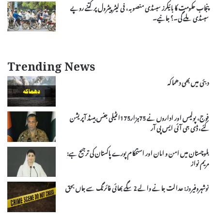
پنجاب حکومت کا بائیکرز سبسڈی منصوبہ، فی لیٹر پیٹرول پر کتنے روپے
سبسڈی ملے گی۔؟ جانیے۔
Trending News
دبئی میں بھی دھماکہ
فوج، پولیس اور اداروں نے 75ہزار175انٹیلی جنس بیسڈ آپریشن
کئے، ڈی جی آئی ایس پی آر
بلوچستان میں امن و امان اور استحکام پورے پاکستان کی ترجیح ہے:
مریم نواز
نوشہروفیروز: عدالت جانے والے 2 سگے بھائی فائرنگ سے جاں بحق