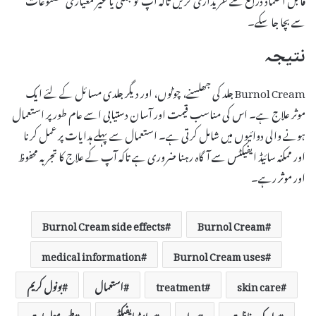
سے بچا جا سکے۔
نتیجہ
Burnol Cream جلد کی جھلسنے، چوٹوں، اور دیگر جلدی مسائل کے لئے ایک
موثر علاج ہے۔ اس کی مناسب قیمت اور آسان دستیابی اسے عام طور پر استعمال
ہونے والی دوائیوں میں شامل کرتی ہے۔ استعمال سے پہلے ہدایات پر عمل کرنا
اور ممکنہ سائیڈ ایفیکٹس سے آگاہ رہنا ضروری ہے تاکہ آپ کے علاج کا تجربہ محفوظ
اور موثر رہے۔
Burnol Cream side effects
Burnol Cream
medical information
Burnol Cream uses
skin care
treatment
استعمال
بونول کریم
جلد کی حفاظت
دوا
سائیڈ ایفیکٹس
طبی معلومات