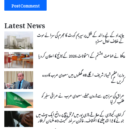
Latest News
جائیداد کے لیے والد کے قتل پر سپریم کورٹ کا مجرم کی سزائے موت
کے خلاف اپیل مسترد
پیکٹا نے جماعت ہشتم کے امتحانات 2026 کے نتائج کا اعلان کر دیا
وزیراعظم شہباز شریف اگلے 48 گھنٹوں میں سعودی عرب کا دورہ
کریں گے
عراق کی سرزمین سے ڈرون حملے، سعودی عرب نے عراقی سفیر کو
طلب کر لیا
کراچی، کیماڑی کے علاقے ماڑی پور میں ٹرٹل بیچ پر واقع ایک ہٹ میں
جوئے کا بڑا اڈہ چلنے کا انکشاف، خاتون سرغنہ سمیت 40 ملزمان گرفتار