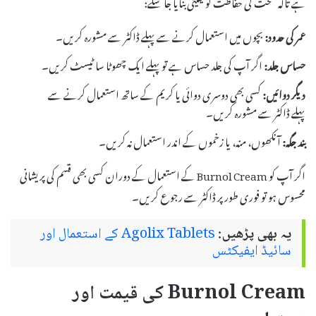
ہے تاکہ صحت کی حفاظت کو یقینی بنایا جا سکے:
عمر کی حدود:
بچوں میں استعمال کرنے سے پہلے ڈاکٹر سے مشورہ کریں۔
حساس جلد:
اگر آپ کی جلد حساس ہے تو پہلے ایک چھوٹا سا ٹیسٹ کریں۔
دیگر دوائیں:
کسی بھی دوسری دوائی یا کریم کے ساتھ استعمال کرنے سے
پہلے ڈاکٹر سے مشورہ کریں۔
بند جگہ:
آنکھوں، منہ، یا زخموں کے اندر استعمال نہ کریں۔
اگر آپ کو Burnol Cream کے استعمال کے دوران کسی بھی قسم کی پریشانی
محسوس ہو تو فوری طور پر ڈاکٹر سے رجوع کریں۔
یہ بھی پڑھیں:
Agolix Tablets کے استعمال اور
سائیڈ ایفیکٹس
Burnol Cream کی قیمت اور