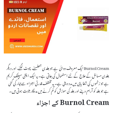
Burnol Cream ایک معروف دوائی ہے جو جلدی جھلسنے، چوٹ لگنے، اور دیگر
جلدی مسائل کے علاج کے لئے استعمال کی جاتی ہے۔ یہ ایک اینٹی سیپٹک کریم
ہے جو زخموں کی شفا یابی میں مدد دیتی ہے۔ یہ مختلف قدرتی اجزاء سے تیار کی گئی
ہے جو جلد کو آرام دینے اور جلد کی سوزش کو کم کرنے میں مددگار ثابت ہوتی ہیں۔
Burnol Cream کے اجزاء