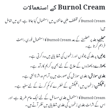
Burnol Cream کے استعمالات
Burnol Cream کو مختلف طبی حالتوں میں استعمال کیا جاتا ہے، جن میں شامل
ہیں:
جھلسے:
جلد پر جھلسنے کے بعد Burnol Cream کا استعمال فوری راحت
فراہم کرتا ہے۔
چوٹیں:
یہ جلد کی چوٹوں اور زخموں کی شفا یابی میں مدد کرتی ہے۔
پھوڑے:
پھوڑوں کے علاج کے لئے بھی یہ کریم کارآمد ہے۔
جلدی سوزش:
جلدی سوزش کی صورت میں یہ آرام دہ اثر ڈالتی ہے۔
انفیکشن:
زخموں میں انفیکشن کے خطرے کو کم کرنے کے لئے مفید ہے۔
Burnol Cream کا استعمال جلدی مسائل کے لئے ایک عام طریقہ ہے، اور
اس کے اثرات جلدی زخموں کی جلدی شفایابی میں نظر آتے ہیں۔