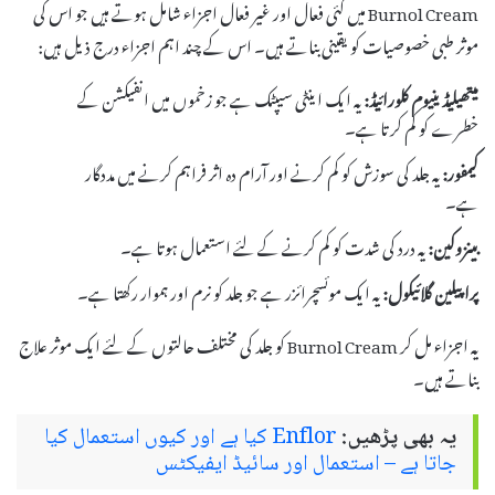
Burnol Cream میں کئی فعال اور غیر فعال اجزاء شامل ہوتے ہیں جو اس کی
موثر طبی خصوصیات کو یقینی بناتے ہیں۔ اس کے چند اہم اجزاء درج ذیل ہیں:
میتھیلیڈینیوم کلورائیڈ:
یہ ایک اینٹی سیپٹک ہے جو زخموں میں انفیکشن کے
خطرے کو کم کرتا ہے۔
کیمفور:
یہ جلد کی سوزش کو کم کرنے اور آرام دہ اثر فراہم کرنے میں مددگار
ہے۔
بینزوکین:
یہ درد کی شدت کو کم کرنے کے لئے استعمال ہوتا ہے۔
پراپیلین گلائیکول:
یہ ایک موئسچرائزر ہے جو جلد کو نرم اور ہموار رکھتا ہے۔
یہ اجزاء مل کر Burnol Cream کو جلد کی مختلف حالتوں کے لئے ایک موثر علاج
بناتے ہیں۔
یہ بھی پڑھیں:
Enflor کیا ہے اور کیوں استعمال کیا
جاتا ہے – استعمال اور سائیڈ ایفیکٹس