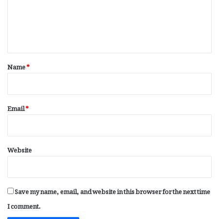
m
e
n
t
*
Name
*
Email
*
Website
Save my name, email, and website in this browser for the next time
I comment.