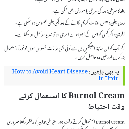
جلد کا سرخی:
جلد کی سرخی یا سوزش بھی ممکن ہے۔
درد یا جلن:
بعض اوقات کریم لگانے کے بعد ہلکی جلن محسوس ہو سکتی ہے۔
الرجی:
اگر کسی کو اس کے اجزاء سے الرجی ہو تو شدید ردعمل ہو سکتا ہے۔
اگر آپ کو ان سائیڈ ایفیکٹس میں سے کوئی بھی علامات محسوس ہوں تو فوراً استعمال
بند کریں اور طبی مدد حاصل کریں۔
یہ بھی پڑھیں:
How to Avoid Heart Disease
in Urdu
Burnol Cream کا استعمال کرتے
وقت احتیاط
Burnol Cream استعمال کرتے وقت چند احتیاطی تدابیر کو مدنظر رکھنا ضروری