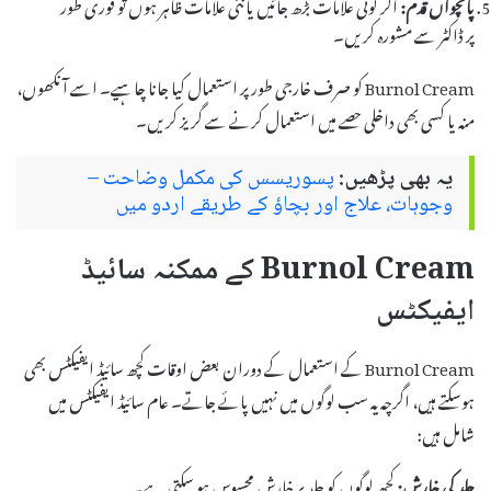
پانچواں قدم:
اگر کوئی علامات بڑھ جائیں یا نئی علامات ظاہر ہوں تو فوری طور
پر ڈاکٹر سے مشورہ کریں۔
Burnol Cream کو صرف خارجی طور پر استعمال کیا جانا چاہیے۔ اسے آنکھوں،
منہ یا کسی بھی داخلی حصے میں استعمال کرنے سے گریز کریں۔
یہ بھی پڑھیں:
پسوریسس کی مکمل وضاحت –
وجوہات، علاج اور بچاؤ کے طریقے اردو میں
Burnol Cream کے ممکنہ سائیڈ
ایفیکٹس
Burnol Cream کے استعمال کے دوران بعض اوقات کچھ سائیڈ ایفیکٹس بھی
ہوسکتے ہیں، اگرچہ یہ سب لوگوں میں نہیں پائے جاتے۔ عام سائیڈ ایفیکٹس میں
شامل ہیں:
جلد کی خارش:
کچھ لوگوں کو جلد پر خارش محسوس ہو سکتی ہے۔