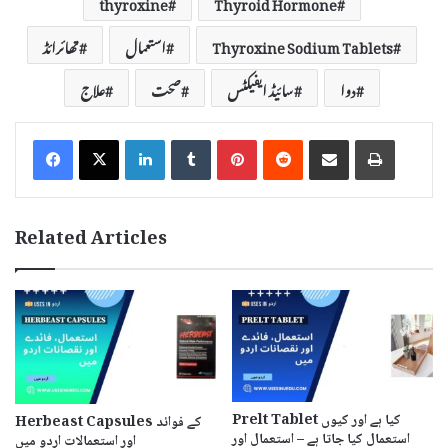
thyroxine
Thyroid Hormone
Thyroxine Sodium Tablets
استعمال
تھائرائڈ
دوا
سائیڈ ایفیکٹس
صحت
علاج
LinkedIn
Tumblr
Pinterest
Reddit
Share via Email
Print
Related Articles
Prelt Tablet کیا ہے اور کیوں
Herbeast Capsules کے فوائد
استعمال کیا جاتا ہے – استعمال اور
اور استعمالات اردو میں