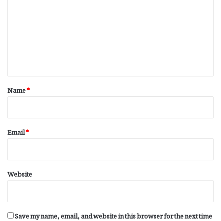
m
m
e
n
t
*
Name
*
Email
*
Website
Save my name, email, and website in this browser for the next time