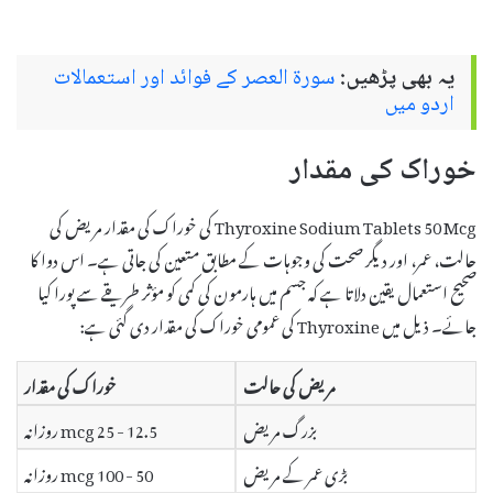
یہ بھی پڑھیں:
سورۃ العصر کے فوائد اور استعمالات
اردو میں
خوراک کی مقدار
Thyroxine Sodium Tablets 50 Mcg کی خوراک کی مقدار مریض کی
حالت، عمر، اور دیگر صحت کی وجوہات کے مطابق متعین کی جاتی ہے۔ اس دوا کا
صحیح استعمال یقین دلاتا ہے کہ جسم میں ہارمون کی کمی کو مؤثر طریقے سے پورا کیا
جائے۔ ذیل میں Thyroxine کی عمومی خوراک کی مقدار دی گئی ہے:
مریض کی حالت
خوراک کی مقدار
بزرگ مریض
12.5 - 25 mcg روزانہ
بڑی عمر کے مریض
50 - 100 mcg روزانہ