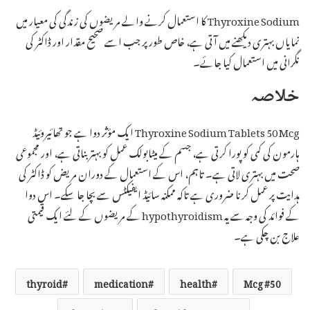
Thyroxine Sodium کا استعمال کرنے والے مریضوں کی زندگی کی معیار میں
نمایاں بہتری دیکھنے میں آتی ہے، خاص طور پر جب اسے صحیح مقدار اور ڈاکٹر کی
نگرانی میں استعمال کیا جائے۔
خلاصہ
Thyroxine Sodium Tablets 50 Mcg ایک مؤثر دوا ہے جو تھائیروئیڈ
ہارمون کی کمی کو پورا کرتی ہے، جسم کے میٹابولک عمل کو بہتر بناتی ہے، اور مجموعی
صحت میں بہتری لاتی ہے۔ تاہم، اس کے استعمال کے دوران مریض کو ڈاکٹر کی
ہدایت پر عمل کرنا ضروری ہے تاکہ ممکنہ سائیڈ ایفیکٹس سے بچا جا سکے۔ اس دوا
کے فوائد کی وجہ سے یہ hypothyroidism کے مریضوں کے لئے ایک قیمتی
علاج بن چکی ہے۔
thyroid
medication
health
50 Mcg