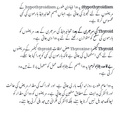
Hypothyroidism:
یہ دوا بنیادی طور پر hypothyroidism کے
مریضوں کے لئے تجویز کی جاتی ہے، جہاں جسم تھائیروئیڈ ہارمون کی کمی
محسوس کرتا ہے۔
Thyroid کی سرجری کے بعد:
تھائیروئیڈ کی سرجری کے بعد، مریضوں کو
ہارمون کی سطح کو متوازن رکھنے کے لئے یہ دوا دی جاتی ہے۔
Thyroid کینسر:
Thyroxine بعض اوقات thyroid کینسر کے مریضوں
کے لئے بھی استعمال کی جاتی ہے تاکہ ہارمون کی کمی کو پورا کیا جا سکے۔
بے قاعدہ میٹابولزم:
یہ دوا جسم کے میٹابولک عمل کو معمول پر لانے میں مدد
کرتی ہے۔
یہ دوا عام طور پر روزانہ ایک بار لی جاتی ہے، اور خوراک کی مقدار مریض کی حالت
اور ڈاکٹر کی ہدایت کے مطابق متعین کی جاتی ہے۔ مریضوں کو دوا کی مقدار کو
اچانک تبدیل نہیں کرنا چاہئے، بلکہ ڈاکٹر کی نگرانی میں تبدیلی کرنی چاہئے۔