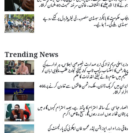
جوئے کا بڑا اڈہ چلنے کا انکشاف، خاتون سرغنہ سمیت 40 ملزمان گرفتار
پنجاب حکومت کا بائیکرز سبسڈی منصوبہ، فی لیٹر پیٹرول پر کتنے روپے
سبسڈی ملے گی۔؟ جانیے۔
Trending News
وزیراعلیٰ مریم نواز کی زیر صدارت خصوصی اجلاس، ہر ادارے کی
پرفارمنس کا احتساب،لیپ ٹاپ کوٹہ کیلئے تجاویز طلب،پنجابی زبان کو
تعلیم میں مقام دلانے کیلئے اقدامات کا حکم
ایران میں کریک ڈاؤن، ملک دشمن طاقتوں سے تعاون کرنے پر 466
افراد گرفتار
انصار عباسی کے ساتھ احترام کا رشتہ ہے، بصد احترام کہوں گا نہ میں
پریشان تھا نہ ہوں اور نہ رہوں گا، شیخ وقاص اکرم
وفاقی وزراء اور اپوزیشن لیڈر محمود خان اچکزئی کی پارلیمنٹ کی