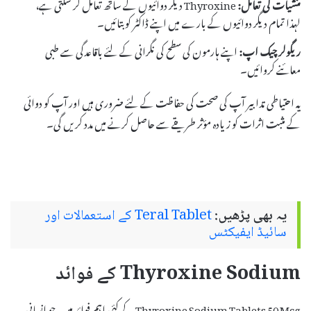
منشیات کی تعامل:
Thyroxine دیگر دوائیوں کے ساتھ تعامل کر سکتی ہے،
لہذا تمام دیگر دوائیوں کے بارے میں اپنے ڈاکٹر کو بتائیں۔
ریگولر چیک اپ:
اپنے ہارمون کی سطح کی نگرانی کے لئے باقاعدگی سے طبی
معائنے کروائیں۔
یہ احتیاطی تدابیر آپ کی صحت کی حفاظت کے لئے ضروری ہیں اور آپ کو دوائی
کے مثبت اثرات کو زیادہ مؤثر طریقے سے حاصل کرنے میں مدد کریں گی۔
یہ بھی پڑھیں:
Teral Tablet کے استعمالات اور
سائیڈ ایفیکٹس
Thyroxine Sodium کے فوائد
Thyroxine Sodium Tablets 50 Mcg کے کئی اہم فوائد ہیں، جو انسانی