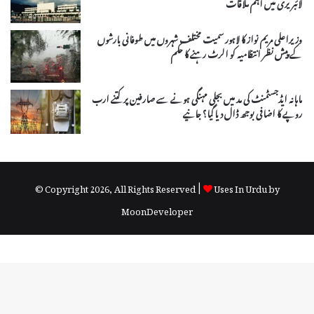
لائبریری میں اہم ملاقات
وزیراعلی مریم نواز کا لاہور سمیت مختلف شہروں میں طوفانی بارشوں
کے پیش نظر انتظامیہ کو الرٹ رہنے کا حکم
ماہانہ ایڈجسٹمنٹ کی مد میں بجلی مہنگی ہونے سے صارفین پر کتنے ارب
روپے کا اضافی بوجھ ڈال دیا گیا؟ جانیے
© Copyright 2026, All Rights Reserved |
Uses In Urdu by
MoonDeveloper