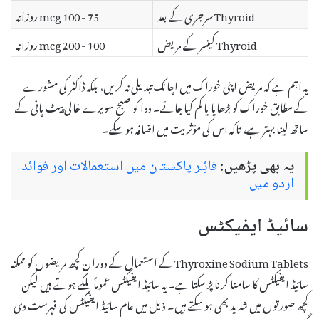
Thyroid سرجری کے بعد
75 - 100 mcg روزانہ
Thyroid کینسر کے مریض
100 - 200 mcg روزانہ
یہ اہم ہے کہ مریض اپنی خوراک میں اچانک تبدیلی نہ کریں، بلکہ ڈاکٹر کی مشورے
کے مطابق خوراک کو بڑھایا یا کم کیا جائے۔ دوا کو صبح سویرے خالی پیٹ پانی کے
ساتھ لینا بہتر ہے، تاکہ اس کی مؤثریت میں اضافہ ہو سکے۔
یہ بھی پڑھیں:
فائِلر پاکستان میں استعمالات اور فوائد
اردو میں
سائیڈ ایفیکٹس
Thyroxine Sodium Tablets کے استعمال کے دوران کچھ مریضوں کو ممکنہ
سائیڈ ایفیکٹس کا سامنا کرنا پڑ سکتا ہے۔ یہ سائیڈ ایفیکٹس عموماً ہلکے ہوتے ہیں لیکن
کچھ صورتوں میں شدید بھی ہو سکتے ہیں۔ ذیل میں عام سائیڈ ایفیکٹس کی فہرست دی