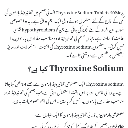
Thyroxine Sodium Tablets 50 Mcg انسانی جسم میں تھائیروئیڈ ہارمون کی
کمی کے علاج کے لئے استعمال ہونے والی ایک اہم دوائی ہے۔ یہ دوا خصوصی
طور پر ان افراد کے لئے تجویز کی جاتی ہے جن کو hypothyroidism جیسی
حالت کا سامنا ہے، جہاں جسم کی تھائیروئیڈ غدود مناسب مقدار میں ہارمون پیدا
نہیں کرتی۔ یہ مضمون Thyroxine Sodium کی اہمیت، استعمالات اور سائیڈ
ایفیکٹس پر تفصیل سے روشنی ڈالے گا۔
Thyroxine Sodium کیا ہے؟
Thyroxine Sodium ایک مصنوعی تھائیروئیڈ ہارمون ہے، جسے T4 بھی کہا جاتا
ہے۔ یہ دوائی خاص طور پر اس وقت استعمال ہوتی ہے جب جسم کی تھائیروئیڈ غدود
مناسب مقدار میں ہارمون پیدا نہیں کر پا رہی۔ اس کی اہم خصوصیات یہ ہیں:
مصنوعی ہارمون:
یہ قدرتی تھائیروئیڈ ہارمون کا ایک متبادل ہے۔
میٹابولزم:
یہ جسم کے میٹابولک عمل کو تیز کرنے میں مدد کرتی ہے۔