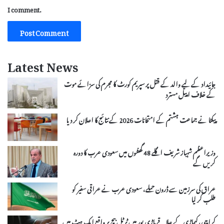
I comment.
Latest News
جائیداد کے لیے والد کے قتل پر سپریم کورٹ کا مجرم کی سزائے موت
کے خلاف اپیل مسترد
پیکٹا نے جماعت ہشتم کے امتحانات 2026 کے نتائج کا اعلان کر دیا
وزیراعظم شہباز شریف اگلے 48 گھنٹوں میں سعودی عرب کا دورہ
کریں گے
عراق کی سرزمین سے ڈرون حملے، سعودی عرب نے عراقی سفیر کو
طلب کر لیا
کراچی، کیماڑی کے علاقے ماڑی پور میں ٹرٹل بیچ پر واقع ایک ہٹ میں