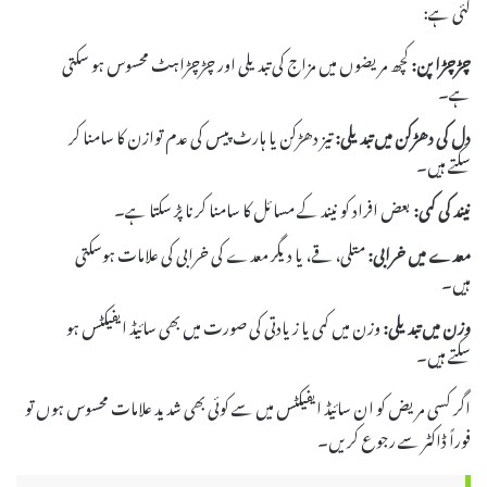
گئی ہے:
چڑچڑا پن:
کچھ مریضوں میں مزاج کی تبدیلی اور چڑچڑاہٹ محسوس ہو سکتی
ہے۔
دل کی دھڑکن میں تبدیلی:
تیز دھڑکن یا ہارٹ پیس کی عدم توازن کا سامنا کر
سکتے ہیں۔
نیند کی کمی:
بعض افراد کو نیند کے مسائل کا سامنا کرنا پڑ سکتا ہے۔
معدے میں خرابی:
متلی، قے، یا دیگر معدے کی خرابی کی علامات ہوسکتی
ہیں۔
وزن میں تبدیلی:
وزن میں کمی یا زیادتی کی صورت میں بھی سائیڈ ایفیکٹس ہو
سکتے ہیں۔
اگر کسی مریض کو ان سائیڈ ایفیکٹس میں سے کوئی بھی شدید علامات محسوس ہوں تو
فوراً ڈاکٹر سے رجوع کریں۔