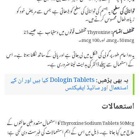
توانائی کی سطح:
یہ جسم کی توانائی کی سطح کو بڑھاتی ہے، جس سے مریض خود کو
زیادہ فعال محسوس کرتے ہیں۔
مختلف اقسام:
Thyroxine مختلف قوتوں میں دستیاب ہے، جیسے 25
mcg، 50 mcg، اور 100 mcg۔
یہ دوا عام طور پر گولی کی شکل میں لی جاتی ہے اور پانی کے ساتھ نگلنا ہوتا ہے۔ اس
کے استعمال سے پہلے ڈاکٹر کی ہدایت لینا ضروری ہے۔
یہ بھی پڑھیں:
Dologin Tablets کیا ہیں اور ان کے
استعمال اور سائیڈ ایفیکٹس
استعمالات
Thyroxine Sodium Tablets 50 Mcg کا استعمال متعدد طبی حالتوں کے
علاج میں کیا جاتا ہے۔ ذیل میں اس کے اہم استعمالات کی فہرست دی گئی ہے: