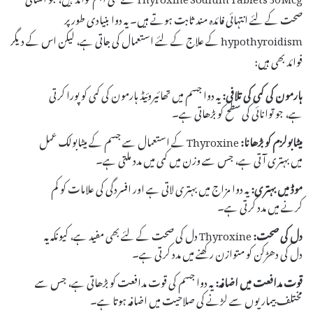
صحت کے لئے انتہائی فائدہ مند ثابت ہوتے ہیں۔ یہ دوا بنیادی طور پر
hypothyroidism کے علاج کے لئے استعمال کی جاتی ہے، لیکن اس کے دیگر
فوائد بھی ہیں:
ہارمون کی کمی کی تلافی:
یہ دوا جسم میں تھائیروئیڈ ہارمون کی کمی کو پورا کرتی
ہے، جو توانائی کی سطح کو بڑھاتی ہے۔
میٹابولزم کو بڑھانا:
Thyroxine کے استعمال سے جسم کے میٹابولک عمل
میں بہتری آتی ہے، جس سے وزن میں کمی میں مدد ملتی ہے۔
موڈ میں بہتری:
یہ دوا مزاج میں بہتری لاتی ہے اور افسردگی کی علامات کو کم
کرنے میں مدد کرتی ہے۔
دل کی صحت:
Thyroxine دل کی صحت کے لئے بھی مفید ہے، کیونکہ یہ
دل کی دھڑکن کو متوازن رکھنے میں مدد کرتی ہے۔
قوت مدافعت میں اضافہ:
یہ دوا جسم کی قوت مدافعت کو بڑھاتی ہے، جس سے
مختلف بیماریوں سے لڑنے کی صلاحیت میں اضافہ ہوتا ہے۔