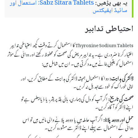
یہ بھی پڑھیں:
Sabz Sitara Tablets: استعمال اور
سائیڈ ایفیکٹس
احتیاطی تدابیر
Thyroxine Sodium Tablets کا استعمال کرتے وقت کچھ احتیاطی تدابیر
اختیار کرنا ضروری ہے۔ یہ تدابیر مریض کی صحت کو محفوظ رکھنے اور دوائی کے مؤثر
استعمال کو یقینی بنانے میں مدد کرتی ہیں۔ ان میں شامل ہیں:
ڈاکٹر کی ہدایت:
دوا کا استعمال ہمیشہ ڈاکٹر کی ہدایت کے مطابق کریں، اور
اپنی خوراک کو خود سے تبدیل نہ کریں۔
صحت کی تاریخ:
اگر آپ کو دل کی بیماری، ہائی بلڈ پریشر، یا ذیابیطس ہے تو
اپنے ڈاکٹر کو آگاہ کریں۔
حمل اور دودھ پلانا:
اگر آپ حاملہ ہیں یا دودھ پلانے والی مائیں ہیں تو اس
دوائی کے استعمال سے پہلے اپنے ڈاکٹر سے مشورہ کریں۔