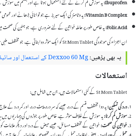
Ibuprofen:
یہ سوزش کم کرنے کے لئے استعمال ہوتا ہے اور جسم میں سوزش کے
Vitamin B Complex:
یہ وٹامنز کی ایک سیریز ہے جو توانائی بڑھانے اور عم
Folic Acid:
یہ خاص طور پر حاملہ خواتین کے لئے ضروری ہے، جو جنین کی صحت میں
ان اجزاء کی موجودگی St Mom Tablet کو ایک مؤثر دوا بناتی ہے، جو مختلف طبی مسائل کے حل میں مددگار ثابت ہوتی ہے۔
یہ بھی پڑھیں:
Dexxoo 60 Mg کے استعمال اور سائیڈ ایفیکٹس
استعمالات
St Mom Tablet کے کئی استعمالات ہیں، جن میں شامل ہیں:
درد کی تسکین:
یہ دوا مختلف قسم کے درد، جیسے کہ سر درد، پیٹ درد، اور کمر درد کے عل
سوزش کم کرنا:
یہ سوزش کے خلاف مؤثر ہے، خاص طور پر جوڑوں کی بیماریوں میں۔
خواتین کی صحت:
خواتین کے مختلف مسائل، جیسے حیض کے درد اور دیگر علامات کو 
حمل کے دوران:
یہ بعض اوقات حمل کے دوران مخصوص علامات کے علاج میں بھی