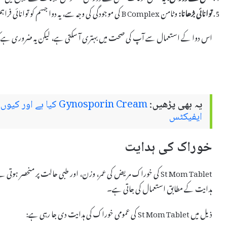
توانائی بڑھانا:
وٹامن B Complex کی موجودگی کی وجہ سے، یہ دوا جسم کو توانائی فراہم کرنے میں مددگار ہے۔
اس دوا کے استعمال سے آپ کی صحت میں بہتری آ سکتی ہے، لیکن یہ ضروری ہے 
یہ بھی پڑھیں:
Gynosporin Cream کیا 
ایفیکٹس
خوراک کی ہدایت
St Mom Tablet کی خوراک مریض کی عمر، وزن، اور طبی حالت پر منحصر
ہدایت کے مطابق استعمال کی جاتی ہے۔
ذیل میں St Mom Tablet کی عمومی خوراک کی ہدایت دی جا رہی ہے: