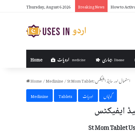
Thursday, August 6 2026
How to Activ
Breaking News
بیماری
ادویات
Home
medicine
Disease
St Mom Tablet: استعمال اور سائیڈ ایفیکٹس
/
Medinine
/
Home
گولیاں
ادویات
Tablets
Medinine
St Mom Tablet Us