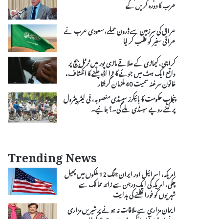
عرب کا دورہ کریں گے
عراق کی سرزمین سے ڈرون حملے، سعودی عرب نے
عراقی سفیر کو طلب کر لیا
کراچی، کیماڑی کے علاقے ماڑی پور میں ٹرٹل بیچ پر
واقع ایک ہٹ میں جوئے کا بڑا اڈہ چلنے کا انکشاف،
خاتون سرغنہ سمیت 40 ملزمان گرفتار
پنجاب حکومت کا بائیکرز سبسڈی منصوبہ، فی لیٹر پیٹرول
پر کتنے روپے سبسڈی ملے گی۔؟ جانیے۔
Trending News
امریکہ، اسرائیل اور ایران جنگ 12 ملکوں میں پھیل
چکی، امریکہ کی ایک درجن سے زائد ممالک سے
شہریوں کو فورا نکلنے کی ہدایت
ایمان مزاری سے ملاقات نہ ہونے پر شیریں مزاری
نے اسلام آباد ہائیکورٹ سے رجوع کرلیا