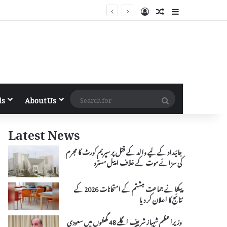
Log In
Random Article
Sidebar
Search
ls
About Us
for
Latest News
جائیداد کے لیے والد کے قتل پر سپریم کورٹ کا مجرم
کی سزائے موت کے خلاف اپیل مسترد
پیکٹا نے جماعت ہشتم کے امتحانات 2026 کے
نتائج کا اعلان کر دیا
وزیراعظم شہباز شریف اگلے 48 گھنٹوں میں سعودی