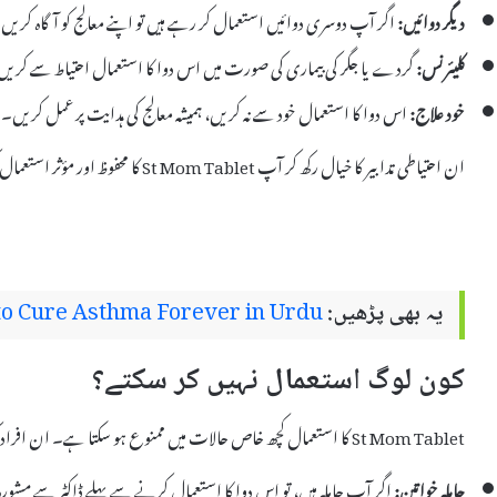
دیگر دوائیں:
اگر آپ دوسری دوائیں استعمال کر رہے ہیں تو اپنے معالج کو آگاہ کریں
کلیئرنس:
گردے یا جگر کی بیماری کی صورت میں اس دوا کا استعمال احتیاط سے کری
خود علاج:
اس دوا کا استعمال خود سے نہ کریں، ہمیشہ معالج کی ہدایت پر عمل کریں۔
ان احتیاطی تدابیر کا خیال رکھ کر آپ St Mom Tablet کا محفوظ اور مؤثر استعمال کر سکتے ہیں۔
یہ بھی پڑھیں:
o Cure Asthma Forever in Urdu
کون لوگ استعمال نہیں کر سکتے؟
St Mom Tablet کا استعمال کچھ خاص حالات میں ممنوع ہو سکتا ہے۔ ان افراد کو اس دوا سے پرہیز کرنا چاہئے:
حاملہ خواتین:
اگر آپ حاملہ ہیں، تو اس دوا کا استعمال کرنے سے پہلے ڈاکٹر سے مشورہ 