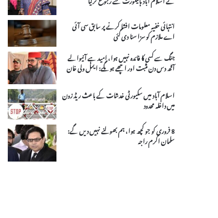
انتہائی خفیہ معلومات افشا کرنے پر سابق سی آئی
اے ملازم کو سزا سنا دی گئی
جنگ سے کسی کا فائدہ نہیں ہوا، امید ہے آنیوالے
آٹھ دس دن مثبت اور اچھے ہوںگے: ایمل ولی خان
اسلام آباد میں سکیورٹی خدشات کے باعث ریڈ زون
میں داخلہ محدود
8 فروری کو جو کچھ ہوا، ہم بھولنے نہیں دیں گے:
سلمان اکرم راجہ