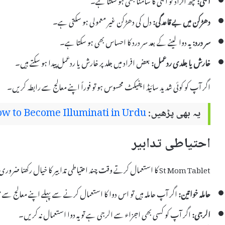
دھڑکن میں بے قاعدگی:
دل کی دھڑکن غیر معمولی ہو سکتی ہے۔
سر درد:
یہ دوا لینے کے بعد سر درد کا احساس بھی ہو سکتا ہے۔
خارش یا جلدی ردعمل:
بعض افراد میں جلد پر خارش یا ردعمل پیدا ہو سکتے ہیں۔
اگر آپ کو کوئی شدید سائیڈ ایفیکٹ محسوس ہو تو فوراً اپنے معالج سے رابطہ کریں۔
یہ بھی پڑھیں:
w to Become Illuminati in Urdu
احتیاطی تدابیر
St Mom Tablet کا استعمال کرتے وقت چند احتیاطی تدابیر کا خیال رکھنا ضروری ہے:
حاملہ خواتین:
اگر آپ حاملہ ہیں تو اس دوا کا استعمال کرنے سے پہلے اپنے معالج سے
الرجی:
اگر آپ کو کسی بھی اجزاء سے الرجی ہے تو یہ دوا استعمال نہ کریں۔