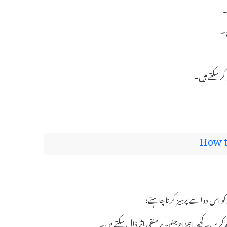
۔
ں۔
How t
کریں۔ کچھ اجزاء جنین پر منفی اثر ڈال سکتے ہیں۔