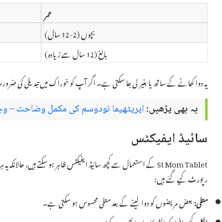
عمر
بچوں (2-12 سال)
بالغ (12 سال سے زیادہ)
یہ دوا کھانے کے ساتھ یا بغیر لی جا سکتی ہے۔ اگر آپ کو خوراک میں تبدیلی کی ضرور
یہ بھی پڑھیں:
ایریٹھیما نودوسم کی مکمل وضاحت – وجو
سائیڈ ایفیکٹس
St Mom Tablet کے استعمال سے کچھ سائیڈ ایفیکٹس ظاہر ہو سکتے ہیں، حالان
رپورٹ کیے گئے ہیں:
متلی:
بعض مریضوں کو دوا لینے کے بعد متلی محسوس ہو سکتی ہے۔
الٹی:
کچھ افراد کو الٹی کا سامنا بھی ہو سکتا ہے۔