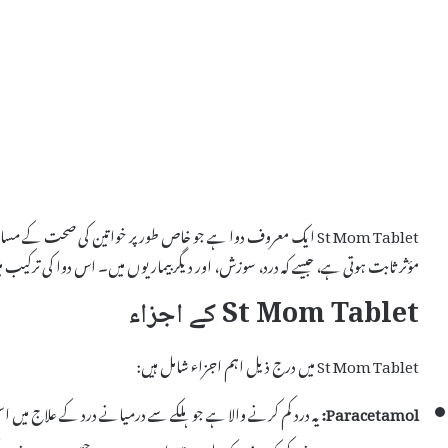
St Mom Tablet ایک معروف دوا ہے جو خاص طور پر خواتین کی صحت 
مؤثر ثابت ہوتی ہے، جیسے کہ درد، سوزش، اور دیگر بیماریوں میں۔ اس دوا کی ترکیب 
St Mom Tablet کے اجزاء
St Mom Tablet میں درج ذیل اہم اجزاء شامل ہیں:
Paracetamol:
یہ درد کم کرنے والا ہے جو ہلکے سے درمیانے درد کے علاج میں 