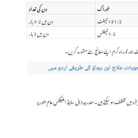
خوراک
دن کی تعداد
1/2 تا 1 ٹیبلٹ
دن میں 2-3 بار
1-2 ٹیبلٹس
دن میں 3 بار
ت ہو، تو براہ کرم اپنے معالج سے مشورہ کریں۔
ہات، علاج اور بچاؤ کے طریقے اردو میں
کہ یہ ہر فرد میں مختلف ہو سکتے ہیں۔ مندرجہ ذیل سائیڈ ایفیکٹس عام طور پر