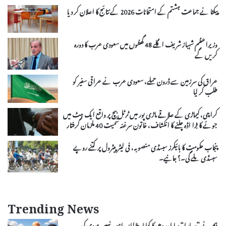
پیکٹا نے جماعت ہشتم کے امتحانات 2026 کے نتائج کا اعلان کر دیا
وزیراعظم شہباز شریف اگلے 48 گھنٹوں میں سعودی عرب کا دورہ
کریں گے
عراق کی سرزمین سے ڈرون حملے، سعودی عرب نے عراقی سفیر کو
طلب کر لیا
کراچی، کیماڑی کے علاقے ماڑی پور میں ٹرٹل بیچ پر واقع ایک ہٹ میں
جوئے کا بڑا اڈہ چلنے کا انکشاف، خاتون سرغنہ سمیت 40 ملزمان گرفتار
پنجاب حکومت کا بائیکرز سبسڈی منصوبہ، فی لیٹر پیٹرول پر کتنے روپے
سبسڈی ملے گی۔؟ جانیے۔
Trending News
ہم نے ”سہارا“ دیا اور دھوکا کھایا،طالبان امن نہیں مودی کی