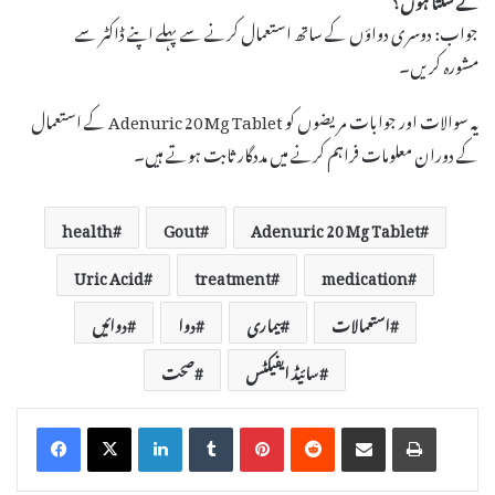
جواب: دوسری دواؤں کے ساتھ استعمال کرنے سے پہلے اپنے ڈاکٹر سے
مشورہ کریں۔
یہ سوالات اور جوابات مریضوں کو Adenuric 20 Mg Tablet کے استعمال
کے دوران معلومات فراہم کرنے میں مددگار ثابت ہوتے ہیں۔
health
Gout
Adenuric 20 Mg Tablet
Uric Acid
treatment
medication
استعمالات
بیماری
دوا
دوائیں
سائیڈ ایفیکٹس
صحت
LinkedIn
Tumblr
Pinterest
Reddit
Share via Email
Print