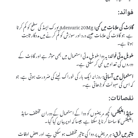
فوائد:
گاؤٹ کی علامات میں کمی:
Adenuric 20 Mg یورک ایسڈ کی سطح کو کم کرتا
ہے، جو گاؤٹ کی علامات جیسے درد اور سوزش کو کم کرنے میں مددگار ثابت
ہوتا ہے۔
طویل مدتی فوائد:
یہ دوا طویل مدتی استعمال میں بھی مؤثر ہے اور گاؤٹ کے
دوروں کی تعداد میں کمی کر سکتی ہے۔
استعمال میں آسانی:
روزانہ ایک بار کی خوراک لینے کی ضرورت ہوتی ہے، جو
کہ اس کی سہولت کو بڑھاتی ہے۔
نقصانات:
سائیڈ ایفیکٹس:
کچھ مریضوں کو دوا کے استعمال کے دوران مختلف سائیڈ
ایفیکٹس کا سامنا کرنا پڑ سکتا ہے، جیسا کہ اوپر بیان کیا گیا۔
تاثیر میں فرق:
ہر مریض پر دوا کی تاثیر مختلف ہو سکتی ہے، اور بعض اوقات