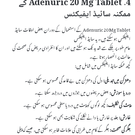
4. Adenuric 20 Mg Tablet کے
ممکنہ سائیڈ ایفیکٹس
Adenuric 20 Mg Tablet کے استعمال کے دوران بعض اوقات سائیڈ
ایفیکٹس ہو سکتے ہیں۔ یہ سائیڈ ایفیکٹس
عام طور پر ہلکے سے شدید تک ہو سکتے ہیں اور ان کا انفرادی مریض کی صحت کی
حالت پر انحصار ہوتا ہے۔
کچھ ممکنہ سائیڈ ایفیکٹس میں شامل ہیں:
دھڑکن میں تبدیلی:
دل کی دھڑکن میں بے قاعدگی محسوس ہو سکتی ہے۔
درد یا سوزش:
بعض مریضوں میں جوڑوں میں درد بڑھ سکتا ہے۔
پیٹ کی تکلیف:
کچھ لوگوں کو پیٹ میں درد یا متلی محسوس ہو سکتی ہے۔
خارش:
جلد پر خارش یا دانے نکلنے کی شکایت بھی ہو سکتی ہے۔
جگر کی صحت:
جگر کے کام میں خرابی کی علامات ظاہر ہو سکتی ہیں، جیسے کہ پیلی