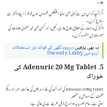
جلد۔
اگر آپ کو ان میں سے کوئی بھی سائیڈ ایفیکٹس محسوس ہوں تو فوراً اپنے ڈاکٹر سے
رجوع کریں۔
ڈاکٹر کی ہدایت کے مطابق علاج جاری رکھیں، اور کسی بھی غیر معمولی علامات کی
صورت میں مشورہ کریں۔
یہ بھی پڑھیں:
دروودِ لَکھی کے فوائد اور استعمالات
اردو میں Durood e Lakhy
5. Adenuric 20 Mg Tablet کی
خوراک
Adenuric 20 Mg Tablet کی خوراک کی مقدار مریض کی حالت، عمر، اور دیگر
صحت کے مسائل پر منحصر
ہوتی ہے۔ عام طور پر یہ دوا درج ذیل طریقہ سے لی جاتی ہے: