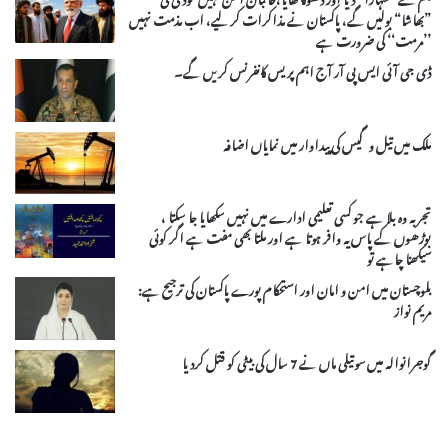
”بھاشا“ بولیں گے، پاکستان نے مذاکرات کر لیے، اب مذمت نہیں
’’مرمت‘‘ کی ضرورت ہے
ڈی جی آئی ایس پی آر آج اہم پریس کانفرنس کریں گے۔
ملک میں تیل و گیس کی پیداوار میں نمایاں اضافہ
تجربہ وہ بلا ہے جو کسی تعلیمی ادارے میں نہیں سکھایا جا سکتا ،
بوڑھوں کے پاس یہ وافر ہوتا ہے اور ملتا بھی مفت ہے اگر کوئی
سیکھنا چاہے تو
بلوچستان میں امن و امان اور استحکام پورے پاکستان کی ترجیح ہے:
مریم نواز
گوجرانوالہ میں سوتیلی ماں نے 7 سال کی بیٹی کو قتل کردیا