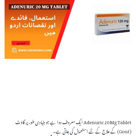
Adenuric 20 Mg Tablet ایک معروف دوا ہے جو بنیادی طور پر گاؤٹ
(Gout) کے علاج کے لئے استعمال کی جاتی ہے۔