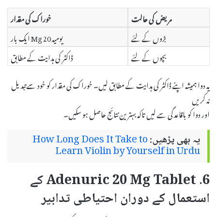
مریض کی حالت
خوراک کی مقدار
بڑوں کے لئے
یومیہ 20 Mg ایک بار
بچوں کے لئے
ڈاکٹر کی ہدایت کے مطابق
یہ دوا ہمیشہ اپنے ڈاکٹر کی ہدایت کے مطابق لیں۔ خوراک کی مقدار کو خود سے تبدیل
نہ کریں
اور دوا کو باقاعدگی سے لیں تاکہ بہترین نتائج حاصل ہو سکیں۔
یہ بھی پڑھیں:
How Long Does It Take to
Learn Violin by Yourself in Urdu
6. Adenuric 20 Mg Tablet کے
استعمال کے دوران احتیاطی تدابیر