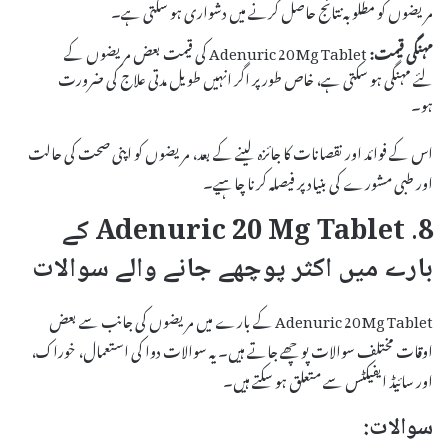
مریضوں کو مطلوبہ نتائج حاصل کرنے میں دشواری ہو سکتی ہے۔
مہنگی قیمت:
Adenuric 20 Mg Tablet کی قیمت بعض مریضوں کے
لئے مہنگی ہو سکتی ہے، خاص طور پر اگر انہیں طویل مدتی علاج کی ضرورت
ہو۔
اس کے فوائد اور نقصانات کا جائزہ لینے کے بعد، مریضوں کو اپنی صحت کی حالت
اور طبی مشورے کی بنیاد پر فیصلہ کرنا چاہیے۔
8. Adenuric 20 Mg Tablet کے
بارے میں اکثر پوچھے جانے والے سوالات
Adenuric 20 Mg Tablet کے بارے میں مریضوں کی جانب سے بعض
اوقات مختلف سوالات پوچھے جاتے ہیں۔ یہ سوالات دوا کی استعمال، خوراک،
اور سائیڈ ایفیکٹس سے متعلق ہو سکتے ہیں۔
سوالات: