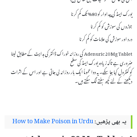
یورک ایسڈ کی پیداوار کو 80% تک کم کرنا
جوڑوں کی سوزش کو کم کرنا
درد اور سوزش کی علامات کو کم کرنا
Adenuric 20 Mg Tablet کی روزانہ خوراک ڈاکٹر کی ہدایت کے مطابق لینا
ضروری ہے تاکہ زیادہ یورک ایسڈ کی سطح
کو کنٹرول کیا جا سکے۔ یہ دوا عموماً ایک بار روزانہ لی جاتی ہے اور اس کے اثرات
دیکھنے کے لئے کچھ ہفتے لگ سکتے ہیں۔
یہ بھی پڑھیں:
How to Make Poison in Urdu