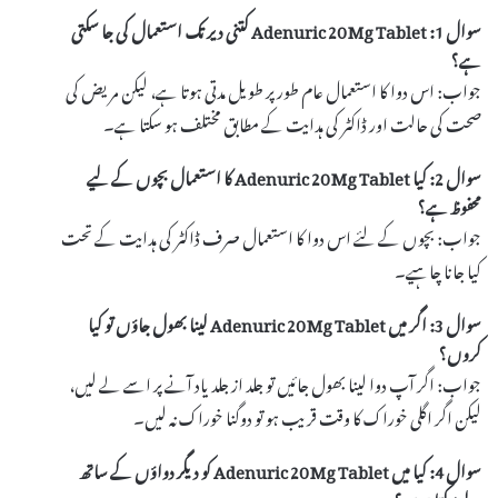
سوال 1: Adenuric 20 Mg Tablet کتنی دیر تک استعمال کی جا سکتی
ہے؟
جواب: اس دوا کا استعمال عام طور پر طویل مدتی ہوتا ہے، لیکن مریض کی
صحت کی حالت اور ڈاکٹر کی ہدایت کے مطابق مختلف ہو سکتا ہے۔
سوال 2: کیا Adenuric 20 Mg Tablet کا استعمال بچوں کے لیے
محفوظ ہے؟
جواب: بچوں کے لئے اس دوا کا استعمال صرف ڈاکٹر کی ہدایت کے تحت
کیا جانا چاہیے۔
سوال 3: اگر میں Adenuric 20 Mg Tablet لینا بھول جاؤں تو کیا
کروں؟
جواب: اگر آپ دوا لینا بھول جائیں تو جلد از جلد یاد آنے پر اسے لے لیں،
لیکن اگر اگلی خوراک کا وقت قریب ہو تو دوگنا خوراک نہ لیں۔
سوال 4: کیا میں Adenuric 20 Mg Tablet کو دیگر دواؤں کے ساتھ
لے سکتا ہوں؟