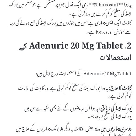
یہ دوا **Febuxostat** نامی ایک فعال جزو پر مشتمل ہے جو جسم میں یورک
ایسڈ کی سطح کو کم کرنے میں مدد کرتی ہے۔
گاؤٹ ایک ایسی بیماری ہے جس میں جوڑوں میں یورک ایسڈ کی جمع ہونے کی وجہ
سے سوزش اور درد ہوتا ہے۔
2. Adenuric 20 Mg Tablet کے
استعمالات
Adenuric 20 Mg Tablet کے استعمالات درج ذیل ہیں:
گاؤٹ کا علاج:
یہ دوا یورک ایسڈ کی سطح کو کم کرتی ہے اور گاؤٹ کی علامات
کو کم کرتی ہے۔
یورک ایسڈ کی زیادتی:
یہ دوا ان مریضوں کے لئے بھی مفید ہے جن میں
یورک ایسڈ کی سطح زیادہ ہو۔
دوسری بیماریوں میں مدد:
بعض اوقات یہ دیگر میٹابولک بیماریوں کے علاج میں
بھی استعمال کی جاتی ہے۔