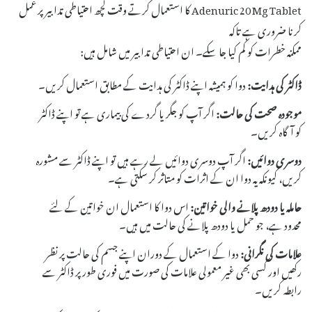
Adenuric 20 Mg Tablet کا استعمال کرتے وقت کچھ احتیاطی تدابیر پر عمل
کرنا ضروری ہے تاکہ
ممکنہ خطرات کو کم کیا جا سکے۔ ان احتیاطی تدابیر میں شامل ہیں:
ڈاکٹر کی ہدایت:
دوا کو ہمیشہ اپنے ڈاکٹر کی ہدایت کے مطابق استعمال کریں۔
موجودہ صحت کی حالت:
اگر آپ کو جگر یا گردے کی بیماری ہے تو اپنے ڈاکٹر
کو آگاہ کریں۔
دوسری دوائیں:
اگر آپ دوسری دوائیں لے رہے ہیں تو اپنے ڈاکٹر سے مشورہ
کریں، کیونکہ یہ دوا ان کے اثرات کو متاثر کر سکتی ہے۔
حاملہ یا دودھ پلانے والی خواتین:
اس دوا کا استعمال ان خواتین کے لئے
محدود ہے، جو حمل یا دودھ پلانے کی حالت میں ہیں۔
علامات کی نگرانی:
دوا کے استعمال کے دوران اپنے جسم کی حالت پر نظر
رکھیں اور کسی بھی غیر معمولی علامات کی صورت میں فوری طور پر ڈاکٹر سے
رابطہ کریں۔