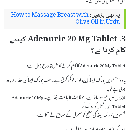
یہ بھی پڑھیں:
How to Massage Breast with
Olive Oil in Urdu
3. Adenuric 20 Mg Tablet کیسے
کام کرتا ہے؟
Adenuric 20 Mg Tablet کا کام کرنے کا طریقہ درج ذیل ہے:
یہ دوا جسم میں یورک ایسڈ کی پیداوار کو کم کرتی ہے۔ جب یورک ایسڈ کی مقدار زیادہ
ہوتی ہے تو یہ
جوڑوں میں جمع ہو جاتا ہے، جو گاؤٹ کا باعث بنتا ہے۔ Adenuric 20 Mg
Tablet اس عمل کو روک کر
جسم میں یورک ایسڈ کی سطح کو معمول کے مطابق لے آتا ہے۔
اس کی خاص خصوصیات میں شامل ہیں: