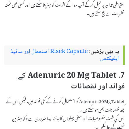
احتیاطی تدابیر پر عمل کرکے آپ دوا کے اثرات کو بہتر بنا سکتے ہیں اور کسی بھی ممکنہ
خطرات سے بچ سکتے ہیں۔
یہ بھی پڑھیں:
Risek Capsule استعمال اور سائیڈ
ایفیکٹس
7. Adenuric 20 Mg Tablet کے
فوائد اور نقصانات
Adenuric 20 Mg Tablet کو استعمال کرنے کے کئی فوائد ہیں، لیکن اس کے
کچھ نقصانات بھی ہو سکتے ہیں۔
اس کی مثبت خصوصیات اور منفی پہلوؤں کا جائزہ لینا ضروری ہے تاکہ بہترین
فیصلے کیے جا سکیں۔