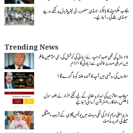
پنجاب حکومت کا بائیکرز سبسڈی منصوبہ، فی لیٹر پیٹرول پر کتنے روپے
سبسڈی ملے گی۔؟ جانیے۔
Trending News
15 سال کی تھی جب ٹرمپ نے زیادتی کی کوشش کی، نئی ایپسٹین فائلز
میں امریکی صدر پر خاتون سے زیادتی کا الزام
ستاروں کی روشنی میں آپ کا آئندہ ہفتہ کیسا گزرے گا ؟
سیلاب متاثرین کی امداد و بحالی کے لیے کتنے افراد نے بطور سول
ڈیفنس رضاکار رجسٹریشن کروائی؟ جانیے
وزیراعلیٰ مریم نواز کی لکی مروت میں پولیس گاڑی کے قریب دہشتگرد
حملے کی شدید مذمت