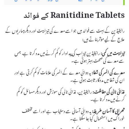
Ranitidine Tablets کے فوائد
رانیٹیڈین کے بہت سے فوائد ہیں جو اسے معدے کی تیزابیت اور دیگر بیماریوں کے
علاج کے لیے مؤثر بناتے ہیں:
تیزابیت میں کمی:
رانیٹیڈین تیزاب کی پیداوار کو کم کرنے میں مدد کرتا ہے، جس
سے معدے کی صحت بہتر ہوتی ہے۔
معدے کی السر کی شفا:
یہ دوائی معدے کے السر کی علامات کو کم کرتی ہے اور
ان کی شفا میں مددگار ثابت ہوتی ہے۔
غذائی نالی کی حفاظت:
رانیٹیڈین، غذائی نالی کی سوزش اور دیگر مسائل کو کم
کرنے میں مدد کرتا ہے۔
تھراپی کا آسان طریقہ:
یہ دوائی آسانی سے دستیاب ہے اور اسے مختلف
خوراک میں استعمال کیا جا سکتا ہے۔