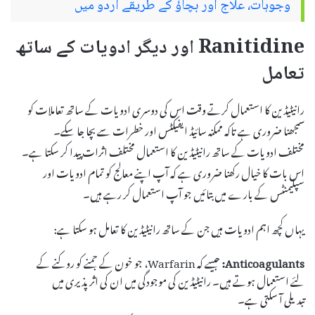
وجوہات، علاج اور بچاؤ کے طریقے اردو میں
Ranitidine اور دیگر ادویات کے ساتھ
تعامل
رانیٹیڈین کا استعمال کرتے وقت اس کی دوسری ادویات کے ساتھ تعاملات کو
سمجھنا ضروری ہے تاکہ ممکنہ سائیڈ ایفیکٹس اور خطرات سے بچا جا سکے۔
مختلف ادویات کے ساتھ رانیٹیڈین کا استعمال مختلف اثرات پیدا کر سکتا ہے۔
اس بات کا خیال رکھنا ضروری ہے کہ آپ اپنے معالج کو تمام ادویات اور
سپلیمنٹس کے بارے میں بتائیں جو آپ استعمال کر رہے ہیں۔
یہاں کچھ اہم ادویات ہیں جن کے ساتھ رانیٹیڈین کا تعامل ہو سکتا ہے:
Anticoagulants:
جیسے کہ Warfarin، جو خون کے جمنے کو روکنے کے
لئے استعمال ہوتے ہیں۔ رانیٹیڈین کی موجودگی میں ان کی اثر پذیری میں
تبدیلی آ سکتی ہے۔