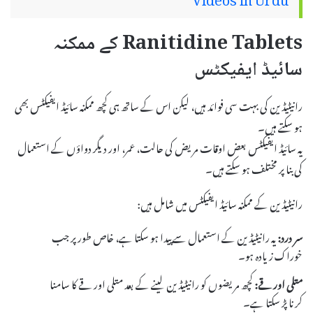
Videos in Urdu
Ranitidine Tablets کے ممکنہ
سائیڈ ایفیکٹس
رانیٹیڈین کی بہت سی فوائد ہیں، لیکن اس کے ساتھ ہی کچھ ممکنہ سائیڈ ایفیکٹس بھی
ہو سکتے ہیں۔
یہ سائیڈ ایفیکٹس بعض اوقات مریض کی حالت، عمر، اور دیگر دواؤں کے استعمال
کی بنا پر مختلف ہو سکتے ہیں۔
رانیٹیڈین کے ممکنہ سائیڈ ایفیکٹس میں شامل ہیں:
سر درد:
یہ رانیٹیڈین کے استعمال سے پیدا ہو سکتا ہے، خاص طور پر جب
خوراک زیادہ ہو۔
متلی اور قے:
کچھ مریضوں کو رانیٹیڈین لینے کے بعد متلی اور قے کا سامنا
کرنا پڑ سکتا ہے۔