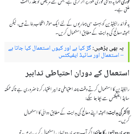
فوری اثر:
یہ دوائی فوری طور پر اثر کرتی ہے، جس سے مریض کو جلد راحت
ملتی ہے۔
یہ فوائد رانیٹیڈین کو بہت سی بیماریوں کے لئے ایک مؤثر انتخاب بناتے ہیں، لیکن
ہمیشہ معالج کی ہدایت کے مطابق استعمال کریں۔
یہ بھی پڑھیں:
گڑ کیا ہے اور کیوں استعمال کیا جاتا ہے
– استعمال اور سائیڈ ایفیکٹس
استعمال کے دوران احتیاطی تدابیر
رانیٹیڈین کا استعمال کرتے وقت چند احتیاطی تدابیر اختیار کرنا ضروری ہے تاکہ ممکنہ
سائیڈ ایفیکٹس سے بچا جا سکے:
ڈاکٹر کی ہدایت:
ہمیشہ اپنے معالج کی ہدایت کے مطابق دوائی کا استعمال
کریں۔
دوسری دوائیوں کا جائزہ:
اگر آپ دوسری دوائیاں استعمال کر رہے ہیں، تو