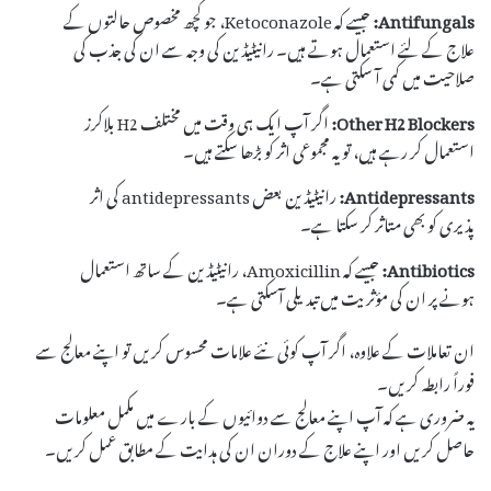
Antifungals:
جیسے کہ Ketoconazole، جو کچھ مخصوص حالتوں کے
علاج کے لئے استعمال ہوتے ہیں۔ رانیٹیڈین کی وجہ سے ان کی جذب کی
صلاحیت میں کمی آ سکتی ہے۔
Other H2 Blockers:
اگر آپ ایک ہی وقت میں مختلف H2 بلاکرز
استعمال کر رہے ہیں، تو یہ مجموعی اثر کو بڑھا سکتے ہیں۔
Antidepressants:
رانیٹیڈین بعض antidepressants کی اثر
پذیری کو بھی متاثر کر سکتا ہے۔
Antibiotics:
جیسے کہ Amoxicillin، رانیٹیڈین کے ساتھ استعمال
ہونے پر ان کی مؤثریت میں تبدیلی آسکتی ہے۔
ان تعاملات کے علاوہ، اگر آپ کوئی نئے علامات محسوس کریں تو اپنے معالج سے
فوراً رابطہ کریں۔
یہ ضروری ہے کہ آپ اپنے معالج سے دوائیوں کے بارے میں مکمل معلومات
حاصل کریں اور اپنے علاج کے دوران ان کی ہدایت کے مطابق عمل کریں۔