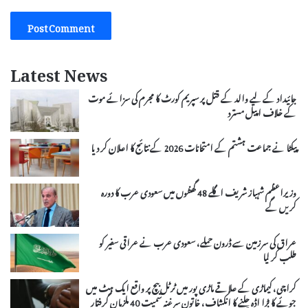
Latest News
جائیداد کے لیے والد کے قتل پر سپریم کورٹ کا مجرم کی سزائے موت
کے خلاف اپیل مسترد
پیکٹا نے جماعت ہشتم کے امتحانات 2026 کے نتائج کا اعلان کر دیا
وزیراعظم شہباز شریف اگلے 48 گھنٹوں میں سعودی عرب کا دورہ
کریں گے
عراق کی سرزمین سے ڈرون حملے، سعودی عرب نے عراقی سفیر کو
طلب کر لیا
کراچی، کیماڑی کے علاقے ماڑی پور میں ٹرٹل بیچ پر واقع ایک ہٹ میں
جوئے کا بڑا اڈہ چلنے کا انکشاف، خاتون سرغنہ سمیت 40 ملزمان گرفتار