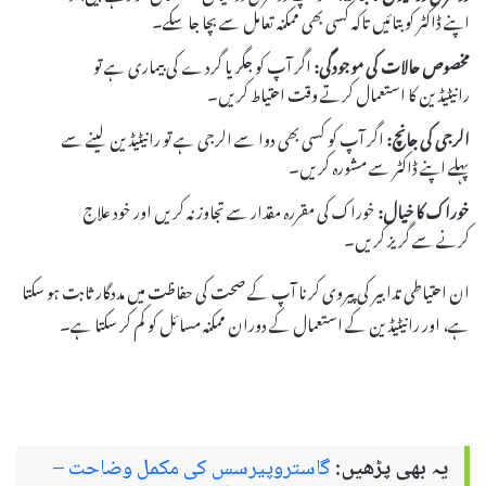
اپنے ڈاکٹر کو بتائیں تاکہ کسی بھی ممکنہ تعامل سے بچا جا سکے۔
مخصوص حالات کی موجودگی:
اگر آپ کو جگر یا گردے کی بیماری ہے تو
رانیٹیڈین کا استعمال کرتے وقت احتیاط کریں۔
الرجی کی جانچ:
اگر آپ کو کسی بھی دوا سے الرجی ہے تو رانیٹیڈین لینے سے
پہلے اپنے ڈاکٹر سے مشورہ کریں۔
خوراک کا خیال:
خوراک کی مقررہ مقدار سے تجاوز نہ کریں اور خود علاج
کرنے سے گریز کریں۔
ان احتیاطی تدابیر کی پیروی کرنا آپ کے صحت کی حفاظت میں مددگار ثابت ہو سکتا
ہے، اور رانیٹیڈین کے استعمال کے دوران ممکنہ مسائل کو کم کر سکتا ہے۔
یہ بھی پڑھیں:
گاستروپیرسس کی مکمل وضاحت –