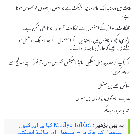
پیٹ میں درد:
یہ ایک عام سائیڈ ایفیکٹ ہے جو بعض مریضوں کو محسوس ہوتا
ہے۔
تھکاوٹ:
دوائی کے استعمال سے تھکاوٹ محسوس ہونا بھی ممکن ہے۔
الرجی:
کچھ مریضوں میں رانیٹیڈین کے استعمال کے بعد الرجک رد عمل ہو
سکتے ہیں، جیسے کہ خارش یا جلدی دانے۔
اگر آپ کو مندرجہ ذیل سنگین سائیڈ ایفیکٹس محسوس ہوں، تو فوراً اپنے معالج سے
رابطہ کریں:
سانس لینے میں مشکل
چہرے، ہونٹوں، یا زبان میں سوجن
شدید سر درد یا چکر
یہ بھی پڑھیں:
Medyo Tablet کیا ہے اور کیوں
استعمال کیا جاتا ہے – استعمال اور سائیڈ ایفیکٹس