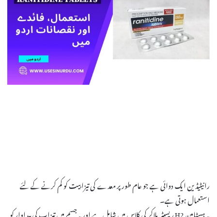
رانیٹیڈین ایک دوائی ہے جو عام طور پر معدے کی تیزابیت کو کم کرنے کے لئے
استعمال ہوتی ہے۔
یہ ہسٹامین H2 ریسپٹر بلاکر کی کلاس میں شامل ہے اور یہ جسم میں تیزاب کی پیداوار کو