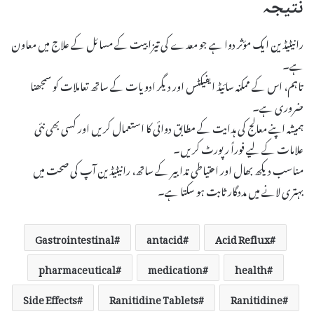
نتیجہ
رانیٹیڈین ایک مؤثر دوا ہے جو معدے کی تیزابیت کے مسائل کے علاج میں معاون
ہے۔
تاہم، اس کے ممکنہ سائیڈ ایفیکٹس اور دیگر ادویات کے ساتھ تعاملات کو سمجھنا
ضروری ہے۔
ہمیشہ اپنے معالج کی ہدایت کے مطابق دوائی کا استعمال کریں اور کسی بھی نئی
علامات کے لیے فوراً رپورٹ کریں۔
مناسب دیکھ بھال اور احتیاطی تدابیر کے ساتھ، رانیٹیڈین آپ کی صحت میں
بہتری لانے میں مددگار ثابت ہو سکتا ہے۔
Gastrointestinal
antacid
Acid Reflux
pharmaceutical
medication
health
Side Effects
Ranitidine Tablets
Ranitidine