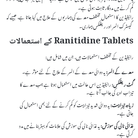
کم کرنے میں مددگار ثابت ہوتی ہے۔
رانیٹیڈین کا استعمال مختلف معدے کی بیماریوں کے علاج میں کیا جاتا ہے، جیسے کہ
گیسٹرک السر اور ریفلکس بیماری۔
Ranitidine Tablets کے استعمالات
رانیٹیڈین کے مختلف استعمالات ہیں، جن میں شامل ہیں:
معدے کے السر:
یہ دوائی معدے کے السر کے علاج کے لئے مؤثر ہے۔
گٹ ریفلکس:
رانیٹیڈین اس حالت میں استعمال ہوتا ہے جب معدے کا
تیزاب اوپر کی جانب آتا ہے۔
زیادہ تیزابیت:
یہ دوائی شدید تیزابیت کو کم کرنے کے لئے بھی استعمال کی
جاتی ہے۔
غذائی نالی کی سوزش:
یہ غذائی نالی کی سوزش کی علامات کو بہتر بنانے میں مدد
کرتی ہے۔