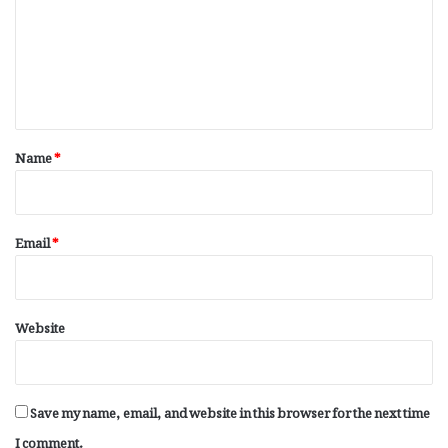
m
e
n
t
*
Name
*
Email
*
Website
Save my name, email, and website in this browser for the next time
I comment.