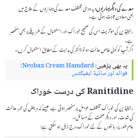
معدے کی دیگر بیماریوں:
یہ دوائی مختلف معدے کی بیماریوں کے علاج میں
بھی معاون ثابت ہوتی ہے۔
رانیٹیڈین کی مؤثریت اس کی صحیح خوراک اور استعمال کے طریقے پر بھی منحصر
ہے۔
اگر آپ کو کوئی خاص حالت ہو تو ڈاکٹر کی ہدایت کے مطابق استعمال کریں۔
یہ بھی پڑھیں:
Neobax Cream Hamdard:
فوائد اور سائیڈ ایفیکٹس
Ranitidine کی درست خوراک
رانیٹیڈین کی خوراک مختلف عوامل پر منحصر ہوتی ہے، جیسے کہ مریض کی عمر، حالت
کی شدت، اور دیگر صحت کے مسائل۔
عام طور پر، بالغوں کے لئے خوراک درج ذیل ہو سکتی ہے: