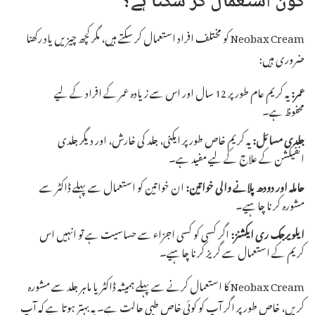
کون استعمال کر سکتا ہے؟
Neobax Cream کو مختلف افراد استعمال کر سکتے ہیں، مگر کچھ چیزیں یاد رکھنا
ضروری ہیں:
عمر:
یہ کریم عام طور پر 12 سال اور اس سے زیادہ عمر کے افراد کے لیے
محفوظ ہے۔
جلدی مسائل:
یہ کریم خاص طور پر ایکنی، جلد کی خارش، اور دیگر جلدی
انفیکشن کے علاج کے لیے مفید ہے۔
حاملہ اور دودھ پلانے والی خواتین:
ان خواتین کو استعمال سے پہلے ڈاکٹر سے
مشورہ کرنا چاہیے۔
ایلویرجک ری ایکشنز:
اگر کسی کو کسی اجزاء سے حساسیت ہے تو انہیں اس
کریم کے استعمال سے گریز کرنا چاہیے۔
Neobax Cream کا استعمال کرنے سے پہلے ہمیشہ ڈاکٹر یا ماہر جلد سے مشورہ
کریں، خاص طور پر اگر آپ کو کوئی خاص طبی حالت ہے۔ یہ بہتر ہوتا ہے کہ آپ