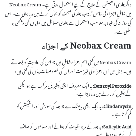
دیگر جلدی انفیکشن کے علاج کے لیے استعمال ہوتی ہے۔ Neobax Cream
میں شامل اجزاء کی خاص ترکیب جلد کی صحت کو بحال کرنے میں مدد دیتی ہے۔ اس
کی روزانہ کی بنیاد پر مناسب استعمال سے جلدی مسائل میں نمایاں کمی دیکھی جا
سکتی ہے۔
Neobax Cream کے اجزاء
Neobax Cream میں کئی اہم اجزاء شامل ہیں جو اس کی افادیت کو بڑھاتے
ہیں۔ ذیل میں ان اجزاء کی فہرست اور ان کی خصوصیات بیان کی گئی ہیں:
Benzoyl Peroxide:
یہ ایک معروف اینٹی بیکٹیریل مرکب ہے جو ایکنی
کے بیکٹیریا کو مارنے میں مدد دیتا ہے۔
Clindamycin:
یہ ایک اینٹی بایوٹک ہے جو جلد کی سوزش اور انفیکشن کو
کم کرتا ہے۔
Salicylic Acid:
یہ جلد کے مردہ خلیات کو ہٹانے اور مساموں کو صاف
کرنے میں مدد دیتا ہے۔