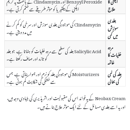
ایکنی کا
Benzoyl Peroxide اور Clindamycin کے باعث یہ کریم
علاج
ایکنی کے بیکٹیریا کو مؤثر طریقے سے ختم کرتی ہے۔
جلدی
Clindamycin کی موجودگی جلدی سوزش اور سرخی کو کم کرنے
سوزش
میں مدد دیتی ہے۔
میں کمی
مردہ
Salicylic Acid جلد کی سطح سے مردہ خلیات کو ہٹاتا ہے، جو جلد
خلیات کا
کو تازہ اور صاف رکھتا ہے۔
خاتمہ
جلد کی نمی
Moisturizers کی موجودگی جلد کو نرم اور ہموار بناتی ہے، جس
کی بحالی
سے خشکی کی شکایت کم ہوتی ہے۔
Neobax Cream کے یہ فوائد اس کی مقبولیت اور اثر پذیری کی بنیادی وجہ ہیں،
اور یہ اسے جلدی مسائل کے لئے ایک مؤثر علاج بناتے ہیں۔