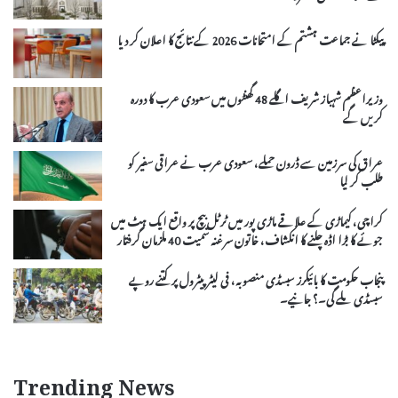
پیکٹا نے جماعت ہشتم کے امتحانات 2026 کے نتائج کا اعلان کر دیا
وزیراعظم شہباز شریف اگلے 48 گھنٹوں میں سعودی عرب کا دورہ
کریں گے
عراق کی سرزمین سے ڈرون حملے، سعودی عرب نے عراقی سفیر کو
طلب کر لیا
کراچی، کیماڑی کے علاقے ماڑی پور میں ٹرٹل بیچ پر واقع ایک ہٹ میں
جوئے کا بڑا اڈہ چلنے کا انکشاف، خاتون سرغنہ سمیت 40 ملزمان گرفتار
پنجاب حکومت کا بائیکرز سبسڈی منصوبہ، فی لیٹر پیٹرول پر کتنے روپے
سبسڈی ملے گی۔؟ جانیے۔
Trending News