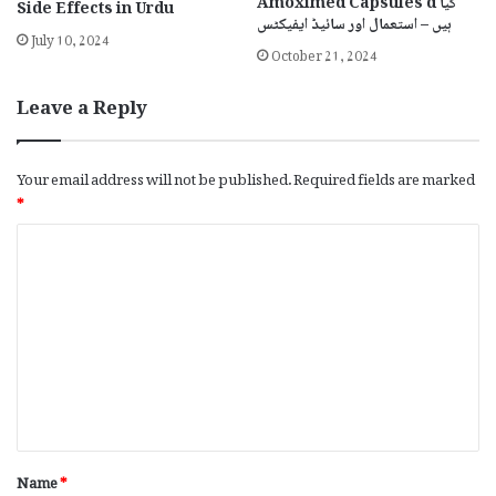
Amoximed Capsules d کیا
Side Effects in Urdu
ہیں – استعمال اور سائیڈ ایفیکٹس
July 10, 2024
October 21, 2024
Leave a Reply
Your email address will not be published.
Required fields are marked
*
C
o
m
m
e
n
t
*
Name
*