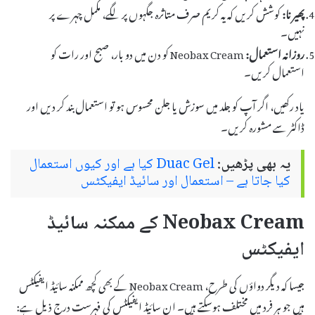
پھیرنا:
کوشش کریں کہ یہ کریم صرف متاثرہ جگہوں پر لگے، مکمل چہرے پر
نہیں۔
روزانہ استعمال:
Neobax Cream کو دن میں دو بار، صبح اور رات کو
استعمال کریں۔
یاد رکھیں، اگر آپ کو جلد میں سوزش یا جلن محسوس ہو تو استعمال بند کر دیں اور
ڈاکٹر سے مشورہ کریں۔
یہ بھی پڑھیں:
Duac Gel کیا ہے اور کیوں استعمال
کیا جاتا ہے – استعمال اور سائیڈ ایفیکٹس
Neobax Cream کے ممکنہ سائیڈ
ایفیکٹس
جیسا کہ دیگر دواؤں کی طرح، Neobax Cream کے بھی کچھ ممکنہ سائیڈ ایفیکٹس
ہیں جو ہر فرد میں مختلف ہوسکتے ہیں۔ ان سائیڈ ایفیکٹس کی فہرست درج ذیل ہے: