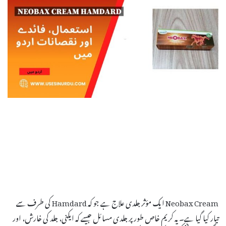
Neobax Cream ایک مؤثر جلدی علاج ہے جو کہ Hamdard کی طرف سے
تیار کیا گیا ہے۔ یہ کریم خاص طور پر جلدی مسائل جیسے کہ ایکنی، جلد کی خارش، اور