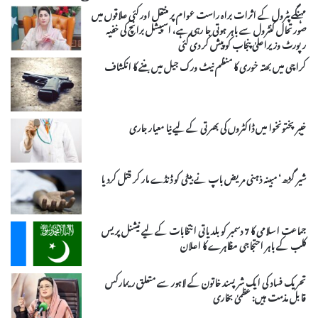
مہنگے پٹرول کے اثرات براہ راست عوام پر منتقل اور کئی علاقوں میں
صورتحال کنٹرول سے باہر ہوتی جا رہی ہے، اسپیشل برانچ کی خفیہ
رپورٹ وزیراعلیٰ پنجاب کو پیش کر دی گئی
کراچی میں بھتہ خوری کا منظم نیٹ ورک جیل میں بننے کا انکشاف
خیبرپختونخوا میں ڈاکٹروں کی بھرتی کے لیے نیا معیار جاری
شیر گڑھ‘ مبینہ ذہنی مریض باپ نے بیٹی کو ڈنڈے مار کر قتل کردیا
جماعت اسلامی کا 7 دسمبر کو بلدیاتی انتخابات کے لیے نیشنل پریس
کلب کے باہر احتجاجی مظاہرے کا اعلان
تحریک فساد کی ایک شرپسند خاتون کے لاہور سے متعلق ریمارکس
قابل مذمت ہیں: عظمیٰ بخاری