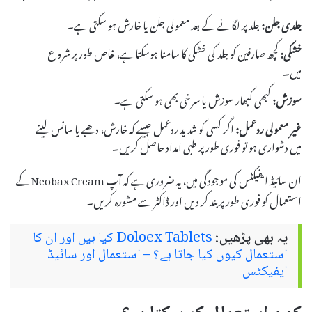
جلدی جلن:
جلد پر لگانے کے بعد معمولی جلن یا خارش ہو سکتی ہے۔
خشکی:
کچھ صارفین کو جلد کی خشکی کا سامنا ہوسکتا ہے، خاص طور پر شروع
میں۔
سوزش:
کبھی کبھار سوزش یا سرخی بھی ہو سکتی ہے۔
غیر معمولی ردعمل:
اگر کسی کو شدید ردعمل جیسے کہ خارش، دھبے یا سانس لینے
میں دشواری ہو تو فوری طور پر طبی امداد حاصل کریں۔
ان سائیڈ ایفیکٹس کی موجودگی میں، یہ ضروری ہے کہ آپ Neobax Cream کے
استعمال کو فوری طور پر بند کر دیں اور ڈاکٹر سے مشورہ کریں۔
یہ بھی پڑھیں:
Doloex Tablets کیا ہیں اور ان کا
استعمال کیوں کیا جاتا ہے؟ – استعمال اور سائیڈ
ایفیکٹس