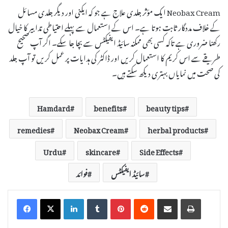
Neobax Cream ایک مؤثر جلدی علاج ہے جو کہ ایکنی اور دیگر جلدی مسائل
کے خلاف مددگار ثابت ہوتا ہے۔ اس کے استعمال سے پہلے احتیاطی تدابیر کا خیال
رکھنا ضروری ہے تاکہ کسی بھی ممکنہ سائیڈ ایفیکٹس سے بچا جا سکے۔ اگر آپ صحیح
طریقے سے اس کریم کا استعمال کریں اور ڈاکٹر کی ہدایات پر عمل کریں تو آپ جلد
کی صحت میں نمایاں بہتری دیکھ سکتے ہیں۔
Hamdard
benefits
beauty tips
remedies
Neobax Cream
herbal products
Urdu
skincare
Side Effects
سائیڈ ایفیکٹس
فوائد
LinkedIn
Tumblr
Pinterest
Reddit
Share via Email
Print