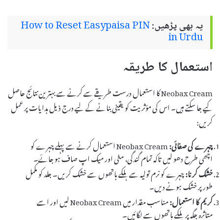
یہ بھی پڑھیں:
How to Reset Easypaisa PIN
in Urdu
استعمال کا طریقہ
Neobax Cream کا استعمال درست طریقے سے کرنے سے بہترین نتائج حاصل
کیے جا سکتے ہیں۔ اس کی مؤثریت کو یقینی بنانے کے لیے درج ذیل ہدایات پر عمل
کریں:
چہرے کی صفائی:
Neobax Cream استعمال کرنے سے پہلے چہرے کو
اچھی طرح دھو لیں تاکہ تمام گندگی، مٹی اور میک اپ صاف ہو جائے۔
خشک کرنا:
چہرے کو نرم تولیہ سے ہلکے ہاتھوں سے خشک کریں۔ جلد کو مکمل
طور پر خشک ہونے دیں۔
کریم کا استعمال:
مناسب مقدار میں Neobax Cream لیں اور اسے
متاثرہ جگہ پر ہلکے ہاتھوں سے لگائیں۔