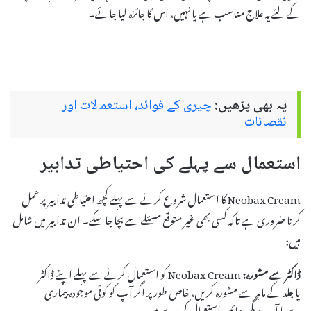
کے لئے یہ علاج مناسب ہے یا نہیں، اس کا جائزہ لیا جائے۔
یہ بھی پڑھیں:
چیری کے فوائد، استعمالات اور
نقصانات
استعمال سے پہلے کی احتیاطی تدابیر
Neobax Cream کا استعمال شروع کرنے سے پہلے کچھ احتیاطی تدابیر پر عمل
کرنا ضروری ہے تاکہ کسی بھی غیر متوقع مسئلے سے بچا جا سکے۔ ان تدابیر میں شامل
ہیں:
ڈاکٹر سے مشورہ:
Neobax Cream کو استعمال کرنے سے پہلے اپنے ڈاکٹر
یا جلد کے ماہر سے مشورہ کریں، خاص طور پر اگر آپ کو کوئی موجودہ بیماری
ہے یا آپ دیگر دوائیں استعمال کر رہے ہیں۔