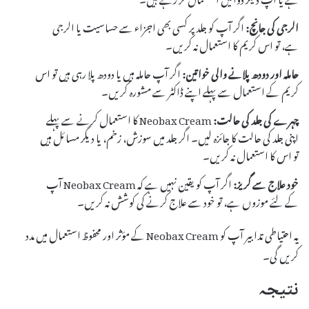
الرجی کی جانچ:
اگر آپ کو جلد پر کسی بھی اجزاء سے حساسیت یا الرجی
ہے، تو اس کریم کا استعمال نہ کریں۔
حاملہ اور دودھ پلانے والی خواتین:
اگر آپ حاملہ ہیں یا دودھ پلا رہی ہیں تو اس
کریم کے استعمال سے پہلے اپنے ڈاکٹر سے مشورہ کریں۔
چہرے کی جلد کی حالت:
Neobax Cream کا استعمال کرنے سے پہلے
اپنی جلد کی حالت کا جائزہ لیں۔ اگر جلد میں سوزش، زخم، یا دیگر مسائل ہیں
تو اس کا استعمال نہ کریں۔
خود علاج سے گریز:
اگر آپ کو یقین نہیں ہے کہ Neobax Cream آپ
کے لئے موزوں ہے، تو خود سے علاج کرنے کی کوشش نہ کریں۔
یہ احتیاطی تدابیر آپ کو Neobax Cream کے مؤثر اور محفوظ استعمال میں مدد
کریں گی۔
نتیجہ