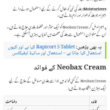
Moisturizers:
جلد کی نمی کو بحال کرنے کے لیے استعمال ہونے والے
اجزاء جو جلد کو ہموار اور نرم بناتے ہیں۔
یہ اجزاء مل کر Neobax Cream کو ایک مؤثر اور محفوظ جلدی علاج بناتے ہیں۔
ان کے متوازن استعمال سے جلد کی صحت میں نمایاں بہتری آ سکتی ہے۔
یہ بھی پڑھیں:
Rapicort 5 Tablet کیا ہے اور کیوں
استعمال کیا جاتا ہے – استعمال اور سائیڈ ایفیکٹس
Neobax Cream کے فوائد
Neobax Cream کے کئی فوائد ہیں جو اسے جلدی مسائل کے علاج کے لیے
ایک بہترین انتخاب بناتے ہیں:
فائدہ
وضاحت