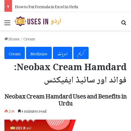
How to Put Formula in Excel in Urdu
Menu
Se
Home
/
Cream
کریم
ادویات
Medinine
Cream
Neobax Cream Hamdard:
فوائد اور سائیڈ ایفیکٹس
Neobax Cream Hamdard Uses and Benefits in
Urdu
204
4 minutes read