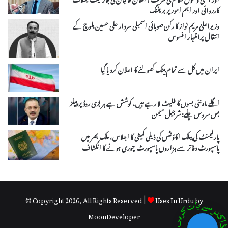
کارروائی اور اہم امور پر بریفنگ
وزیراعلیٰ مریم نواز کا رکن صوبائی اسمبلی سردار علی حسین بلوچ کے
انتقال پراظہار افسوس
ایران میں کل سے تمام بینک کھولنے کا اعلان کردیا گیا
اگلے ماہ نئی بسوں کا فلیٹ لا رہے ہیں، کوشش ہے ہر بڑی روڈ پر پیپلز
بس سروس چلے: شرجیل میمن
پارلیمنٹ کی پبلک اکاؤنٹس کی ذیلی کمیٹی کا اجلاس، ملک بھر میں
پاسپورٹ دفاتر سے ہزاروں پاسپورٹ چوری ہونے کا انکشاف
© Copyright 2026, All Rights Reserved |
Uses In Urdu by
MoonDeveloper