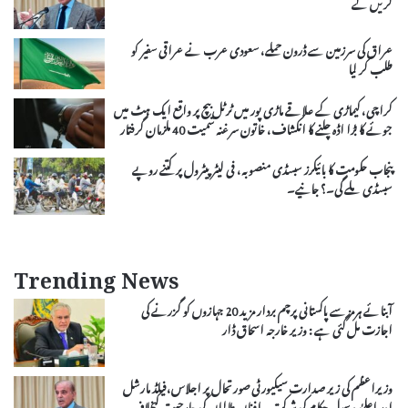
کریں گے
عراق کی سرزمین سے ڈرون حملے، سعودی عرب نے عراقی سفیر کو
طلب کر لیا
کراچی، کیماڑی کے علاقے ماڑی پور میں ٹرٹل بیچ پر واقع ایک ہٹ میں
جوئے کا بڑا اڈہ چلنے کا انکشاف، خاتون سرغنہ سمیت 40 ملزمان گرفتار
پنجاب حکومت کا بائیکرز سبسڈی منصوبہ، فی لیٹر پیٹرول پر کتنے روپے
سبسڈی ملے گی۔؟ جانیے۔
Trending News
آبنائے ہرمز سے پاکستانی پرچم بردار مزید 20 جہازوں کو گزرنے کی
اجازت مل گئی ہے : وزیر خارجہ اسحاق ڈار
وزیراعظم کی زیر صدارت سیکیورٹی صورتحال پر اجلاس،فیلڈ مارشل
اور اعلیٰ و سول حکام کی شرکت ، افغان طالبان کی جارحیت کیخلاف