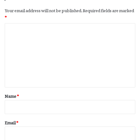
Your email address will not be published.
Required fields are marked
*
C
o
m
m
e
n
t
*
Name
*
Email
*