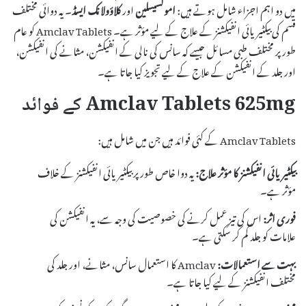
میں دو اہم اجزاء شامل ہوتے ہیں:
اموکسیسلین
اور
کلاؤولانک ایسڈ
۔ یہ دوائی مختلف
قسم کی بیکٹیریائی انفیکشنز کے علاج کے لیے مؤثر ہے۔ Amclav Tablets کو عام
طور پر مختلف طبی مسائل جیسے کہ سانس کی نالی کے انفیکشن، مثانے کی انفیکشن،
اور جلد کے انفیکشن کے علاج کے لیے تجویز کیا جاتا ہے۔
Amclav Tablets 625mg کے فوائد
Amclav Tablets کے کئی فوائد ہیں جن میں شامل ہیں:
بیکٹیریائی انفیکشنز کا مؤثر علاج:
یہ دوا خاص طور پر بیکٹیریائی انفیکشنز کے خلاف
مؤثر ہے۔
فوری اثر:
اس کی تیز عمل کرنے کی خصوصیت کی وجہ سے، یہ انفیکشن کی
علامات کو جلد کم کر سکتی ہے۔
بہت سے استعمالات:
Amclav کا استعمال سانس، مثانے، اور جلد کی
مختلف انفیکشنز کے لیے کیا جاتا ہے۔