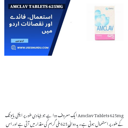
Amclav Tablets 625mg ایک معروف دوا ہے جو بنیادی طور پر اینٹی بایوٹک
کے طور پر استعمال ہوتی ہے۔ یہ دوائی 625 ملی گرام کی مقدار میں آتی ہے اور اس