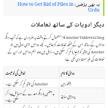
یہ بھی پڑھیں:
How to Get Rid of Piles in
Urdu
دیگر ادویات کے ساتھ تعاملات
Amclav Tablets 625mg کا استعمال کرتے وقت یہ ضروری ہے کہ آپ دیگر
دواؤں کے ساتھ اس کے ممکنہ تعاملات کو جانیں۔ کچھ دوائیں ایسی ہوتی ہیں جو
Amclav کی تاثیر کو بڑھا یا کم کر سکتی ہیں۔ ذیل میں چند اہم دوائیں اور ان کے
تعاملات کی فہرست دی گئی ہے:
دوائی کا نام
تعامل کی نوعیت
میٹفورمین
Amclav کی تاثیر کم کر سکتی ہے۔
بدہضمی یا دیگر معدے کے مسائل پیدا کر
پروبینی سائیڈ
سکتی ہے۔