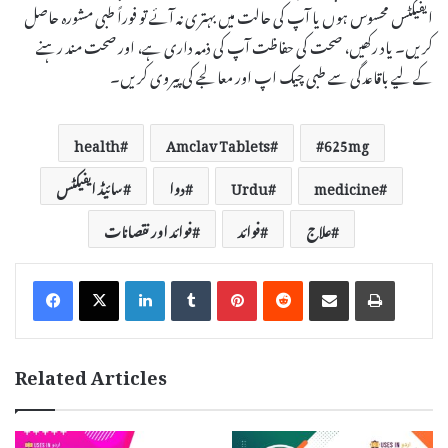
ایفیکٹس محسوس ہوں یا آپ کی حالت میں بہتری نہ آئے تو فوراً طبی مشورہ حاصل
کریں۔ یاد رکھیں، صحت کی حفاظت آپ کی ذمہ داری ہے، اور صحت مند رہنے
کے لیے باقاعدگی سے طبی چیک اپ اور معالجے کی پیروی کریں۔
health
Amclav Tablets
625mg
medicine
Urdu
دوا
سائیڈ ایفیکٹس
علاج
فوائد
فوائد اور نقصانات
LinkedIn
Tumblr
Pinterest
Reddit
Share via Email
Print
Related Articles