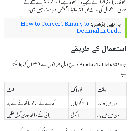
محفوظ:
زیادہ تر افراد کے لیے یہ دوا محفوظ ہے، اور اگر ڈاکٹر کے نسخے کے
مطابق استعمال کی جائے تو یہ اکثر سائیڈ ایفیکٹس کا باعث نہیں بنتی۔
یہ بھی پڑھیں:
How to Convert Binary to
Decimal in Urdu
استعمال کے طریقے
Amclav Tablets 625mg کو درج ذیل طریقوں سے استعمال کیا جا سکتا
ہے:
وقت
خوراک
نوٹ
دن میں دو بار
1-2 گولیاں
کھانے کے ساتھ یا کھانے کے بعد
دن میں تین بار
1 گولی
پانی کے ساتھ پوری گولی نگلیں
یہ دوا عام طور پر 7 سے 14 دن تک دی جاتی ہے، تاہم، ڈاکٹر کی ہدایت کے مطابق