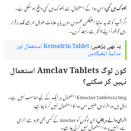
بھوک میں کمی:
اس دوا کے استعمال سے بھوک میں کمی واقع ہو سکتی ہے۔
اگر آپ کو شدید سائیڈ ایفیکٹس محسوس ہوں یا یہ علامات طویل عرصے تک برقرار
رہیں تو فوراً اپنے ڈاکٹر سے رابطہ کریں۔
یہ بھی پڑھیں:
Kemadrin Tablet استعمال اور
سائیڈ ایفیکٹس
کون لوگ Amclav Tablets استعمال
نہیں کر سکتے؟
Amclav Tablets 625mg کا استعمال ہر ایک کے لیے مناسب نہیں ہے۔
ذیل میں وہ افراد ہیں جنہیں اس دوا کا استعمال نہیں کرنا چاہیے:
الرجی والے مریض:
جن لوگوں کو Amclav کے کسی بھی جزو سے الرجی
ہے، انہیں یہ دوا استعمال نہیں کرنی چاہیے۔