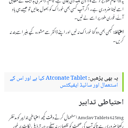
اسے لینا ضروری ہے۔ اگر آپ کسی بھی خوراک کو بھول جائیں تو جیسے ہی یاد
آئے، فوری طور پر اسے لے لیں۔
احتیاط:
کبھی بھی دوگنا خوراک نہ لیں اور اپنے ڈاکٹر سے مشورہ کیے بغیر اسے بند نہ
کریں۔
یہ بھی پڑھیں:
Atconate Tablet کیا ہے اور اس کے
استعمال اور سائیڈ ایفیکٹس
احتیاطی تدابیر
Amclav Tablets 625mg استعمال کرتے وقت کچھ احتیاطی تدابیر کو مدنظر
رکھنا ضروری ہے تاکہ آپ کی صحت کو نقصان نہ پہنچے۔ درج ذیل نکات پر غور