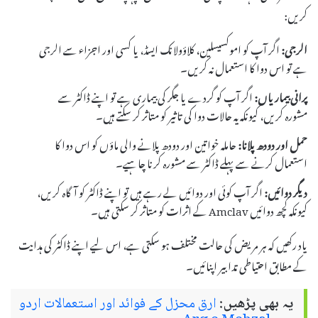
کریں:
الرجی:
اگر آپ کو اموکسیسلین، کلاؤولانک ایسڈ، یا کسی اور اجزاء سے الرجی
ہے تو اس دوا کا استعمال نہ کریں۔
پرانی بیماریاں:
اگر آپ کو گردے یا جگر کی بیماری ہے تو اپنے ڈاکٹر سے
مشورہ کریں، کیونکہ یہ حالات دوا کی تاثیر کو متاثر کر سکتے ہیں۔
حمل اور دودھ پلانا:
حاملہ خواتین اور دودھ پلانے والی ماؤں کو اس دوا کا
استعمال کرنے سے پہلے ڈاکٹر سے مشورہ کرنا چاہیے۔
دیگر دوائیں:
اگر آپ کوئی اور دوائیں لے رہے ہیں تو اپنے ڈاکٹر کو آگاہ کریں،
کیونکہ کچھ دوائیں Amclav کے اثرات کو متاثر کر سکتی ہیں۔
یاد رکھیں کہ ہر مریض کی حالت مختلف ہو سکتی ہے، اس لیے اپنے ڈاکٹر کی ہدایت
کے مطابق احتیاطی تدابیر اپنائیں۔
یہ بھی پڑھیں:
ارق محزل کے فوائد اور استعمالات اردو