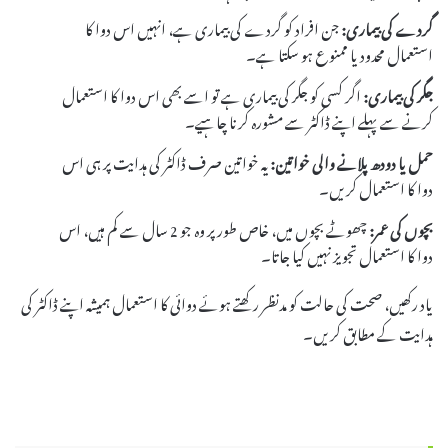
گردے کی بیماری:
جن افراد کو گردے کی بیماری ہے، انہیں اس دوا کا
استعمال محدود یا ممنوع ہو سکتا ہے۔
جگر کی بیماری:
اگر کسی کو جگر کی بیماری ہے تو اسے بھی اس دوا کا استعمال
کرنے سے پہلے اپنے ڈاکٹر سے مشورہ کرنا چاہیے۔
حمل یا دودھ پلانے والی خواتین:
یہ خواتین صرف ڈاکٹر کی ہدایت پر ہی اس
دوا کا استعمال کریں۔
بچوں کی عمر:
چھوٹے بچوں میں، خاص طور پر وہ جو 2 سال سے کم ہیں، اس
دوا کا استعمال تجویز نہیں کیا جاتا۔
یاد رکھیں، صحت کی حالت کو مدنظر رکھتے ہوئے دوائی کا استعمال ہمیشہ اپنے ڈاکٹر کی
ہدایت کے مطابق کریں۔