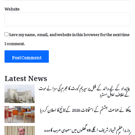
Website
Save my name, email, and website in this browser for the next time
I comment.
Latest News
جائیداد کے لیے والد کے قتل پر سپریم کورٹ کا مجرم کی سزائے موت
کے خلاف اپیل مسترد
پیکٹا نے جماعت ہشتم کے امتحانات 2026 کے نتائج کا اعلان کر دیا
وزیراعظم شہباز شریف اگلے 48 گھنٹوں میں سعودی عرب کا دورہ