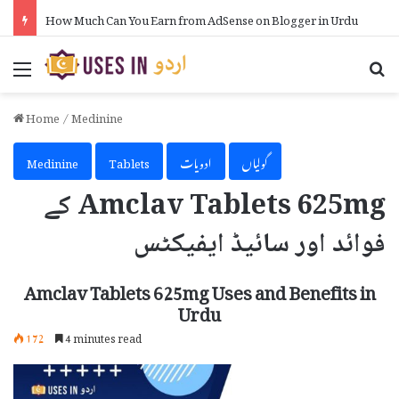
How Much Can You Earn from AdSense on Blogger in Urdu
Menu
Se
Home
/
Medinine
گولیاں
ادویات
Tablets
Medinine
Amclav Tablets 625mg کے
فوائد اور سائیڈ ایفیکٹس
Amclav Tablets 625mg Uses and Benefits in
Urdu
172
4 minutes read