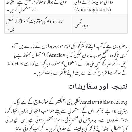
دوا کی خون پتلا کرنے والی
خون کے بہاؤ کو متاثر کر سکتی ہے، احتیاط
(Anticoagulants)
سے استعمال کریں۔
Amclav کی مؤثریت کو متاثر کر سکتی
دیورٹکس
ہیں۔
یہ ضروری ہے کہ آپ اپنے ڈاکٹر کو اپنی تمام موجودہ دواؤں کے بارے میں آگاہ
کریں تاکہ وہ صحیح طور پر یہ جان سکیں کہ آیا Amclav کا استعمال محفوظ ہے یا
نہیں۔ اگر آپ کو کسی نئی دوا کے استعمال کا مشورہ دیا گیا ہے تو اسے Amclav
کے ساتھ لینا شروع کرنے سے پہلے اپنے ڈاکٹر سے بات کریں۔
نتیجہ اور سفارشات
Amclav Tablets 625mg بیکٹیریائی انفیکشنز کے مؤثر علاج کے لیے ایک
بہترین دوا ہے، تاہم، اس کے استعمال سے پہلے مناسب احتیاطی تدابیر اختیار کرنا
بہت ضروری ہے۔ ہر مریض کی صحت کی حالت مختلف ہوتی ہے، اس لیے دوائی
کا استعمال ہمیشہ اپنے ڈاکٹر کی ہدایت کے مطابق کریں۔ اگر آپ کو کوئی سائیڈ