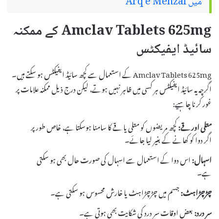
میں Arq e Mehzal
Amclav Tablets 625mg کے ممکنہ
سائیڈ ایفیکٹس
Amclav Tablets 625mg کے استعمال سے کچھ سائیڈ ایفیکٹس ہو سکتے ہیں۔
اگرچہ یہ سائیڈ ایفیکٹس ہر کسی میں ظاہر نہیں ہوتے، لیکن درج ذیل ممکنہ علامات پر
غور کرنا چاہیے:
متلی اور قے:
کچھ مریضوں کو متلی یا قے کا سامنا ہوسکتا ہے، خاص طور پر
اگر دوا کو کھانے کے بغیر لیا جائے۔
اسہال:
اس دوا کے استعمال سے اسہال کی صورت حال بھی ہو سکتی
ہے۔
چڑچڑاہٹ:
جسم میں چڑچڑاہٹ یا خارش محسوس ہو سکتی ہے۔
سر درد:
بعض اوقات سر درد کی شکایت بھی ہوتی ہے۔