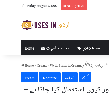
Thursday, August 6 2026
How Much Can
Breaking News
بیماری
ادویات
Home
medicine
Disease
تا ہے – استعمال اور سائیڈ ایفیکٹس
/
Cream
/
Home
کریم
ادویات
Medinine
Cream
Wella St کیا ہے اور کیوں استعمال کیا جاتا ہے –