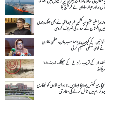
مال برادر جہاز سامان لے کر پہنچ گیا
وزیر اعلیٰ مقبوضہ کشمیر عمر عبداللہ نے بھی جنگ بندی
میں پاکستان کے کردار کی تعریف کر دی
خواتین کے کپڑوں پر نامناسب بیان، عظمیٰ بخاری
نے اپنی غلطی تسلیم کر لی
خضدار کے قریب زلزلے کے جھٹکے، شدت 3.8
ریکارڈ
نجکاری کمیشن بورڈ کا اجلاس، 3 ہوائی اڈوں کو نجکاری
پروگرام میں شامل کرنے کی سفارش