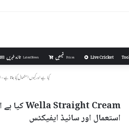
 You Earn from AdSense on Blogger in Urdu
Too
Live Cricket
قیمتیں
تازہ خبریں
Latest News
Prices
Wella Straight Cream کیا ہے اور کیوں استعمال کیا جا
raight Cream
استعمال اور سائیڈ ایفیکٹس