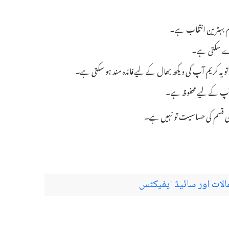
م بہترین انتخاب ہے۔
 دے سکتی ہے۔
تو یہ کریم آپ کی دیکھ بھال کے لیے فائدہ مند ہو سکتی ہے۔
 آپ کے لیے محفوظ ہے۔
 کسی قسم کی حساسیت تو نہیں ہے۔