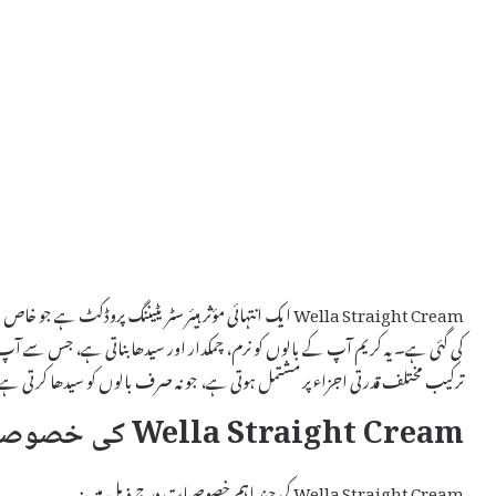
Wella Straight Cream ایک انتہائی مؤثر ہیئر سٹریٹیننگ پروڈکٹ
کی گئی ہے۔ یہ کریم آپ کے بالوں کو نرم، چمکدار اور سیدھا بناتی ہے، جس س
ترکیب مختلف قدرتی اجزاء پر مشتمل ہوتی ہے، جو نہ صرف بالوں کو سیدھا کرتی ہے 
Wella Straight Cream کی خصوصیات
Wella Straight Cream کی چند اہم خصوصیات درج ذیل ہیں: