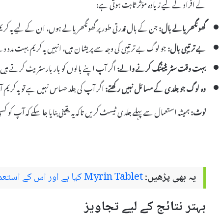
کے افراد کے لیے زیادہ مؤثر ثابت ہوتی ہے:
گھونگھریالے بال:
جن کے بال قدرتی طور پر گھونگھریالے ہوں، ان کے لیے یہ کری
بے ترتیبی بال:
جو لوگ بے ترتیبی کی وجہ سے پریشان ہیں، انہیں یہ کریم بہت مدد
بہت وقت سٹریٹیننگ کرنے والے:
اگر آپ اپنے بالوں کو بار بار سٹریٹ کرتے ہیں 
وہ لوگ جو جلدی کے مسائل نہیں رکھتے:
اگر آپ کی جلد حساس نہیں ہے تو یہ کریم
نوٹ:
ہمیشہ استعمال سے پہلے جلدی ٹیسٹ کریں تاکہ یہ یقینی بنایا جا سکے کہ آپ کو
یہ بھی پڑھیں:
Myrin Tablet کیا ہے اور اس کے استعمالات اور سائیڈ ایفیکٹس
بہتر نتائج کے لیے تجاویز