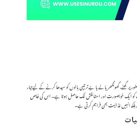
 ہے جو خاص طور پر گھنے، گھونگھریالے یا بے ترتیبی بالوں کو سیدھا کرنے کے لیے تیار
ے آپ کو ایک خوبصورت اور اسٹائلش لک حاصل ہوتا ہے۔ اس کی خاص
بلکہ انہیں غذائیت بھی فراہم کرتی ہے۔