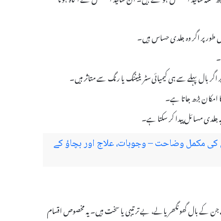
 طور پر اگر وہ جلدی حساس ہیں۔
۔
اگر بال پہلے سے ہی کیمیائی سٹریٹیننگ یا رنگ سے متاثر ہیں۔
 کا امکان بڑھ جاتا ہے۔
ہ جلدی مسائل پیدا کر سکتا ہے۔
کی مکمل وضاحت – وجوہات، علاج اور بچاؤ کے
لیے مفید ہے جن کے بال گھونگھریالے، بے ترتیبی یا سخت ہیں۔ یہ مخصوص اقسام