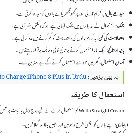
سیدھے بال:
یہ کریم قدرتی طور پر گھونگھریالے بالوں کو سیدھا کرتی ہے۔
چمک:
استعمال کے بعد بالوں میں چمک آجاتی ہے، جو کہ دلکش نظر آتی ہے۔
دھندلاہٹ کی کمی:
یہ کریم بالوں کی دھندلاہٹ کو کم کرنے میں مدد کرتی ہے۔
پائیدار نتائج:
ایک بار استعمال کرنے پر نتائج کافی دیر تک برقرار رہتے ہیں۔
آسان استعمال:
گھر میں خود سے استعمال کرنے کے لیے بہترین ہے۔
یہ بھی پڑھیں:
 Charge iPhone 8 Plus in Urdu
استعمال کا طریقہ
Wella Straight Cream کو استعمال کرنے کے لیے درج ذیل ہدایات پر عمل کریں:
تیاری:
اپنے بالوں کو اچھی طرح دھوئیں اور انہیں ہلکا سا گیلا کریں۔
کریم لگائیں:
Wella Straight Cream کی مناسب مقدار لیں اور اسے اپنے ہاتھوں سے بالوں کی جڑوں سے لے کر نوک تک لگائیں۔