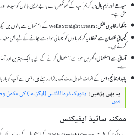
سیدھے اور نرم بال:
یہ کریم آپ کے گھونگھریالے یا بے ترتیبی بالوں کو سیدھا ا
ملتی ہے۔
چمکدار ظاہری شکل:
Wella Straight Cream کے استعمال سے بالوں میں ایک نمایاں چمک آتی ہے، جو کہ ان کی خوبصورتی کو بڑھاتی ہے۔
کیمیائی نقصان سے تحفظ:
یہ کریم بالوں کو کیمیائی مواد سے بچانے کے لیے بھی مفید 
کرتے ہیں۔
آسانی سے استعمال:
گھر میں خود سے استعمال کرنے کے لیے یہ ایک بہترین اور آسان 
ہے۔
پائیدار نتائج:
اس کے اثرات طویل مدت تک برقرار رہتے ہیں، جس سے آپ کو بار بار 
یہ بھی پڑھیں:
ایٹوپک ڈرماٹائٹس (ایگزیما) کی مکمل وض
میں
ممکنہ سائیڈ ایفیکٹس
ہر پروڈکٹ کی طرح، Wella Straight Cream کے ا