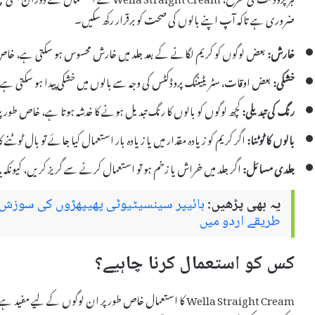
ضروری ہے تاکہ آپ اپنے بالوں کی صحت کو برقرار رکھ سکیں۔
خارش:
بعض لوگوں کو کریم لگانے کے بعد جلد میں خارش محسوس ہو سکتی ہے، خاص
خشکی:
بعض اوقات، سٹریٹیننگ پروڈکٹس کی وجہ سے بالوں میں خشکی پیدا ہو سکتی ہے
رنگ کی تبدیلی:
کچھ لوگوں کو بالوں کا رنگ تبدیل ہونے کا خدشہ ہوتا ہے، خاص طور پر 
بالوں کا ٹوٹنا:
اگر کریم کو زیادہ مقدار میں یا زیادہ بار استعمال کیا جائے تو بال ٹوٹنے
جلدی مسائل:
اگر جلد میں خراش یا زخم ہو تو استعمال کرنے سے گریز کریں، کیونکہ ی
یہ بھی پڑھیں:
ہائیپر سینسیٹیوٹی پھیپھڑوں کی سوزش 
طریقے اردو میں
کس کو استعمال کرنا چاہیے؟
Wella Straight Cream کا استعمال خاص طور پر ان لوگوں کے 