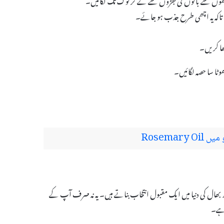
 تاکہ یہ اچھی طرح جذب ہو جائے۔
ھا کریں۔
ٹا سا حصہ لگائیں۔
Rosema
الوں کی دیکھ بھال کی دنیا میں ایک مقبول انتخاب بناتے ہیں۔ یہ نہ صرف آپ کے
 ہے۔