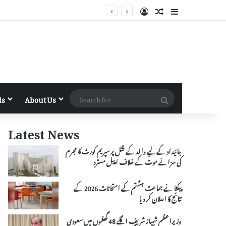
Log In
Random Article
Sidebar
Search
ls
About Us
for
Latest News
جائیداد کے لیے والد کے قتل پر سپریم کورٹ کا مجرم
کی سزائے موت کے خلاف اپیل مسترد
پیکٹا نے جماعت ہشتم کے امتحانات 2026 کے
نتائج کا اعلان کر دیا
وزیراعظم شہباز شریف اگلے 48 گھنٹوں میں سعودی