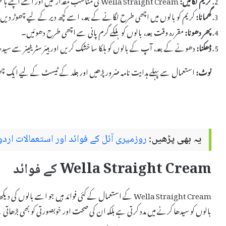
گھمانا:
کریم کو بالوں میں اچھی طرح لگانے کے بعد، اسے کچھ دیر کے لیے چھوڑ دیں
پھر دھونا:
مقررہ وقت بعد، بالوں کو ہلکے گرم پانی سے اچھی طرح دھوئیں۔
ڈھکنا:
دھونے کے بعد، آپ کے بالوں کو ہلکا سا خشک کریں اور ہیئر سٹریٹینر سے سید
نوٹ:
استعمال سے پہلے ہدایت نامہ ضرور پڑھیں اور جلد کے ٹیسٹ کے لیے ایک چھو
یہ بھی پڑھیں:
روزمیری آئل کے فوائد اور استعمالات اردو میں ry Oil
Wella Straight Cream کے فوائد
Wella Straight Cream کے استعمال کے کئی فوائد ہیں جو اسے ب
بالوں کو سیدھا کرنے میں مدد کرتی ہے بلکہ ان کی صحت اور خوبصورتی کو بھی بڑھاتی