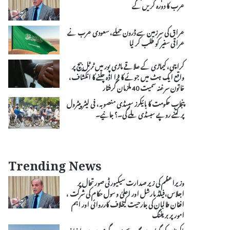
عرب کا دورہ کریں گے
عراق کی سرزمین سے ڈرون حملے، سعودی عرب نے
عراقی سفیر کو طلب کر لیا
کراچی، کیماڑی کے علاقے ماڑی پور میں ٹرٹل بیچ پر
واقع ایک ہٹ میں جوئے کا بڑا اڈہ چلنے کا انکشاف،
خاتون سرغنہ سمیت 40 ملزمان گرفتار
پنجاب حکومت کا بائیکرز سبسڈی منصوبہ، فی لیٹر پیٹرول
پر کتنے روپے سبسڈی ملے گی۔؟ جانیے۔
Trending News
وزیراعظم کی زیر صدارت سیکیورٹی صورتحال پر
اجلاس،فیلڈ مارشل اور اعلیٰ و سول حکام کی شرکت ،
افغان طالبان کی جارحیت کیخلاف کارروائی اور اہم
امور پر بریفنگ
پاکستان کی گوادر بندرگاہ پر بحری سرگرمیوں میں اضافہ،