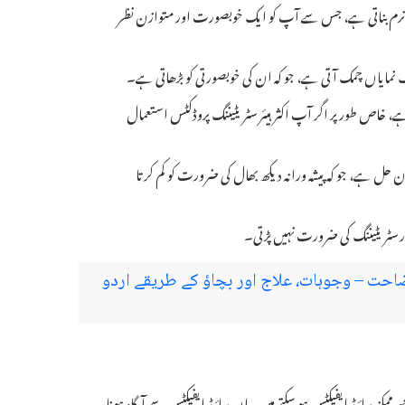
ور نرم بناتی ہے، جس سے آپ کو ایک خوبصورت اور متوازن نظر
ہے، خاص طور پر اگر آپ اکثر ہیئر سٹریٹیننگ پروڈکٹس استعمال
حل ہے، جو کہ پیشہ ورانہ دیکھ بھال کی ضرورت کو کم کرتا
سٹریٹیننگ کی ضرورت نہیں پڑتی۔
احت – وجوہات، علاج اور بچاؤ کے طریقے اردو
ستعمال کے دوران بھی کچھ ممکنہ سائیڈ ایفیکٹس ہو سکتے ہیں۔ ان سائیڈ ایفیکٹس سے آگاہ ہونا