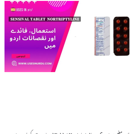
اس مضمون میں، ہم Sensival Tablet Nortriptyline کے بارے میں