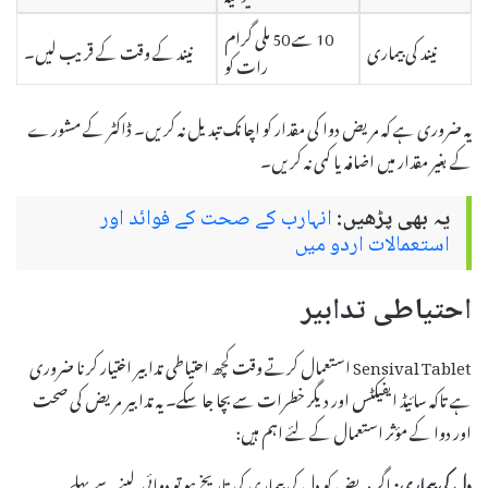
10 سے 50 ملی گرام
نیند کی بیماری
نیند کے وقت کے قریب لیں۔
رات کو
یہ ضروری ہے کہ مریض دوا کی مقدار کو اچانک تبدیل نہ کریں۔ ڈاکٹر کے مشورے
کے بغیر مقدار میں اضافہ یا کمی نہ کریں۔
یہ بھی پڑھیں:
انہارب کے صحت کے فوائد اور
استعمالات اردو میں
احتیاطی تدابیر
Sensival Tablet استعمال کرتے وقت کچھ احتیاطی تدابیر اختیار کرنا ضروری
ہے تاکہ سائیڈ ایفیکٹس اور دیگر خطرات سے بچا جا سکے۔ یہ تدابیر مریض کی صحت
اور دوا کے مؤثر استعمال کے لئے اہم ہیں:
دل کی بیماری:
اگر مریض کو دل کی بیماری کی تاریخ ہو تو دوائی لینے سے پہلے