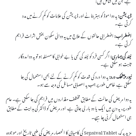
ڈپریشن:
یہ دوا موڈ کو بہتر بنانے اور ڈپریشن کی علامات کو کم کرنے میں مدد
کرتی ہے۔
اضطراب:
اضطرابی حالتوں کے علاج میں یہ دوائی سکون بخش اثرات فراہم
کرتی ہے۔
نیند کی بیماری:
اگر کسی فرد کو نیند کی کمی یا بے خوابی کا مسئلہ ہو تو یہ دوا مددگار
ثابت ہو سکتی ہے۔
نیورپیتھک درد:
یہ دوا درد کی شدت کو کم کرنے کے لئے بھی استعمال کی جا
سکتی ہے، خاص طور پر جب یہ اعصابی مسائل کی وجہ سے ہو۔
یہ دوا مریض کی حالت کے مطابق مختلف مقداروں میں فراہم کی جا سکتی ہے۔ عام
طور پر، یہ دن میں ایک یا دو بار لی جاتی ہے، اور مریض کو ڈاکٹر کی ہدایت کے مطابق
ہی استعمال کرنی چاہیے۔
مزید یہ کہ، Sensival Tablet کی کامیابی کا انحصار مریض کی طبی تاریخ اور موجودہ