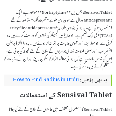
Sensival Tablet، جس میں **Nortriptyline** موجود ہے، ایک
antidepressant دوائی ہے جو بنیادی طور پر *تھرپیوٹک* مقاصد کے لئے
استعمال ہوتی ہے۔ یہ دوائی بنیادی طور پر *tricyclic antidepressants
(TCAs)* کی ایک قسم ہے، جو دماغ میں کیمیکلز کی توازن کو درست کرنے میں مدد
کرتی ہے، جو موڈ، نیند، اور عمومی جذبات پر اثر انداز ہوتے ہیں۔ یہ دوا اکثر ڈپریشن،
اضطراب، اور بعض اوقات نیند کی بیماریوں کے علاج کے لئے تجویز کی جاتی ہے۔
اس کی خاص بات یہ ہے کہ یہ دوائی متاثرہ افراد کو سکون دینے اور ان کے جذبات کو
مستحکم کرنے میں مدد کرتی ہے۔
یہ بھی پڑھیں:
How to Find Radius in Urdu
Sensival Tablet کے استعمالات
Sensival Tablet کا استعمال مختلف طبی حالتوں کے علاج کے لئے کیا جاتا
ہے، جن میں شامل ہیں: