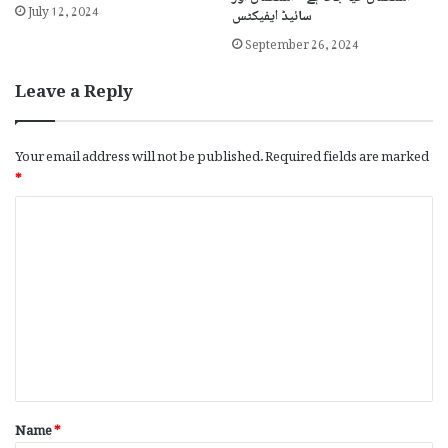
July 12, 2024
سائیڈ ایفیکٹس
September 26, 2024
Leave a Reply
Your email address will not be published.
Required fields are marked
*
C
o
m
m
e
n
t
*
Name
*