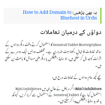
یہ بھی پڑھیں:
How to Add Domain to
Bluehost in Urdu
دواؤں کے درمیان تعاملات
Sensival Tablet Nortriptyline کا استعمال کرتے وقت دیگر دواؤں کے
ساتھ تعاملات کا خیال رکھنا بہت ضروری ہے۔ مختلف دوائیں ایک دوسرے کے
اثرات کو تبدیل کر سکتی ہیں، جو سائیڈ ایفیکٹس یا دیگر طبی مسائل کا باعث بن سکتی
ہیں۔
نیچے کچھ عام دواؤں کے تعاملات درج ہیں:
MAO inhibitors:
اگر مریض نے حال ہی میں MAO inhibitors
استعمال کیا ہے تو Sensival Tablet کے استعمال سے گریز کریں، کیونکہ
یہ شدید سائیڈ ایفیکٹس پیدا کر سکتے ہیں۔