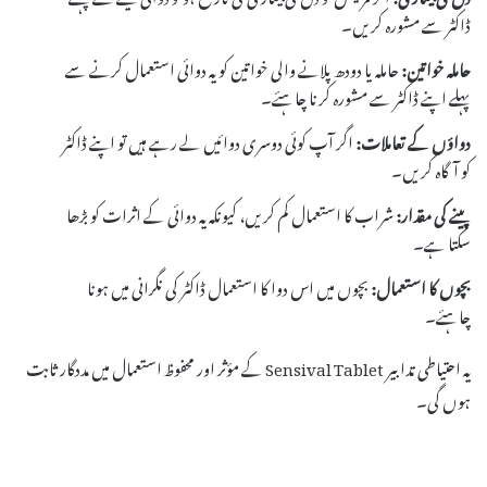
ڈاکٹر سے مشورہ کریں۔
حاملہ خواتین:
حاملہ یا دودھ پلانے والی خواتین کو یہ دوائی استعمال کرنے سے
پہلے اپنے ڈاکٹر سے مشورہ کرنا چاہئے۔
دواؤں کے تعاملات:
اگر آپ کوئی دوسری دوائیں لے رہے ہیں تو اپنے ڈاکٹر
کو آگاہ کریں۔
پینے کی مقدار:
شراب کا استعمال کم کریں، کیونکہ یہ دوائی کے اثرات کو بڑھا
سکتا ہے۔
بچوں کا استعمال:
بچوں میں اس دوا کا استعمال ڈاکٹر کی نگرانی میں ہونا
چاہئے۔
یہ احتیاطی تدابیر Sensival Tablet کے مؤثر اور محفوظ استعمال میں مددگار ثابت
ہوں گی۔