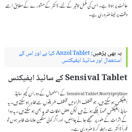
حالت پر ہوتا ہے۔ اس کی مکمل تاثیر کے لئے، ڈاکٹر کے مشورے کے مطابق اسے
وقت پر لینا ضروری ہے۔
یہ بھی پڑھیں:
Anzol Tablet کیا ہے اور اس کے
استعمال اور سائیڈ ایفیکٹس
Sensival Tablet کے سائیڈ ایفیکٹس
Sensival Tablet Nortriptyline کے استعمال کے دوران کچھ سائیڈ
ایفیکٹس ہو سکتے ہیں، جو مختلف افراد میں مختلف طریقوں سے ظاہر ہو سکتے ہیں۔ یہ
سائیڈ ایفیکٹس عموماً ہلکے ہوتے ہیں لیکن بعض اوقات شدید بھی ہو سکتے ہیں۔ یہ دوا
کے اثرات کے طور پر سمجھے جانے چاہئیں، اور اگر کوئی سنگین علامات ظاہر ہوں تو
فوراً ڈاکٹر سے رابطہ کرنا ضروری ہے۔