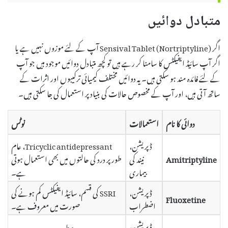
متبادل دوائیں
اگر Sensival Tablet (Nortriptyline) آپ کے لئے موزوں نہیں ہے یا
اگر آپ سائیڈ ایفیکٹس کا سامنا کر رہے ہیں تو کچھ متبادل دوائیں موجود ہیں جو آپ
کے لئے فائدہ مند ہو سکتی ہیں۔ یہ دوائیں مختلف کیمیائی ترکیبوں اور اثرات کے
ساتھ آتی ہیں، اور آپ کے مخصوص حالات کی بنیاد پر استعمال کی جا سکتی ہیں۔
دوائی کا نام
استعمالات
نوٹس
ڈپریشن،
Tricyclic antidepressant، عام
Amitriptyline
نیند کی
طور پر درد کی حالتوں میں بھی استعمال ہوتی
بیماری
ہے۔
ڈپریشن،
SSRI کی قسم، سائیڈ ایفیکٹس کم ہونے کی
Fluoxetine
اضطراب
صورت میں معروف ہے۔
ڈپریشن،