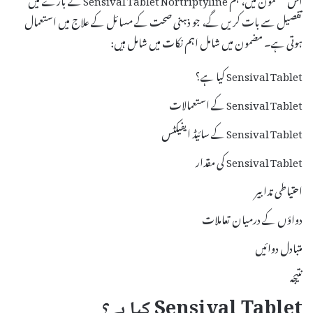
تفصیل سے بات کریں گے، جو ذہنی صحت کے مسائل کے علاج میں استعمال
ہوتی ہے۔ مضمون میں شامل اہم نکات میں شامل ہیں:
Sensival Tablet کیا ہے؟
Sensival Tablet کے استعمالات
Sensival Tablet کے سائیڈ ایفیکٹس
Sensival Tablet کی مقدار
احتیاطی تدابیر
دواؤں کے درمیان تعاملات
متبادل دوائیں
نتیجہ
Sensival Tablet کیا ہے؟