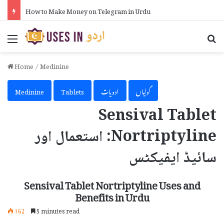
How to Put Formula in Excel in Urdu
Menu
Se
Home
/
Medinine
گولیاں
ادویات
Tablets
Medinine
Sensival Tablet
Nortriptyline: استعمال اور
سائیڈ ایفیکٹس
Sensival Tablet Nortriptyline Uses and
Benefits in Urdu
162
5 minutes read