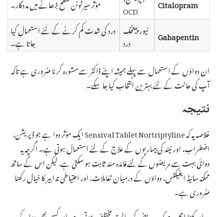
Citalopram
مؤثر سیرٹونن سطح بڑھانے میں مددگار۔
OCD
نیورپیتھک
درد کی شدت کم کرنے کے لئے استعمال کیا
Gabapentin
درد
جاتا ہے۔
ان دواؤں کے استعمال سے پہلے ہمیشہ اپنے ڈاکٹر سے مشورہ کرنا ضروری ہے تاکہ
آپ کی حالت کے لئے بہترین انتخاب کیا جا سکے۔
نتیجہ
خلاصہ یہ کہ Sensival Tablet Nortriptyline ایک مؤثر دوا ہے جو ڈپریشن،
اضطراب، اور نیند کی بیماریوں کے علاج کے لئے استعمال ہوتی ہے۔ اگرچہ یہ
دوائی بہت سے مریضوں کے لئے فائدہ مند ثابت ہو سکتی ہے، لیکن اس کے ساتھ
ممکنہ سائیڈ ایفیکٹس، دواؤں کے درمیان تعاملات، اور احتیاطی تدابیر کا خیال رکھنا
ضروری ہے۔
یہ یاد رکھنا اہم ہے کہ ہر مریض کی حالت مختلف ہوتی ہے، اور کسی بھی دوا کے