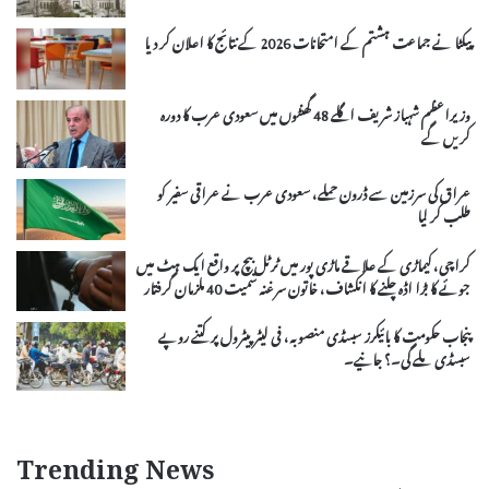
پیکٹا نے جماعت ہشتم کے امتحانات 2026 کے نتائج کا اعلان کر دیا
وزیراعظم شہباز شریف اگلے 48 گھنٹوں میں سعودی عرب کا دورہ
کریں گے
عراق کی سرزمین سے ڈرون حملے، سعودی عرب نے عراقی سفیر کو
طلب کر لیا
کراچی، کیماڑی کے علاقے ماڑی پور میں ٹرٹل بیچ پر واقع ایک ہٹ میں
جوئے کا بڑا اڈہ چلنے کا انکشاف، خاتون سرغنہ سمیت 40 ملزمان گرفتار
پنجاب حکومت کا بائیکرز سبسڈی منصوبہ، فی لیٹر پیٹرول پر کتنے روپے
سبسڈی ملے گی۔؟ جانیے۔
Trending News