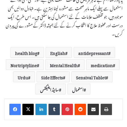
استعمال سے پہلے ایک ماہر صحت سے مشورہ لینا بہترین ہے۔ متبادل دوائیں بھی
موجود ہیں، جو مختلف علامات کے لئے استعمال کی جا سکتی ہیں۔ اس طرح، ایک
درست اور محفوظ علاج کا انتخاب کرنے کے لئے ہمیشہ ڈاکٹر کے مشورے کی پیروی
کریں۔
health blog
English
antidepressant
Nortriptyline
Mental Health
medication
Urdu
Side Effects
Sensival Tablet
استعمال
سائیڈ ایفیکٹس
LinkedIn
Tumblr
Pinterest
Reddit
Share via Email
Print