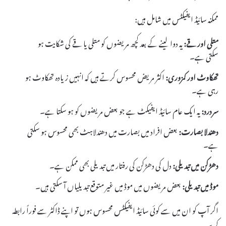
ممکنہ سائیڈ ایفیکٹس میں شامل ہیں:
متلی اور قے:
یہ دوا لینے کے بعد کچھ مریضوں کو متلی یا قے کی شکایت ہو
سکتی ہے۔
تھکاوٹ اور کمزوری:
اکثر مریض محسوس کرتے ہیں کہ انہیں زیادہ تھکاوٹ ہو
رہی ہے۔
سردرد:
یہ ایک عام سائیڈ ایفیکٹ ہے جو بعض مریضوں کو ہو سکتا ہے۔
دھندلا بصارت:
بعض افراد میں بصارت میں دھندلاہٹ بھی محسوس ہو سکتی
ہے۔
دھڑکن میں تبدیلی:
دل کی دھڑکن کی رفتار میں تبدیلی بھی ممکن ہے۔
موڈ میں تبدیلی:
بعض مریضوں میں موڈ میں غیر متوقع تبدیلیاں آ سکتی ہیں۔
اگر آپ کو ان میں سے کوئی سائیڈ ایفیکٹس محسوس ہوں تو اپنے ڈاکٹر سے فوراً رابطہ
کریں۔