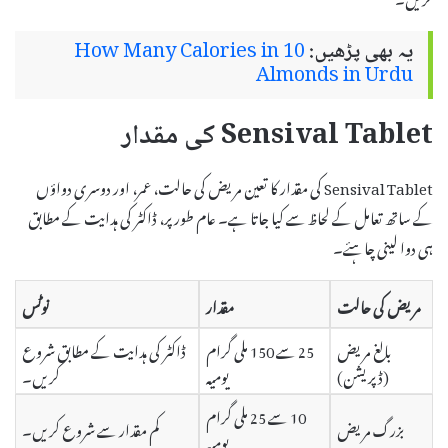
یہ بھی پڑھیں:
How Many Calories in 10
Almonds in Urdu
Sensival Tablet کی مقدار
Sensival Tablet کی مقدار کا تعین مریض کی حالت، عمر، اور دوسری دواؤں
کے ساتھ تعامل کے لحاظ سے کیا جاتا ہے۔ عام طور پر، ڈاکٹر کی ہدایت کے مطابق
ہی دوا لینی چاہئے۔
مریض کی حالت
مقدار
نوٹس
بالغ مریض
25 سے 150 ملی گرام
ڈاکٹر کی ہدایت کے مطابق شروع
(ڈپریشن)
یومیہ
کریں۔
10 سے 25 ملی گرام
بزرگ مریض
کم مقدار سے شروع کریں۔
یومیہ