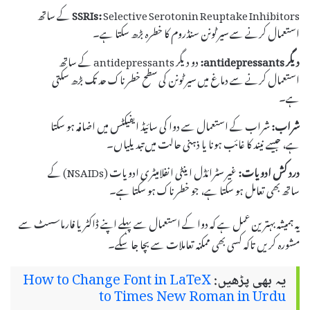
SSRIs:
Selective Serotonin Reuptake Inhibitors کے ساتھ
استعمال کرنے سے سیرٹونن سنڈروم کا خطرہ بڑھ سکتا ہے۔
دیگر antidepressants:
دو دیگر antidepressants کے ساتھ
استعمال کرنے سے دماغ میں سیرٹونن کی سطح خطرناک حد تک بڑھ سکتی
ہے۔
شراب:
شراب کے استعمال سے دوا کی سائیڈ ایفیکٹس میں اضافہ ہو سکتا
ہے، جیسے نیند کا غائب ہونا یا ذہنی حالت میں تبدیلیاں۔
درد کش ادویات:
غیر سٹرائڈل اینٹی انفلامیٹری ادویات (NSAIDs) کے
ساتھ بھی تعامل ہو سکتا ہے، جو خطرناک ہو سکتا ہے۔
یہ ہمیشہ بہترین عمل ہے کہ دوا کے استعمال سے پہلے اپنے ڈاکٹر یا فارماسسٹ سے
مشورہ کریں تاکہ کسی بھی ممکنہ تعاملات سے بچا جا سکے۔
یہ بھی پڑھیں:
How to Change Font in LaTeX
to Times New Roman in Urdu