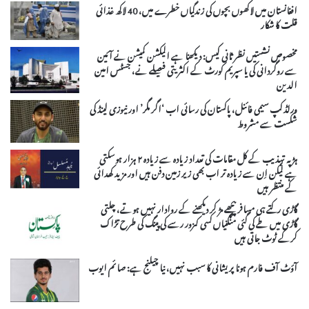
افغانستان میں لاکھوں بچوں کی زندگیاں خطرے میں، 40 لاکھ غذائی
قلت کا شکار
مخصوص نشستیں نظر ثانی کیس: دیکھنا ہے الیکشن کمیشن نے آئین
سے روگردانی کی یا سپریم کورٹ کے اکثریتی فیصلے نے، جسٹس امین
الدین
ورلڈ کپ سیمی فائنل، پاکستان کی رسائی اب ‘اگر مگر’ اور نیوزی لینڈ کی
شکست سے مشروط
ہڑپہ تہذیب کے کل مقامات کی تعداد زیادہ سے زیادہ ۲ ہزار ہوسکتی
ہے لیکن اِن سے زیادہ تر اب بھی زیر زمین دفن ہیں اور مزید کھدائی
کے منتظر ہیں
گاڑی رکتے ہی مسافر پیچھے مڑ کر دیکھنے کے روادار نہیں ہوتے، چلتی
گاڑی میں طے کی گئی منگنیاں کسی کمزور رسے کی پینگ کی طرح تڑاک
کرکے ٹوٹ جاتی ہیں
آؤٹ آف فارم ہونا پریشانی کا سبب نہیں، نیا چیلنج ہے: صائم ایوب