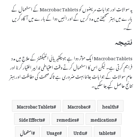
یہ سوالات اور جوابات مریضوں کو Macrobac Tablets کے استعمال کے
بارے میں بہتر سمجھنے میں مدد کریں گے اور انہیں دوا کے بارے میں آگاہ کریں
گے۔
نتیجہ
Macrobac Tablets ایک مؤثر دوا ہے جو بیکٹیریائی انفیکشنز کے علاج میں مدد
فراہم کرتی ہے۔ لیکن اس کا استعمال کرتے وقت احتیاطی تدابیر اختیار کرنا اور
عام سوالات کے جوابات جاننا بہت ضروری ہے تاکہ صحت کی حفاظت اور بہتر
نتائج حاصل کیے جا سکیں۔
Macrobac Tablets
Macrobac
health
Side Effects
remedies
medication
tablets
Urdu
Usage
استعمال