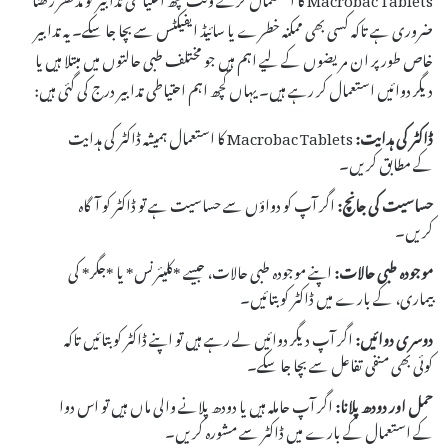
ضروری ہے تاکہ کسی بھی ممکنہ خطرے یا سائیڈ ایفیکٹس سے بچا جا سکے۔ یہ تدابیر
خاص طور پر ان مریضوں کے لیے اہم ہیں جو مختلف طبی حالتوں میں مبتلا ہیں یا
دیگر دوائیں استعمال کر رہے ہیں۔ یہاں کچھ اہم احتیاطی تدابیر درج کی گئی ہیں:
ڈاکٹر کی ہدایت:
Macrobac Tablets کا استعمال ہمیشہ ڈاکٹر کی ہدایت
کے مطابق کریں۔
حساسیت کی جانچ:
اگر آپ کو دواؤں سے حساسیت ہے تو ڈاکٹر کو آگاہ
کریں۔
موجودہ طبی حالات:
اپنے موجودہ طبی حالات، جیسے *کلیئرنس* یا *جگر* کی
بیماری، کے بارے میں ڈاکٹر کو بتائیں۔
دوسری دوائیں:
اگر آپ دیگر دوائیں لے رہے ہیں تو اپنے ڈاکٹر کو بتائیں تاکہ
کوئی بھی منفی تفاعل سے بچا جا سکے۔
حمل اور دودھ پلانا:
اگر آپ حاملہ ہیں یا دودھ پلانے والی ماں ہیں تو اس دوا
کے استعمال کے بارے میں ڈاکٹر سے مشورہ کریں۔