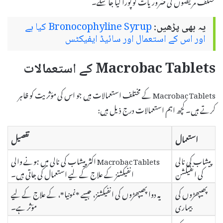
مختلف مریضوں کی ضروریات کو پورا کیا جا سکے۔
یہ بھی پڑھیں:
Bronocophyline Syrup کیا ہے
اور اس کے استعمال اور سائیڈ ایفیکٹس
Macrobac Tablets کے استعمالات
Macrobac Tablets کے مختلف استعمالات ہیں جو اس کی مؤثریت کو ظاہر
کرتے ہیں۔ کچھ اہم استعمالات درج ذیل ہیں:
استعمال
تفصیل
پیشاب کی نالی
Macrobac Tablets اکثر پیشاب کی نالی میں ہونے والی
کی انفیکشن
انفیکشنز کے علاج کے لیے استعمال کی جاتی ہیں۔
پھیپھڑوں کی
یہ دوا پھیپھڑوں کی انفیکشنز، جیسے *نمونیا*، کے علاج کے لیے
بیماری
مؤثر ہے۔