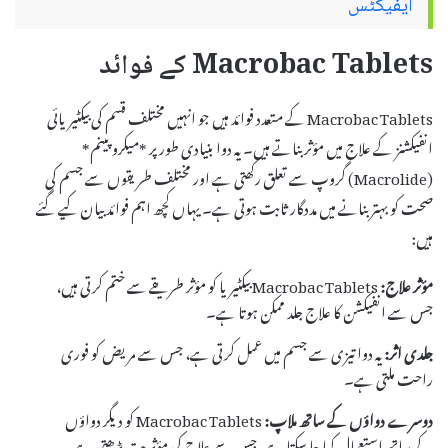
ایفیکٹس
Macrobac Tablets کے فوائد
Macrobac Tablets کے متعدد فوائد ہیں جو انہیں مختلف قسم کی بیکٹیریائی
انفیکشنز کے علاج میں مؤثر بناتے ہیں۔ یہ دوا بنیادی طور پر *میکروپینم*
(Macrolide) گروپ سے تعلق رکھتی ہے اور مختلف طریقوں سے جسم کی
صحت کو بہتر بنانے میں مددگار ثابت ہوتی ہے۔ یہاں کچھ اہم فوائد بیان کیے گئے
ہیں:
مؤثر علاج:
Macrobac Tablets بیکٹیریا کو مؤثر طریقے سے ختم کرتی ہیں،
جس سے انفیکشن کا علاج جلد ممکن ہوتا ہے۔
جلدی اثر:
یہ دوا تیزی سے جسم میں عمل کرتی ہے، جس سے مریض کو فوری
راحت ملتی ہے۔
دوسرے دواؤں کے ساتھ ملاپ:
Macrobac Tablets کو دیگر دواؤں
کے ساتھ استعمال کیا جا سکتا ہے، جس سے علاج کی مؤثریت بڑھتی ہے۔