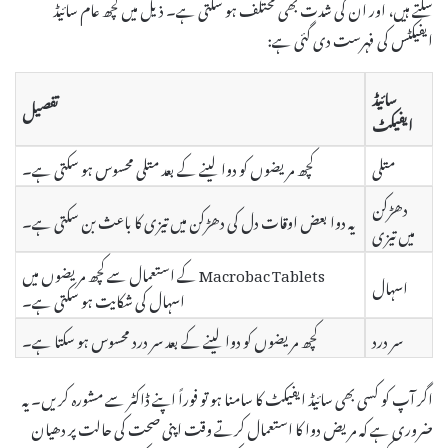
سکتے ہیں، اور ان کی شدت بھی مختلف ہو سکتی ہے۔ ذیل میں کچھ عام سائیڈ
ایفیکٹس کی فہرست دی گئی ہے:
سائیڈ
تفصیل
ایفیکٹ
متلی
کچھ مریضوں کو دوا لینے کے بعد متلی محسوس ہو سکتی ہے۔
دھڑکن
یہ دوا بعض اوقات دل کی دھڑکن میں تیزی کا باعث بن سکتی ہے۔
میں تیزی
Macrobac Tablets کے استعمال سے کچھ مریضوں میں
اسہال
اسہال کی شکایت ہو سکتی ہے۔
سر درد
کچھ مریضوں کو دوا لینے کے بعد سر درد محسوس ہو سکتا ہے۔
اگر آپ کو کسی بھی سائیڈ ایفیکٹ کا سامنا ہو تو فوراً اپنے ڈاکٹر سے مشورہ کریں۔ یہ
ضروری ہے کہ مریض دوا کا استعمال کرتے وقت اپنی صحت کی حالت پر دھیان