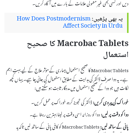
دیں اور کسی بھی غیر معمولی علامات کے بارے میں آگاہ کریں۔
یہ بھی پڑھیں:
How Does Postmodernism
Affect Society in Urdu
Macrobac Tablets کا صحیح
استعمال
Macrobac Tablets کا صحیح استعمال بیماری کے مؤثر علاج کے لیے بہت اہم
ہے۔ یہ دوا صرف ڈاکٹر کی ہدایت کے مطابق استعمال کی جانی چاہیے۔ یہاں کچھ
نکات ہیں جو دوا کے صحیح استعمال میں مددگار ثابت ہو سکتے ہیں:
خوراک کی پیروی کریں:
ڈاکٹر کی تجویز کردہ خوراک پر عمل کریں۔
دوا کو وقت پر لیں:
دوا کو روزانہ اسی وقت پر لینا بہترین رہتا ہے۔
پانی کے ساتھ لیں:
Macrobac Tablets کو کافی پانی کے ساتھ لیں تاکہ یہ