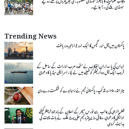
پنجاب حکومت کا بائیکرز سبسڈی منصوبہ، فی لیٹر پیٹرول پر کتنے روپے
سبسڈی ملے گی۔؟ جانیے۔
Trending News
پاکستان میں تیل اور گیس کا ایک اور بڑا ذخیرہ دریافت
ایران کی پاسدارانِ انقلاب نے متحدہ عرب امارات کے ساحل کے
قریب ایک تیل بردار ٹینکر کو قبضے میں لے لیا، اسرائیلی میڈیا کا دعویٰ
مینز انڈر-19 ورلڈ کپ، پاکستانی ٹیم نے زمبابوے کو شکست دے دی
قطر انرجی کی جانب سے فورس میجر کے اعلان کے باوجود ٹرمینلز کیلئے
ادائیگی کا دعویٰ، وفاقی وزیرِ پیٹرولیم علی پرویز ملک نے بات چیت کی
ہدایت کردی