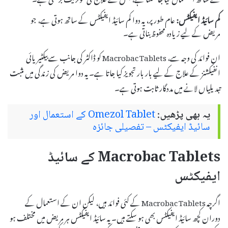
کم سائیڈ ایفیکٹس:
عام طور پر، یہ دوا کم سائیڈ ایفیکٹس کے ساتھ ہوتی ہے، جو
مریض کے لیے زیادہ محفوظ بناتی ہے۔
ان فوائد کی وجہ سے، Macrobac Tablets کو ڈاکٹر کی جانب سے بیکٹیریائی
انفیکشنز کے علاج کے لیے بار بار تجویز کیا جاتا ہے۔ یہ دوا مریض کی زندگی میں مثبت
تبدیلیاں لانے میں مددگار ثابت ہوتی ہے۔
یہ بھی پڑھیں:
Omezol Tablet کے استعمال اور
سائیڈ ایفیکٹس – تفصیلی جائزہ
Macrobac Tablets کے سائیڈ
ایفیکٹس
اگرچہ Macrobac Tablets کے کئی فوائد ہیں، لیکن ان کے استعمال کے
دوران کچھ سائیڈ ایفیکٹس بھی ہو سکتے ہیں۔ یہ سائیڈ ایفیکٹس ہر مریض میں مختلف ہو