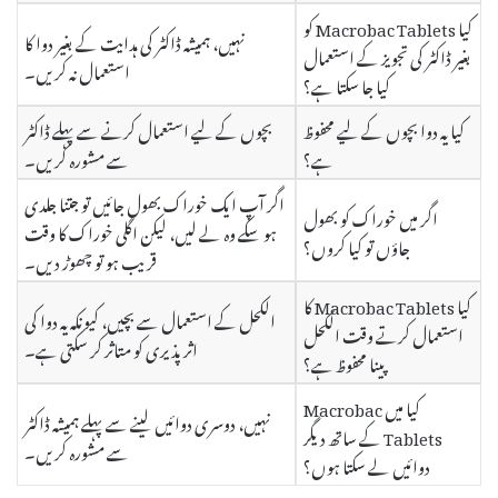
کیا Macrobac Tablets کو
نہیں، ہمیشہ ڈاکٹر کی ہدایت کے بغیر دوا کا
بغیر ڈاکٹر کی تجویز کے استعمال
استعمال نہ کریں۔
کیا جا سکتا ہے؟
کیا یہ دوا بچوں کے لیے محفوظ
بچوں کے لیے استعمال کرنے سے پہلے ڈاکٹر
ہے؟
سے مشورہ کریں۔
اگر آپ ایک خوراک بھول جائیں تو جتنا جلدی
اگر میں خوراک کو بھول
ہو سکے وہ لے لیں، لیکن اگلی خوراک کا وقت
جاؤں تو کیا کروں؟
قریب ہو تو چھوڑ دیں۔
کیا Macrobac Tablets کا
الکحل کے استعمال سے بچیں، کیونکہ یہ دوا کی
استعمال کرتے وقت الکحل
اثر پذیری کو متاثر کر سکتی ہے۔
پینا محفوظ ہے؟
کیا میں Macrobac
نہیں، دوسری دوائیں لینے سے پہلے ہمیشہ ڈاکٹر
Tablets کے ساتھ دیگر
سے مشورہ کریں۔
دوائیں لے سکتا ہوں؟