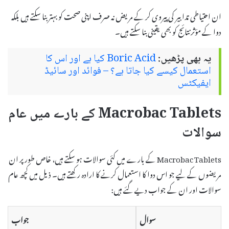
ان احتیاطی تدابیر کی پیروی کر کے مریض نہ صرف اپنی صحت کو بہتر بنا سکتے ہیں بلکہ
دوا کے مؤثر نتائج کو بھی یقینی بنا سکتے ہیں۔
یہ بھی پڑھیں:
Boric Acid کیا ہے اور اس کا
استعمال کیسے کیا جاتا ہے؟ – فوائد اور سائیڈ
ایفیکٹس
Macrobac Tablets کے بارے میں عام
سوالات
Macrobac Tablets کے بارے میں کئی سوالات ہو سکتے ہیں، خاص طور پر ان
مریضوں کے لیے جو اس دوا کا استعمال کرنے کا ارادہ رکھتے ہیں۔ ذیل میں کچھ عام
سوالات اور ان کے جواب دیے گئے ہیں:
سوال
جواب