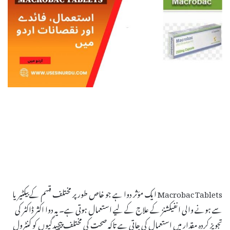
Macrobac Tablets ایک مؤثر دوا ہے جو خاص طور پر مختلف قسم کے بیکٹیریا
سے ہونے والی انفیکشنز کے علاج کے لیے استعمال ہوتی ہے۔ یہ دوا اکثر ڈاکٹر کی
تجویز کردہ مقدار میں استعمال کی جاتی ہے تاکہ صحت کی مختلف پیچیدگیوں کو کنٹرول