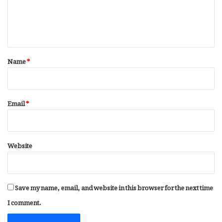
e
n
t
*
Name
*
Email
*
Website
Save my name, email, and website in this browser for the next time
I comment.