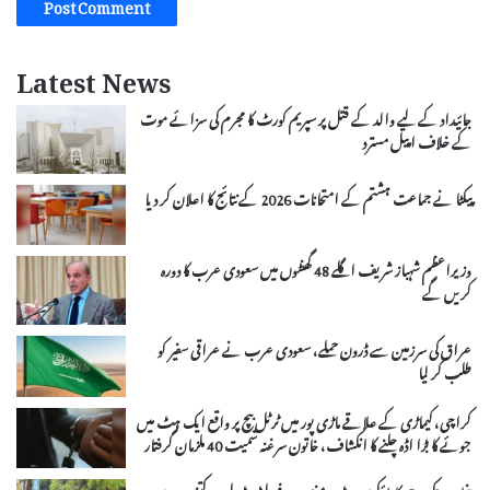
Latest News
جائیداد کے لیے والد کے قتل پر سپریم کورٹ کا مجرم کی سزائے موت
کے خلاف اپیل مسترد
پیکٹا نے جماعت ہشتم کے امتحانات 2026 کے نتائج کا اعلان کر دیا
وزیراعظم شہباز شریف اگلے 48 گھنٹوں میں سعودی عرب کا دورہ
کریں گے
عراق کی سرزمین سے ڈرون حملے، سعودی عرب نے عراقی سفیر کو
طلب کر لیا
کراچی، کیماڑی کے علاقے ماڑی پور میں ٹرٹل بیچ پر واقع ایک ہٹ میں
جوئے کا بڑا اڈہ چلنے کا انکشاف، خاتون سرغنہ سمیت 40 ملزمان گرفتار