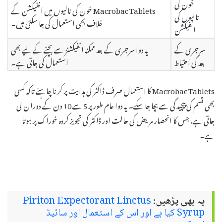
خون کی
Macrobac Tablets خون کی نالیوں میں انفیکشن کے
نالیوں کی
خلاف بھی استعمال کی جا سکتی ہیں۔
انفیکشن
سرجری کے
یہ دوا سرجری کے بعد ممکنہ انفیکشنز سے بچنے کے لیے بھی
بعد کی احتیاط
استعمال کی جاتی ہے۔
Macrobac Tablets کا استعمال صرف ڈاکٹر کی ہدایت پر کرنا چاہئے تاکہ کسی
بھی قسم کی پیچیدگی سے بچا جا سکے۔ یہ دوا عام طور پر 5 سے 10 دن کے دوران لی
جاتی ہے، جس کا انحصار مریض کی حالت اور ڈاکٹر کی تجویز کردہ خوراک پر ہوتا
ہے۔
یہ بھی پڑھیں:
Piriton Expectorant Linctus
Syrup کیا ہے اور اس کے استعمال اور سائیڈ