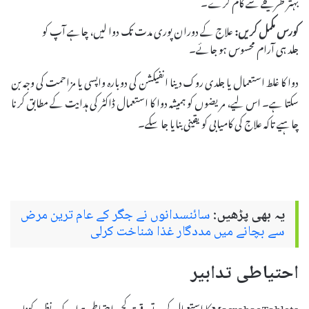
بہتر طریقے سے کام کرے۔
کورس مکمل کریں:
علاج کے دوران پوری مدت تک دوا لیں، چاہے آپ کو
جلد ہی آرام محسوس ہو جائے۔
دوا کا غلط استعمال یا جلدی روک دینا انفیکشن کی دوبارہ واپسی یا مزاحمت کی وجہ بن
سکتا ہے۔ اس لیے، مریضوں کو ہمیشہ دوا کا استعمال ڈاکٹر کی ہدایت کے مطابق کرنا
چاہیے تاکہ علاج کی کامیابی کو یقینی بنایا جا سکے۔
یہ بھی پڑھیں:
سائنسدانوں نے جگر کے عام ترین مرض
سے بچانے میں مددگار غذا شناخت کرلی
احتیاطی تدابیر
Macrobac Tablets کا استعمال کرتے وقت کچھ احتیاطی تدابیر کو مدنظر رکھنا