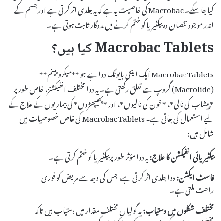
کیا جا سکے۔ Macrobac کی خاصیت یہ ہے کہ یہ جلدی اثر کرتی ہے اور جسم کے
اندر موجود نقصان دہ بیکٹیریا کو ختم کرنے میں مددگار ثابت ہوتی ہے۔
Macrobac Tablets کیا ہیں؟
Macrobac Tablets ایک اینٹی بایوٹک دوا ہے جو **میکروپینم**
(Macrolide) گروپ سے تعلق رکھتی ہے۔ یہ دوا مختلف انفیکشنز، خاص طور پر
*پیشاب کی نالی*، *خون کی نالیوں*، اور *پھیپھڑوں* کی بیماریوں کے علاج کے
لیے استعمال کی جاتی ہے۔ Macrobac Tablets کی خاص خصوصیات میں
شامل ہیں:
بیکٹیریائی انفیکشن کا علاج:
یہ دوا مؤثر طور پر بیکٹیریا کو ختم کرتی ہے۔
فاسٹ ایکشن:
دوا جلدی اثر کرتی ہے، جس کی وجہ سے مریض کو فوری
راحت ملتی ہے۔
مختلف شکلوں میں دستیاب:
یہ گولیاں مختلف مقدار میں دستیاب ہیں تاکہ