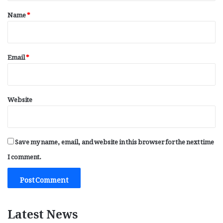
*
Name
*
Email
*
Website
Save my name, email, and website in this browser for the next time
I comment.
Latest News