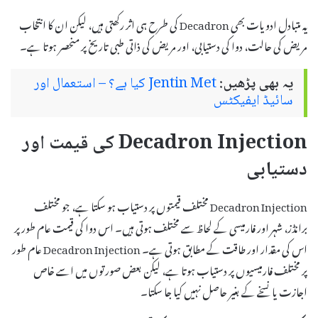
یہ متبادل ادویات بھی Decadron کی طرح ہی اثر رکھتی ہیں، لیکن ان کا انتخاب
مریض کی حالت، دوا کی دستیابی، اور مریض کی ذاتی طبی تاریخ پر منحصر ہوتا ہے۔
یہ بھی پڑھیں:
Jentin Met کیا ہے؟ – استعمال اور
سائیڈ ایفیکٹس
Decadron Injection کی قیمت اور
دستیابی
Decadron Injection مختلف قیمتوں پر دستیاب ہو سکتا ہے، جو مختلف
برانڈز، شہر اور فارمیسی کے لحاظ سے مختلف ہوتی ہیں۔ اس دوا کی قیمت عام طور پر
اس کی مقدار اور طاقت کے مطابق ہوتی ہے۔ Decadron Injection عام طور
پر مختلف فارمیسیوں پر دستیاب ہوتا ہے، لیکن بعض صورتوں میں اسے خاص
اجازت یا نسخے کے بغیر حاصل نہیں کیا جا سکتا۔