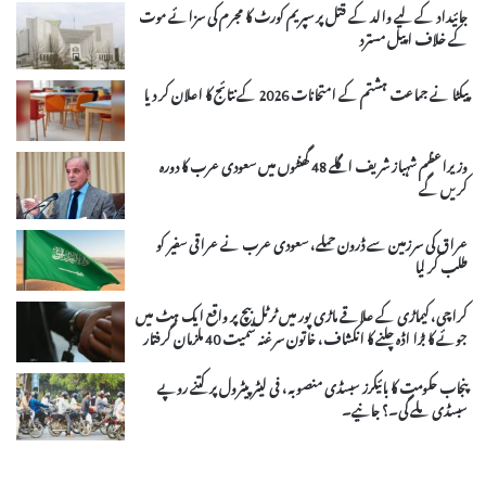
جائیداد کے لیے والد کے قتل پر سپریم کورٹ کا مجرم کی سزائے موت
کے خلاف اپیل مسترد
پیکٹا نے جماعت ہشتم کے امتحانات 2026 کے نتائج کا اعلان کر دیا
وزیراعظم شہباز شریف اگلے 48 گھنٹوں میں سعودی عرب کا دورہ
کریں گے
عراق کی سرزمین سے ڈرون حملے، سعودی عرب نے عراقی سفیر کو
طلب کر لیا
کراچی، کیماڑی کے علاقے ماڑی پور میں ٹرٹل بیچ پر واقع ایک ہٹ میں
جوئے کا بڑا اڈہ چلنے کا انکشاف، خاتون سرغنہ سمیت 40 ملزمان گرفتار
پنجاب حکومت کا بائیکرز سبسڈی منصوبہ، فی لیٹر پیٹرول پر کتنے روپے
سبسڈی ملے گی۔؟ جانیے۔