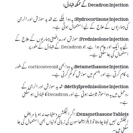
Decadron Injection کے ممکنہ متبادل:
Hydrocortisone Injection:
یہ دوا ہلکے سے شدید سوزش اور الرجی
کی بیماریوں کے علاج کے لیے استعمال ہوتی ہے۔
Prednisolone Injection:
سوزش اور مدافعتی بیماریوں کے علاج کے
لیے یہ ایک اور عام دوا ہے، جو Decadron کے متبادل کے طور پر
استعمال کی جا سکتی ہے۔
Betamethasone Injection:
یہ دوا بھی corticosteroid کے طور
پر کام کرتی ہے اور جسم میں سوزش کو کم کرتی ہے۔
Methylprednisolone Injection:
شدید سوزش اور الرجی کے
ردعمل میں یہ دوا مؤثر ثابت ہوتی ہے اور Decadron کا متبادل ہو سکتی
ہے۔
Dexamethasone Tablets:
اگر انجکشن دستیاب نہ ہو یا مریض
انجکشن نہیں لینا چاہتا تو ڈیگزامیٹھاسون کی زبانی گولیاں بھی استعمال کی جا
سکتی ہیں۔