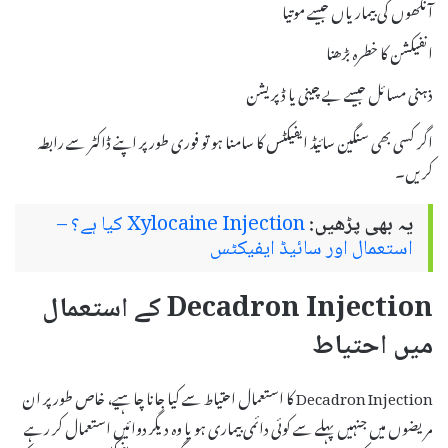
آنکھوں کی بیماریاں جیسے موتیا
انفیکشن کا خطرہ بڑھنا
ذہنی مسائل جیسے بے چینی یا ڈپریشن
اگر کسی بھی سنگین سائیڈ ایفیکٹس کا سامنا ہو تو فوری طور پر اپنے ڈاکٹر سے رابطہ
کریں۔
یہ بھی پڑھیں:
Xylocaine Injection کیا ہے؟ –
استعمال اور سائیڈ ایفیکٹس
Decadron Injection کے استعمال
میں احتیاط
Decadron Injection کا استعمال احتیاط سے کیا جانا چاہیے، خاص طور پر ان
مریضوں میں جنہیں پہلے سے کوئی دائمی بیماری ہو یا وہ دیگر دوائیں استعمال کر رہے