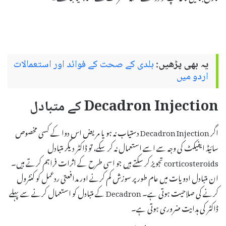
یہ بھی پڑھیں:
ہلدی کے صحت کے فوائد اور استعمالات
اردو میں
Decadron Injection کے متبادل
اگر Decadron Injection دستیاب نہ ہو یا مریض اس دوا کے کسی مخصوص
سائیڈ ایفیکٹ کی وجہ سے اسے استعمال نہ کر سکے، تو ڈاکٹر دیگر متبادل
corticosteroids تجویز کر سکتے ہیں جو اسی طرح کے اثرات فراہم کرتے ہیں۔
ان متبادل ادویات میں عام طور پر سوزش کم کرنے اور مدافعتی ردعمل کو کنٹرول
کرنے کی صلاحیت ہوتی ہے۔ Decadron کے متبادل کو استعمال کرنے سے پہلے
ڈاکٹر کی ہدایت ضروری ہوتی ہے۔