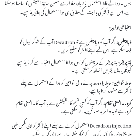
ہوں۔ دوا کے غلط استعمال یا زیادہ مقدار سے سنگین سائیڈ ایفیکٹس کا سامنا ہو سکتا
ہے، اس لیے ڈاکٹر کی ہدایت کے مطابق ہی دوا استعمال کی جانی چاہیے۔
احتیاطی تدابیر:
ذیابیطس:
اگر آپ کو ذیابیطس ہے تو Decadron آپ کے شوگر لیول کو
بڑھا سکتا ہے، اس لیے اپنے ڈاکٹر کو مطلع کریں۔
بلڈ پریشر:
بلڈ پریشر کے مریضوں کو اس دوا کا استعمال احتیاط سے کرنا چاہیے
کیونکہ یہ بلڈ پریشر میں اضافہ کر سکتی ہے۔
حاملہ خواتین:
حاملہ یا دودھ پلانے والی خواتین کو دوا کے استعمال سے پہلے
ڈاکٹر سے مشورہ کرنا چاہیے۔
کمزور مدافعتی نظام:
اگر آپ کو کسی قسم کا انفیکشن ہے یا آپ کا مدافعتی نظام
کمزور ہے تو یہ دوا مزید مسائل پیدا کر سکتی ہے۔
Decadron Injection استعمال کرنے سے پہلے اپنے ڈاکٹر کو اپنی مکمل طبی
تاریخ بتائیں تاکہ آپ کو دوا کے ممکنہ خطرات سے آگاہ کیا جا سکے۔