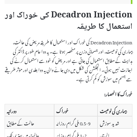
Decadron Injection کی خوراک اور
استعمال کا طریقہ
Decadron Injection کی خوراک اور استعمال کا طریقہ مریض کی حالت،
بیماری کی نوعیت، اور جسمانی وزن پر منحصر ہوتا ہے۔ یہ دوا عام طور پر ڈاکٹر کی
ہدایت کے مطابق استعمال کی جاتی ہے اور مریض کو خود سے استعمال کرنے کی
اجازت نہیں ہوتی۔ انجکشن کی شکل میں دی جانے والی یہ دوا جلدی اور مؤثر طریقے
سے جسم میں سوزش کو کم کرتی ہے۔
خوراک کا انحصار:
بیماری کی نوعیت
خوراک
دورانیہ
شدید سوزش
0.5-9 ملی گرام روزانہ
حالت کے مطابق
الرجی
1-2 ملی گرام روزانہ
حالت میں بہتری تک