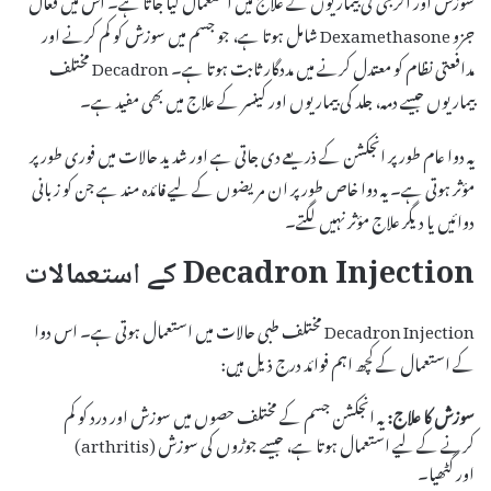
جزو Dexamethasone شامل ہوتا ہے، جو جسم میں سوزش کو کم کرنے اور
مدافعتی نظام کو معتدل کرنے میں مددگار ثابت ہوتا ہے۔ Decadron مختلف
بیماریوں جیسے دمہ، جلد کی بیماریوں اور کینسر کے علاج میں بھی مفید ہے۔
یہ دوا عام طور پر انجکشن کے ذریعے دی جاتی ہے اور شدید حالات میں فوری طور پر
مؤثر ہوتی ہے۔ یہ دوا خاص طور پر ان مریضوں کے لیے فائدہ مند ہے جن کو زبانی
دوائیں یا دیگر علاج مؤثر نہیں لگتے۔
Decadron Injection کے استعمالات
Decadron Injection مختلف طبی حالات میں استعمال ہوتی ہے۔ اس دوا
کے استعمال کے کچھ اہم فوائد درج ذیل ہیں:
سوزش کا علاج:
یہ انجکشن جسم کے مختلف حصوں میں سوزش اور درد کو کم
کرنے کے لیے استعمال ہوتا ہے، جیسے جوڑوں کی سوزش (arthritis)
اور گٹھیا۔