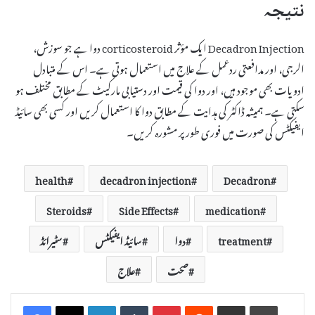
نتیجہ
Decadron Injection ایک مؤثر corticosteroid دوا ہے جو سوزش،
الرجی، اور مدافعتی ردعمل کے علاج میں استعمال ہوتی ہے۔ اس کے متبادل
ادویات بھی موجود ہیں، اور دوا کی قیمت اور دستیابی مارکیٹ کے مطابق مختلف ہو
سکتی ہے۔ ہمیشہ ڈاکٹر کی ہدایت کے مطابق دوا کا استعمال کریں اور کسی بھی سائیڈ
ایفیکٹس کی صورت میں فوری طور پر مشورہ کریں۔
health
decadron injection
Decadron
Steroids
Side Effects
medication
treatment
دوا
سائیڈ ایفیکٹس
سٹیرائڈ
صحت
علاج
LinkedIn
Tumblr
Pinterest
Reddit
Share via Email
Print