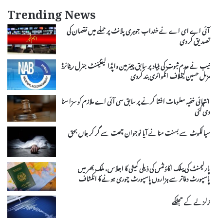
Trending News
آئی اے ای اے نے خنداب جوہری پلانٹ پر حملے میں نقصان کی
تصدیق کر دی
نیب نے عدم ثبوت کی بنیاد پر سابق چیئرمین واپڈا لیفٹیننٹ جنرل ریٹائرڈ
مزمل حسین کیخلاف انکوائری بند کردی
انتہائی خفیہ معلومات افشا کرنے پر سابق سی آئی اے ملازم کو سزا سنا
دی گئی
سیالکوٹ سے بسنت منانے آیا نوجوان چھت سے گر کر جاں بحق
پارلیمنٹ کی پبلک اکاؤنٹس کی ذیلی کمیٹی کا اجلاس، ملک بھر میں
پاسپورٹ دفاتر سے ہزاروں پاسپورٹ چوری ہونے کا انکشاف
زلزلے کے جھٹکے