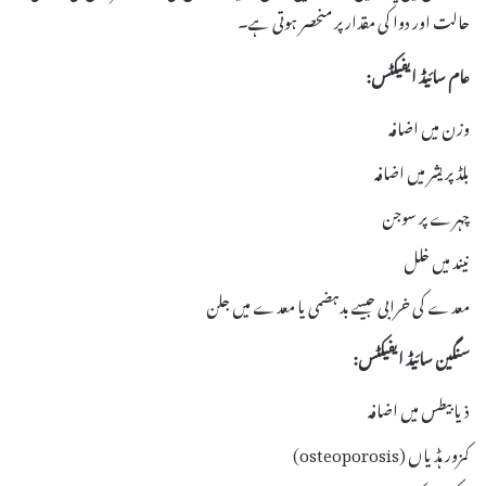
حالت اور دوا کی مقدار پر منحصر ہوتی ہے۔
عام سائیڈ ایفیکٹس:
وزن میں اضافہ
بلڈ پریشر میں اضافہ
چہرے پر سوجن
نیند میں خلل
معدے کی خرابی جیسے بدہضمی یا معدے میں جلن
سنگین سائیڈ ایفیکٹس:
ذیابیطس میں اضافہ
کمزور ہڈیاں (osteoporosis)