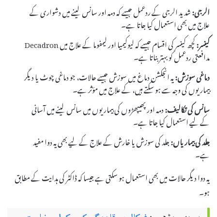
الرجی:
شدید الرجی کے ردعمل جیسے کہ دمہ اور سانس لینے میں دشواری کے
علاج میں بھی استعمال کیا جاتا ہے۔
کینسر:
کچھ کینسر کی اقسام جیسے کہ لیوکیمیا اور لیمفوما کے علاج میں Decadron
مدافعتی ردعمل کو بہتر بناتا ہے۔
دماغی سوزش:
یہ انجکشن دماغ میں سوزش جیسے حالات، جو دماغی چوٹ یا دیگر
بیماریوں کی وجہ سے ہو سکتے ہیں، کے علاج میں مؤثر ہے۔
سانس کی تکالیف:
دمہ اور پھیپھڑوں کی بیماریوں میں سانس لینے میں آسانی
کے لیے استعمال کیا جاتا ہے۔
جلد کی بیماریاں:
جلد کی سوزش یا خارش کے علاج کے لیے بھی یہ دوا مفید
ہے۔
یہ دوا دیگر حالات میں بھی استعمال ہو سکتی ہے جیسا کہ ڈاکٹر کی ہدایت کے مطابق
ہو۔