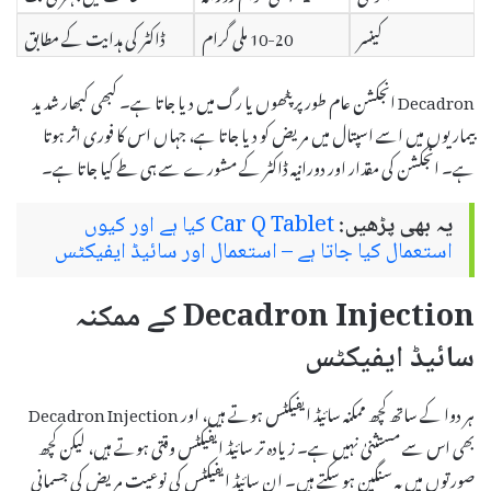
کینسر
10-20 ملی گرام
ڈاکٹر کی ہدایت کے مطابق
Decadron انجکشن عام طور پر پٹھوں یا رگ میں دیا جاتا ہے۔ کبھی کبھار شدید
بیماریوں میں اسے اسپتال میں مریض کو دیا جاتا ہے، جہاں اس کا فوری اثر ہوتا
ہے۔ انجکشن کی مقدار اور دورانیہ ڈاکٹر کے مشورے سے ہی طے کیا جاتا ہے۔
یہ بھی پڑھیں:
Car Q Tablet کیا ہے اور کیوں
استعمال کیا جاتا ہے – استعمال اور سائیڈ ایفیکٹس
Decadron Injection کے ممکنہ
سائیڈ ایفیکٹس
ہر دوا کے ساتھ کچھ ممکنہ سائیڈ ایفیکٹس ہوتے ہیں، اور Decadron Injection
بھی اس سے مستثنیٰ نہیں ہے۔ زیادہ تر سائیڈ ایفیکٹس وقتی ہوتے ہیں، لیکن کچھ
صورتوں میں یہ سنگین ہو سکتے ہیں۔ ان سائیڈ ایفیکٹس کی نوعیت مریض کی جسمانی