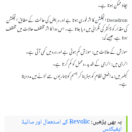
بچاؤ ممکن ہوتا ہے۔
Decadron انجکشن کا اثر فوری ہوتا ہے اور مریض کی حالت کے مطابق انجکشن
کی مقدار کو ڈاکٹر کی نگرانی میں دیا جاتا ہے۔ اس دوا کا اثر مختلف حالات میں مختلف
ہوتا ہے، جیسے کہ:
سوزش کے حالات میں: سوزش کم ہوتی ہے اور درد میں کمی آتی ہے۔
الرجی میں: الرجی کے شدید ردعمل کو کم کرتا ہے۔
کینسر میں: مدافعتی نظام کو بہتر بنا کر جسم کو بیماریوں سے لڑنے میں مدد دیتا
ہے۔
یہ بھی پڑھیں:
Revolic کے استعمال اور سائیڈ
ایفیکٹس