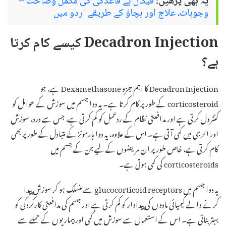
یہ بھی پڑھیں:
فیکال بے قاعدگی کی مکمل وضاحت –
وجوہات، علاج اور بچاؤ کے طریقے اردو میں
Decadron Injection کیسے کام کرتا
ہے؟
Decadron Injection کا اہم جزو Dexamethasone ہے، جو
corticosteroid کے طور پر کام کرتا ہے۔ یہ دوا جسم میں سوزش کے عوامل کو
کنٹرول کرتی ہے اور مدافعتی نظام کے ردعمل کو کم کرتی ہے، جس سے درد، سوزش
اور الرجی میں کمی آتی ہے۔ اس کے علاوہ، یہ دوا ہارمونز کے متبادل کے طور پر بھی
کام کرتی ہے، خاص طور پر ان مریضوں کے لیے جن کے جسم میں
corticosteroids کی کمی ہوتی ہے۔
یہ دوا جسم میں glucocorticoid receptors سے منسلک ہو کر سوزش پیدا
کرنے والے کیمیائی مادوں کی پیداوار کو کم کرتی ہے اور جسم کی مدافعتی کارکردگی کو
بہتر بناتی ہے۔ اس کے استعمال سے سوزش میں کمی اور بیماریوں کے حملے سے