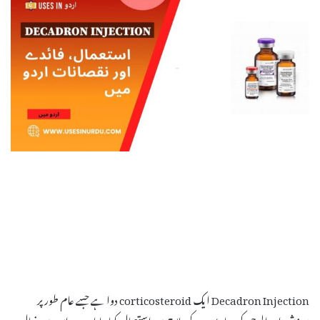
Decadron Injection ایک corticosteroid دوا ہے جسے عام طور پر
سوزش اور الرجی کی بیماریوں کے علاج میں استعمال کیا جاتا ہے۔ اس میں فعال