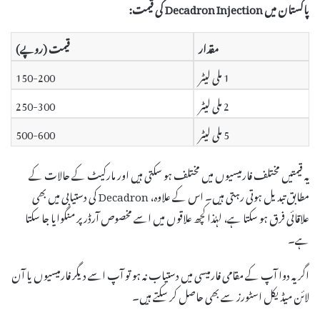
پاکستان میں Decadron Injection کی قیمت:
مقدار
قیمت (روپے)
1 ملی لیٹر
150-200
2 ملی لیٹر
250-300
5 ملی لیٹر
500-600
یہ قیمتیں مختلف فارمیسیوں میں مختلف ہو سکتی ہیں اور مارکیٹ کے حالات کے
مطابق تبدیل ہوتی رہتی ہیں۔ اس کے علاوہ، Decadron کی دستیابی میں بھی
علاقائی فرق ہو سکتا ہے، لہٰذا کچھ علاقوں میں اسے مخصوص آرڈر پر منگوایا جا سکتا
ہے۔
اگر یہ دوا آپ کے مقامی فارمیسی میں دستیاب نہ ہو تو آپ اسے دیگر فارمیسیوں یا آن
لائن میڈیکل اسٹورز سے بھی حاصل کر سکتے ہیں۔