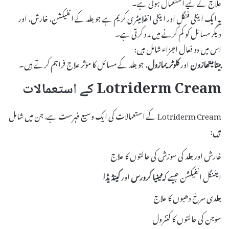
علاج کے لیے استعمال ہوتی ہے۔
یہ ایک اینٹی فنگل اور اینٹی انفلامیٹری کریم ہے جو جلد کے انفیکشن، خارش، اور
دیگر مسائل کو کم کرنے میں مدد کرتی ہے۔
اس میں دو فعال اجزاء شامل ہیں:
بیتامیتھازون
اور
کلوٹریمازول
، جو جلد کے مسائل کا مؤثر علاج فراہم کرتے ہیں۔
Lotriderm Cream کے استعمالات
Lotriderm Cream کے استعمالات کی ایک وسیع فہرست ہے، جن میں شامل
ہیں:
خارش اور جلد کی سوزش کی حالتوں کا علاج
ایفنگل انفیکشن جیسے کہ
ٹینیا کرورس
اور
کینڈیڈا
جلدی سرخ دھبوں کا علاج
سوجن کی حالتوں کا کنٹرول