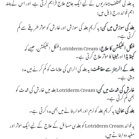
یہ جلد کی مختلف بیماریوں کے لیے ایک جامع علاج فراہم کرتی ہے، اور اس کے چند
اہم فوائد درج ذیل ہیں:
جلد کی سوزش میں کمی:
یہ کریم جلد کی سوزش اور خارش کو مؤثر طریقے سے کم
کرتی ہے۔
فنگل انفیکشن کا علاج:
Lotriderm Cream فنگل انفیکشن، جیسے کہ
کینڈیڈا
اور
ٹینیا
کا مؤثر علاج کرتی ہے۔
جلد کے الرجنز سے حفاظت:
یہ جلد کی الرجی کی علامات کو کم کرنے میں مدد
دیتی ہے۔
خارش کی شدت میں کمی:
Lotriderm Cream جلد میں خارش کی شدت کو
بھی کم کرتی ہے۔
جلد کی بحالی:
یہ کریم جلد کو نرم اور ہموار بنانے میں بھی مدد کرتی ہے۔
یہ فوائد Lotriderm Cream کو جلدی مسائل کے علاج کے لیے ایک مؤثر اور
مفید دوا بناتے ہیں،