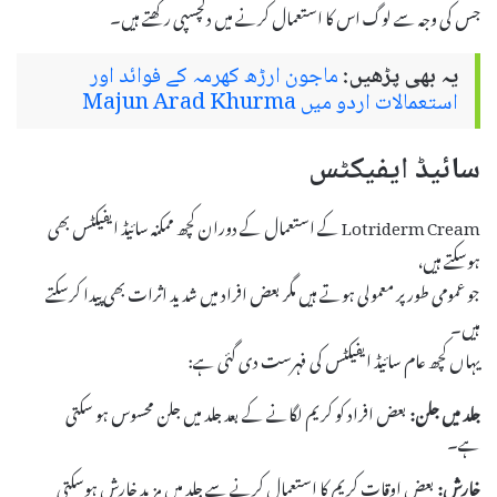
جس کی وجہ سے لوگ اس کا استعمال کرنے میں دلچسپی رکھتے ہیں۔
یہ بھی پڑھیں:
ماجون ارڑھ کھرمہ کے فوائد اور
استعمالات اردو میں Majun Arad Khurma
سائیڈ ایفیکٹس
Lotriderm Cream کے استعمال کے دوران کچھ ممکنہ سائیڈ ایفیکٹس بھی
ہوسکتے ہیں،
جو عمومی طور پر معمولی ہوتے ہیں مگر بعض افراد میں شدید اثرات بھی پیدا کرسکتے
ہیں۔
یہاں کچھ عام سائیڈ ایفیکٹس کی فہرست دی گئی ہے:
جلد میں جلن:
بعض افراد کو کریم لگانے کے بعد جلد میں جلن محسوس ہو سکتی
ہے۔
خارش:
بعض اوقات کریم کا استعمال کرنے سے جلد میں مزید خارش ہوسکتی