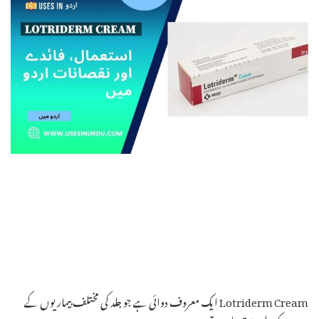
Lotriderm Cream ایک معروف دوائی ہے جو جلد کی مختلف بیماریوں کے