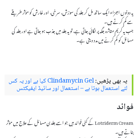
یہ دونوں اجزاء ایک ساتھ مل کر جلد کی سوزش، سرخی، اور خارش کو مؤثر طریقے
سے کم کرتے ہیں۔
جب یہ کریم متاثرہ جگہ پر لگائی جاتی ہے، تو یہ جلد میں جذب ہو جاتی ہے اور جلد کی
مسائل کو کم کرنے میں مدد دیتی ہے۔
یہ بھی پڑھیں:
Clindamycin Gel کیا ہے اور یہ کس
لئے استعمال ہوتا ہے – استعمال اور سائیڈ ایفیکٹس
فوائد
Lotriderm Cream کے کئی فوائد ہیں جو اسے جلدی مسائل کے علاج میں مؤثر
بناتے ہیں۔