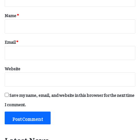
t
*
Name
*
Email
*
Website
Save my name, email, and website in this browser for the next time
I comment.