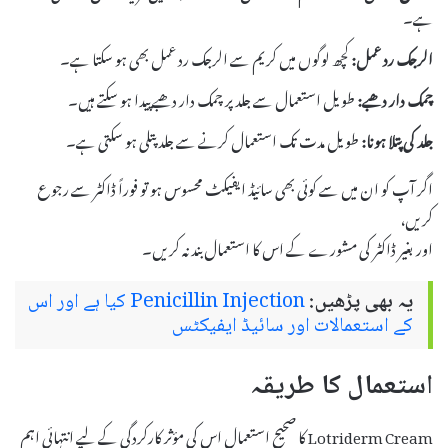
ہے۔
الرجک رد عمل:
کچھ لوگوں میں کریم سے الرجک رد عمل بھی ہو سکتا ہے۔
چمک دار دھبے:
طویل استعمال سے جلد پر چمک دار دھبے پیدا ہو سکتے ہیں۔
جلد کی پتلا ہونا:
طویل مدت تک استعمال کرنے سے جلد پتلی ہو سکتی ہے۔
اگر آپ کو ان میں سے کوئی بھی سائیڈ ایفیکٹ محسوس ہو تو فوراً ڈاکٹر سے رجوع
کریں،
اور بغیر ڈاکٹر کی مشورے کے اس کا استعمال بند نہ کریں۔
یہ بھی پڑھیں:
Penicillin Injection کیا ہے اور اس
کے استعمالات اور سائیڈ ایفیکٹس
استعمال کا طریقہ
Lotriderm Cream کا صحیح استعمال اس کی مؤثر کارکردگی کے لیے انتہائی اہم