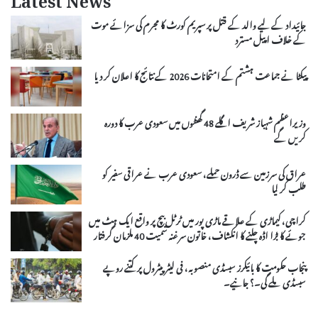
Latest News
جائیداد کے لیے والد کے قتل پر سپریم کورٹ کا مجرم کی سزائے موت
کے خلاف اپیل مسترد
پیکٹا نے جماعت ہشتم کے امتحانات 2026 کے نتائج کا اعلان کر دیا
وزیراعظم شہباز شریف اگلے 48 گھنٹوں میں سعودی عرب کا دورہ
کریں گے
عراق کی سرزمین سے ڈرون حملے، سعودی عرب نے عراقی سفیر کو
طلب کر لیا
کراچی، کیماڑی کے علاقے ماڑی پور میں ٹرٹل بیچ پر واقع ایک ہٹ میں
جوئے کا بڑا اڈہ چلنے کا انکشاف، خاتون سرغنہ سمیت 40 ملزمان گرفتار
پنجاب حکومت کا بائیکرز سبسڈی منصوبہ، فی لیٹر پیٹرول پر کتنے روپے
سبسڈی ملے گی۔؟ جانیے۔