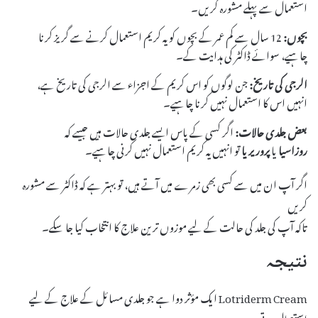
استعمال سے پہلے مشورہ کریں۔
بچوں:
12 سال سے کم عمر کے بچوں کو یہ کریم استعمال کرنے سے گریز کرنا
چاہیے، سوائے ڈاکٹر کی ہدایت کے۔
الرجی کی تاریخ:
جن لوگوں کو اس کریم کے اجزاء سے الرجی کی تاریخ ہے،
انہیں اس کا استعمال نہیں کرنا چاہیے۔
بعض جلدی حالات:
اگر کسی کے پاس ایسے جلدی حالات ہیں جیسے کہ
روزاسیا
یا
پروریریا
تو انہیں یہ کریم استعمال نہیں کرنی چاہیے۔
اگر آپ ان میں سے کسی بھی زمرے میں آتے ہیں، تو بہتر ہے کہ ڈاکٹر سے مشورہ
کریں
تاکہ آپ کی جلد کی حالت کے لیے موزوں ترین علاج کا انتخاب کیا جا سکے۔
نتیجہ
Lotriderm Cream ایک مؤثر دوا ہے جو جلدی مسائل کے علاج کے لیے
استعمال ہوتی ہے،