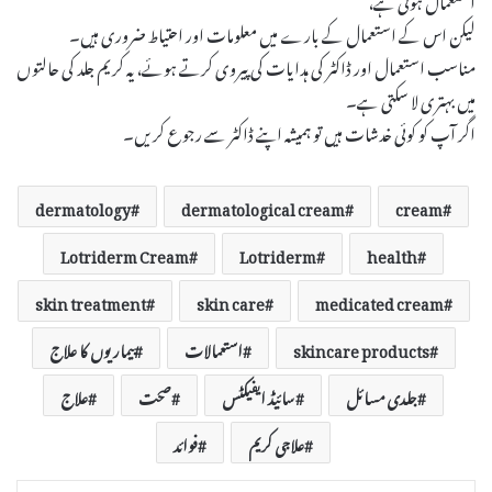
لیکن اس کے استعمال کے بارے میں معلومات اور احتیاط ضروری ہیں۔
مناسب استعمال اور ڈاکٹر کی ہدایات کی پیروی کرتے ہوئے، یہ کریم جلد کی حالتوں
میں بہتری لا سکتی ہے۔
اگر آپ کو کوئی خدشات ہیں تو ہمیشہ اپنے ڈاکٹر سے رجوع کریں۔
dermatology
dermatological cream
cream
Lotriderm Cream
Lotriderm
health
skin treatment
skin care
medicated cream
skincare products
استعمالات
بیماریوں کا علاج
جلدی مسائل
سائیڈ ایفیکٹس
صحت
علاج
علاجی کریم
فوائد