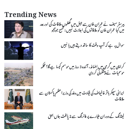
Trending News
بیرسٹر سیف نے عمران خان سے جیل میں گھنٹوں ملاقات کی اور بعد
میں کہا عمران خان کو ملاقاتوں کی اجازت نہیں : شمع جونیجو
سوال یہ ہے کہ آپ وقت کا ساتھ دیتے ہیں یا نہیں
کراچی میں گرمی میں اضافہ، آئندہ 3 روز میں موسم کیسا ہے گا؟ محکمہ
موسمیات نے پیشگوئی کر دی
ایرانی سپیکر باقر غالیباف کی قیادت میں وفد کی وزیراعظم پاکستان سے
ملاقات
لینڈنگ کے دوران طیارے پر فائرنگ سے 2 پائلٹ جاں بحق