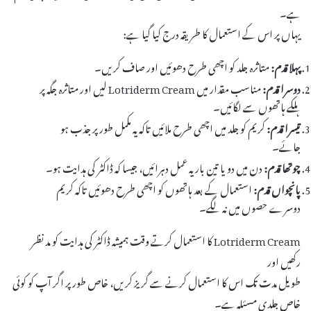
ہے۔
یہاں پر اس کے استعمال کا طریقہ درج کیا گیا ہے:
پہلا قدم:
متاثرہ جلد کو اچھی طرح دھوئیں اور صاف کریں۔
دوسرا قدم:
مناسب مقدار میں Lotriderm Cream لیں اور متاثرہ جگہ پر
ہلکے ہاتھوں سے لگائیں۔
تیسرا قدم:
کریم کو جلد میں اچھی طرح ملائیں تاکہ یہ مکمل طور پر جذب ہو
جائے۔
چوتھا قدم:
دن میں دو یا تین بار یہ عمل دہرائیں، جیسا کہ ڈاکٹر کی ہدایت ہو۔
پانچواں قدم:
استعمال کے بعد ہاتھوں کو اچھی طرح دھوئیں تاکہ کریم
دوسرے حصوں میں نہ لگے۔
Lotriderm Cream کا استعمال کرتے وقت ہمیشہ ڈاکٹر کی ہدایت کو مد نظر
رکھیں اور
طویل مدت تک اس کا استعمال کرنے سے گریز کریں، خاص طور پر اگر آپ کو کوئی
خاص جلدی مسئلہ ہے۔