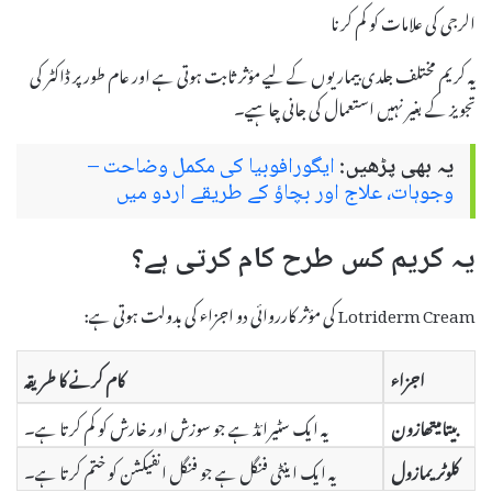
الرجی کی علامات کو کم کرنا
یہ کریم مختلف جلدی بیماریوں کے لیے مؤثر ثابت ہوتی ہے اور عام طور پر ڈاکٹر کی
تجویز کے بغیر نہیں استعمال کی جانی چاہیے۔
یہ بھی پڑھیں:
ایگورافوبیا کی مکمل وضاحت –
وجوہات، علاج اور بچاؤ کے طریقے اردو میں
یہ کریم کس طرح کام کرتی ہے؟
Lotriderm Cream کی مؤثر کارروائی دو اجزاء کی بدولت ہوتی ہے:
اجزاء
کام کرنے کا طریقہ
بیتامیتھازون
یہ ایک سٹیرائڈ ہے جو سوزش اور خارش کو کم کرتا ہے۔
کلوٹریمازول
یہ ایک اینٹی فنگل ہے جو فنگل انفیکشن کو ختم کرتا ہے۔