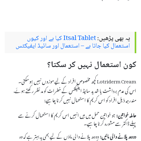
یہ بھی پڑھیں:
Itsal Tablet کیا ہے اور کیوں
استعمال کیا جاتا ہے – استعمال اور سائیڈ ایفیکٹس
کون استعمال نہیں کر سکتا؟
Lotriderm Cream کچھ مخصوص افراد کے لیے موزوں نہیں ہوسکتی۔
اس کی عدم برداشت یا شدید سائیڈ ایفیکٹس کے خطرات کو مد نظر رکھتے ہوئے،
مندرجہ ذیل افراد کو اس کریم کا استعمال نہیں کرنا چاہیے:
حاملہ خواتین:
جو خواتین حمل میں ہیں انہیں اس کریم کا استعمال کرنے سے
پہلے ڈاکٹر سے مشورہ کرنا چاہیے۔
دودھ پلانے والی مائیں:
دودھ پلانے والی ماؤں کے لیے بھی یہ بہتر ہے کہ وہ