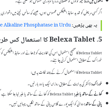
پٹھوں میں درد:
کچھ لوگوں کو عضلاتی درد یا کمزوری محسوس ہو سکتی ہے۔
اگر کسی مریض کو شدید سائیڈ ایفیکٹس محسوس ہوں، جیسے کہ سانس لینے میں دشواری 
یہ بھی پڑھیں:
e Alkaline Phosphatase in Urdu
5. Belexa Tablet کا استعمال کس طرح کریں؟
Belexa Tablet کا صحیح استعمال اس کی افادیت کو بڑھانے اور سائیڈ ایف
خوراک کے مطابق استعمال کرنی چاہئے۔
Belexa Tablet کا استعمال کرنے کے چند نکات یہ ہیں:
خوراک:
ڈاکٹر کی ہدایت کے مطابق روزانہ ایک یا دو بار لیں۔
کھانے کے ساتھ یا بغیر:
Belexa Tablet کو کھانے کے ساتھ یا بغیر لیا جا سکتا ہے، مگر باقاعدہ طریقے سے لینا بہتر ہے۔
پانی کے ساتھ:
دوائی کو ایک پورے گلاس پانی کے ساتھ نگلیں، چبائیں نہیں۔