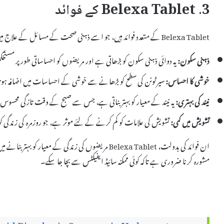
3. Belexa Tablet کے فوائد
Belexa Tablet کے متعدد فوائد ہیں، جو اسے ذہنی صحت کے مسائل کے علاج میں ایک مؤثر آپشن بناتے ہیں:
ذہنی سکون:
یہ دوائی ذہنی سکون کو بڑھاتی ہے اور مریضوں کو احساساتی طور پر مستح
خوشی کا احساس:
سیرٹونن کی سطح کو بڑھانے سے خوشی کے احساسات میں اضافہ ہو
نیند کی بہتری:
یہ نیند کے معیار کو بہتر بناتی ہے، جس سے صبح کے وقت تازگی محسو
تشویش میں کمی:
تشویش کی علامات کو کم کرنے کے لئے موثر ہے، جو روزمرہ کی زندگی کو 
ان فوائد کی بدولت، Belexa Tablet مریضوں کی زندگی کے م
مشورہ کرنا ضروری ہے تاکہ کوئی ممکنہ سائیڈ ایفیکٹس سے بچا جا سکے۔