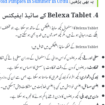
یہ بھی پڑھیں:
oid Pimples in Summer in Urdu
4. Belexa Tablet کے سائیڈ ایفیکٹس
Belexa Tablet کا استعمال کچھ سائیڈ ایفیکٹس کے ساتھ ہو سکتا ہے، جو مخ
ہلکے سے درمیانی ہوتے ہیں، مگر کچھ صورتوں میں شدید بھی ہو سکتے ہیں۔
Belexa Tablet کے ممکنہ سائیڈ ایفیکٹس میں شامل ہیں:
متلی اور قے:
کچھ مریضوں کو اس دوائی کے استعمال کے دوران متلی یا قے کی شک
تھکاوٹ:
مریضوں کو دن کے وقت تھکاوٹ یا سستی کا احساس ہو سکتا ہے۔
نیند کی دشواری:
کچھ افراد کو نیند کی خرابی کا سامنا ہو سکتا ہے، جس سے ان کی روزمرہ
جنسی مسائل:
جنسی خواہش میں کمی یا جنسی فعالیت میں مشکلات پیش آ سکتی ہیں۔
وزن میں تبدیلی:
کچھ مریضوں کا وزن بڑھنے یا کم ہونے کا تجربہ ہو سکتا ہے۔