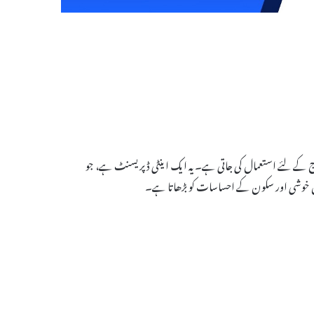
کے علاج کے لئے استعمال کی جاتی ہے۔ یہ ایک اینٹی ڈپریسنٹ ہے، جو
 میں خوشی اور سکون کے احساسات کو بڑھاتا ہے۔