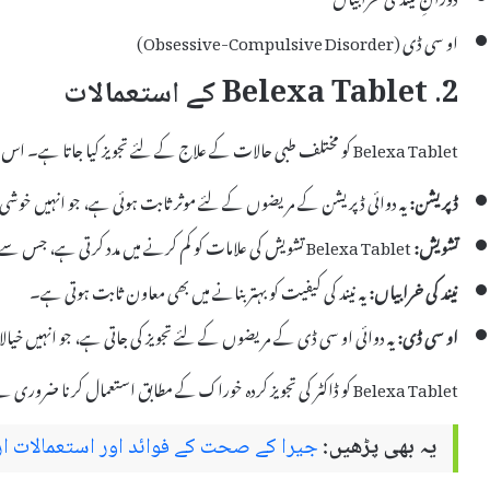
او سی ڈی (Obsessive-Compulsive Disorder)
2. Belexa Tablet کے استعمالات
Belexa Tablet کو مختلف طبی حالات کے علاج کے لئے تجویز کیا جاتا ہے۔ اس کے اہم استعمالات درج ذیل ہیں:
ڈپریشن:
یہ دوائی ڈپریشن کے مریضوں کے لئے موثر ثابت ہوئی ہے، جو انہیں خوش
تشویش:
Belexa Tablet تشویش کی علامات کو کم کرنے میں مدد کرتی ہے، جس سے مریضوں کو سکون ملتا ہے۔
نیند کی خرابیاں:
یہ نیند کی کیفیت کو بہتر بنانے میں بھی معاون ثابت ہوتی ہے۔
او سی ڈی:
یہ دوائی او سی ڈی کے مریضوں کے لئے تجویز کی جاتی ہے، جو انہیں خیالا
Belexa Tablet کو ڈاکٹر کی تجویز کردہ خوراک کے مطابق استعمال کرنا ضروری ہے، تاکہ بہترین نتائج حاصل کیے جا سکیں۔
یہ بھی پڑھیں:
جیرا کے صحت کے فوائد اور استعمالات ار