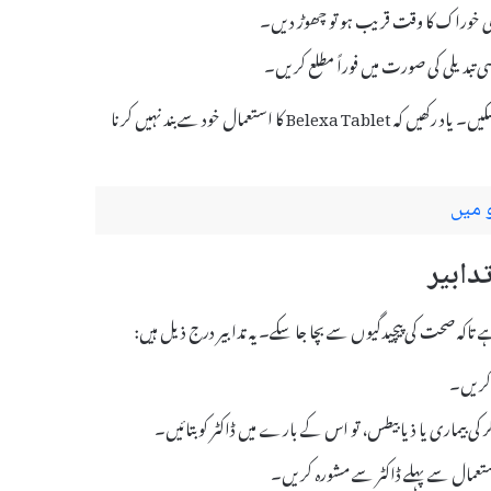
گلی خوراک کا وقت قریب ہو تو چھوڑ دیں۔
 تبدیلی کی صورت میں فوراً مطلع کریں۔
یہ دوائی مستقل بنیادوں پر لینا ضروری ہے تاکہ اس کے بہترین نتائج حاصل کئے جا سکیں۔ یاد رکھیں کہ Belexa Tablet کا استعمال خود سے بند نہیں کرنا
 میں
ہ کریں۔
ر کی بیماری یا ذیابیطس، تو اس کے بارے میں ڈاکٹر کو بتائیں۔
استعمال سے پہلے ڈاکٹر سے مشورہ کریں۔