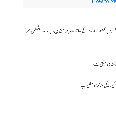
How to Av
تلف افراد میں مختلف شدت کے ساتھ ظاہر ہو سکتے ہیں۔ یہ سائیڈ ایفیکٹس عموماً
ایت ہو سکتی ہے۔
 کی زندگی متاثر ہو سکتی ہے۔