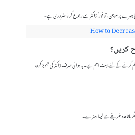
یا چہرے پر سوجن، تو فوراً ڈاکٹر سے رجوع کرنا ضروری ہے۔
How to Decreas
یکٹس کو کم کرنے کے لئے بہت اہم ہے۔ یہ دوائی صرف ڈاکٹر کی تجویز کردہ