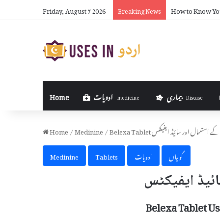
Friday, August 7 2026
How to Know Yo
Breaking News
بیماری
ادویات
Home
medicine
Disease
Belexa Tablet کے استعمال اور سائیڈ ایفیکٹس
/
Medinine
/
Home
گولیاں
ادویات
Tablets
Medinine
Belexa Tablet Us