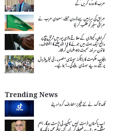
عرب کا دورہ کریں گے
عراق کی سرزمین سے ڈرون حملے، سعودی عرب نے
عراقی سفیر کو طلب کر لیا
کراچی، کیماڑی کے علاقے ماڑی پور میں ٹرٹل بیچ پر
واقع ایک ہٹ میں جوئے کا بڑا اڈہ چلنے کا انکشاف،
خاتون سرغنہ سمیت 40 ملزمان گرفتار
پنجاب حکومت کا بائیکرز سبسڈی منصوبہ، فی لیٹر پیٹرول
پر کتنے روپے سبسڈی ملے گی۔؟ جانیے۔
Trending News
ٹک ٹاک نے نئے فیچرز متعارف کروا دیئے
اب پاکستان فرسٹ نہیں سیکیورٹی فرسٹ ہوگا، اہم
میٹنگ میں بڑے فیصلے کرلیے گئے، اینکر محمد مالک کا