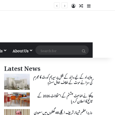
Log In
Random Article
Sidebar
Search
ls
About Us
for
Latest News
جائیداد کے لیے والد کے قتل پر سپریم کورٹ کا مجرم
کی سزائے موت کے خلاف اپیل مسترد
پیکٹا نے جماعت ہشتم کے امتحانات 2026 کے
نتائج کا اعلان کر دیا
وزیراعظم شہباز شریف اگلے 48 گھنٹوں میں سعودی