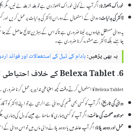
خوراک چھوڑنا:
اگر آپ نے کوئی خوراک چھوڑ دی ہے تو جلد از جلد لے لیں، مگر ا
ڈاکٹر کی ہدایات:
دوائی کے استعمال کے دوران ڈاکٹر کی ہدایات پر عمل کریں اور کسی
چاہئے، بلکہ ڈاکٹر سے مشورہ کرنا ضروری ہے۔
یہ بھی پڑھیں:
بادام کے تیل کے استعمالات اور فوائد اردو
6. Belexa Tablet کے خلاف احتیاطی تدابیر
Belexa Tablet کا استعمال کرتے وقت کچھ احتیاطی تدابیر پر عمل کرنا ضروری ہے تاکہ صحت کی پیچیدگیوں سے بچا جا سکے۔ یہ تدابیر درج ذیل ہیں:
دوائی کی تاریخ:
اگر آپ کو کسی بھی قسم کی دوائی سے الرجی ہے تو اپنے ڈاکٹر کو آگا
موجودہ صحت کی حالت:
اگر آپ کو کسی بیماری کا سامنا ہے جیسے کہ دل کی بیماری، جگ
حمل اور دودھ پلانا:
اگر آپ حاملہ ہیں یا دودھ پلانے والی ماں ہیں تو اس دوائی کے 