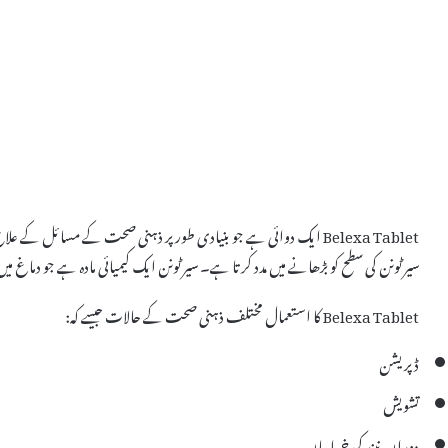
Belexa Tablet ایک دوائی ہے جو بنیادی طور پر ذہنی صحت کے مسائل 
سیرٹونن کی سطح کو بڑھانے میں مدد کرتا ہے۔ سیرٹونن ایک کیمیائی مادہ ہے جو دماغ
Belexa Tablet کا استعمال مختلف ذہنی صحت کے حالات جیسے کہ:
ڈپریشن
تشویش
دورانِ نیند کی خرابیاں