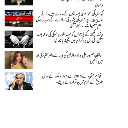
دعویٰ
کیا امریکی عوام کی اسرائیل کے بارے میں رائے
بدل رہی ہے؟ امریکی نشریاتی ادارے کے سروے کی
اہم تفصیلات سامنے آ گئی
رشتہ دیکھنے گئے نوجوان کو مبینہ طورپر لڑکی کی خالہ پسند
آگئی، ٹی وی پروگرام میں وظیفہ پوچھ لیا
اداکارہ صبور علی بولڈ ساڑھی کی وجہ سے پھر تنقید کی زد
میں آ گئیں
اقوام متحدہ نے 2015 سے 2025 تک کے سال
تاریخ کے گرم ترین قرار دے دیئے۔