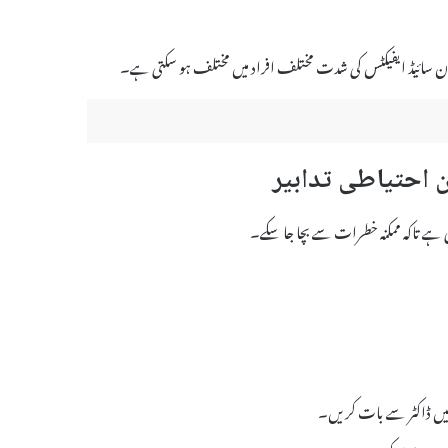
۔ ان سائیڈ ایفیکٹس کی شدت مختلف افراد میں مختلف ہو سکتی ہے۔