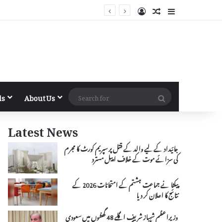
Log In
Random Article
Sidebar
Search
ls
About Us
for
Latest News
جائیداد کے لیے والد کے قتل پر سپریم کورٹ کا مجرم
کی سزائے موت کے خلاف اپیل مسترد
پیکٹا نے جماعت ہشتم کے امتحانات 2026 کے
نتائج کا اعلان کر دیا
وزیراعظم شہباز شریف اگلے 48 گھنٹوں میں سعودی