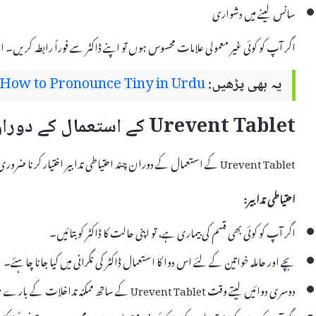
سانس لینے میں دشواری
اگر آپ کو کوئی غیر معمولی علامات محسوس ہوں تو اپنے ڈاکٹر سے فوراً رابطہ کریں
یہ بھی پڑھیں:
How to Pronounce Tiny in Urdu
Urevent Tablet کے استعمال کے دوران احتیاطی تدابیر
Urevent Tablet کے استعمال کے دوران چند احتیاطی تدابیر اختیار کرنا ضروری ہے تاکہ ممکنہ خطرات سے بچا جا سکے۔
احتیاطی تدابیر:
اگر آپ کو کوئی بھی قسم کی بیماری ہے، تو اپنی حالت کا ڈاکٹر کو بتائیں۔
بچے اور حاملہ خواتین کے لئے اس دوا کا استعمال ڈاکٹر کی نگرانی میں کیا جانا چاہئے۔
دوسری دوائیں لیتے وقت Urevent Tablet کے ساتھ ممکنہ تداخلات کے بارے میں ڈاکٹر سے بات کریں۔