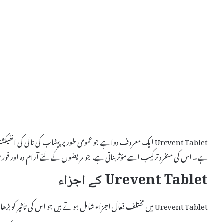
ہے۔ اس کی منفرد ترکیب اسے مؤثر بناتی ہے، جو مریضوں کے لئے آرام دہ اور فوری
Urevent Tablet کے اجزاء
Urevent Tablet میں مختلف فعال اجزاء شامل ہوتے ہیں جو اس کی تاثیر کو بڑھاتے ہیں۔ اس کی اہم اجزاء درج ذیل ہیں: