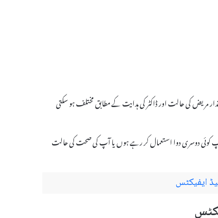
ی جاتی ہیں، لیکن یہ مقدار مریض کی حالت اور ڈاکٹر کی ہدایت کے مطابق مختلف ہو سکتی
ر آپ کوئی دوسری دوا استعمال کر رہے ہوں یا آپ کی صحت کی حالت