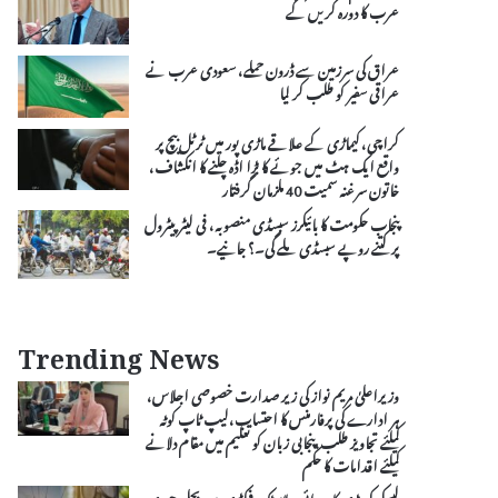
عرب کا دورہ کریں گے
عراق کی سرزمین سے ڈرون حملے، سعودی عرب نے
عراقی سفیر کو طلب کر لیا
کراچی، کیماڑی کے علاقے ماڑی پور میں ٹرٹل بیچ پر
واقع ایک ہٹ میں جوئے کا بڑا اڈہ چلنے کا انکشاف،
خاتون سرغنہ سمیت 40 ملزمان گرفتار
پنجاب حکومت کا بائیکرز سبسڈی منصوبہ، فی لیٹر پیٹرول
پر کتنے روپے سبسڈی ملے گی۔؟ جانیے۔
Trending News
وزیراعلیٰ مریم نواز کی زیر صدارت خصوصی اجلاس،
ہر ادارے کی پرفارمنس کا احتساب،لیپ ٹاپ کوٹہ
کیلئے تجاویز طلب،پنجابی زبان کو تعلیم میں مقام دلانے
کیلئے اقدامات کا حکم
لیسکو کی بڑی کارروائی،پلاسٹک فیکٹری میں بجلی چوری