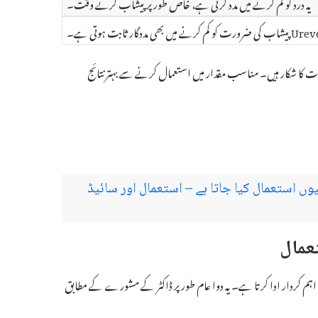
یہ درد کو کم کرنے میں مدد کرتی ہے، خاص طور پر پیشاب کرتے وقت۔
بھی مددگار ثابت ہوتی ہے۔
ات کا شکار ہیں۔ مناسب مقدار میں استعمال کرنے سے بہتر نتائج
Mont کیا ہے اور کیوں استعمال کیا جاتا ہے – استعمال اور سائیڈ
ائج میں اہم کردار ادا کرتا ہے۔ یہ دوا عام طور پر ڈاکٹر کے مشورے کے مطابق