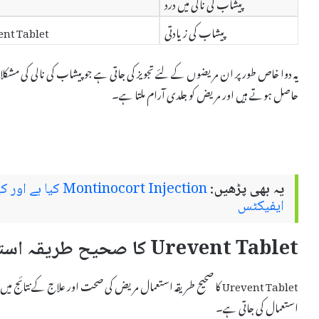
پیشاب کی نالی میں درد
پیشاب کی زیادتی
Urevent Tablet پیشاب کی ضرورت کو کم کرنے میں 
یہ دوا خاص طور پر ان مریضوں کے لئے تجویز کی جاتی ہے جو پیشاب کی نالی کی مشکل
حاصل ہوتے ہیں اور مریض کو جلدی آرام ملتا ہے۔
یہ بھی پڑھیں:
inocort Injection
ایفیکٹس
Urevent Tablet کا صحیح طریقہ استعمال
Urevent Tablet کا صحیح طریقہ استعمال مریض کی صحت اور علاج کے نت
استعمال کی جاتی ہے۔