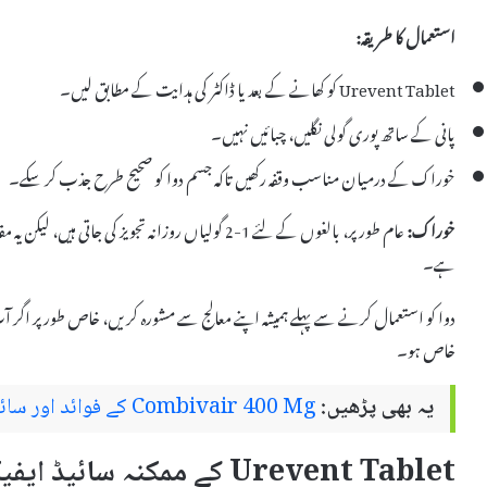
استعمال کا طریقہ:
Urevent Tablet کو کھانے کے بعد یا ڈاکٹر کی ہدایت کے مطابق لیں۔
پانی کے ساتھ پوری گولی نگلیں، چبائیں نہیں۔
خوراک کے درمیان مناسب وقفہ رکھیں تاکہ جسم دوا کو صحیح طرح جذب کر سکے۔
خوراک:
عام طور پر، بالغوں کے لئے 1-2 گولیاں روزانہ تجویز ک
ہے۔
دوا کو استعمال کرنے سے پہلے ہمیشہ اپنے معالج سے مشورہ کریں، خاص طور پر اگ
خاص ہو۔
یہ بھی پڑھیں:
Combivair 400 Mg کے فوائد اور سائیڈ ایفیکٹس
Urevent Tablet کے ممکنہ سائیڈ ایفیکٹس