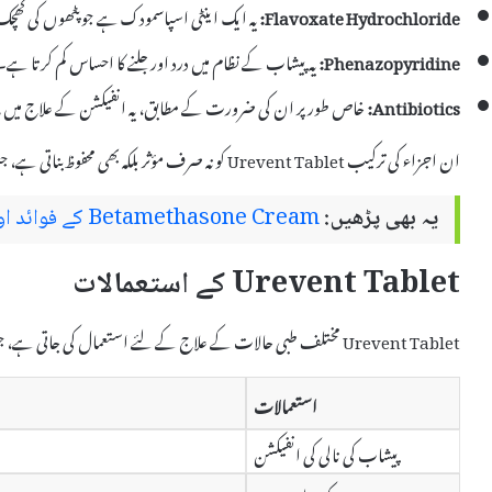
Flavoxate Hydrochloride:
یہ ایک اینٹی اسپاسمودک ہے جو پٹھوں کی کھچک 
Phenazopyridine:
یہ پیشاب کے نظام میں درد اور جلنے کا احساس کم کرتا ہے۔
Antibiotics:
خاص طور پر ان کی ضرورت کے مطابق، یہ انفیکشن کے علاج میں م
ان اجزاء کی ترکیب Urevent Tablet کو نہ صرف مؤثر بلکہ بھی محفوظ بناتی ہے، جب تک کہ اسے صحیح مقدار میں استعمال کیا جائے۔
یہ بھی پڑھیں:
Betamethasone Cream کے فوائد اور سائیڈ ایفیکٹس
Urevent Tablet کے استعمالات
Urevent Tablet مختلف طبی حالات کے علاج کے لئے استعمال کی جاتی ہے، جن میں شامل ہیں:
استعمالات
پیشاب کی نالی کی انفیکشن