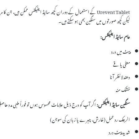
Urevent Tablet کے استعمال کے دوران کچھ سائیڈ ایفیکٹس ممکن ہیں، جن
لیکن کچھ صورتوں میں سنگین بھی ہو سکتے ہیں۔
عام سائیڈ ایفیکٹس:
پیٹ میں درد
متلی یا قے
دھندلا نظر آنا
خشک منہ
سنگین سائیڈ ایفیکٹس:
اگر آپ کو درج ذیل علامات محسوس ہوں تو فوراً طبی مدد حاص
الرجک رد عمل (خارش، چہرے یا زبان کی سوجن)
شدید پیٹ درد