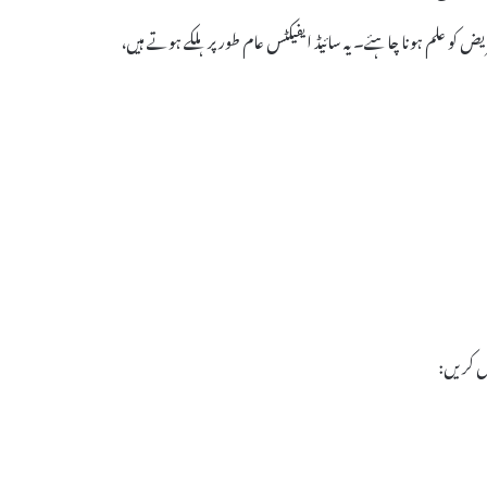
 کا مریض کو علم ہونا چاہئے۔ یہ سائیڈ ایفیکٹس عام طور پر ہلکے ہوتے ہیں،
ل کریں: