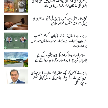
پکڑی گئی ،مالکان فرار،کروڑوں کا بل عائد
توشہ خانہ جعلی رسید کیس: بانی پی ٹی آئی اور بشری بی
بی کی ضمانت منظور، حکمنامہ جاری
وزیر خارجہ اسحاق ڈار کا آذربائیجان کے ہم منصب
جیہون بیراموف سے رابطہ، موجودہ علاقائی صورتحال
پر بات چیت
اسلام آباد میں مذاکرات کی بڑی بیٹھک کے لئے
تیاریاں شروع، فائیو اسٹار ہوٹلز خالی کروا لئے گئے
پاسپورٹ آفس کو ایک مثالی ادارہ بنانے کا عزم، ڈی
جی پاسپورٹ کے پہلے اجلاس کی اندر کی کہانی منظر
عام پر آ گئی