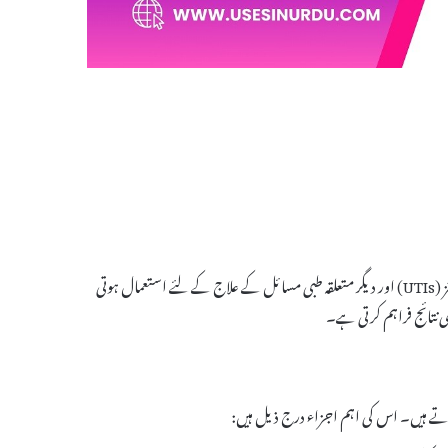
Urevent Tablet ایک معروف دوا ہے جو عمومی طور پر پیشاب کی نالی کی انفیکشنز (UTIs) اور دیگر متعلقہ طبی مسائل کے علاج کے لئے استعمال ہوتی
 نتائج فراہم کرتی ہے۔