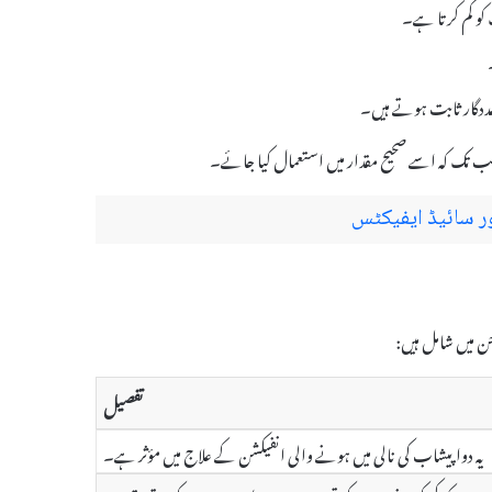
کو کم کرتا ہے۔
ددگار ثابت ہوتے ہیں۔
تفصیل
یہ دوا پیشاب کی نالی میں ہونے والی انفیکشن کے علاج میں مؤثر ہے۔