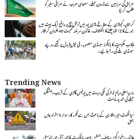
عراق کی سرزمین سے ڈرون حملے، سعودی عرب نے عراقی سفیر کو
طلب کر لیا
کراچی، کیماڑی کے علاقے ماڑی پور میں ٹرٹل بیچ پر واقع ایک ہٹ میں
جوئے کا بڑا اڈہ چلنے کا انکشاف، خاتون سرغنہ سمیت 40 ملزمان گرفتار
پنجاب حکومت کا بائیکرز سبسڈی منصوبہ، فی لیٹر پیٹرول پر کتنے روپے
سبسڈی ملے گی۔؟ جانیے۔
Trending News
وزیراعلیٰ مریم نواز کی لکی مروت میں پولیس گاڑی کے قریب دہشتگرد
حملے کی شدید مذمت
سیالکوٹ: تیز رفتاری کے باعث بس سے ٹکر، کار سوار 5 افراد جاں
بحق
خاتون اغوا کیس: چیف جسٹس لاہور ہائیکورٹ کا ڈی آئی جی انوسٹی