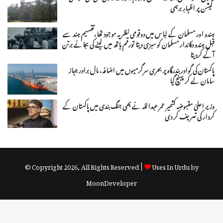
گیشن پر اظہارِ برہمی
ہندو اور مسلمان کے لباس میں دوقومی نظریہ موجود تھا،تقسیم ہند سے
قبل ہندو دکاندار مسلمان کو سبزی دیتا تورقم ہاتھ میں لینے کی بجائے برتن
آگے کردیتا
پاکستان کی گوادر بندرگاہ پر بحری سرگرمیوں میں اضافہ، مال برادر جہاز
سامان لے کر پہنچ گیا
وزیر اعلیٰ مقبوضہ کشمیر عمر عبداللہ نے بھی جنگ بندی میں پاکستان کے
کردار کی تعریف کر دی
© Copyright 2026, All Rights Reserved |
Uses In Urdu by
MoonDeveloper