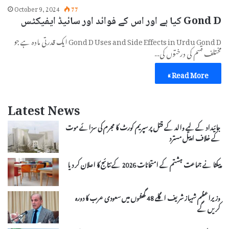
October 9, 2024
77
Gond D کیا ہے اور اس کے فوائد اور سائیڈ ایفیکٹس
Gond D Uses and Side Effects in Urdu Gond D ایک قدرتی مادہ ہے جو
مختلف قسم کی درختوں کی…
Read More »
Latest News
جائیداد کے لیے والد کے قتل پر سپریم کورٹ کا مجرم کی سزائے موت
کے خلاف اپیل مسترد
پیکٹا نے جماعت ہشتم کے امتحانات 2026 کے نتائج کا اعلان کر دیا
وزیراعظم شہباز شریف اگلے 48 گھنٹوں میں سعودی عرب کا دورہ
کریں گے