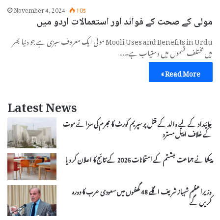
November 4, 2024
105
مولی کے صحت کے فوائد اور استعمالات اردو میں
Mooli Uses and Benefits in Urdu مولی ایک معروف سبزی ہے جو دنیا بھر
میں مختلف قسموں میں دستیاب ہے۔…
Read More »
Latest News
جائیداد کے لیے والد کے قتل پر سپریم کورٹ کا مجرم کی سزائے موت
کے خلاف اپیل مسترد
پیکٹا نے جماعت ہشتم کے امتحانات 2026 کے نتائج کا اعلان کر دیا
وزیراعظم شہباز شریف اگلے 48 گھنٹوں میں سعودی عرب کا دورہ
کریں گے