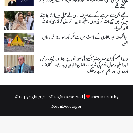
سمجھتے تھے۔
یہ مجھے بھی لمبے عرصے کے لیے صرف اس لیے جیل میں ڈالنا چاہتے
ہیں کہ میں سچ بات کرتی ہوں، علیمہ خان نے اپنی گرفتاری کا خدشہ
ظاہر کردیا۔
سیالکوٹ: تیز رفتاری کے باعث بس سے ٹکر، کار سوار 5 افراد جاں
بحق
وزیراعظم کی زیر صدارت سیکیورٹی صورتحال پر اجلاس،فیلڈ مارشل
اور اعلیٰ و سول حکام کی شرکت ، افغان طالبان کی جارحیت کیخلاف
کارروائی اور اہم امور پر بریفنگ
© Copyright 2026, All Rights Reserved |
Uses In Urdu by
MoonDeveloper