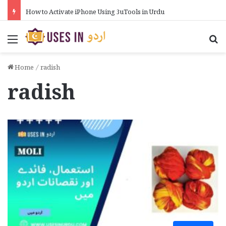
How to Activate iPhone Using 3uTools in Urdu
Menu
Se
Home
/
radish
radish