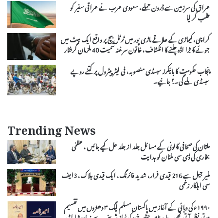
عراق کی سرزمین سے ڈرون حملے، سعودی عرب نے عراقی سفیر کو
طلب کر لیا
کراچی، کیماڑی کے علاقے ماڑی پور میں ٹرٹل بیچ پر واقع ایک ہٹ میں
جوئے کا بڑا اڈہ چلنے کا انکشاف، خاتون سرغنہ سمیت 40 ملزمان گرفتار
پنجاب حکومت کا بائیکرز سبسڈی منصوبہ، فی لیٹر پیٹرول پر کتنے روپے
سبسڈی ملے گی۔؟ جانیے۔
Trending News
ملتان کی صحافی کالونی کے مسائل جلد از جلد حل کیے جائیں ، عظمٰی
بخاری کی ڈی سی ملتان کو ہدایت
ملیر جیل سے 216 قیدی فرار، شدید فائرنگ، ایک قیدی ہلاک، 3ایف
سی اہلکار زخمی
۱۹۹۰ء کی دہائی کے آغاز میں پاکستان مسلم لیگ ۳ دھڑوں میں تقسیم
ہوتی نظر آتی تھی، حامد ناصر چٹھہ خود کو نواز شریف سے زیادہ بڑا لیڈر