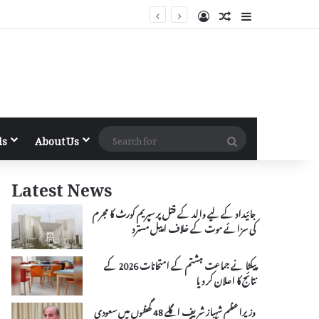
Log In
Random Article
Sidebar
Search
ls
About Us
for
Latest News
جائیداد کے لیے والد کے قتل پر سپریم کورٹ کا مجرم
کی سزائے موت کے خلاف اپیل مسترد
پیکٹا نے جماعت ہشتم کے امتحانات 2026 کے
نتائج کا اعلان کر دیا
وزیراعظم شہباز شریف اگلے 48 گھنٹوں میں سعودی