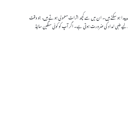
ر اثرات پیدا ہو سکتے ہیں۔ ان میں سے کچھ اثرات معمولی ہوتے ہیں، جو وقت
 لیے طبی امداد کی ضرورت ہوتی ہے۔ اگر آپ کو کوئی سنگین سائیڈ