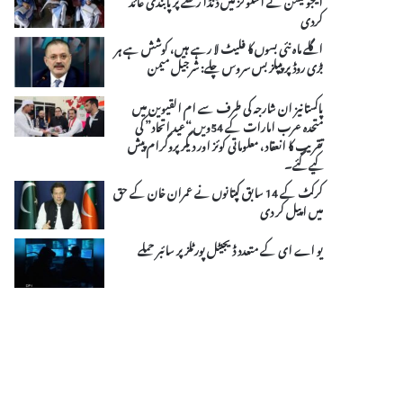
کردی
اگلے ماہ نئی بسوں کا فلیٹ لا رہے ہیں، کوشش ہے ہر
بڑی روڈ پر پیپلز بس سروس چلے: شرجیل میمن
پاکستانیز ان شارجہ کی طرف سے ام القیوین میں
متحدہ عرب امارات کے 54ویں “عید اتحاد” کی
تقریب کا انعقاد، معلوماتی کوئز اور دیگر پروگرام پیش
کیے گئے۔
کرکٹ کے 14 سابق کپتانوں نے عمران خان کے حق
میں اپیل کر دی
یو اے ای کے متعدد ڈیجیٹل پورٹلز پر سائبر حملے