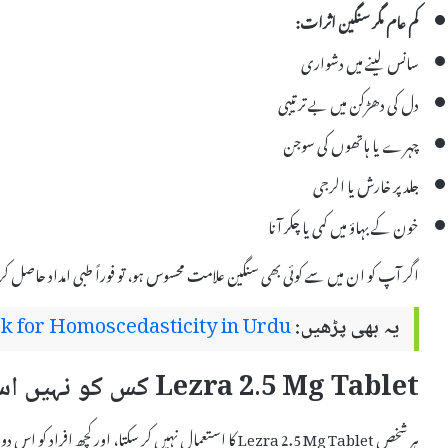
کم عام مگر سنگین اثرات:
سانس لینے میں دشواری
دل کی دھڑکن میں بے ترتیبی
چہرے یا ہاتھوں کی سوجن
جلد پر خارش یا الرجی
خون کے بہاؤ میں کمی یا چکر آنا
اگر آپ کو ان میں سے کوئی بھی سنگین علامت محسوس ہو، تو فوراً طبی امداد حاصل کریں
یہ بھی پڑھیں:
k for Homoscedasticity in Urdu
Lezra 2.5 Mg Tablet کس کو نہیں استعمال کرنی چاہیے؟
ہر شخص Lezra 2.5 Mg Tablet کا استعمال نہیں کر سکتا، اور