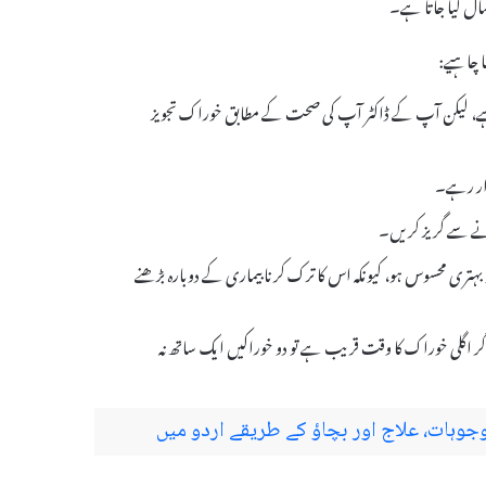
مال کیا جاتا ہے۔
دوا کی خوراک روزانہ ایک گولی (2.5mg) ہوتی ہے، لیکن آپ کے ڈاکٹر آپ کی صحت کے مطابق خوراک تجویز
رار رہے۔
وڑنے سے گریز کریں۔
پ کو بہتری محسوس ہو، کیونکہ اس کا ترک کرنا بیماری کے دوبارہ بڑھنے
ر اگلی خوراک کا وقت قریب ہے تو دو خوراکیں ایک ساتھ نہ
ہات، علاج اور بچاؤ کے طریقے اردو میں