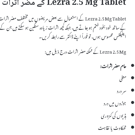
Lezra 2.5 Mg Tablet کے مضر اثرات
Lezra 2.5 Mg Tablet کے استعمال سے بعض مریضوں میں مختلف مض
کے ساتھ خود بخود ختم ہو جاتے ہیں، جبکہ کچھ اثرات زیادہ سنگین ہو سکتے ہیں جن کے
ایفیکٹس محسوس ہوں، تو فوراً اپنے ڈاکٹر سے رابطہ کریں۔
Lezra 2.5 Mg کے ممکنہ مضر اثرات درج ذیل ہیں:
عام مضر اثرات:
متلی
سر درد
جوڑوں میں درد
ہڈیوں کی کمزوری
تھکاوٹ یا نقاہت