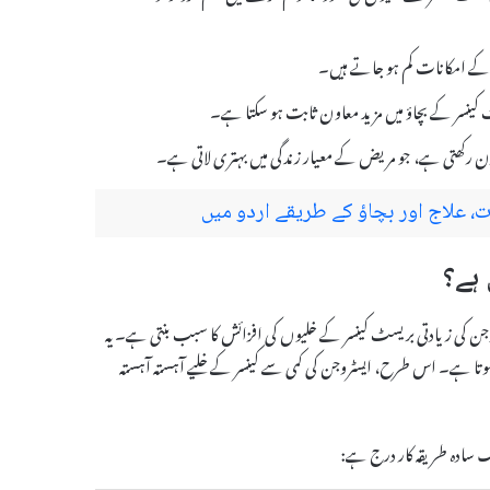
 کے امکانات کم ہو جاتے ہیں۔
 کینسر کے بچاؤ میں مزید معاون ثابت ہو سکتا ہے۔
ازن رکھتی ہے، جو مریض کے معیار زندگی میں بہتری لاتی ہے۔
علاج اور بچاؤ کے طریقے اردو میں
، کیونکہ ایسٹروجن کی زیادتی بریسٹ کینسر کے خلیوں کی افزائش کا سبب بنتی ہے۔ یہ
ر ہوتا ہے۔ اس طرح، ایسٹروجن کی کمی سے کینسر کے خلیے آہستہ آہستہ