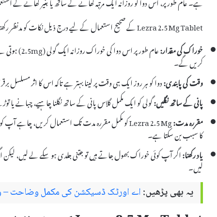
ہے۔ عام طور پر، اس دوا کو روزانہ ایک مرتبہ کھانے کے ساتھ یا بغیر کھانے کے استع
Lezra 2.5 Mg Tablet کے صحیح استعمال کے لیے درج ذیل نکات کو مدنظر رکھنا چاہیے:
خوراک کی مقدار:
عام طور پر اس 
کریں گے۔
وقت کی پابندی:
دوا کو ہر روز ایک ہی وقت پر لینا بہتر ہے تاکہ اس کا اثر مسلسل برق
پانی کے ساتھ نگلیں:
گولی کو ایک مکمل گلاس پانی کے ساتھ نگلنا چاہیے، چبانے یا ت
مقررہ مدت:
Lezra 2.5 Mg کو مکمل مقررہ مدت تک استعمال کریں، چاہے آ
کا سبب بن سکتا ہے۔
یاد رکھنا:
اگر آپ کوئی خوراک بھول جاتے ہیں تو جتنی جلدی ہو سکے لے لیں، لیکن اگ
لیں۔
یہ بھی پڑھیں:
اے اورٹک ڈسیکشن کی مکمل وضاحت – وجو