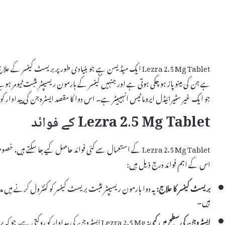
Lezra 2.5 Mg Tablet ایک میڈیسن ہے جو بنیادی طور پر بریسٹ کی
جو ایک غیر سٹیرائیڈل ایروماٹیس انہیبیٹر ہے۔ اس دوا کا مقصد ایسٹروجن کی پیداوار کو کم 
Lezra 2.5 Mg Tablet کے فوائد
Lezra 2.5 Mg Tablet کے استعمال سے کئی فوائد حاصل کیے جا سکت
اس کے اہم فوائد درج ذیل ہیں:
بریسٹ کینسر کا علاج:
یہ دوا ہارمون ریسیپٹر مثبت بریسٹ کینسر کو کنٹرول کرنے میں مد
ہیں۔
ایسٹروجن کی سطح میں کمی:
Lezra 2.5 Mg ایسٹروجن کی پیداوار کو روکتی ہے،