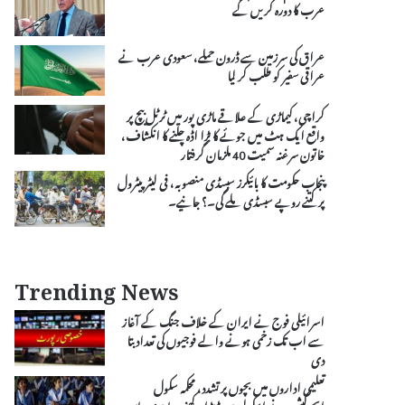
عرب کا دورہ کریں گے
عراق کی سرزمین سے ڈرون حملے، سعودی عرب نے
عراقی سفیر کو طلب کر لیا
کراچی، کیماڑی کے علاقے ماڑی پور میں ٹرٹل بیچ پر
واقع ایک ہٹ میں جوئے کا بڑا اڈہ چلنے کا انکشاف،
خاتون سرغنہ سمیت 40 ملزمان گرفتار
پنجاب حکومت کا بائیکرز سبسڈی منصوبہ، فی لیٹر پیٹرول
پر کتنے روپے سبسڈی ملے گی۔؟ جانیے۔
Trending News
اسرائیلی فوج نے ایران کے خلاف جنگ کے آغاز
سے اب تک زخمی ہونے والے فوجیوں کی تعداد بتا
دی
تعلیمی اداروں میں بچوں پر تشدد، محکمہ سکول
ایجوکیشن نے اسکولز میں ڈنڈا رکھنے پر پابندی عائد