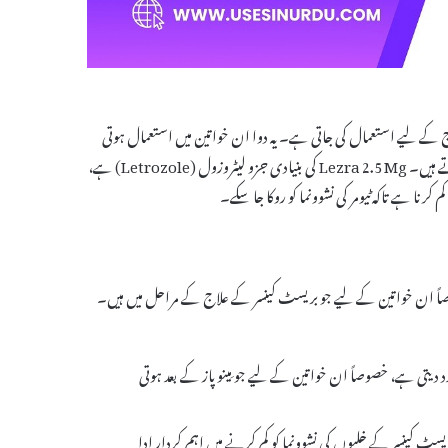
نسر کے علاج کے لیے استعمال کی جاتی ہے۔ یہ دوا ان خواتین میں استعمال ہوتی
ہے جن کی مِینوپاز ہو چکی ہوتی ہے اور جنہیں کینسر کے ہارمون ریسیپٹر مثبت ٹیومر ہوتے ہیں۔ Lezra 2.5 Mg کی بنیادی جزو لیٹروزول (Letrozole) ہے،
کرنا ہے تاکہ ٹیومر کی نشوونما کو روکا جا سکے۔
ے ہیں، خصوصاً ان خواتین کے لیے جو بریسٹ کینسر کے علاج کے مراحل میں ہیں۔
د دیتی ہے، خصوصاً ان خواتین کے لیے جو مِینوپاز کے بعد ہوتی
 جو کہ بریسٹ کینسر کے خلیوں کی نشوونما کو کم کرنے میں اہم کردار ادا