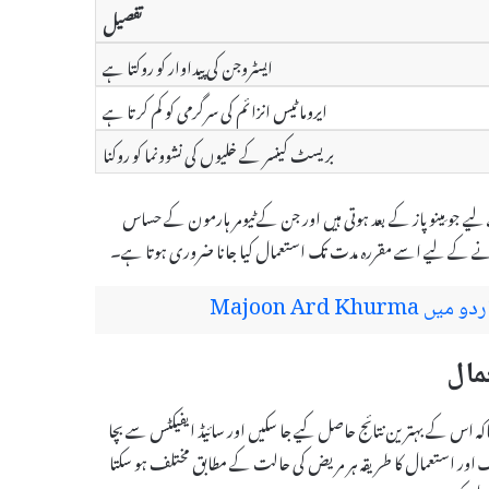
تفصیل
ایسٹروجن کی پیداوار کو روکتا ہے
ایروماٹیس انزائم کی سرگرمی کو کم کرتا ہے
بریسٹ کینسر کے خلیوں کی نشوونما کو روکنا
لیے جو مِینوپاز کے بعد ہوتی ہیں اور جن کے ٹیومر ہارمون کے حساس
 کرنے کے لیے اسے مقررہ مدت تک استعمال کیا جانا ضروری ہوتا ہے۔
Majoon Ard 
ی ہے تاکہ اس کے بہترین نتائج حاصل کیے جا سکیں اور سائیڈ ایفیکٹس سے بچا
 اور استعمال کا طریقہ ہر مریض کی حالت کے مطابق مختلف ہو سکتا