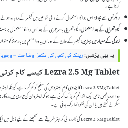
کرتا ہے۔
ریکرنس سے بچاؤ:
اس دوا کا استعمال کرنے والی خواتین میں کینسر کے دوبارہ ہونے
کیموتھراپی کے بعد استعمال:
کیموتھراپی یا سرجری کے بعد اس دوا کا استعمال بریسٹ
زندگی کے معیار میں بہتری:
کینسر کے علاج کے دوران یہ دوا جسم میں ہارمونز کو متو
یہ بھی پڑھیں:
زینک کی کمی کی مکمل وضاحت – وجوہات، 
Lezra 2.5 Mg Tablet کیسے کام کرتی ہے؟
Lezra 2.5 Mg Tablet کا بنیادی کام ایسٹروجن کی سطح کو کم کرنا ہے
دوا ایروماٹیس نامی ایک انزائم کو بلاک کرتی ہے، جو کہ ایسٹروجن کی تیاری میں مددگا
سکڑنے لگتے ہیں یا ان کی نشوونما رک جاتی ہے۔
Lezra 2.5 Mg Tablet کی کارروائی کو بہتر طریقے سے سمجھنے کے لیے ذیل میں ایک سادہ طریقہ کار درج ہے: