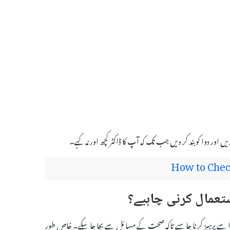
 اور دوا کو بند کر دیں جب تک کہ آپ کا ڈاکٹر کچھ اور نہ کہے۔
How to Chec
 کچھ افراد کو اس دوا سے پرہیز کرنا چاہیے تاکہ صحت کے مسائل سے بچا جا سکے۔ خاص طور