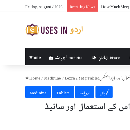
Friday, August 7 2026
How Much Sleep 
Breaking News
بیماری
ادویات
Home
medicine
Disease
اس کے استعمال اور سائیڈ ایفیکٹس
/
Medinine
/
Home
گولیاں
ادویات
Tablets
Medinine
Le کیا ہے اور اس کے استعمال اور سائیڈ