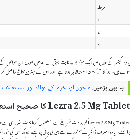
مرحلہ
1
2
3
یہ دوا کینسر کے علاج میں ایک مؤثر ذریعہ ثابت ہوتی ہے، خاص طور پر ان خواتین کے 
ہوتے ہیں۔ دوا کا اثر آہستہ آہستہ ظاہر ہوتا ہے، اور اس کے بہترین نتائج حاصل
یہ بھی پڑھیں:
ماجون ارد خرما کے فوائد اور استعمالات اردو میں Khurma
Lezra 2.5 Mg Tablet کا صحیح استعمال
Lezra 2.5 Mg Tablet کو درست طریقے سے استعمال کرنا بہت ضرور
جا سکے۔ یہ دوا صرف ڈاکٹر کے مشورے سے ہی لی جانی چاہیے، کیونکہ اس کی خوراک