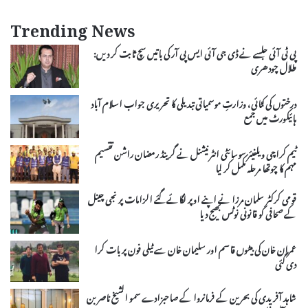
Trending News
پی ٹی آئی جلسے نے ڈی جی آئی ایس پی آر کی باتیں سچ ثابت کر دیں:
طلال چودھری
درختوں کی کٹائی، وزارتِ موسمیاتی تبدیلی کا تحریری جواب اسلام آباد
ہائیکورٹ میں جمع
ٹیم کراچی ویلفیئر سوسائٹی انٹرنیشنل نے گرینڈ رمضان راشن تقسیم
مہم کا چوتھا مرحلہ مکمل کر لیا
قومی کرکٹر سلمان مرزا نے اپنے اوپر لگائے گئے الزامات پر نجی چینل
کے صحافی کو قانونی نوٹس بھیج دیا
عمران خان کی بیٹوں قاسم اور سلیمان خان سے ٹیلی فون پر بات کرا
دی گئی
شاہد آفریدی کی بحرین کے فرمانروا کے صاحبزادے سمو الشیخ ناصر بن