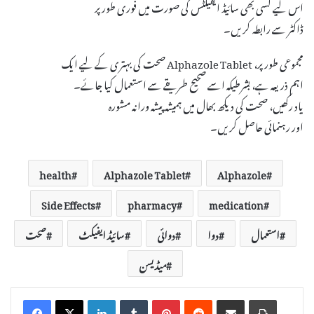
اس لیے کسی بھی سائیڈ ایفیکٹس کی صورت میں فوری طور پر
ڈاکٹر سے رابطہ کریں۔
مجموعی طور پر، Alphazole Tablet صحت کی بہتری کے لیے ایک
اہم ذریعہ ہے، بشرطیکہ اسے صحیح طریقے سے استعمال کیا جائے۔
یاد رکھیں، صحت کی دیکھ بھال میں ہمیشہ پیشہ ورانہ مشورہ
اور رہنمائی حاصل کریں۔
health
Alphazole Tablet
Alphazole
Side Effects
pharmacy
medication
استعمال
دوا
دوائی
سائیڈ ایفیکٹ
صحت
میڈیسن
LinkedIn
Tumblr
Pinterest
Reddit
Share via Email
Print