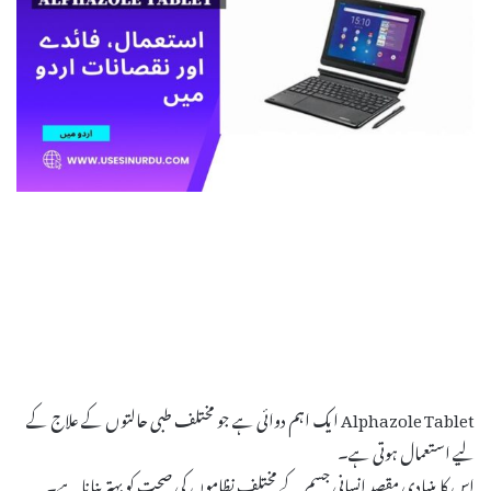
Alphazole Tablet ایک اہم دوائی ہے جو مختلف طبی حالتوں کے علاج کے
لیے استعمال ہوتی ہے۔
اس کا بنیادی مقصد انسانی جسم کے مختلف نظاموں کی صحت کو بہتر بنانا ہے۔