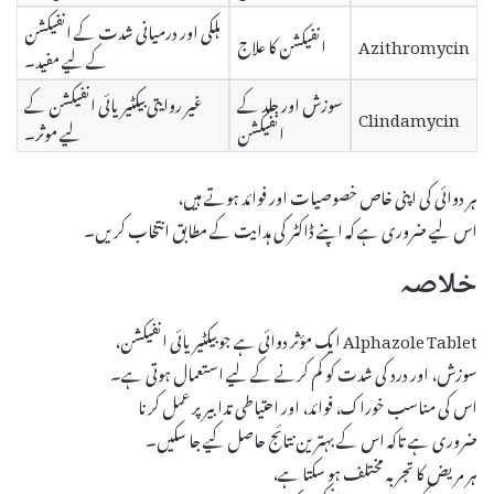
ہلکی اور درمیانی شدت کے انفیکشن
Azithromycin
انفیکشن کا علاج
کے لیے مفید۔
سوزش اور جلد کے
غیر روایتی بیکٹیریائی انفیکشن کے
Clindamycin
انفیکشن
لیے موثر۔
ہر دوائی کی اپنی خاص خصوصیات اور فوائد ہوتے ہیں،
اس لیے ضروری ہے کہ اپنے ڈاکٹر کی ہدایت کے مطابق انتخاب کریں۔
خلاصہ
Alphazole Tablet ایک مؤثر دوائی ہے جو بیکٹیریائی انفیکشن،
سوزش، اور درد کی شدت کو کم کرنے کے لیے استعمال ہوتی ہے۔
اس کی مناسب خوراک، فوائد، اور احتیاطی تدابیر پر عمل کرنا
ضروری ہے تاکہ اس کے بہترین نتائج حاصل کیے جا سکیں۔
ہر مریض کا تجربہ مختلف ہو سکتا ہے،