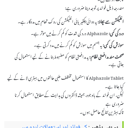
مندرجہ ذیل فوائد پر توجہ دینا ضروری ہے:
انفیکشن سے بچاؤ:
یہ دوائی بیکٹیریائی انفیکشن کی روک تھام میں مددگار ہے۔
درد کی کمی:
Alphazole درد کی شدت کو کم کرنے میں مؤثر ہے۔
سوزش کی کمی:
یہ جسم میں سوزش کو کم کرنے میں مدد کرتی ہے۔
صحت مند مدافعتی نظام:
یہ مدافعتی نظام کو مضبوط بنانے کے لیے استعمال کی
جاتی ہے۔
Alphazole Tablet کا استعمال مختلف طبی حالتوں میں بہتری لانے کے لیے
کیا جاتا ہے۔
لیکن، ان فوائد کے باوجود، ہمیشہ ڈاکٹروں کی ہدایت کے مطابق استعمال کرنا
ضروری ہے
تاکہ بہترین نتائج حاصل ہوں۔
یہ بھی پڑھیں:
کے فوائد اور استعمالات اردو میں