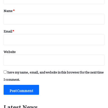
t
*
Name
*
Email
*
Website
Save my name, email, and website in this browser for the next time
I comment.