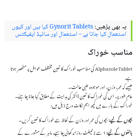
یہ بھی پڑھیں:
Gynorit Tablets کیا ہیں اور کیوں
استعمال کیا جاتا ہے – استعمال اور سائیڈ ایفیکٹس
مناسب خوراک
Alphazole Tablet کی مناسب خوراک کا تعین مختلف عوامل پر منحصر ہوتا
ہے،
جیسے کہ عمر، وزن، اور موجودہ طبی حالت۔
عام طور پر، اس کی خوراک کا تعین ڈاکٹر کی ہدایت کے مطابق کیا جانا چاہئے۔
خوراک کے بارے میں کچھ اہم نکات درج ذیل ہیں:
بچوں کے لیے:
بچوں کی عمر اور وزن کے لحاظ سے خوراک کا تعین کریں۔
بالغوں کے لیے:
1 سے 2 ٹیبلٹ روزانہ کھانی چاہیے، ماہر کے مشورے کے