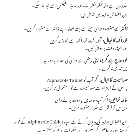
ضروری ہے تاکہ ممکنہ خطرات اور سائیڈ ایفیکٹس سے بچا جا سکے۔
ان احتیاطی تدابیر میں شامل ہیں:
ڈاکٹر سے مشورہ:
دوائی لینے سے پہلے ہمیشہ اپنے ڈاکٹر سے مشورہ کریں۔
خوراک کا خیال:
تجویز کردہ خوراک سے تجاوز نہ کریں،
اور ہمیشہ وقت پر دوائی لیں۔
خود علاج سے گریز:
اپنی مرضی سے دوائی کی مقدار یا دورانیہ
میں تبدیلی نہ کریں۔
حساسیت کا خیال:
اگر آپ کو Alphazole Tablet
یا اس کے اجزاء سے حساسیت ہے تو استعمال نہ کریں۔
حاملہ خواتین:
اگر آپ حاملہ ہیں یا دودھ پلانے والی
ماں ہیں تو ڈاکٹر سے ضرور مشورہ کریں۔
ان احتیاطی تدابیر کی پیروی کرنے سے آپ Alphazole Tablet کے فوائد
کو بہتر طور پر حاصل کر سکتے ہیں اور خطرات کو کم کر سکتے ہیں۔