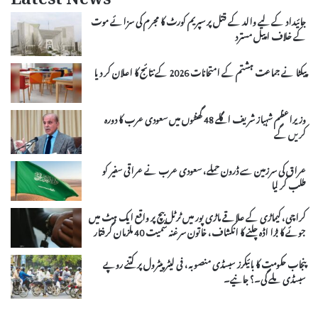
Latest News
جائیداد کے لیے والد کے قتل پر سپریم کورٹ کا مجرم کی سزائے موت
کے خلاف اپیل مسترد
پیکٹا نے جماعت ہشتم کے امتحانات 2026 کے نتائج کا اعلان کر دیا
وزیراعظم شہباز شریف اگلے 48 گھنٹوں میں سعودی عرب کا دورہ
کریں گے
عراق کی سرزمین سے ڈرون حملے، سعودی عرب نے عراقی سفیر کو
طلب کر لیا
کراچی، کیماڑی کے علاقے ماڑی پور میں ٹرٹل بیچ پر واقع ایک ہٹ میں
جوئے کا بڑا اڈہ چلنے کا انکشاف، خاتون سرغنہ سمیت 40 ملزمان گرفتار
پنجاب حکومت کا بائیکرز سبسڈی منصوبہ، فی لیٹر پیٹرول پر کتنے روپے
سبسڈی ملے گی۔؟ جانیے۔