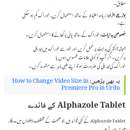
مطابق۔
بوڑھے افراد:
زیادہ احتیاط کے ساتھ استعمال کریں، خوراک کم ہو سکتی
ہے۔
خصوصی ہدایات:
خوراک کے ساتھ پانی یا کھانے کا استعمال کریں۔
ہمیشہ ڈاکٹر کی ہدایت پر عمل کریں اور خود سے خوراک میں تبدیلی
نہ کریں۔ اگر آپ کو کوئی علامات محسوس ہوں یا
خوراک کی تبدیلی کی ضرورت ہو تو اپنے طبی ماہر سے مشورہ کریں۔
یہ بھی پڑھیں:
How to Change Video Size in
Premiere Pro in Urdu
Alphazole Tablet کے فائدے
Alphazole Tablet کے کئی فوائد ہیں جو صحت کے مختلف پہلوؤں میں مددگار
ثابت ہوتے ہیں۔