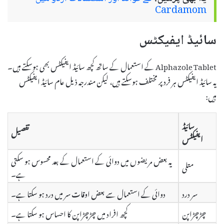
Cardamom
سائیڈ ایفیکٹس
Alphazole Tablet کے استعمال کے ساتھ کچھ سائیڈ ایفیکٹس بھی ہوسکتے ہیں۔
یہ سائیڈ ایفیکٹس ہر فرد پر مختلف ہوسکتے ہیں، لیکن مندرجہ ذیل عام سائیڈ ایفیکٹس
ہیں:
سائیڈ
تفصیل
ایفیکٹس
یہ بعض مریضوں میں دوائی کے استعمال کے بعد محسوس ہو سکتی
متلی
ہے۔
سر درد
دوائی کے استعمال سے بعض اوقات سر میں درد ہو سکتا ہے۔
چڑچڑاپن
کچھ افراد میں چڑچڑاپن کا احساس ہو سکتا ہے۔