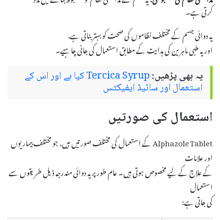
کرتی ہے۔
یہ دوائی جسم کے مختلف نظاموں کی صحت کو بہتر بناتی ہے،
اور یہ طبی ماہرین کی ہدایت کے مطابق استعمال کی جانی چاہیے۔
یہ بھی پڑھیں:
Tercica Syrup کیا ہے اور اس کے
استعمال اور سائیڈ ایفیکٹس
استعمال کی صورتیں
Alphazole Tablet کے استعمال کی مختلف صورتیں ہیں، جو مختلف بیماریوں
اور علامات
کے علاج کے لیے مخصوص ہوتی ہیں۔ عام طور پر یہ دوائی مندرجہ ذیل طریقوں سے
استعمال
کی جاتی ہے: