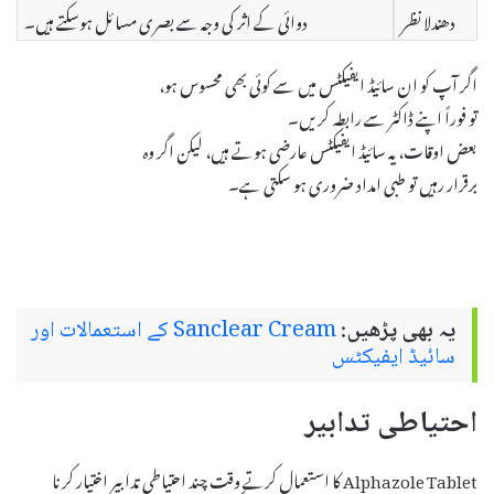
دھندلا نظر
دوائی کے اثر کی وجہ سے بصری مسائل ہوسکتے ہیں۔
اگر آپ کو ان سائیڈ ایفیکٹس میں سے کوئی بھی محسوس ہو،
تو فوراً اپنے ڈاکٹر سے رابطہ کریں۔
بعض اوقات، یہ سائیڈ ایفیکٹس عارضی ہوتے ہیں، لیکن اگر وہ
برقرار رہیں تو طبی امداد ضروری ہو سکتی ہے۔
یہ بھی پڑھیں:
Sanclear Cream کے استعمالات اور
سائیڈ ایفیکٹس
احتیاطی تدابیر
Alphazole Tablet کا استعمال کرتے وقت چند احتیاطی تدابیر اختیار کرنا