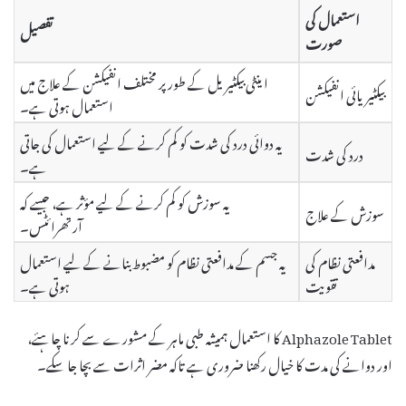
استعمال کی
تفصیل
صورت
اینٹی بیکٹیریل کے طور پر مختلف انفیکشن کے علاج میں
بیکٹیریائی انفیکشن
استعمال ہوتی ہے۔
یہ دوائی درد کی شدت کو کم کرنے کے لیے استعمال کی جاتی
درد کی شدت
ہے۔
یہ سوزش کو کم کرنے کے لیے مؤثر ہے، جیسے کہ
سوزش کے علاج
آرتھرائٹس۔
مدافعتی نظام کی
یہ جسم کے مدافعتی نظام کو مضبوط بنانے کے لیے استعمال
تقویت
ہوتی ہے۔
Alphazole Tablet کا استعمال ہمیشہ طبی ماہر کے مشورے سے کرنا چاہئے،
اور دوانے کی مدت کا خیال رکھنا ضروری ہے تاکہ مضر اثرات سے بچا جا سکے۔