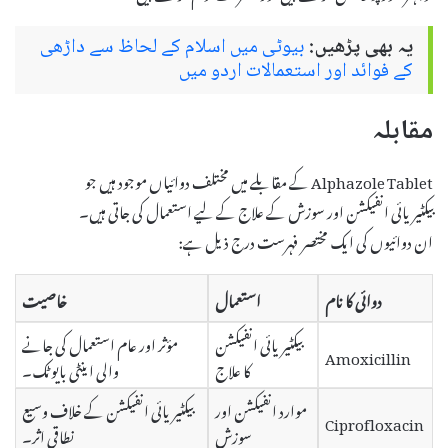
یہ بھی پڑھیں:
بیوٹی میں اسلام کے لحاظ سے داڑھی
کے فوائد اور استعمالات اردو میں
مقابلہ
Alphazole Tablet کے مقابلے میں مختلف دوائیاں موجود ہیں جو
بیکٹیریائی انفیکشن اور سوزش کے علاج کے لیے استعمال کی جاتی ہیں۔
ان دوائیوں کی ایک مختصر فہرست درج ذیل ہے:
دوائی کا نام
استعمال
خاصیت
بیکٹیریائی انفیکشن
مؤثر اور عام استعمال کی جانے
Amoxicillin
کا علاج
والی اینٹی بایوٹک۔
موارد انفیکشن اور
بیکٹیریائی انفیکشن کے خلاف وسیع
Ciprofloxacin
سوزش
نطاقی اثر۔