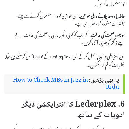
کا استعمال نہ کریں۔
حاملہ یا دودھ پلانے والی خواتین:
ان خواتین کو دوا استعمال کرنے سے پہلے
ڈاکٹر سے مشورہ کرنا ضروری ہے۔
موجودہ صحت کی حالت:
اگر آپ کو کوئی دیگر بیماری یا صحت کی حالت ہے تو
اپنے ڈاکٹر کو ضرور آگاہ کریں۔
ان احتیاطی تدابیر پر عمل کرکے آپ Lederplex کے فوائد حاصل کرسکتے ہیں جبکہ
خطرات کو کم کرسکتے ہیں۔
یہ بھی پڑھیں:
How to Check MBs in Jazz in
Urdu
6. Lederplex کا انٹرایکشن دیگر
ادویات کے ساتھ