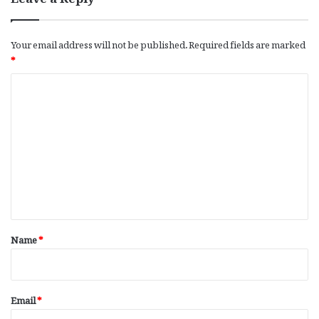
Leave a Reply
Your email address will not be published.
Required fields are marked
*
C
o
m
m
e
n
t
*
Name
*
Email
*