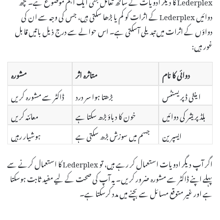
Lederplex کا دیگر ادویات کے ساتھ تعامل بھی ایک اہم موضوع ہے۔ کچھ
دوائیں Lederplex کے اثرات کو کم یا بڑھا سکتی ہیں، جس کی وجہ سے ان کی
دواؤں کے اثرات میں تبدیلی آسکتی ہے۔ اس حوالے سے درج ذیل باتیں قابل
غور ہیں:
دوائی کا نام
متاثرہ اثر
مشورہ
اینٹی ڈپریسنٹس
بڑھتا ہوا سر درد
ڈاکٹر سے مشورہ کریں
بلڈ پریشر کی دوائیں
خون کا دباؤ بڑھ سکتا ہے
معائنہ کریں
ایسپرین
جسم میں سوزش بڑھ سکتی ہے
ہوشیار رہیں
اگر آپ دیگر ادویات استعمال کر رہے ہیں، تو Lederplex کا استعمال کرنے سے
پہلے اپنے ڈاکٹر سے مشورہ ضرور کریں۔ یہ آپ کی صحت کے لیے مفید ثابت ہوسکتا
ہے اور غیر متوقع مسائل سے بچنے میں مدد کرسکتا ہے۔