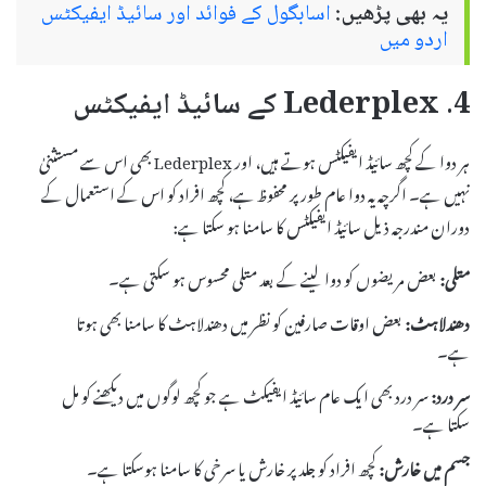
یہ بھی پڑھیں:
اسابگول کے فوائد اور سائیڈ ایفیکٹس
اردو میں
4. Lederplex کے سائیڈ ایفیکٹس
ہر دوا کے کچھ سائیڈ ایفیکٹس ہوتے ہیں، اور Lederplex بھی اس سے مستثنیٰ
نہیں ہے۔ اگرچہ یہ دوا عام طور پر محفوظ ہے، کچھ افراد کو اس کے استعمال کے
دوران مندرجہ ذیل سائیڈ ایفیکٹس کا سامنا ہو سکتا ہے:
متلی:
بعض مریضوں کو دوا لینے کے بعد متلی محسوس ہو سکتی ہے۔
دھندلاہٹ:
بعض اوقات صارفین کو نظر میں دھندلاہٹ کا سامنا بھی ہوتا
ہے۔
سر درد:
سر درد بھی ایک عام سائیڈ ایفیکٹ ہے جو کچھ لوگوں میں دیکھنے کو مل
سکتا ہے۔
جسم میں خارش:
کچھ افراد کو جلد پر خارش یا سرخی کا سامنا ہوسکتا ہے۔