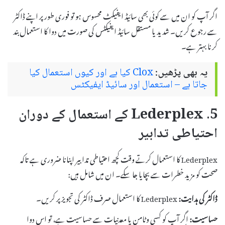
اگر آپ کو ان میں سے کوئی بھی سائیڈ ایفیکٹ محسوس ہو تو فوری طور پر اپنے ڈاکٹر
سے رجوع کریں۔ شدید یا مستقل سائیڈ ایفیکٹس کی صورت میں دوا کا استعمال بند
کرنا بہتر ہے۔
یہ بھی پڑھیں:
Clox کیا ہے اور کیوں استعمال کیا
جاتا ہے – استعمال اور سائیڈ ایفیکٹس
5. Lederplex کے استعمال کے دوران
احتیاطی تدابیر
Lederplex کا استعمال کرتے وقت کچھ احتیاطی تدابیر اپنانا ضروری ہے تاکہ
صحت کو مزید خطرات سے بچایا جا سکے۔ ان میں شامل ہیں:
ڈاکٹر کی ہدایت:
Lederplex کا استعمال صرف ڈاکٹر کی تجویز پر کریں۔
حساسیت:
اگر آپ کو کسی وٹامن یا معدنیات سے حساسیت ہے، تو اس دوا