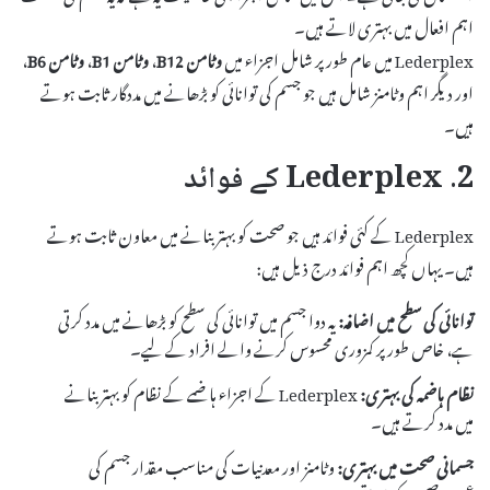
اہم افعال میں بہتری لاتے ہیں۔
Lederplex میں عام طور پر شامل اجزاء میں
وٹامن B12
،
وٹامن B1
،
وٹامن B6
،
اور دیگر اہم وٹامنز شامل ہیں جو جسم کی توانائی کو بڑھانے میں مددگار ثابت ہوتے
ہیں۔
2. Lederplex کے فوائد
Lederplex کے کئی فوائد ہیں جو صحت کو بہتر بنانے میں معاون ثابت ہوتے
ہیں۔ یہاں کچھ اہم فوائد درج ذیل ہیں:
توانائی کی سطح میں اضافہ:
یہ دوا جسم میں توانائی کی سطح کو بڑھانے میں مدد کرتی
ہے، خاص طور پر کمزوری محسوس کرنے والے افراد کے لیے۔
نظام ہاضمہ کی بہتری:
Lederplex کے اجزاء ہاضمے کے نظام کو بہتر بنانے
میں مدد کرتے ہیں۔
جسمانی صحت میں بہتری:
وٹامنز اور معدنیات کی مناسب مقدار جسم کی