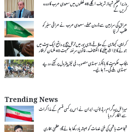
وزیراعظم شہباز شریف اگلے 48 گھنٹوں میں سعودی عرب کا دورہ
کریں گے
عراق کی سرزمین سے ڈرون حملے، سعودی عرب نے عراقی سفیر کو
طلب کر لیا
کراچی، کیماڑی کے علاقے ماڑی پور میں ٹرٹل بیچ پر واقع ایک ہٹ میں
جوئے کا بڑا اڈہ چلنے کا انکشاف، خاتون سرغنہ سمیت 40 ملزمان گرفتار
پنجاب حکومت کا بائیکرز سبسڈی منصوبہ، فی لیٹر پیٹرول پر کتنے روپے
سبسڈی ملے گی۔؟ جانیے۔
Trending News
میزائل پروگرام ریڈ لائن، ایران نے اس پر کسی قسم کے مذاکرات
سے انکار کر دیا
شجاعت ہاشمی کی فنی خدمات کو ہمیشہ یاد رکھا جائے گا: عظمیٰ بخاری