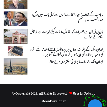
ریاست کے خلاف ہتھیار اٹھانے والوں سے کوئی بات نہیں ہوگی:
صدرمملکت، وزیراعظم
بانی پی ٹی آئی سے جمعرات کو رفقاء کی ملاقات کیلئے فہرست اڈیالہ جیل
حکام کے حوالے
ایران جنگ کے اثرات: برطانیہ میں بیروزگاری بڑھنے کا خدشہ، کتنے افراد
کی نوکریاں داؤ پر لگی ہیں؟ جان کر ہوش ٹھکانے آ جائیں۔
ایران جنگ، امارات کا پراپرٹی سیکٹر بری طرح متاثر
© Copyright 2026, All Rights Reserved |
Uses In Urdu by
MoonDeveloper