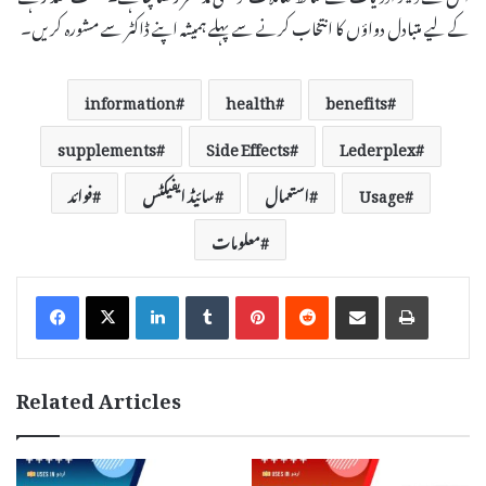
کے لیے متبادل دواؤں کا انتخاب کرنے سے پہلے ہمیشہ اپنے ڈاکٹر سے مشورہ کریں۔
information
health
benefits
supplements
Side Effects
Lederplex
Usage
استعمال
سائیڈ ایفیکٹس
فوائد
معلومات
LinkedIn
Tumblr
Pinterest
Reddit
Share via Email
Print
Related Articles