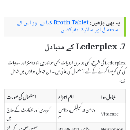
یہ بھی پڑھیں:
Brotin Tablet کیا ہے اور اس کے
استعمال اور سائیڈ ایفیکٹس
7. Lederplex کے متبادل
Lederplex کی طرح، کئی دوسری ادویات بھی موجود ہیں جو وٹامنز اور معدنیات
کی کمی کو پورا کرنے کے لئے استعمال کی جاتی ہیں۔ ان متبادل دواؤں میں شامل
ہیں:
متبادل دوا
اہم اجزاء
استعمال کی صورت
وٹامن B کمپلیکس، وٹامن
کمزوری اور تھکاوٹ کے علاج
Vitacare
C
میں
Neurobion
وٹامن B1، B6، B12
عصبی صحت کے لئے