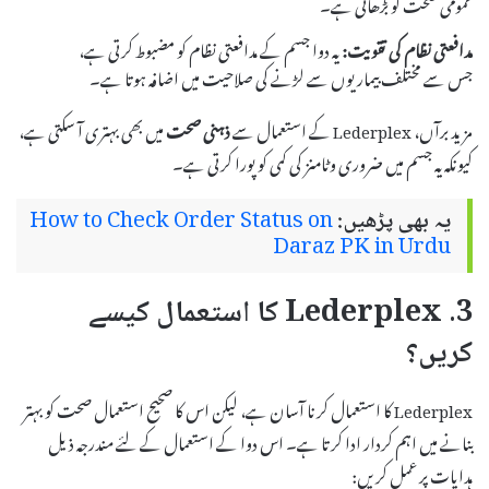
عمومی صحت کو بڑھاتی ہے۔
مدافعتی نظام کی تقویت:
یہ دوا جسم کے مدافعتی نظام کو مضبوط کرتی ہے،
جس سے مختلف بیماریوں سے لڑنے کی صلاحیت میں اضافہ ہوتا ہے۔
مزید برآں، Lederplex کے استعمال سے
ذہنی صحت
میں بھی بہتری آ سکتی ہے،
کیونکہ یہ جسم میں ضروری وٹامنز کی کمی کو پورا کرتی ہے۔
یہ بھی پڑھیں:
How to Check Order Status on
Daraz PK in Urdu
3. Lederplex کا استعمال کیسے
کریں؟
Lederplex کا استعمال کرنا آسان ہے، لیکن اس کا صحیح استعمال صحت کو بہتر
بنانے میں اہم کردار ادا کرتا ہے۔ اس دوا کے استعمال کے لئے مندرجہ ذیل
ہدایات پر عمل کریں: