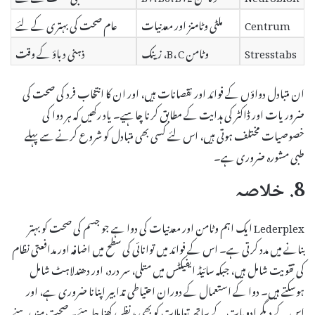
Centrum
ملٹی وٹامنز اور معدنیات
عام صحت کی بہتری کے لئے
Stresstabs
وٹامن B، C، زینک
ذہنی دباؤ کے وقت
ان متبادل دواؤں کے فوائد اور نقصانات ہیں، اور ان کا انتخاب فرد کی صحت کی
ضروریات اور ڈاکٹر کی ہدایت کے مطابق کرنا چاہیے۔ یاد رکھیں کہ ہر دوا کی
خصوصیات مختلف ہوتی ہیں، اس لئے کسی بھی متبادل کو شروع کرنے سے پہلے
طبی مشورہ ضروری ہے۔
8. خلاصہ
Lederplex ایک اہم وٹامن اور معدنیات کی دوا ہے جو جسم کی صحت کو بہتر
بنانے میں مدد کرتی ہے۔ اس کے فوائد میں توانائی کی سطح میں اضافہ اور مدافعتی نظام
کی تقویت شامل ہیں، جبکہ سائیڈ ایفیکٹس میں متلی، سر درد، اور دھندلاہٹ شامل
ہوسکتے ہیں۔ دوا کے استعمال کے دوران احتیاطی تدابیر اپنانا ضروری ہے، اور
اس کے دیگر ادویات کے ساتھ تعاملات کو بھی مدنظر رکھنا چاہئے۔ صحت مند رہنے