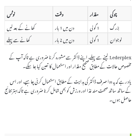
چوکی
مقدار
وقت
نوٹس
بزرگ
1 گولی
دن میں 1 بار
کھانے کے بعد لیں
نوجوان
1 گولی
دن میں 2 بار
کھانے سے پہلے
Lederplex لینے سے پہلے، اپنے ڈاکٹر سے مشورہ کرنا ضروری ہے تاکہ آپ کے
مخصوص حالات کے مطابق صحیح مقدار اور استعمال کا تعین کیا جا سکے۔
یاد رہے کہ یہ دوا صرف ڈاکٹر کی ہدایت کے مطابق استعمال کرنی چاہیے، اور اس
کے ساتھ ساتھ صحت مند غذا اور ورزش کو بھی شامل کرنا ضروری ہے تاکہ بہتر نتائج
حاصل ہوں۔