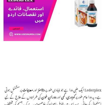
Lederplex ایک طبی دوا ہے جو بنیادی طور پر
وٹامنز
اور
معدنیات
پر مشتمل ہوتی
ہے۔ یہ دوا عام طور پر
کمزوری
،
کمی
اور
دوران خون
کی خرابیوں کے علاج کے لیے
استعمال کی جاتی ہے۔ اس میں شامل اجزاء کی خاصیت یہ ہے کہ یہ جسم کی مختلف