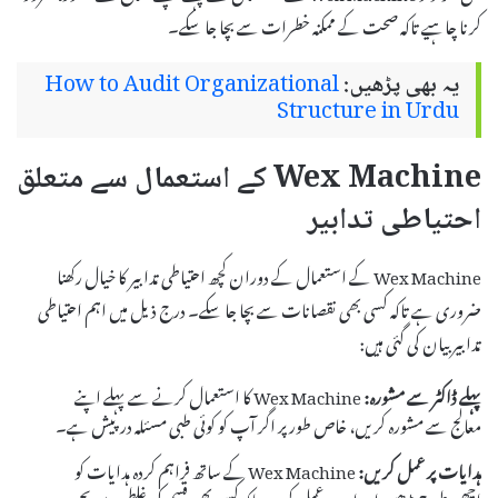
کرنا چاہیے تاکہ صحت کے ممکنہ خطرات سے بچا جا سکے۔
یہ بھی پڑھیں:
How to Audit Organizational
Structure in Urdu
Wex Machine کے استعمال سے متعلق
احتیاطی تدابیر
Wex Machine کے استعمال کے دوران کچھ احتیاطی تدابیر کا خیال رکھنا
ضروری ہے تاکہ کسی بھی نقصانات سے بچا جا سکے۔ درج ذیل میں اہم احتیاطی
تدابیر بیان کی گئی ہیں:
پہلے ڈاکٹر سے مشورہ:
Wex Machine کا استعمال کرنے سے پہلے اپنے
معالج سے مشورہ کریں، خاص طور پر اگر آپ کو کوئی طبی مسئلہ درپیش ہے۔
ہدایات پر عمل کریں:
Wex Machine کے ساتھ فراہم کردہ ہدایات کو
اچھی طرح پڑھیں اور ان پر عمل کریں تاکہ کسی بھی قسم کی غلطی سے بچ