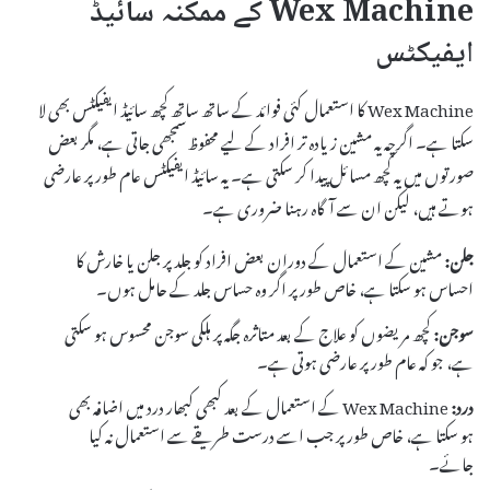
Wex Machine کے ممکنہ سائیڈ
ایفیکٹس
Wex Machine کا استعمال کئی فوائد کے ساتھ ساتھ کچھ سائیڈ ایفیکٹس بھی لا
سکتا ہے۔ اگرچہ یہ مشین زیادہ تر افراد کے لیے محفوظ سمجھی جاتی ہے، مگر بعض
صورتوں میں یہ کچھ مسائل پیدا کر سکتی ہے۔ یہ سائیڈ ایفیکٹس عام طور پر عارضی
ہوتے ہیں، لیکن ان سے آگاہ رہنا ضروری ہے۔
جلن:
مشین کے استعمال کے دوران بعض افراد کو جلد پر جلن یا خارش کا
احساس ہو سکتا ہے، خاص طور پر اگر وہ حساس جلد کے حامل ہوں۔
سوجن:
کچھ مریضوں کو علاج کے بعد متاثرہ جگہ پر ہلکی سوجن محسوس ہو سکتی
ہے، جو کہ عام طور پر عارضی ہوتی ہے۔
درد:
Wex Machine کے استعمال کے بعد کبھی کبھار درد میں اضافہ بھی
ہو سکتا ہے، خاص طور پر جب اسے درست طریقے سے استعمال نہ کیا
جائے۔