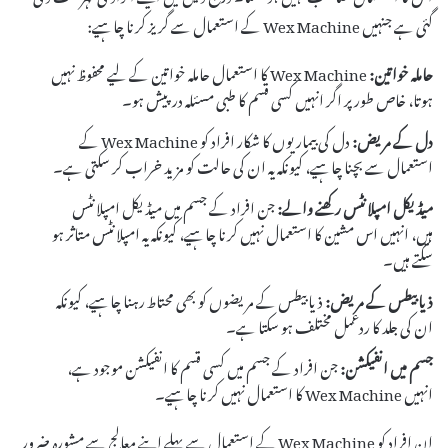
گئی ہے جنہیں Wex Machine کے استعمال سے گریز کرنا چاہیے:
حاملہ خواتین:
Wex Machine کا استعمال حاملہ خواتین کے لیے محفوظ نہیں
ہوتا، خاص طور پر اگر انہیں کسی قسم کا طبی مسئلہ درپیش ہو۔
دل کے مریض:
دل کی بیماریوں کا شکار افراد کو Wex Machine کے
استعمال سے بچنا چاہیے، کیونکہ یہ ان کی حالت کو مزید خراب کر سکتی ہے۔
میڈیکل امپلانٹس رکھنے والے:
جن افراد کے جسم میں میڈیکل امپلانٹس
ہیں، انہیں اس مشین کا استعمال نہیں کرنا چاہیے، کیونکہ یہ امپلانٹس متاثر ہو
سکتے ہیں۔
ذیابیطس کے مریض:
ذیابیطس کے مریضوں کو بھی محتاط رہنا چاہیے، کیونکہ
ان کی جلد کا ردعمل مختلف ہو سکتا ہے۔
جسم میں انفیکشن:
جن افراد کے جسم میں کسی قسم کا انفیکشن موجود ہے،
انہیں Wex Machine کا استعمال نہیں کرنا چاہیے۔
ان افراد کو Wex Machine کے استعمال سے پہلے اپنے معالج سے مشورہ ضرور