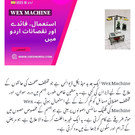
Wex Machine ایک جدید میڈیکل ڈیوائس ہے جو مختلف صحت کی حالتوں کے
علاج کے لیے ڈیزائن کی گئی ہے۔ یہ مشین خاص طور پر جسم میں درد، سوجن، اور
مختلف عضلاتی مسائل کو کم کرنے کے لیے استعمال ہوتی ہے۔ Wex
Machine کی تکنیک سائنسی اصولوں پر مبنی ہے جو جسم کے مخصوص حصوں میں
موثر طریقے سے کام کرتی ہے۔ یہ ایک غیر مداخلت کرنے والا علاج ہے، جو مریض
کے آرام اور سکون کو بڑھانے میں مدد کرتی ہے۔