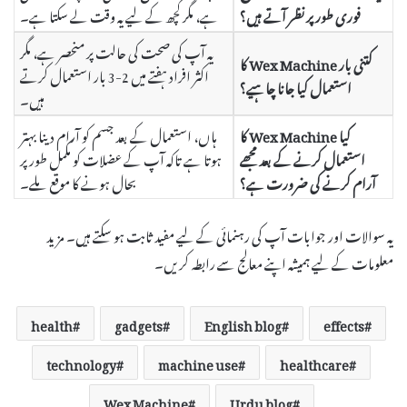
فوری طور پر نظر آتے ہیں؟
ہے، مگر کچھ کے لیے یہ وقت لے سکتا ہے۔
یہ آپ کی صحت کی حالت پر منحصر ہے، مگر
کتنی بار Wex Machine کا
اکثر افراد ہفتے میں 2-3 بار استعمال کرتے
استعمال کیا جانا چاہیے؟
ہیں۔
کیا Wex Machine کا
ہاں، استعمال کے بعد جسم کو آرام دینا بہتر
استعمال کرنے کے بعد مجھے
ہوتا ہے تاکہ آپ کے عضلات کو مکمل طور پر
آرام کرنے کی ضرورت ہے؟
بحال ہونے کا موقع ملے۔
یہ سوالات اور جوابات آپ کی رہنمائی کے لیے مفید ثابت ہو سکتے ہیں۔ مزید
معلومات کے لیے ہمیشہ اپنے معالج سے رابطہ کریں۔
health
gadgets
English blog
effects
technology
machine use
healthcare
Wex Machine
Urdu blog