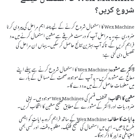
شروع کریں؟
Wex Machine کا استعمال شروع کرنے کے لیے چند اہم مراحل کی پیروی کرنا
ضروری ہے۔ یہ مراحل آپ کو درست طریقے سے مشین استعمال کرنے میں مدد
فراہم کریں گے، تاکہ آپ بہترین نتائج حاصل کر سکیں۔ یہاں ان مراحل کی
تفصیل دی گئی ہے:
ڈاکٹر سے مشورہ:
Wex Machine کا استعمال شروع کرنے سے پہلے اپنے
معالج سے مشورہ کریں۔ یہ آپ کے موجودہ صحت کے مسائل کے بارے
میں معلومات حاصل کرنے میں مدد دے گا۔
مشین کا انتخاب:
مختلف قسم کی Wex Machines موجود ہیں۔ اپنی
ضروریات اور ڈاکٹر کے مشورے کے مطابق صحیح مشین کا انتخاب کریں۔
ہدایات کا مطالعہ:
Wex Machine کے ساتھ فراہم کردہ ہدایات کو اچھی
طرح پڑھیں۔ اس میں استعمال کی صحیح تکنیک، مطلوبہ وقت، اور کسی بھی
احتیاطی تدابیر کا ذکر ہوگا۔