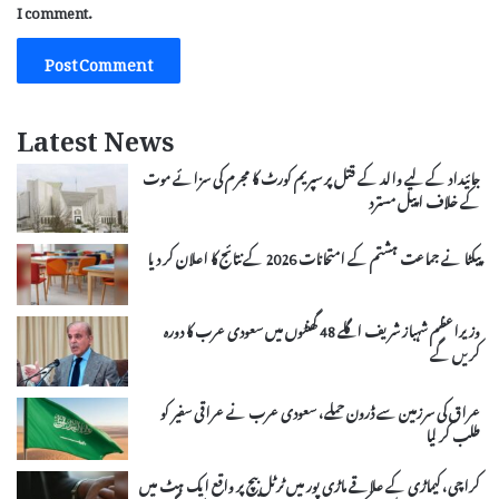
I comment.
Latest News
جائیداد کے لیے والد کے قتل پر سپریم کورٹ کا مجرم کی سزائے موت
کے خلاف اپیل مسترد
پیکٹا نے جماعت ہشتم کے امتحانات 2026 کے نتائج کا اعلان کر دیا
وزیراعظم شہباز شریف اگلے 48 گھنٹوں میں سعودی عرب کا دورہ
کریں گے
عراق کی سرزمین سے ڈرون حملے، سعودی عرب نے عراقی سفیر کو
طلب کر لیا
کراچی، کیماڑی کے علاقے ماڑی پور میں ٹرٹل بیچ پر واقع ایک ہٹ میں