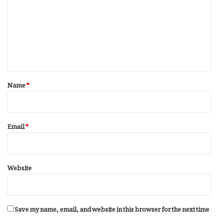
m
m
e
n
t
*
Name
*
Email
*
Website
Save my name, email, and website in this browser for the next time