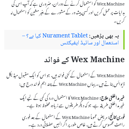
Wex Machine کو استعمال کرنے کے دوران، ضروری ہے کہ آپ اس کی
ہدایات پر عمل کریں اور کسی پیشہ ور کے مشورے کے بغیر مشین کو استعمال نہ
کریں۔
یہ بھی پڑھیں:
Nurament Tablet کیا ہے؟ –
استعمال اور سائیڈ ایفیکٹس
Wex Machine کے فوائد
Wex Machine کے استعمال کے کئی فوائد ہیں، جو اس کو ایک مقبول میڈیکل
ڈیوائس بناتے ہیں۔ یہاں Wex Machine کے چند اہم فوائد درج ہیں:
غیر مداخلتی علاج:
Wex Machine کا استعمال درد کی کمی کے لیے ایک
غیر مداخلتی طریقہ ہے، جو کہ دیگر طریقوں سے زیادہ محفوظ ہوتا ہے۔
فوری نتائج:
مریض عموماً Wex Machine کے استعمال کے بعد فوری
راحت محسوس کرتے ہیں، خاص طور پر اگر انہیں عضلاتی درد ہے۔