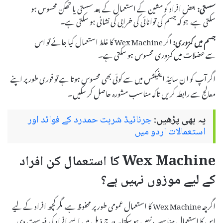
سستی:
بعض افراد کو مشین کے استعمال کے بعد سستی یا تھکن محسوس ہو
سکتی ہے، جو کہ جسم کی توانائی کی خرابی کی نشانی ہو سکتی ہے۔
جسم میں کمزوری:
اگر Wex Machine کا غلط استعمال کیا جائے تو اس
سے عضلات میں کمزوری محسوس ہو سکتی ہے۔
اگر آپ کو ان سائیڈ ایفیکٹس میں سے کوئی بھی محسوس ہوتا ہے تو فوری طور پر اپنے
معالج سے رابطہ کریں تاکہ مناسب مشورہ حاصل کر سکیں۔
یہ بھی پڑھیں:
جرنائیڈ شربت حمدرد کے فوائد اور
استعمالات اردو میں
Wex Machine کا استعمال کن افراد
کے لیے موزوں نہیں ہے؟
اگرچہ Wex Machine کا استعمال عمومی طور پر محفوظ ہے، مگر کچھ افراد کے لیے
اس کا استعمال مناسب نہیں ہو سکتا۔ درج ذیل میں ایسے افراد کی فہرست دی