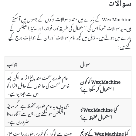
سوالات
Wex Machine کے بارے میں متعدد سوالات لوگوں کے ذہنوں میں آ سکتے
ہیں۔ یہ سوالات عموماً اس کی استعمال کی طریقہ کار، فوائد، اور سائیڈ ایفیکٹس کے
بارے میں ہوتے ہیں۔ ذیل میں کچھ عام سوالات اور ان کے جوابات درج کیے
گئے ہیں:
سوال
جواب
عام طور پر صحت مند بالغ افراد، لیکن کچھ
Wex Machine کو کون
خاص صحت کی حالتوں کے حامل افراد کو
استعمال کر سکتا ہے؟
اس سے بچنا چاہیے۔
جی ہاں، یہ عام طور پر محفوظ ہے، مگر سائیڈ
کیا Wex Machine کا
ایفیکٹس ہو سکتے ہیں، جن سے آگاہ رہنا
استعمال محفوظ ہے؟
ضروری ہے۔
کیا Wex Machine کے نتائج
بہت سے لوگوں کو فوری طور پر راحت ملتی