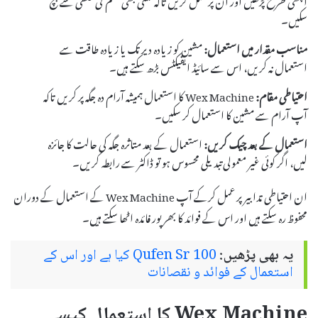
سکیں۔
مناسب مقدار میں استعمال:
مشین کو زیادہ دیر تک یا زیادہ طاقت سے
استعمال نہ کریں، اس سے سائیڈ ایفیکٹس بڑھ سکتے ہیں۔
احتیاطی مقام:
Wex Machine کا استعمال ہمیشہ آرام دہ جگہ پر کریں تاکہ
آپ آرام سے مشین کا استعمال کر سکیں۔
استعمال کے بعد چیک کریں:
استعمال کے بعد متاثرہ جگہ کی حالت کا جائزہ
لیں، اگر کوئی غیر معمولی تبدیلی محسوس ہو تو ڈاکٹر سے رابطہ کریں۔
ان احتیاطی تدابیر پر عمل کرکے آپ Wex Machine کے استعمال کے دوران
محفوظ رہ سکتے ہیں اور اس کے فوائد کا بھرپور فائدہ اٹھا سکتے ہیں۔
یہ بھی پڑھیں:
Qufen Sr 100 کیا ہے اور اس کے
استعمال کے فوائد و نقصانات
Wex Machine کا استعمال کیسے