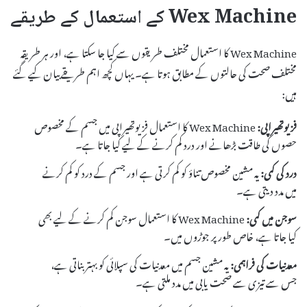
Wex Machine کے استعمال کے طریقے
Wex Machine کا استعمال مختلف طریقوں سے کیا جا سکتا ہے، اور ہر طریقہ
مختلف صحت کی حالتوں کے مطابق ہوتا ہے۔ یہاں کچھ اہم طریقے بیان کیے گئے
ہیں:
فزیوتھیراپی:
Wex Machine کا استعمال فزیوتھیراپی میں جسم کے مخصوص
حصوں کی طاقت بڑھانے اور درد کم کرنے کے لیے کیا جاتا ہے۔
درد کی کمی:
یہ مشین مخصوص تناؤ کو کم کرتی ہے اور جسم کے درد کو کم کرنے
میں مدد دیتی ہے۔
سوجن میں کمی:
Wex Machine کا استعمال سوجن کم کرنے کے لیے بھی
کیا جاتا ہے، خاص طور پر جوڑوں میں۔
معدنیات کی فراہمی:
یہ مشین جسم میں معدنیات کی سپلائی کو بہتر بناتی ہے،
جس سے تیزی سے صحت یابی میں مدد ملتی ہے۔