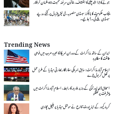
جوئے کا بڑا اڈہ چلنے کا انکشاف، خاتون سرغنہ سمیت 40 ملزمان گرفتار
پنجاب حکومت کا بائیکرز سبسڈی منصوبہ، فی لیٹر پیٹرول پر کتنے روپے
سبسڈی ملے گی۔؟ جانیے۔
Trending News
ایران کے ساتھ مذاکرات کے دوران امریکا کا بحیرہ عرب میں فوجی
طاقت کا مظاہرہ
اسلام آباد مذاکرات: سابق امریکی سفارتکار بھارتی میڈیا کے طرزِ عمل
پر کھل کر بول پڑے
اسحاق ڈار اور ترکی کے وزیر خارجہ کا رابطہ، اسلام آباد مذاکرات میں
پیشرفت پر گفتگو
کرینہ کپور کے ایئرپورٹ تنازع نے سوشل میڈیا پر ہلچل مچا دی