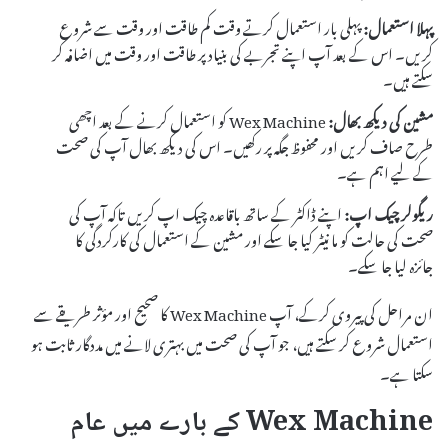
پہلا استعمال:
پہلی بار استعمال کرتے وقت کم طاقت اور وقت سے شروع
کریں۔ اس کے بعد آپ اپنے تجربے کی بنیاد پر طاقت اور وقت میں اضافہ کر
سکتے ہیں۔
مشین کی دیکھ بھال:
Wex Machine کو استعمال کرنے کے بعد اچھی
طرح صاف کریں اور محفوظ جگہ پر رکھیں۔ اس کی دیکھ بھال آپ کی صحت
کے لیے اہم ہے۔
ریگولر چیک اپ:
اپنے ڈاکٹر کے ساتھ باقاعدہ چیک اپ کریں تاکہ آپ کی
صحت کی حالت کو مانیٹر کیا جا سکے اور مشین کے استعمال کی کارکردگی کا
جائزہ لیا جا سکے۔
ان مراحل کی پیروی کرکے، آپ Wex Machine کا صحیح اور مؤثر طریقے سے
استعمال شروع کر سکتے ہیں، جو آپ کی صحت میں بہتری لانے میں مددگار ثابت ہو
سکتا ہے۔
Wex Machine کے بارے میں عام