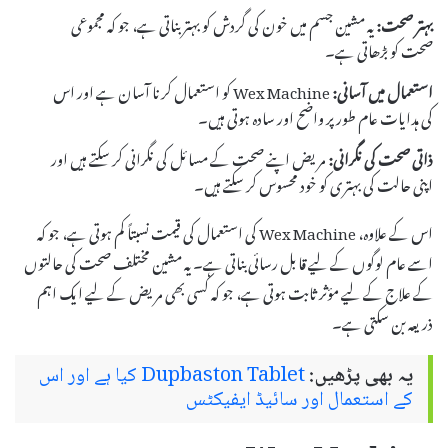
بہتر صحت:
یہ مشین جسم میں خون کی گردش کو بہتر بناتی ہے، جو کہ مجموعی
صحت کو بڑھاتی ہے۔
استعمال میں آسانی:
Wex Machine کو استعمال کرنا آسان ہے اور اس
کی ہدایات عام طور پر واضح اور سادہ ہوتی ہیں۔
ذاتی صحت کی نگرانی:
مریض اپنے صحت کے مسائل کی نگرانی کر سکتے ہیں اور
اپنی حالت کی بہتری کو خود محسوس کر سکتے ہیں۔
اس کے علاوہ، Wex Machine کی استعمال کی قیمت نسبتاً کم ہوتی ہے، جو کہ
اسے عام لوگوں کے لیے قابل رسائی بناتی ہے۔ یہ مشین مختلف صحت کی حالتوں
کے علاج کے لیے مؤثر ثابت ہوتی ہے، جو کہ کسی بھی مریض کے لیے ایک اہم
ذریعہ بن سکتی ہے۔
یہ بھی پڑھیں:
Dupbaston Tablet کیا ہے اور اس
کے استعمال اور سائیڈ ایفیکٹس