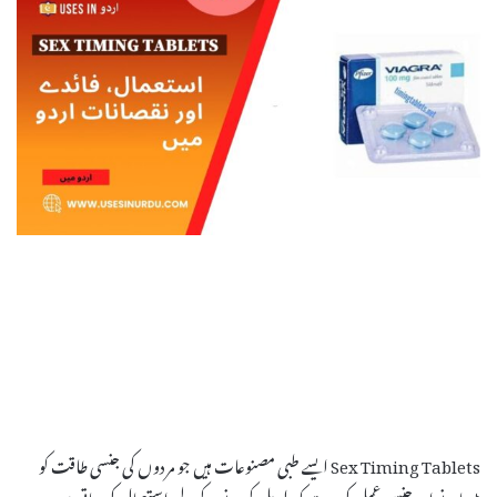
Sex Timing Tablets ایسے طبی مصنوعات ہیں جو مردوں کی جنسی طاقت کو
بڑھانے اور جنسی عمل کی مدت کو طویل کرنے کے لیے استعمال کی جاتی ہیں۔ یہ