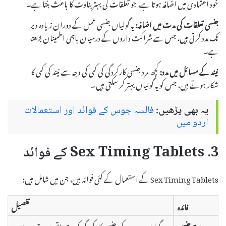
خود اعتمادی میں اضافہ ہوتا ہے، جو تعلقات کی بہتر بناوٹ کا باعث بنتا ہے۔
جنسی تعلقات کی مدت میں اضافہ:
یہ گولیاں جنسی عمل کے دوران زیادہ دیر
تک مدد کرتی ہیں، جس سے شراکت داروں کے درمیان باہمی اطمینان بڑھتا
ہے۔
نیند کے مسائل میں مدد:
کچھ مرد جنسی کارکردگی کی کمی کی وجہ سے نیند کی کمی کا
شکار ہوتے ہیں، جس کو یہ گولیاں بہتر کر سکتی ہیں۔
یہ بھی پڑھیں:
فالسہ جوس کے فوائد اور استعمالات
اردو میں
3. Sex Timing Tablets کے فوائد
Sex Timing Tablets کے استعمال کے کئی فوائد ہیں، جن میں شامل ہیں:
فائدہ
تفصیل
بہتر جنسی
یہ گولیاں مردوں کی جنسی کارکردگی کو بہتر بناتی ہیں، جس سے وہ