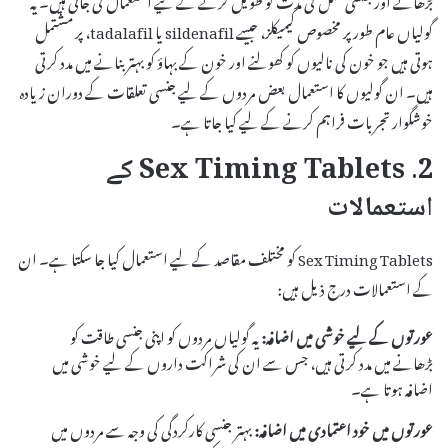
گولیاں عام طور پر مخصوص کیمیکلز، جیسے sildenafil یا tadalafil، پر مشتمل
ہوتی ہیں جو خون کی نالیوں کو کھولنے اور خون کے بہاؤ کو بہتر بنانے میں مدد کرتی
ہیں۔ ان گولیوں کا استعمال بعض مردوں کے لیے جنسی تعلقات کے دوران زیادہ
خوشگوار تجربات فراہم کرنے کے لیے کیا جاتا ہے۔
2. Sex Timing Tablets کے
استعمالات
Sex Timing Tablets کو مختلف مقاصد کے لیے استعمال کیا جا سکتا ہے۔ ان
کے استعمالات درج ذیل ہیں:
عورتوں کے لیے خوشی میں اضافہ:
یہ گولیاں مردوں کو اپنی جنسی طاقت کو
بڑھانے میں مدد کرتی ہیں، جس سے ان کی شراکت داروں کے لیے خوشی میں
اضافہ ہوتا ہے۔
عورتوں میں خود اعتمادی میں اضافہ:
بہتر جنسی کارکردگی کی وجہ سے مردوں میں