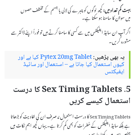
بہت کم تعداد میں:
کچھ لوگوں کو چہرے کی لالی یا جسم کے مختلف حصوں
میں سوجن کا سامنا ہو سکتا ہے۔
اگر آپ ان سائیڈ ایفیکٹس میں سے کسی کا سامنا کرتے ہیں تو فوراً اپنے ڈاکٹر سے
مشورہ کریں۔
یہ بھی پڑھیں:
Pytex 20mg Tablet کیا ہے اور
کیوں استعمال کیا جاتا ہے – استعمال اور سائیڈ
ایفیکٹس
5. Sex Timing Tablets کا درست
استعمال کیسے کریں
Sex Timing Tablets کا درست استعمال نہ صرف ان کی افادیت کو بڑھاتا
ہے بلکہ سائیڈ ایفیکٹس کے خطرات کو بھی کم کرتا ہے۔ یہاں کچھ اہم نکات ہیں
جنہیں ذہن میں رکھنا چاہیے: