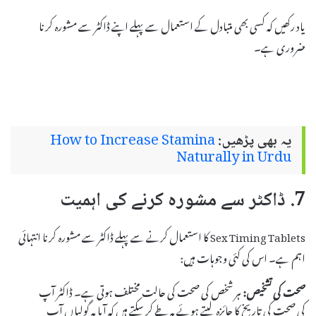
یاد رکھیں کہ کسی بھی متبادل کے استعمال سے پہلے اپنے ڈاکٹر سے مشورہ کرنا
ضروری ہے۔
یہ بھی پڑھیں:
How to Increase Stamina
Naturally in Urdu
7. ڈاکٹر سے مشورہ کرنے کی اہمیت
Sex Timing Tablets کا استعمال کرنے سے پہلے ڈاکٹر سے مشورہ کرنا انتہائی
اہم ہے۔ اس کی کئی وجوہات ہیں:
صحت کی تشخیص:
ہر شخص کی صحت کی حالت مختلف ہوتی ہے۔ ڈاکٹر آپ
کی صحت کی تاریخ کا جائزہ لیتے ہوئے یہ طے کر سکتے ہیں کہ آیا یہ گولیاں آپ