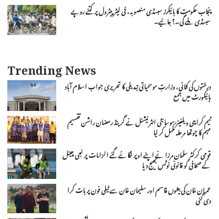
پنجاب حکومت کا بائیکرز سبسڈی منصوبہ، فی لیٹر پیٹرول پر کتنے روپے
سبسڈی ملے گی۔؟ جانیے۔
Trending News
درختوں کی کٹائی، وزارتِ موسمیاتی تبدیلی کا تحریری جواب اسلام آباد
ہائیکورٹ میں جمع
ٹیم کراچی ویلفیئر سوسائٹی انٹرنیشنل نے گرینڈ رمضان راشن تقسیم
مہم کا چوتھا مرحلہ مکمل کر لیا
قومی کرکٹر سلمان مرزا نے اپنے اوپر لگائے گئے الزامات پر نجی چینل
کے صحافی کو قانونی نوٹس بھیج دیا
عمران خان کی بیٹوں قاسم اور سلیمان خان سے ٹیلی فون پر بات کرا
دی گئی