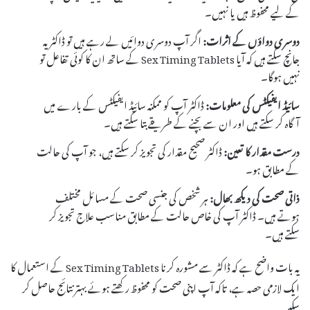
کے لیے محفوظ ہیں یا نہیں۔
دوسری دواؤں کے اثرات:
اگر آپ دوسری دوائیں لے رہے ہیں تو ڈاکٹر یہ
جانچ سکتے ہیں کہ آیا Sex Timing Tablets کے ساتھ ان کا کوئی تفاعل تو
نہیں ہوگا۔
سائیڈ ایفیکٹس کی معلومات:
ڈاکٹر آپ کو ممکنہ سائیڈ ایفیکٹس کے بارے میں
آگاہ کر سکتے ہیں اور ان سے بچنے کے طریقے بتا سکتے ہیں۔
درست مقدار کا تعین:
ڈاکٹر صحیح مقدار کی تجویز کر سکتے ہیں، جو آپ کی حالت
کے مطابق ہو۔
ذاتی صحت کی دیکھ بھال:
ہر شخص کی جنسی صحت کے مسائل مختلف
ہوتے ہیں۔ ڈاکٹر آپ کی خاص حالت کے مطابق مناسب علاج تجویز کر
سکتے ہیں۔
یہ بات واضح ہے کہ ڈاکٹر سے مشورہ کرنا Sex Timing Tablets کے استعمال کا
ایک لازمی حصہ ہے، تاکہ آپ اپنی صحت کو محفوظ رکھتے ہوئے بہتر نتائج حاصل کر
سکیں۔