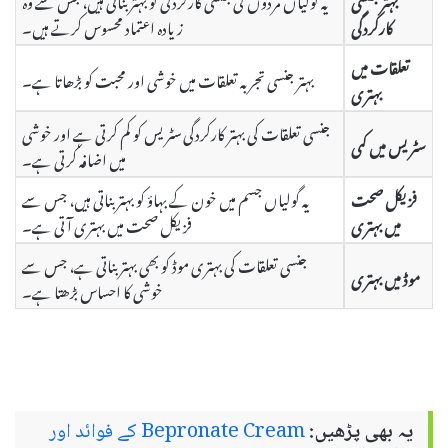
کارکردگی
زیادہ اعتماد محسوس کرتے ہیں۔
تعلقات میں
بہتر جنسی تجربہ تعلقات میں خوشی اور محبت کو بڑھاتا ہے۔
بہتری
جنسی تعلقات کی بہتر کارکردگی سٹریس کو کم کرتی ہے اور خوشی
سٹریس میں کمی
میں اضافہ کرتی ہے۔
فزیکل صحت
یہ گولیاں جسم میں خون کے بہاؤ کو بہتر بناتی ہیں، جس سے
میں بہتری
فزیکل صحت میں بہتری آتی ہے۔
جنسی تعلقات کی بہتری موڈ کو بھی بہتر بناتی ہے، جس سے
موڈ میں بہتری
خوشی کا احساس بڑھتا ہے۔
یہ بھی پڑھیں:
Bepronate Cream کے فوائد اور