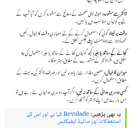
ڈاکٹر سے مشورہ:
ہمیشہ اپنی صحت کے معالج سے مشورہ کریں کہ آیا آپ کے
لیے یہ گولیاں مناسب ہیں یا نہیں۔
وقت پر لینا:
گولی کو استعمال کرنے کے لئے معیاری وقت کا خیال رکھیں،
عموماً 30 سے 60 منٹ پہلے جنسی تعلق کے۔
کھانے کے ساتھ یا بغیر:
کچھ گولیاں کھانے کے ساتھ یا بغیر استعمال کی جا
سکتی ہیں، مگر ڈاکٹر کے مشورے کے مطابق بہتر ہوگا۔
میزان کا خیال:
متعین مقدار سے زیادہ نہ لیں اور صرف ڈاکٹر کی ہدایت کے
مطابق استعمال کریں۔
کسی دوسری دوائی کے ساتھ نہ لیں:
اگر آپ دوسری دوائیاں لے رہے ہیں تو
اس بارے میں اپنے ڈاکٹر کو آگاہ کریں۔
یہ بھی پڑھیں:
Revolade کیا ہے اور اس کے
استعمالات اور سائیڈ ایفیکٹس