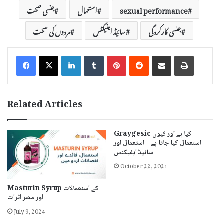
sexual performance
استعمال
جنسی صحت
جنسی کارکردگی
سائیڈ ایفیکٹس
مردوں کی صحت
LinkedIn
Tumblr
Pinterest
Reddit
Share via Email
Print
Related Articles
Graygesic کیا ہے اور کیوں
استعمال کیا جاتا ہے – استعمال اور
سائیڈ ایفیکٹس
October 22, 2024
Masturin Syrup کے استعمالات
اور مضر اثرات
July 9, 2024