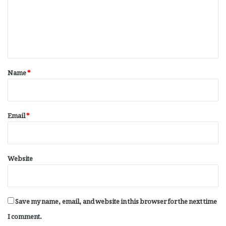
m
e
n
t
*
Name
*
Email
*
Website
Save my name, email, and website in this browser for the next time
I comment.