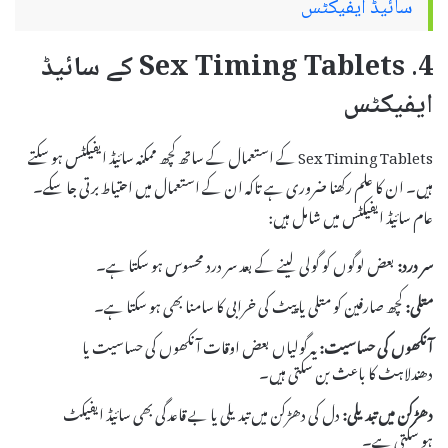
سائیڈ ایفیکٹس
4. Sex Timing Tablets کے سائیڈ
ایفیکٹس
Sex Timing Tablets کے استعمال کے ساتھ کچھ ممکنہ سائیڈ ایفیکٹس ہو سکتے
ہیں۔ ان کا علم رکھنا ضروری ہے تاکہ ان کے استعمال میں احتیاط برتی جا سکے۔
عام سائیڈ ایفیکٹس میں شامل ہیں:
سر درد:
بعض لوگوں کو گولی لینے کے بعد سر درد محسوس ہو سکتا ہے۔
متلی:
کچھ صارفین کو متلی یا پیٹ کی خرابی کا سامنا بھی ہو سکتا ہے۔
آنکھوں کی حساسیت:
یہ گولیاں بعض اوقات آنکھوں کی حساسیت یا
دھندلاہٹ کا باعث بن سکتی ہیں۔
دھڑکن میں تبدیلی:
دل کی دھڑکن میں تبدیلی یا بے قاعدگی بھی سائیڈ ایفیکٹ
ہو سکتی ہے۔