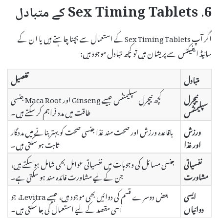
6. Sex Timing Tablets کے متبادل
اگر آپ Sex Timing Tablets کے استعمال سے بچنا چاہتے ہیں یا ان کے
سائیڈ ایفیکٹس سے پریشان ہیں تو کچھ متبادل موجود ہیں:
متبادل
تفصیل
نیچرل
کچھ نیچرل سپلیمنٹس جیسے Ginseng اور Maca Root جنسی
سپلیمنٹس
طاقت میں مدد فراہم کر سکتے ہیں۔
ورزش
باقاعدہ ورزش اور صحت مند غذا جنسی صحت کو بہتر بنانے میں مددگار
اور غذا
ثابت ہو سکتی ہیں۔
نفسیاتی
جنسی مسائل کی وجوہات میں نفسیاتی عوامل بھی شامل ہو سکتے ہیں،
مشاورت
جن کے لیے مشاورت فائدہ مند ہو سکتی ہے۔
ایسی
بعض دوسرے قسم کی دوائیں بھی موجود ہیں، جیسے Levitra، جو
دوائیاں
اسی مقصد کے لیے استعمال کی جا سکتی ہیں۔