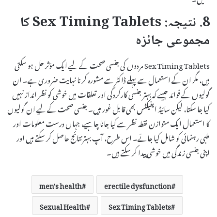
8. نتیجہ: Sex Timing Tablets کا
مجموعی جائزہ
Sex Timing Tablets مردوں کی جنسی صحت کے لیے ایک مؤثر حل ہو سکتی
ہیں، مگر ان کے استعمال سے پہلے ڈاکٹر سے مشورہ کرنا نہایت ضروری ہے۔ ان
گولیوں کے فوائد جیسے کہ بہتر جنسی کارکردگی اور تعلقات میں خوشی کو نظر انداز نہیں
کیا جا سکتا، لیکن سائیڈ ایفیکٹس بھی قابل غور ہیں۔ جنسی صحت کے لیے ان گولیوں
کا استعمال ایک متوازن نقطہ نظر سے کیا جانا چاہیے، جہاں درست معلومات اور
طبی رہنمائی کو شامل کیا جائے۔ اس طرح، آپ بہتر نتائج حاصل کر سکتے ہیں اور
اپنی جنسی زندگی میں خوشی پیدا کر سکتے ہیں۔
men's health
erectile dysfunction
Sexual Health
Sex Timing Tablets