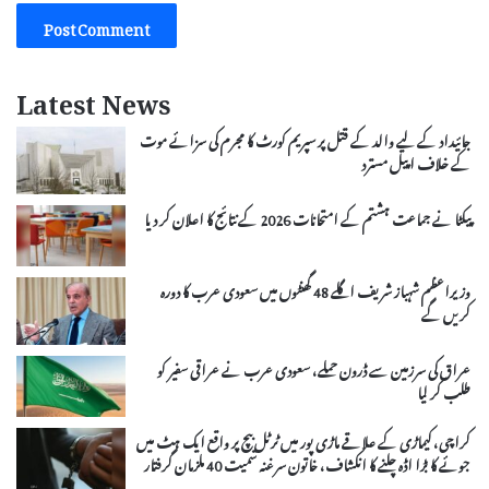
Latest News
جائیداد کے لیے والد کے قتل پر سپریم کورٹ کا مجرم کی سزائے موت
کے خلاف اپیل مسترد
پیکٹا نے جماعت ہشتم کے امتحانات 2026 کے نتائج کا اعلان کر دیا
وزیراعظم شہباز شریف اگلے 48 گھنٹوں میں سعودی عرب کا دورہ
کریں گے
عراق کی سرزمین سے ڈرون حملے، سعودی عرب نے عراقی سفیر کو
طلب کر لیا
کراچی، کیماڑی کے علاقے ماڑی پور میں ٹرٹل بیچ پر واقع ایک ہٹ میں
جوئے کا بڑا اڈہ چلنے کا انکشاف، خاتون سرغنہ سمیت 40 ملزمان گرفتار