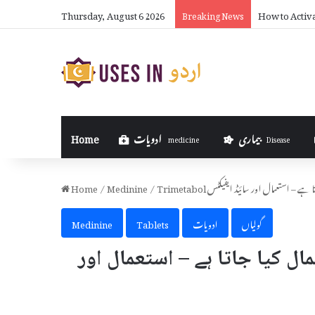
Thursday, August 6 2026
How to Activ
Breaking News
بیماری
ادویات
Home
medicine
Disease
کیا جاتا ہے – استعمال اور سائیڈ ایفیکٹس
/
Medinine
/
Home
گولیاں
ادویات
Tablets
Medinine
 استعمال کیا جاتا ہے – استعمال اور