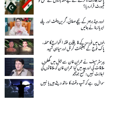
فیورٹ قرار دیا؟
اوور ہیڈ برجز کے نیچے صفائی، گرین بیلٹ اور پلے
ایریاز بنائے جائیں
بنوں میں فورسز کے قافلے پر فتنہ الخوارج کا حملہ،
پاک فوج کے لیفٹیننٹ کرنل اور سپاہی شہید
بیرسٹر سیف نے عمران خان سے جیل میں گھنٹوں
ملاقات کی اور بعد میں کہا عمران خان کو ملاقاتوں کی
اجازت نہیں : شمع جونیجو
سوال یہ ہے کہ آپ وقت کا ساتھ دیتے ہیں یا نہیں