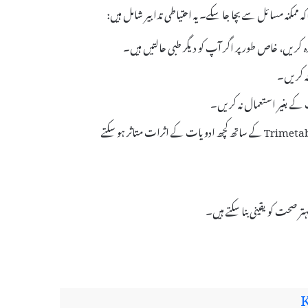
ہ کریں۔
یت کے بغیر استعمال نہ کریں۔
اگر آپ دیگر دوائیں لے رہے ہیں تو اپنے ڈاکٹر کو آگاہ کریں، کیونکہ Trimetabol کے ساتھ کچھ ادویات کے اثرات متاثر ہو سکتے