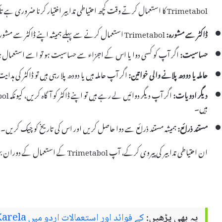
Trimetabol کا استعمال کرتے وقت کچھ احتیاطی تدابیر اختیار کرنا ضروری ہے تاکہ ممکنہ مسائل سے بچا جا سکے۔ یہ احتیاطی تدابیر شامل ہیں:
ڈاکٹر سے مشورہ:
Trimetabol استعمال کرنے سے پہلے ہمیشہ اپنے ڈاکٹر سے مشورہ کریں، خاص طور پر اگر آپ کو دیگر طبی حالتیں ہیں۔
حساسیت:
اگر آپ کو کسی دوا یا اس کے اجزاء سے حساسیت ہو تو اسے استعمال ن
حاملہ یا دودھ پلانے والی خواتین:
اگر آپ حاملہ ہیں یا دودھ پلا رہی ہیں تو ڈاکٹر کی ہدا
دیگر ادویات:
ہیں۔
مستند ذرائع:
ہمیشہ مستند ذرائع سے دوا حاصل کریں اور اس کی تاریخ کو چیک کریں۔
ان احتیاطی تدابیر کی پیروی کرکے، آپ Trimetabol کے استعمال کے دوران بہتر صحت کو یقینی بنا سکتے ہیں۔
یہ بھی پڑھیں:
کے فوائد اور استعمالات اردو میں Karela