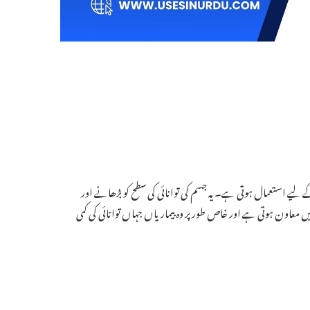
اج کے لیے استعمال ہوتی ہے۔ یہ جسم کی توانائی کی سطح کو بڑھانے اور
یں معاون ہوتی ہے اور خاص طور پر وہ بیماریاں جہاں توانائی کی کمی