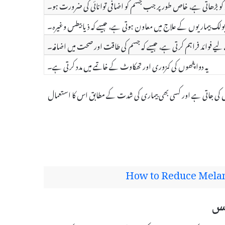
سطح کو بڑھاتی ہے، خاص طور پر جب جسم کو اضافی توانائی کی ضرورت ہو۔
ابولک بیماریوں کے علاج میں معاون ہوتی ہے، جیسے کہ ذیابیطس وغیرہ۔
ے لیے فوائد فراہم کرتی ہے، جیسے کہ جسم کی طاقت اور صحت میں اضافہ۔
یہ دوا پٹھوں کی کمزوری اور تھکاوٹ کے خاتمے میں مدد کرتی ہے۔
 مشورہ کے تحت استعمال کی جاتی ہے اور کسی بھی بیماری کی شدت کے مطابق اس کا استعمال
How to Reduce Melan