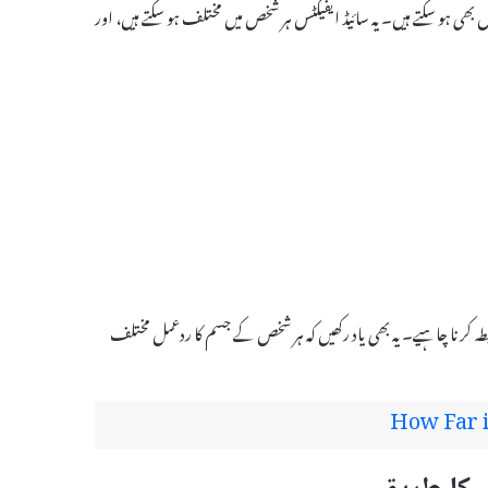
 ایفیکٹس بھی ہو سکتے ہیں۔ یہ سائیڈ ایفیکٹس ہر شخص میں مختلف ہو سکتے ہیں، اور
ابطہ کرنا چاہیے۔ یہ بھی یاد رکھیں کہ ہر شخص کے جسم کا ردعمل مختلف
How Far i