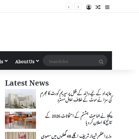
Log In
Random Article
Sidebar
Search
ls
About Us
for
Latest News
جائیداد کے لیے والد کے قتل پر سپریم کورٹ کا مجرم
کی سزائے موت کے خلاف اپیل مسترد
پیکٹا نے جماعت ہشتم کے امتحانات 2026 کے
نتائج کا اعلان کر دیا
وزیراعظم شہباز شریف اگلے 48 گھنٹوں میں سعودی