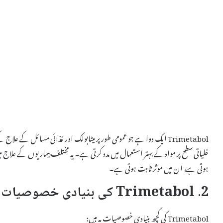
Trimetabol ایک دوا ہے جو عمومی طور پر میٹابولک اور غذائی مسائل کے عل
خلیاتی سطح پر مواد کے بہتر استعمال میں مدد کرتی ہے۔ یہ مختلف بیماریوں کے علاج م
ہوتی ہے، ان میں موثر ثابت ہوتی ہے۔
2. Trimetabol کی بنیادی خصوصیات
Trimetabol کی کچھ بنیادی خصوصیات یہ ہیں: