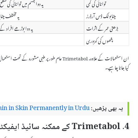
توانائی کی کمی
یہ دوا جسم میں توانائی کی 
میٹابولک ڈس آرڈرز
یہ مختلف میٹ
بڑھتی عمر کے اثرات
یہ دوا بوڑھے افراد ک
پٹھوں کی کمزوری
ان استعمالات کے علاوہ، Trimetabol عام طور پر طبی
کیا جانا چاہیے۔
یہ بھی پڑھیں:
in in Skin Permanently in Urdu
4. Trimetabol کے ممکنہ سائیڈ ایفیکٹس