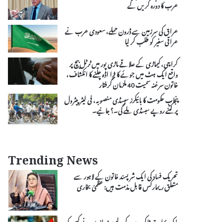
عرب کا دورہ کریں گے
عراق کی سرزمین سے ڈرون حملے، سعودی عرب نے
عراقی سفیر کو طلب کر لیا
کراچی، کیماڑی کے علاقے ماڑی پور میں ٹرٹل بیچ پر
واقع ایک ہٹ میں جوئے کا بڑا اڈہ چلنے کا انکشاف،
خاتون سرغنہ سمیت 40 ملزمان گرفتار
پنجاب حکومت کا بائیکرز سبسڈی منصوبہ، فی لیٹر پیٹرول
پر کتنے روپے سبسڈی ملے گی۔؟ جانیے۔
Trending News
تحریک فساد کی ایک شرپسند خاتون کے لاہور سے
متعلق ریمارکس قابل مذمت ہیں: عظمیٰ بخاری
پاک بھارت ٹاکرے کے لیے سٹہ بازوں نے کس کو