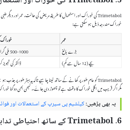
5. Trimetabol کی خوراک اور استعمال کا طریقہ
خوراک مندرجہ ذیل ہو سکتی ہے:
عمر
خوراک ک
بڑے بالغ
500-1000 ملی گرام روزانہ
بچے (12 سال سے کم)
ڈاکٹر کی تجویز ک
Trimetabol کو عام طور پر کھانے کے ساتھ لینا چاہیے تاکہ یہ بہتر طور پر
مگر اگر قریب میں اگلی خوراک کا وقت ہے تو چھوڑ دی جائے۔ کبھی بھی دوگنا خوراک
یہ بھی پڑھیں:
کیلشیم پی سیرپ کے استعمالات اور فوائد
6. Trimetabol کے ساتھ احتیاطی تدابیر