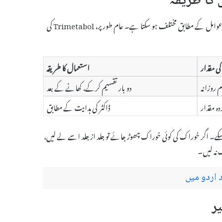
Trimetabol کی خوراک اور استعمال کا طریقہ مریض کی حالت، عمر اور دیگر طبی عوامل کے مطابق مختلف ہو سکتا ہے۔ عام طور پر، Trimetabol کی
ی مقدار
استعمال کا طریقہ
دو بار تقسیم کرکے، کھانے کے بعد
ردہ مقدار
ڈاکٹر کی ہدایت کے مطابق
 جذب ہو سکے۔ اگر خوراک کی کوئی خوراک چھوڑ جائے تو جلد از جلد اسے لے لیں،
 نہ لیں۔
 اردو میں