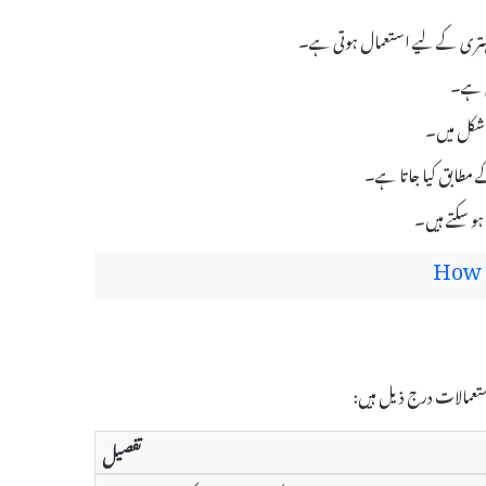
تی ہے۔
ی شکل میں۔
 ہو سکتے ہیں۔
How 
تفصیل