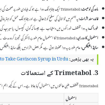
مادہ کی نوعیت:
Trimetabol ایک میٹابولک دوا ہے جو کہ بنیادی طور پر صحت کی بہتری کے لیے استعمال ہوتی ہے۔
فائدہ مند اثرات:
یہ جسم میں توانائی کی سطح کو بڑھاتی ہے اور میٹابولک عمل کو بہتر بنا
خوراک:
یہ دوا مختلف خوراکوں میں دستیاب ہے، جیسا کہ گولی، کیپسول، یا سیرپ ک
استعمال کا دورانیہ:
Trimetabol کا استعمال عام طور پر ڈاکٹر کی تجویز کردہ مدت کے مطابق کیا جاتا ہے۔
سائیڈ ایفیکٹس:
عام طور پر یہ دوا محفوظ ہوتی ہے، مگر بعض افراد میں ہلکے سائیڈ ایفیکٹس
یہ بھی پڑھیں:
to Take Gaviscon Syrup in Urdu
3. Trimetabol کے استعمالات
Trimetabol مختلف طبی حالتوں میں استعمال کیا جاتا ہے۔ اس کے کچھ اہم استعمالات درج ذیل ہیں:
استعمال