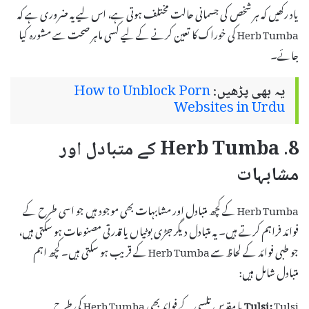
یاد رکھیں کہ ہر شخص کی جسمانی حالت مختلف ہوتی ہے، اس لیے یہ ضروری ہے کہ
Herb Tumba کی خوراک کا تعین کرنے کے لیے کسی ماہر صحت سے مشورہ کیا
جائے۔
یہ بھی پڑھیں:
How to Unblock Porn
Websites in Urdu
8. Herb Tumba کے متبادل اور
مشابہات
Herb Tumba کے کچھ متبادل اور مشابہات بھی موجود ہیں جو اسی طرح کے
فوائد فراہم کرتے ہیں۔ یہ متبادل دیگر جڑی بوٹیاں یا قدرتی مصنوعات ہو سکتی ہیں،
جو طبی فوائد کے لحاظ سے Herb Tumba کے قریب ہو سکتی ہیں۔ کچھ اہم
متبادل شامل ہیں:
Tulsi:
Tulsi یا مقدس تلسی کے فوائد بھی Herb Tumba کی طرح