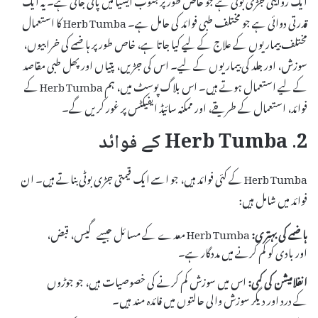
قدرتی دوائی ہے جو مختلف طبی فوائد کی حامل ہے۔ Herb Tumba کا استعمال
مختلف بیماریوں کے علاج کے لیے کیا جاتا ہے، خاص طور پر ہاضمے کی خرابیوں،
سوزش، اور جلد کی بیماریوں کے لیے۔ اس کی جڑیں، پتیاں اور پھل طبی مقاصد
کے لیے استعمال ہوتے ہیں۔ اس بلاگ پوسٹ میں، ہم Herb Tumba کے
فوائد، استعمال کے طریقے، اور ممکنہ سائیڈ ایفیکٹس پر غور کریں گے۔
2. Herb Tumba کے فوائد
Herb Tumba کے کئی فوائد ہیں، جو اسے ایک قیمتی جڑی بوٹی بناتے ہیں۔ ان
فوائد میں شامل ہیں:
ہاضمے کی بہتری:
Herb Tumba معدے کے مسائل جیسے گیس، قبض،
اور بادی کو کم کرنے میں مددگار ہے۔
انفلامیشن کی کمی:
اس میں سوزش کم کرنے کی خصوصیات ہیں، جو جوڑوں
کے درد اور دیگر سوزش والی حالتوں میں فائدہ مند ہیں۔