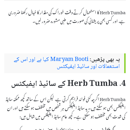
Herb Tumba کا استعمال کرتے وقت خوراک کی مقدار کا خیال رکھنا ضروری
ہے، اور کسی بھی پریشانی کی صورت میں طبی مشورہ ضرور لیں۔
یہ بھی پڑھیں:
Maryam Booti کیا ہے اور اس کے
استعمالات اور سائیڈ ایفیکٹس
4. Herb Tumba کے سائیڈ ایفیکٹس
Herb Tumba اگرچہ کئی فوائد فراہم کرتی ہے، لیکن اس کے ساتھ کچھ ممکنہ سائیڈ
ایفیکٹس بھی ہو سکتے ہیں۔ یہ سائیڈ ایفیکٹس ہر شخص میں مختلف ہو سکتے ہیں اور ان
کی شدت بھی مختلف ہو سکتی ہے۔ کچھ عام سائیڈ ایفیکٹس میں شامل ہیں:
معدے کی تکالیف:
Herb Tumba کا استعمال بعض اوقات معدے کی