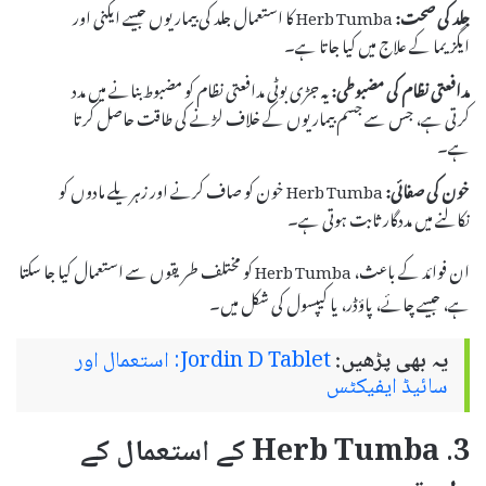
جلد کی صحت:
Herb Tumba کا استعمال جلد کی بیماریوں جیسے ایکنی اور
ایگزیما کے علاج میں کیا جاتا ہے۔
مدافعتی نظام کی مضبوطی:
یہ جڑی بوٹی مدافعتی نظام کو مضبوط بنانے میں مدد
کرتی ہے، جس سے جسم بیماریوں کے خلاف لڑنے کی طاقت حاصل کرتا
ہے۔
خون کی صفائی:
Herb Tumba خون کو صاف کرنے اور زہریلے مادوں کو
نکالنے میں مددگار ثابت ہوتی ہے۔
ان فوائد کے باعث، Herb Tumba کو مختلف طریقوں سے استعمال کیا جا سکتا
ہے، جیسے چائے، پاؤڈر، یا کیپسول کی شکل میں۔
یہ بھی پڑھیں:
Jordin D Tablet: استعمال اور
سائیڈ ایفیکٹس
3. Herb Tumba کے استعمال کے