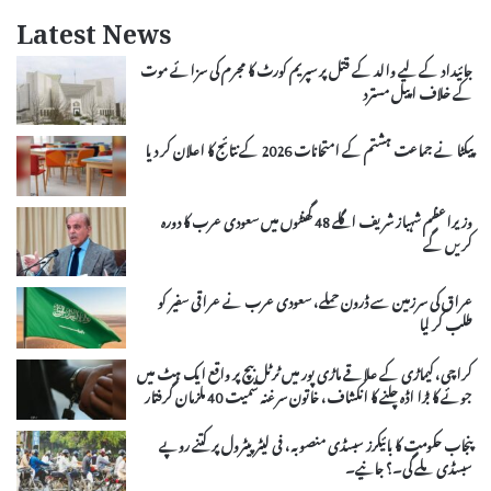
Latest News
جائیداد کے لیے والد کے قتل پر سپریم کورٹ کا مجرم کی سزائے موت
کے خلاف اپیل مسترد
پیکٹا نے جماعت ہشتم کے امتحانات 2026 کے نتائج کا اعلان کر دیا
وزیراعظم شہباز شریف اگلے 48 گھنٹوں میں سعودی عرب کا دورہ
کریں گے
عراق کی سرزمین سے ڈرون حملے، سعودی عرب نے عراقی سفیر کو
طلب کر لیا
کراچی، کیماڑی کے علاقے ماڑی پور میں ٹرٹل بیچ پر واقع ایک ہٹ میں
جوئے کا بڑا اڈہ چلنے کا انکشاف، خاتون سرغنہ سمیت 40 ملزمان گرفتار
پنجاب حکومت کا بائیکرز سبسڈی منصوبہ، فی لیٹر پیٹرول پر کتنے روپے
سبسڈی ملے گی۔؟ جانیے۔