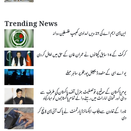
Trending News
این ڈی ایم اے کی 27 ویں امدادی کھیپ فلسطین روانہ
کرکٹ کے 14 سابق کپتانوں نے عمران خان کے حق میں اپیل کر دی
یو اے ای کے متعدد ڈیجیٹل پورٹلز پر سائبر حملے
یوم پاکستان کے موقع پر قونصلیٹ جنرل آف پاکستان کی طرف سے
دبئی اور شمالی امارات میں رہنے والے تمام پاکستانیوں کو مبارکباد
نادرا کے تعاون سے پنجاب ایکسائز ڈپارٹمنٹ نے پاک آئی ڈی لانچ کر
دی