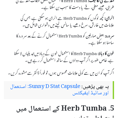
خرابی، جیسے متلی، قے، یا دست کا سبب بن سکتا ہے۔
الرجی:
کچھ لوگوں کو Herb Tumba سے الرجی ہو سکتی ہے، جس کی
علامات میں خارش، سرخ دھبے، یا سانس لینے میں دشواری شامل ہیں۔
سر درد:
بعض صارفین کو Herb Tumba استعمال کرنے کے بعد سر درد کا
سامنا ہو سکتا ہے۔
خون کا دباؤ:
Herb Tumba کا استعمال خون کے دباؤ میں تبدیلیاں لا سکتا
ہے، خاص طور پر اگر آپ دواؤں کے ساتھ استعمال کر رہے ہیں۔
اگر آپ کو ان میں سے کوئی علامات محسوس ہوں، تو فوراً ڈاکٹر سے مشورہ کریں۔
یہ بھی پڑھیں:
Sunny D Stat Capsule: استعمال
اور سائیڈ ایفیکٹس
5. Herb Tumba کے استعمال میں