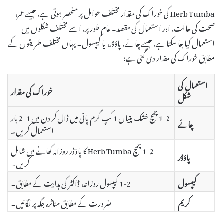
Herb Tumba کی خوراک کی مقدار مختلف عوامل پر منحصر ہوتی ہے، جیسے عمر،
صحت کی حالت، اور استعمال کی مقصد۔ عام طور پر، اسے مختلف شکلوں میں
استعمال کیا جا سکتا ہے، جیسے چائے، پاؤڈر، یا کیپسول۔ یہاں مختلف طریقوں کے
مطابق خوراک کی مقدار دی گئی ہے:
استعمال کی
خوراک کی مقدار
شکل
1-2 چمچ خشک پتیاں 1 کپ گرم پانی میں ڈال کر دن میں 1-2 بار
چائے
استعمال کریں۔
1-2 چمچ Herb Tumba کا پاؤڈر روزانہ کھانے میں شامل
پاؤڈر
کریں۔
کیپسول
1-2 کیپسول روزانہ، ڈاکٹر کی ہدایت کے مطابق۔
کریم
ضرورت کے مطابق متاثرہ جگہ پر لگائیں۔