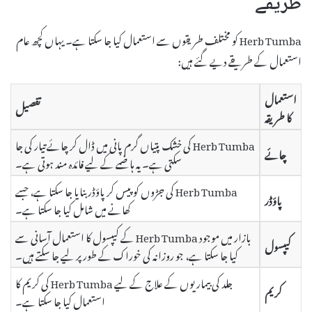
طریقے
Herb Tumba کو مختلف طریقوں سے استعمال کیا جا سکتا ہے۔ یہاں کچھ عام
استعمال کے طریقے دیے گئے ہیں:
استعمال
تفصیل
کا طریقہ
Herb Tumba کی خشک پتیاں گرم پانی میں ڈال کر چائے تیار کی جا
چائے
سکتی ہے۔ یہ ہاضمے کے لیے فائدہ مند ہوتی ہے۔
Herb Tumba کی جڑوں کو پیس کر پاؤڈر بنایا جا سکتا ہے، جسے
پاؤڈر
کھانے میں شامل کیا جا سکتا ہے۔
بازار میں موجود Herb Tumba کے کیپسول کا استعمال آسانی سے
کیپسول
کیا جا سکتا ہے، جو روزانہ کی خوراک کے طور پر لیے جا سکتے ہیں۔
جلد کی بیماریوں کے علاج کے لیے Herb Tumba کی کریم کا
کریم
استعمال کیا جا سکتا ہے۔