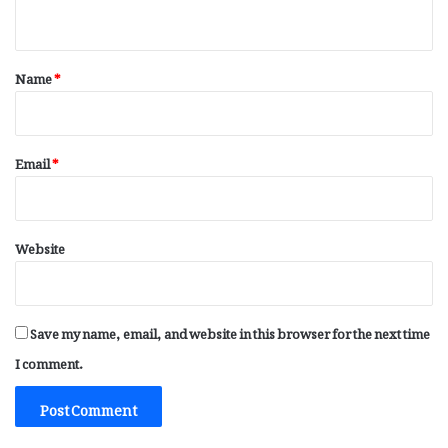
n
t
*
Name
*
Email
*
Website
Save my name, email, and website in this browser for the next time
I comment.