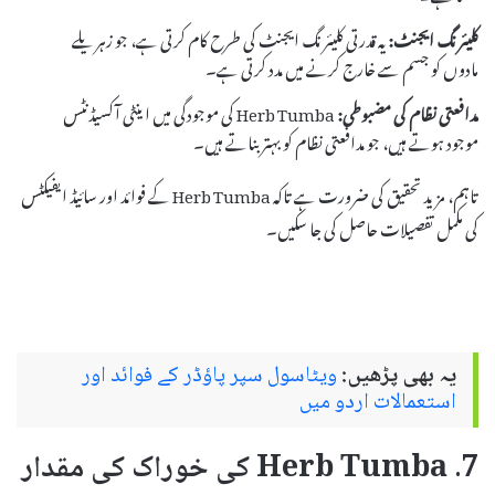
کلیئرنگ ایجنٹ:
یہ قدرتی کلیئرنگ ایجنٹ کی طرح کام کرتی ہے، جو زہریلے
مادوں کو جسم سے خارج کرنے میں مدد کرتی ہے۔
مدافعتی نظام کی مضبوطی:
Herb Tumba کی موجودگی میں اینٹی آکسیڈنٹس
موجود ہوتے ہیں، جو مدافعتی نظام کو بہتر بناتے ہیں۔
تاہم، مزید تحقیق کی ضرورت ہے تاکہ Herb Tumba کے فوائد اور سائیڈ ایفیکٹس
کی مکمل تفصیلات حاصل کی جا سکیں۔
یہ بھی پڑھیں:
ویٹاسول سپر پاؤڈر کے فوائد اور
استعمالات اردو میں
7. Herb Tumba کی خوراک کی مقدار