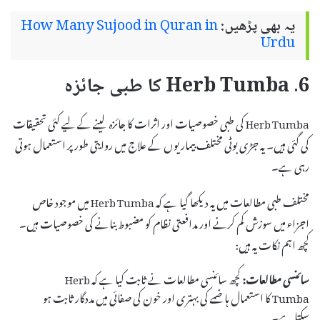
یہ بھی پڑھیں:
How Many Sujood in Quran in
Urdu
6. Herb Tumba کا طبی جائزہ
Herb Tumba کی طبی خصوصیات اور اثرات کا جائزہ لینے کے لیے کئی تحقیقات
کی گئی ہیں۔ یہ جڑی بوٹی مختلف بیماریوں کے علاج میں روایتی طور پر استعمال ہوتی
رہی ہے۔
مختلف طبی مطالعات میں یہ دیکھا گیا ہے کہ Herb Tumba میں موجود خاص
اجزاء میں سوزش کم کرنے اور مدافعتی نظام کو مضبوط بنانے کی خصوصیات ہیں۔
کچھ اہم نکات یہ ہیں:
سائنسی مطالعات:
کچھ سائنسی مطالعات نے ثابت کیا ہے کہ Herb
Tumba کا استعمال ہاضمے کی بہتری اور خون کی صفائی میں مددگار ثابت ہو
سکتا ہے۔