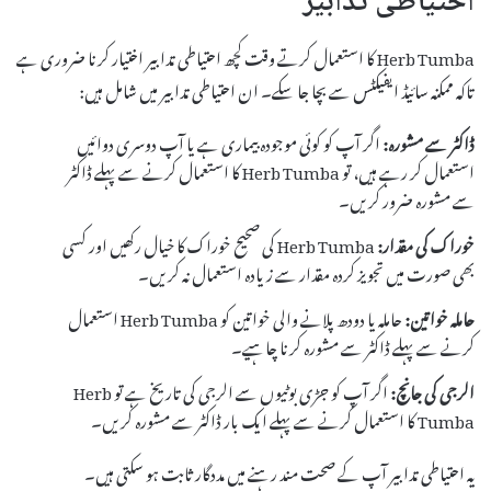
احتیاطی تدابیر
Herb Tumba کا استعمال کرتے وقت کچھ احتیاطی تدابیر اختیار کرنا ضروری ہے
تاکہ ممکنہ سائیڈ ایفیکٹس سے بچا جا سکے۔ ان احتیاطی تدابیر میں شامل ہیں:
ڈاکٹر سے مشورہ:
اگر آپ کو کوئی موجودہ بیماری ہے یا آپ دوسری دوائیں
استعمال کر رہے ہیں، تو Herb Tumba کا استعمال کرنے سے پہلے ڈاکٹر
سے مشورہ ضرور کریں۔
خوراک کی مقدار:
Herb Tumba کی صحیح خوراک کا خیال رکھیں اور کسی
بھی صورت میں تجویز کردہ مقدار سے زیادہ استعمال نہ کریں۔
حاملہ خواتین:
حاملہ یا دودھ پلانے والی خواتین کو Herb Tumba استعمال
کرنے سے پہلے ڈاکٹر سے مشورہ کرنا چاہیے۔
الرجی کی جانچ:
اگر آپ کو جڑی بوٹیوں سے الرجی کی تاریخ ہے تو Herb
Tumba کا استعمال کرنے سے پہلے ایک بار ڈاکٹر سے مشورہ کریں۔
یہ احتیاطی تدابیر آپ کے صحت مند رہنے میں مددگار ثابت ہو سکتی ہیں۔