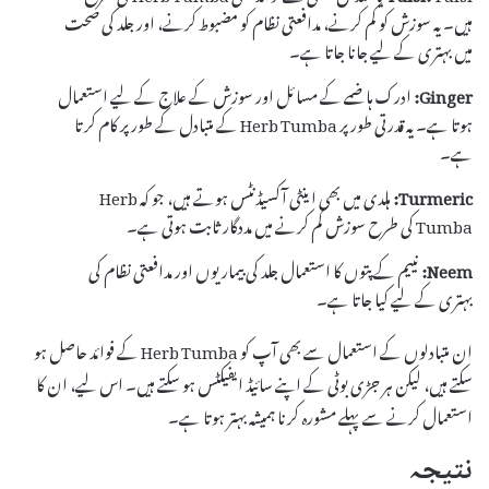
ہیں۔ یہ سوزش کو کم کرنے، مدافعتی نظام کو مضبوط کرنے، اور جلد کی صحت
میں بہتری کے لیے جانا جاتا ہے۔
Ginger:
ادرک ہاضمے کے مسائل اور سوزش کے علاج کے لیے استعمال
ہوتا ہے۔ یہ قدرتی طور پر Herb Tumba کے متبادل کے طور پر کام کرتا
ہے۔
Turmeric:
ہلدی میں بھی اینٹی آکسیڈنٹس ہوتے ہیں، جو کہ Herb
Tumba کی طرح سوزش کم کرنے میں مددگار ثابت ہوتی ہے۔
Neem:
نییم کے پتوں کا استعمال جلد کی بیماریوں اور مدافعتی نظام کی
بہتری کے لیے کیا جاتا ہے۔
ان متبادلوں کے استعمال سے بھی آپ کو Herb Tumba کے فوائد حاصل ہو
سکتے ہیں، لیکن ہر جڑی بوٹی کے اپنے سائیڈ ایفیکٹس ہو سکتے ہیں۔ اس لیے، ان کا
استعمال کرنے سے پہلے مشورہ کرنا ہمیشہ بہتر ہوتا ہے۔
نتیجہ