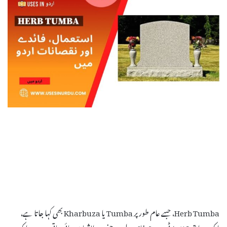
Herb Tumba، جسے عام طور پر Tumba یا Kharbuza بھی کہا جاتا ہے،
ایک روایتی جڑی بوٹی ہے جو خاص طور پر جنوب ایشیا میں پائی جاتی ہے۔ یہ ایک