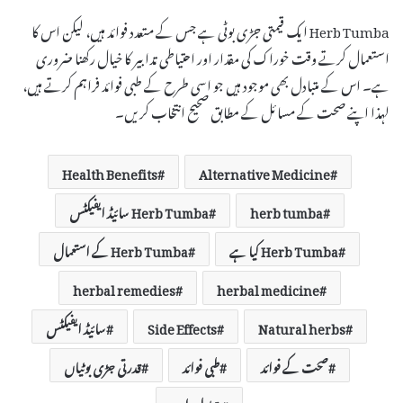
Herb Tumba ایک قیمتی جڑی بوٹی ہے جس کے متعدد فوائد ہیں، لیکن اس کا
استعمال کرتے وقت خوراک کی مقدار اور احتیاطی تدابیر کا خیال رکھنا ضروری
ہے۔ اس کے متبادل بھی موجود ہیں جو اسی طرح کے طبی فوائد فراہم کرتے ہیں،
لہذا اپنے صحت کے مسائل کے مطابق صحیح انتخاب کریں۔
Health Benefits
Alternative Medicine
herb tumba
Herb Tumba سائیڈ ایفیکٹس
Herb Tumba کیا ہے
Herb Tumba کے استعمال
herbal remedies
herbal medicine
Natural herbs
Side Effects
سائیڈ ایفیکٹس
صحت کے فوائد
طبی فوائد
قدرتی جڑی بوٹیاں