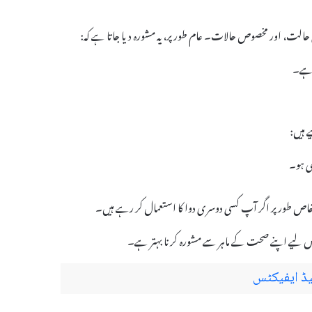
 خاص طور پر اگر آپ کسی دوسری دوا کا استعمال کر رہے ہیں۔
س لیے اپنے صحت کے ماہر سے مشورہ کرنا بہتر ہے۔