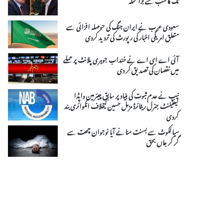
سعودی عرب نے ایران جنگ کی حوصلہ افزائی سے
متعلق امریکی اخبار کی رپورٹ کی تردید کردی
آئی اے ای اے نے خنداب جوہری پلانٹ پر حملے
میں نقصان کی تصدیق کر دی
نیب نے عدم ثبوت کی بنیاد پر سابق چیئرمین واپڈا
لیفٹیننٹ جنرل ریٹائرڈ مزمل حسین کیخلاف انکوائری بند
کردی
سیالکوٹ سے بسنت منانے آیا نوجوان چھت سے
گر کر جاں بحق