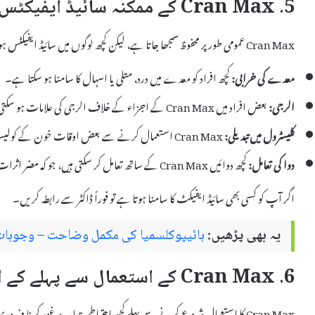
5. Cran Max کے ممکنہ سائیڈ ایفیکٹس
Cran Max عمومی طور پر محفوظ سمجھا جاتا ہے، لیکن کچھ لوگوں میں سائیڈ ایفیکٹس ہو سکتے ہیں۔ یہاں کچھ ممکنہ سائیڈ ایفیکٹس کی فہرست ہے:
معدے کی خرابی:
کچھ افراد کو معدے میں درد، متلی یا اسہال کا سامنا ہو سکتا ہے۔
الرجی:
بعض افراد میں Cran Max کے اجزاء کے خلاف الرجی کی علامات ہو سکتی ہیں، جیسے خارش، دانے، یا سانس لینے میں مشکلات۔
کلیسٹرول میں تبدیلی:
Cran Max استعمال کرنے سے بعض اوقات خون کے کولیسٹرول کی سطح میں تبدیلی ہو سکتی ہے۔
دوا کی تعامل:
کچھ دوائیں Cran Max کے ساتھ تعامل کر سکتی ہیں، جو کہ مضر اثرات کا باعث بن سکتی ہیں۔
اگر آپ کو کسی بھی سائیڈ ایفیکٹ کا سامنا ہوتا ہے تو فوراً ڈاکٹر سے رابطہ کریں۔
یہ بھی پڑھیں:
ہائیپوکلسمیا کی مکمل وضاحت – وجوہات، 
6. Cran Max کے استعمال سے پہلے کے احتیاطی تدابیر
Cran Max کا استعمال شروع کرنے سے پہلے کچھ احتیاطی تدابیر پر غور کرنا ضروری ہے: