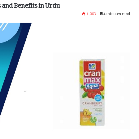
 and Benefits in Urdu
1,003
4 minutes read