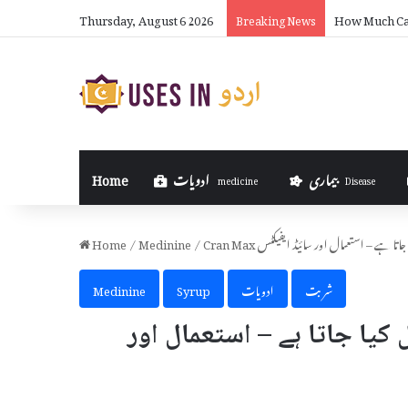
Thursday, August 6 2026
How Much Can
Breaking News
بیماری
ادویات
Home
medicine
Disease
ل کیا جاتا ہے – استعمال اور سائیڈ ایفیکٹس
/
Medinine
/
Home
شربت
ادویات
Syrup
Medinine
عمال کیا جاتا ہے – استعمال اور