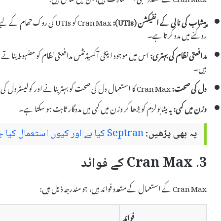
پیشاب کی نالی کے انفیکشن (UTIs):
Cran Max کو UTIs کی روک تھ
روکنے میں مدد کرتا ہے۔
مدافعتی نظام کی بہتری:
اس میں موجود اینٹی آکسیڈنٹس مدافعتی نظام کو مضبوط بناتے
ہیں۔
دل کی صحت:
Cran Max کا استعمال دل کی صحت کو بہتر بنانے اور کولیسٹرول کی سطح کو کنٹرول کرنے کے لیے بھی کیا جا سکتا ہے۔
وزن میں کمی:
یہ میٹابولزم کو بڑھا کر وزن میں کمی میں مددگار ثابت ہو سکتا ہے۔
یہ بھی پڑھیں:
Septran کیا ہے اور کیوں استعمال کیا جاتا ہے – فوائد اور نقصانات
3. Cran Max کے فوائد
Cran Max کے استعمال کے متعدد فوائد ہیں، جو مندرجہ ذیل ہیں:
فوائد