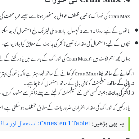
4. Cran Max کی خوراک
Cran Max کی خوراک کا تعین مختلف عوامل پر منحصر ہوتا ہے، جیسے عمر، صحت کی حالت، اور مخصوص حالات۔ عام طور پر، یہ مشورہ دیا جاتا ہے کہ:
بالغوں کے لیے: روزانہ 1 سے 2 کیپسول، یا 500 ملی لیٹر تک مائع استعمال کیا جا سکتا ہے۔
بچوں کے لیے: استعمال کی مقدار کا تعین ڈاکٹر کی ہدایت کے مطابق کیا جانا چاہیے۔
یہاں کچھ اہم نکات ہیں جو Cran Max کی خوراک کے بارے میں یاد رکھنے کے لیے ہیں:
کھانے کے ساتھ لینا:
Cran Max کو کھانے کے ساتھ لینا بہتر ہے تاکہ ہاضمہ کی بہتری ہو۔
پانی کے ساتھ:
سپلیمنٹ کو کافی پانی کے ساتھ استعمال کرنا چاہیے۔
ڈاکٹر کی ہدایت:
ہمیشہ کسی بھی نئے سپلیمنٹ کو لینے سے پہلے ڈاکٹر سے مشورہ کریں،
یاد رکھیں کہ خوراک کی مقدار انفرادی ضروریات کے مطابق مختلف ہو سکتی ہے، ا
یہ بھی پڑھیں:
Canesten 1 Tablet: استعمال اور سائیڈ ایفیکٹس