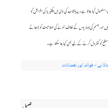
ام کے لیے استعمال کیا جاتا ہے۔ یہ پیشاب کی نالی میں بیکٹیریا کی افزائش کو
 ہیں اور جسم کی بیماریوں کے خلاف لڑنے کی صلاحیت کو بڑھاتے
تفصیل