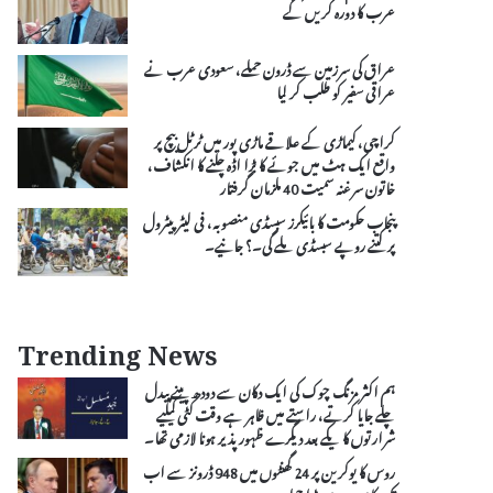
عرب کا دورہ کریں گے
عراق کی سرزمین سے ڈرون حملے، سعودی عرب نے
عراقی سفیر کو طلب کر لیا
کراچی، کیماڑی کے علاقے ماڑی پور میں ٹرٹل بیچ پر
واقع ایک ہٹ میں جوئے کا بڑا اڈہ چلنے کا انکشاف،
خاتون سرغنہ سمیت 40 ملزمان گرفتار
پنجاب حکومت کا بائیکرز سبسڈی منصوبہ، فی لیٹر پیٹرول
پر کتنے روپے سبسڈی ملے گی۔؟ جانیے۔
Trending News
ہم اکثر مزنگ چوک کی ایک دکان سے دودھ پینے پیدل
چلے جایا کرتے، راستے میں ظاہر ہے وقت کٹی کیلیے
شرارتوں کا یکے بعد دیگرے ظہور پذیر ہونا لازمی تھا۔
روس کا یوکرین پر 24 گھنٹوں میں 948 ڈرونز سے اب
تک کا سب سے بڑا حملہ