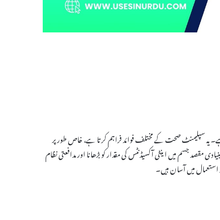
جاتا ہے۔ یہ سپلیمنٹ صحت کے مختلف فوائد فراہم کرتا ہے، خاص طور پر
کی نالی کے انفیکشن (UTIs) کی روک تھام اور علاج میں۔ Cran Max کا بنیادی مقصد جسم میں اینٹی آکسیڈنٹس کی مقدار کو بڑھانا اور مدافعتی نظام
ہ استعمال میں آسان ہیں۔