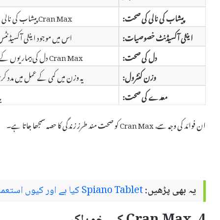
پیشاب کی نالی کی صحت:
Cran Max پیشاب کی نالی میں بیکٹیریا کی افزائش کو روکتا ہے، جس سے UTIs کا خطرہ کم ہوتا ہے۔
اینٹی آکسیڈنٹ خصوصیات:
اس میں موجود اینٹی آکسیڈنٹس 
دل کی صحت:
Cran Max دل کی بیماریوں کے خطرے کو کم کرتا ہے اور خون کی شریانوں کی صحت کو بہتر بناتا ہے۔
وزن کنٹرول:
یہ وزن میں کمی کے عمل میں مدد 
معدے کی صحت:
ی
ان فوائد کی وجہ سے، Cran Max کو صحت مند طرز زندگی کا حصہ سمجھا جاتا ہے۔
یہ بھی پڑھیں:
Spiano Tablet کیا ہے اور کیوں استعمال کیا جاتا ہے – استعمال اور سائیڈ ایفیکٹس