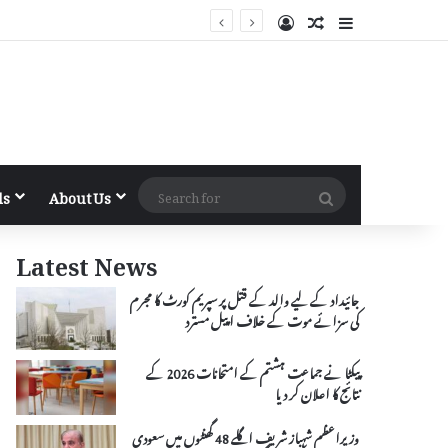
Log In
Random Article
Sidebar
Search
ls
About Us
for
Latest News
جائیداد کے لیے والد کے قتل پر سپریم کورٹ کا مجرم
کی سزائے موت کے خلاف اپیل مسترد
پیکٹا نے جماعت ہشتم کے امتحانات 2026 کے
نتائج کا اعلان کر دیا
وزیراعظم شہباز شریف اگلے 48 گھنٹوں میں سعودی