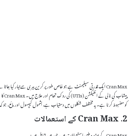
Cran Max ایک قدرتی سپلیمنٹ ہے جو خاص طور پر کرین بیری سے تیار کیا 
پیشاب 
کو مضبوط کرنا ہے۔ یہ مختلف شکلوں میں دستیاب ہے، بشمول کیپسول اور مائع، جو ک
2. Cran Max کے استعمالات
Cran Max کے متعدد طبی استعمالات ہیں، جن میں شامل ہیں: