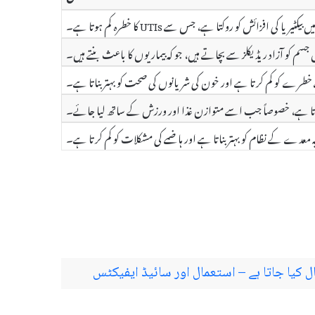
جسم کو آزاد ریڈیکلز سے بچاتے ہیں، جو کہ بیماریوں کا باعث بنتے ہیں۔
کرتا ہے، خصوصاً جب اسے متوازن غذا اور ورزش کے ساتھ لیا جائے۔
ہ معدے کے نظام کو بہتر بناتا ہے اور ہاضمے کی مشکلات کو کم کرتا ہے۔