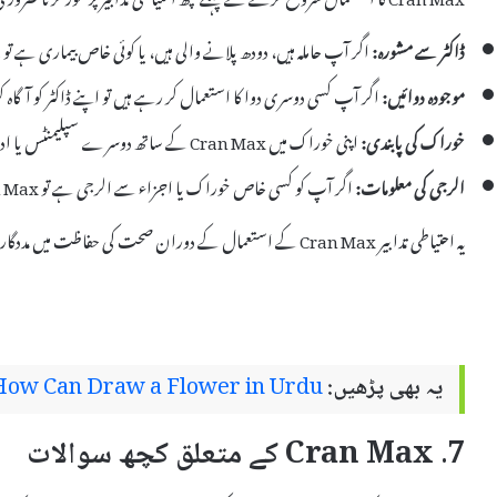
ڈاکٹر سے مشورہ:
اگر آپ حاملہ ہیں، دودھ پلانے والی ہیں، یا کوئی خاص بیماری ہے تو
موجودہ دوائیں:
اگر آپ کسی دوسری دوا کا استعمال کر رہے ہیں تو اپنے ڈاکٹر کو آگاہ ک
خوراک کی پابندی:
اپنی خوراک میں Cran Max کے ساتھ دوسرے سپلیمنٹس یا ادویات شامل کرنے سے پہلے ہدایت پر عمل کریں۔
الرجی کی معلومات:
اگر آپ کو کسی خاص خوراک یا اجزاء سے الرجی ہے تو Cran Max استعمال کرنے سے پہلے ہمیشہ لیبل چیک کریں۔
یہ احتیاطی تدابیر Cran Max کے استعمال کے دوران صحت کی حفاظت میں مددگار ثابت ہو سکتی ہیں۔
یہ بھی پڑھیں:
How Can Draw a Flower in Urdu
7. Cran Max کے متعلق کچھ سوالات