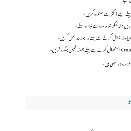
 پہلے اپنے ڈاکٹر سے مشورہ کریں۔
ریں تاکہ ممکنہ تعاملات سے بچا جا سکے۔