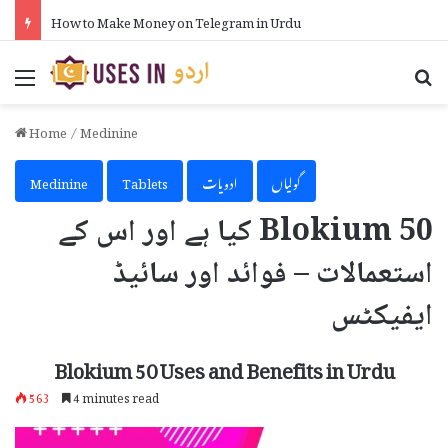
How to Put Formula in Excel in Urdu
Menu
Se
Home
/
Medinine
گولیاں
ادویات
Tablets
Medinine
Blokium 50 کیا ہے اور اس کے
استعمالات – فوائد اور سائیڈ
ایفیکٹس
Blokium 50 Uses and Benefits in Urdu
563
4 minutes read