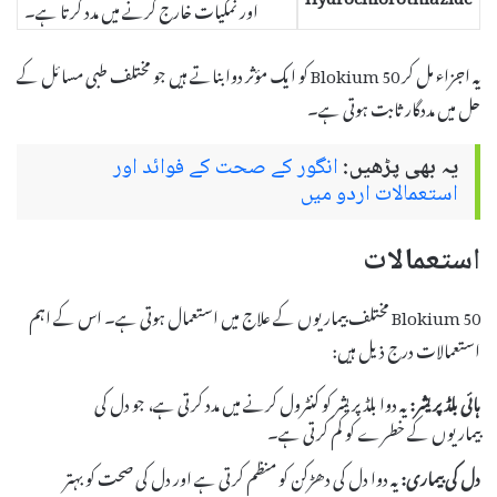
اور نمکیات خارج کرنے میں مدد کرتا ہے۔
یہ اجزاء مل کر Blokium 50 کو ایک مؤثر دوا بناتے ہیں جو مختلف طبی مسائل کے
حل میں مددگار ثابت ہوتی ہے۔
یہ بھی پڑھیں:
انگور کے صحت کے فوائد اور
استعمالات اردو میں
استعمالات
Blokium 50 مختلف بیماریوں کے علاج میں استعمال ہوتی ہے۔ اس کے اہم
استعمالات درج ذیل ہیں:
ہائی بلڈ پریشر:
یہ دوا بلڈ پریشر کو کنٹرول کرنے میں مدد کرتی ہے، جو دل کی
بیماریوں کے خطرے کو کم کرتی ہے۔
دل کی بیماری:
یہ دوا دل کی دھڑکن کو منظم کرتی ہے اور دل کی صحت کو بہتر