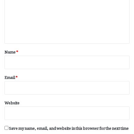
m
m
e
n
t
*
Name
*
Email
*
Website
Save my name, email, and website in this browser for the next time