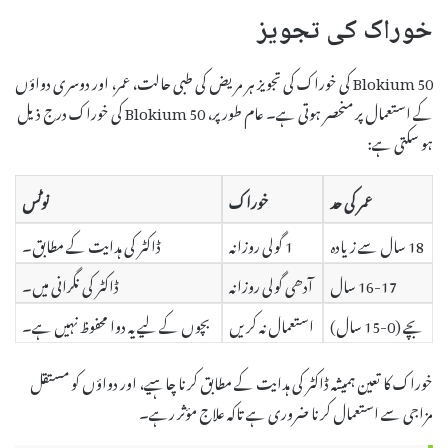
خوراک کی تجویز
Blokium 50 کی خوراک کی تجویز ہر مریض کی طبی حالت، عمر، اور دوسری دواؤں
کے استعمال پر منحصر ہوتی ہے۔ عام طور پر، Blokium 50 کی خوراک درج ذیل
ہو سکتی ہے:
عمر کی حد
خوراک
نوٹس
18 سال سے زیادہ
1 گولی روزانہ
ڈاکٹر کی ہدایت کے مطابق۔
16-17 سال
آدھی گولی روزانہ
ڈاکٹر کی نگرانی میں۔
بچے (0-15 سال)
استعمال نہ کریں
بچوں کے لیے یہ دوا محفوظ نہیں ہے۔
خوراک کا تعین ہمیشہ ڈاکٹر کی ہدایت کے مطابق کرنا چاہیے، اور دواؤں کو مستقل
مزاجی سے استعمال کرنا ضروری ہے تاکہ علاج مؤثر رہے۔