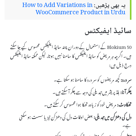
یہ بھی پڑھیں:
How to Add Variations in
WooCommerce Product in Urdu
سائیڈ ایفیکٹس
Blokium 50 کے استعمال کے دوران چند سائیڈ ایفیکٹس محسوس کیے جا سکتے
ہیں۔ اگرچہ ہر مریض کو سائیڈ ایفیکٹس کا سامنا نہیں ہوتا، لیکن ممکنہ سائیڈ ایفیکٹس
درج ذیل ہیں:
سر درد:
کچھ مریضوں کو سر درد کا سامنا ہو سکتا ہے۔
چکر آنا:
بلڈ پریشر میں تبدیلی کی وجہ سے چکر آ سکتے ہیں۔
تھکاوٹ:
مریض خود کو زیادہ تھکا ہوا محسوس کر سکتے ہیں۔
دل کی دھڑکن میں تبدیلی:
بعض اوقات دل کی دھڑکن تیز یا سست ہو سکتی
ہے۔