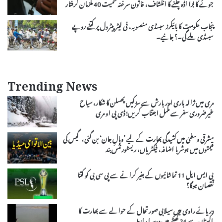
جوئے کا بڑا اڈہ چلنے کا انکشاف، خاتون سرغنہ سمیت 40 ملزمان گرفتار
پنجاب حکومت کا بائیکرز سبسڈی منصوبہ، فی لیٹر پیٹرول پر کتنے روپے
سبسڈی ملے گی۔؟ جانیے۔
Trending News
مری میں ژالہ باری اور بارش سے سڑکیں پھسلن کا شکار، سیاح
غیرضروری سفر سے مکمل اجتناب کریں؛ ڈی پی او مری
مشرقی وسطیٰ میں کشیدگی بھارت کے لیے ’وبالِ جان‘ بن گئی، گیس کی
قیمتوں میں ہوشربا اضافہ، فیکٹریاں، ریسٹورنٹس بند
پی ایس ایل 11 تماشائیوں کے بغیر کرانے سے پی سی بی کو کتنا
نقصان ہوگا؟
دریائے راوی میں سیلابی صورتحال کے حوالے سے بھارت کا
پاکستان سے 24 گھنٹے میں دوسرا رابطہ