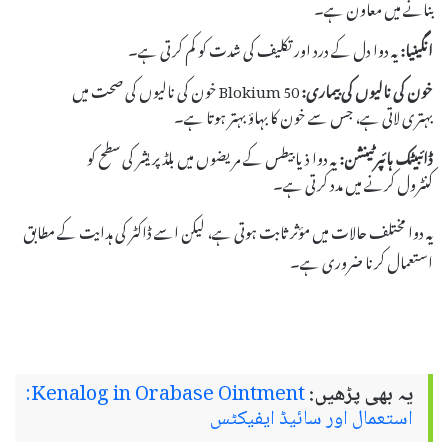
بنانے میں معاون ہے۔
انگینیا:
یہ دوا دل کے درد اور تکلیف کی شدت کو کم کرتی ہے۔
خون کی نالیوں کی بیماری:
Blokium 50 خون کی نالیوں کی صحت میں
بہتری لاتی ہے، جس سے خون کا بہاؤ بہتر ہوتا ہے۔
ڈائبیٹک ہائپرٹینشن:
یہ دوا ذیابیطس کے مریضوں میں بلڈ پریشر کی سطح کو
کنٹرول کرنے میں مدد کرتی ہے۔
یہ دوا مختلف حالات میں مؤثر ثابت ہوتی ہے، لیکن اسے ڈاکٹر کی ہدایت کے مطابق
استعمال کرنا ضروری ہے۔
یہ بھی پڑھیں:
Kenalog in Orabase Ointment:
استعمال اور سائیڈ ایفیکٹس