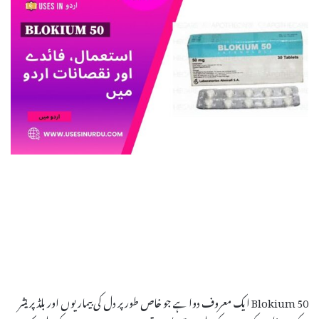
Blokium 50 ایک معروف دوا ہے جو خاص طور پر دل کی بیماریوں اور بلڈ پریشر