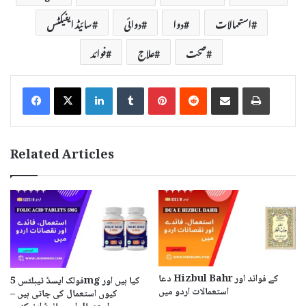
استعمالات
دوا
دوائی
سائیڈ ایفیکٹس
صحت
علاج
فوائد
LinkedIn
Tumblr
Pinterest
Reddit
Share via Email
Print
Related Articles
دعا Hizbul Bahr کے فوائد اور
فولک ایسڈ ٹیبلٹس 5mg کیا ہیں اور
استعمالات اردو میں
کیوں استعمال کی جاتی ہیں –