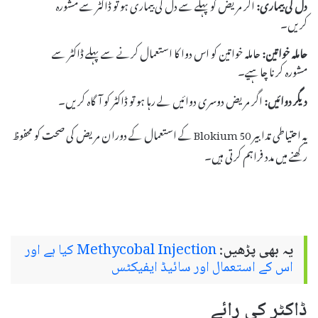
دل کی بیماری:
اگر مریض کو پہلے سے دل کی بیماری ہو تو ڈاکٹر سے مشورہ
کریں۔
حاملہ خواتین:
حاملہ خواتین کو اس دوا کا استعمال کرنے سے پہلے ڈاکٹر سے
مشورہ کرنا چاہیے۔
دیگر دوائیں:
اگر مریض دوسری دوائیں لے رہا ہو تو ڈاکٹر کو آگاہ کریں۔
یہ احتیاطی تدابیر Blokium 50 کے استعمال کے دوران مریض کی صحت کو محفوظ
رکھنے میں مدد فراہم کرتی ہیں۔
یہ بھی پڑھیں:
Methycobal Injection کیا ہے اور
اس کے استعمال اور سائیڈ ایفیکٹس
ڈاکٹر کی رائے