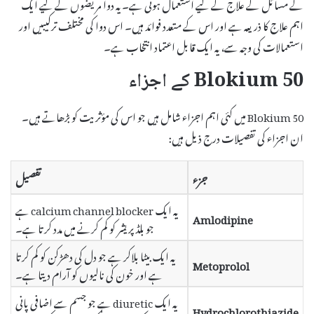
کے مسائل کے علاج کے لیے استعمال ہوتی ہے۔ یہ دوا مریضوں کے لیے ایک
اہم علاج کا ذریعہ ہے اور اس کے متعدد فوائد ہیں۔ اس دوا کی مختلف ترکیبیں اور
استعمالات کی وجہ سے، یہ ایک قابل اعتماد انتخاب ہے۔
Blokium 50 کے اجزاء
Blokium 50 میں کئی اہم اجزاء شامل ہیں جو اس کی مؤثریت کو بڑھاتے ہیں۔
ان اجزاء کی تفصیلات درج ذیل ہیں:
جزء
تفصیل
یہ ایک calcium channel blocker ہے
Amlodipine
جو بلڈ پریشر کو کم کرنے میں مدد کرتا ہے۔
یہ ایک بیٹا بلاکر ہے جو دل کی دھڑکن کو کم کرتا
Metoprolol
ہے اور خون کی نالیوں کو آرام دیتا ہے۔
یہ ایک diuretic ہے جو جسم سے اضافی پانی
Hydrochlorothiazide