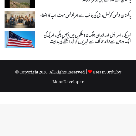
پاکستان بزنس کونسل دبئی کی جانب سے جرنلزٹس میٹ اپ کا انعقاد
امریکہ، اسرائیل اور ایران جنگ 12 ملکوں میں پھیل چکی، امریکہ کی
ایک درجن سے زائد ممالک سے شہریوں کو فورا نکلنے کی ہدایت
© Copyright 2026, All Rights Reserved |
Uses In Urdu by
MoonDeveloper