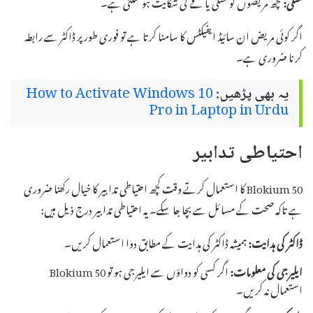
متلی:
کچھ مریضوں کو متلی یا قے کی شکایت ہو سکتی ہے۔
اگر کوئی مریض ان سائیڈ ایفیکٹس کا سامنا کرتا ہے تو فوری طور پر ڈاکٹر سے رابطہ
کرنا ضروری ہے۔
یہ بھی پڑھیں:
How to Activate Windows 10
Pro in Laptop in Urdu
احتیاطی تدابیر
Blokium 50 کا استعمال کرتے وقت کچھ احتیاطی تدابیر کا خیال رکھنا ضروری
ہے تاکہ صحت کے مسائل سے بچا جا سکے۔ یہ احتیاطی تدابیر درج ذیل ہیں:
ڈاکٹر کی ہدایت:
ہمیشہ ڈاکٹر کی ہدایت کے مطابق دوا استعمال کریں۔
ایلیرجی کی معلومات:
اگر کسی کو دواؤں سے ایلیرجی ہو تو Blokium 50
استعمال نہ کریں۔