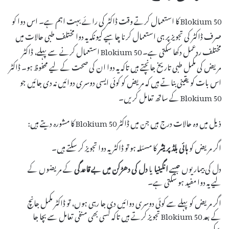
Blokium 50 کا استعمال کرتے وقت ڈاکٹر کی رائے بہت اہم ہے۔ اس دوا کو
صرف ڈاکٹر کی تجویز پر ہی استعمال کرنا چاہیے کیونکہ یہ دوا مختلف طبی حالات میں
مختلف ردعمل دکھا سکتی ہے۔ Blokium 50 استعمال کرنے سے پہلے، ڈاکٹر
مریض کی مکمل طبی تاریخ جانچتے ہیں تاکہ یہ دوا ان کی صحت کے لیے محفوظ ہو۔ ڈاکٹر
اس بات کو یقینی بناتے ہیں کہ مریض کو کوئی ایسی دوسری دوائیں نہ دی جائیں جو
Blokium 50 کے ساتھ تعامل کریں۔
ذیل میں وہ حالات درج ہیں جن میں ڈاکٹر Blokium 50 کا مشورہ دیتے ہیں:
اگر مریض کو
ہائی بلڈ پریشر
کا مسئلہ ہو تو ڈاکٹر یہ دوا تجویز کر سکتے ہیں۔
دل کی بیماریوں جیسے
انگینیا
یا
دل کی دھڑکن میں بے قاعدگی
کے مریضوں کے
لیے یہ دوا مفید ہو سکتی ہے۔
اگر مریض کو پہلے سے کوئی دوسری دوائیں دی جا رہی ہوں، تو ڈاکٹر مکمل جانچ
کے بعد Blokium 50 تجویز کرتے ہیں تاکہ کسی بھی منفی تعامل سے بچا جا
سکے۔