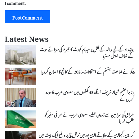
I comment.
Latest News
جائیداد کے لیے والد کے قتل پر سپریم کورٹ کا مجرم کی سزائے موت
کے خلاف اپیل مسترد
پیکٹا نے جماعت ہشتم کے امتحانات 2026 کے نتائج کا اعلان کر دیا
وزیراعظم شہباز شریف اگلے 48 گھنٹوں میں سعودی عرب کا دورہ
کریں گے
عراق کی سرزمین سے ڈرون حملے، سعودی عرب نے عراقی سفیر کو
طلب کر لیا
کراچی، کیماڑی کے علاقے ماڑی پور میں ٹرٹل بیچ پر واقع ایک ہٹ میں