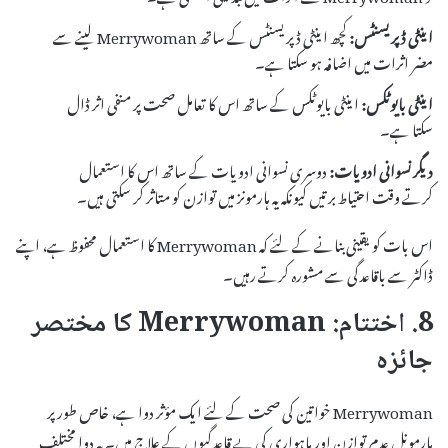
اینٹی ڈپریسنٹس:
کچھ اینٹی ڈپریسنٹس کے ساتھ Merrywoman لینے سے
مضر اثرات میں اضافہ ہو سکتا ہے۔
اینٹی بایوٹکس:
اینٹی بایوٹکس کے ساتھ اس کا تعامل صحت پر منفی اثر ڈال
سکتا ہے۔
دیگر نسوانی ادویات:
دوسری نسوانی ادویات کے ساتھ اس کا استعمال
کرتے وقت احتیاط برتیں کیونکہ یہ ہارمونز میں توازن کو متاثر کر سکتی ہیں۔
اس بات کو یقینی بنانے کے لئے کہ Merrywoman کا استعمال محفوظ ہے، اپنے
ڈاکٹر سے باقاعدگی سے مشورہ کرتے رہیں۔
8. اختتام: Merrywoman کا مختصر
جائزہ
Merrywoman خواتین کی صحت کے لئے ایک مؤثر دوا ہے، خاص طور پر
ہارمونل عدم توازن اور ماہواری کی بے قاعدگیوں کے علاج میں۔ یہ دوا مختلف