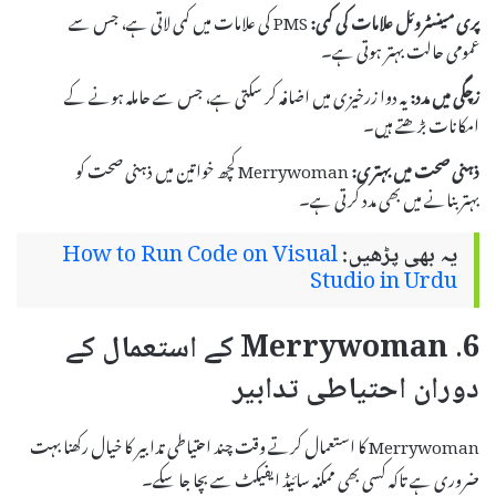
پری مینسٹروئل علامات کی کمی:
PMS کی علامات میں کمی لاتی ہے، جس سے
عمومی حالت بہتر ہوتی ہے۔
زچگی میں مدد:
یہ دوا زرخیزی میں اضافہ کر سکتی ہے، جس سے حاملہ ہونے کے
امکانات بڑھتے ہیں۔
ذہنی صحت میں بہتری:
Merrywoman کچھ خواتین میں ذہنی صحت کو
بہتر بنانے میں بھی مدد کرتی ہے۔
یہ بھی پڑھیں:
How to Run Code on Visual
Studio in Urdu
6. Merrywoman کے استعمال کے
دوران احتیاطی تدابیر
Merrywoman کا استعمال کرتے وقت چند احتیاطی تدابیر کا خیال رکھنا بہت
ضروری ہے تاکہ کسی بھی ممکنہ سائیڈ ایفیکٹ سے بچا جا سکے۔