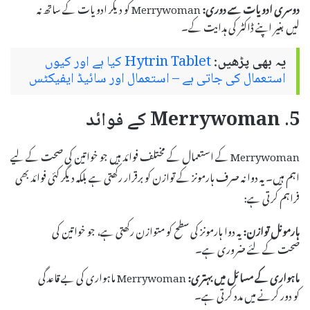
دوسری ادویات سے دوری:
Merrywoman کو دیگر ادویات کے ساتھ نہ
لیں بغیر اپنے ڈاکٹر کی ہدایت کے۔
یہ بھی پڑھیں:
Hytrin Tablet کیا ہے اور کیوں
استعمال کی جاتی ہے – استعمال اور سائیڈ ایفیکٹس
5. Merrywoman کے فوائد
Merrywoman کے استعمال کے مختلف فوائد ہیں جو خواتین کی صحت کے لیے
اہم ہیں۔ یہ دوا نہ صرف ہارمونز کے توازن کو برقرار رکھتی ہے بلکہ دیگر کئی فوائد بھی
فراہم کرتی ہے:
ہارمونل توازن:
یہ دوا ہارمونز کی سطح کو متوازن رکھتی ہے، جو خواتین کی
صحت کے لئے ضروری ہے۔
ماہواری کے مسائل میں بہتری:
Merrywoman ماہواری کی بے قاعدگی
کو دور کرنے میں مدد کرتی ہے۔