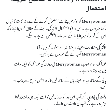
استعمال
Merrywoman کو مؤثر طریقے سے استعمال کرنے کے لئے چند نکات کا خیال
رکھنا ضروری ہے۔ اس دوا کا استعمال ڈاکٹر کی ہدایت کے مطابق کرنا چاہئے تاکہ
اس کے فوائد کو بہتر بنایا جا سکے اور سائیڈ ایفیکٹس سے بچا جا سکے۔
ڈاکٹر کی مشاورت:
ہمیشہ اپنے ڈاکٹر سے مشورہ کریں کہ آیا
Merrywoman آپ کے لئے موزوں ہے یا نہیں۔
خوراک:
عام طور پر، Merrywoman کی روزانہ کی خوراک کو ایک وقت
میں لینا بہتر ہوتا ہے۔
پانی کے ساتھ:
یہ دوا ہمیشہ پانی کے ساتھ لیں تاکہ وہ اچھی طرح سے جذب ہو
سکے۔
وقت کی پابندی:
اگر آپ اس دوا کو روزانہ لیں تو اسے ایک ہی وقت پر لینا
بہتر ہوتا ہے تاکہ آپ کی عادت بن جائے۔