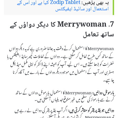
یہ بھی پڑھیں:
Zodip Tablet کیا ہے اور اس کے
استعمال اور سائیڈ ایفیکٹس
7. Merrywoman کا دیگر دواؤں کے
ساتھ تعامل
Merrywoman کا استعمال کرتے وقت یہ جاننا ضروری ہے کہ یہ دیگر دواؤں
کے ساتھ کس طرح تعامل کر سکتی ہے۔ دواؤں کے تعاملات کچھ سائیڈ ایفیکٹس یا
خطرات کو بڑھا سکتے ہیں۔ اس لیے، آپ کو ہمیشہ اپنے ڈاکٹر کو اپنی مکمل میڈیکل
ہسٹری اور آپ کے استعمال میں موجود دیگر دواؤں کے بارے میں آگاہ کرنا
چاہیے۔
ہارمونل دوائیں:
Merrywoman کا استعمال ہارمونل دواؤں کے ساتھ
کرنے سے ہارمونز کی سطح میں غیر متوقع تبدیلیاں آ سکتی ہیں۔
دوائیں جو بلڈ پریشر کو متاثر کرتی ہیں:
اگر آپ بلڈ پریشر کی دوائیں لے رہے ہیں
تو Merrywoman کے اثرات میں تبدیلی آ سکتی ہے۔