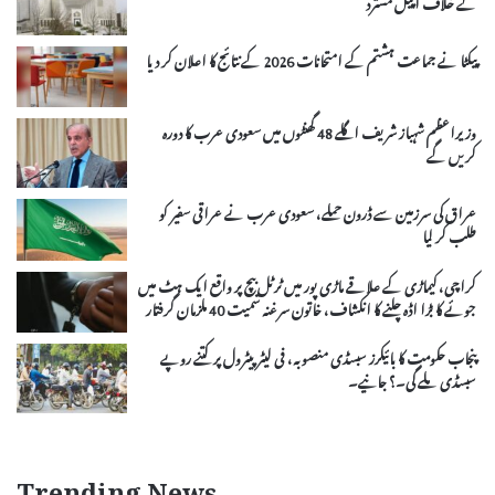
کے خلاف اپیل مسترد
پیکٹا نے جماعت ہشتم کے امتحانات 2026 کے نتائج کا اعلان کر دیا
وزیراعظم شہباز شریف اگلے 48 گھنٹوں میں سعودی عرب کا دورہ
کریں گے
عراق کی سرزمین سے ڈرون حملے، سعودی عرب نے عراقی سفیر کو
طلب کر لیا
کراچی، کیماڑی کے علاقے ماڑی پور میں ٹرٹل بیچ پر واقع ایک ہٹ میں
جوئے کا بڑا اڈہ چلنے کا انکشاف، خاتون سرغنہ سمیت 40 ملزمان گرفتار
پنجاب حکومت کا بائیکرز سبسڈی منصوبہ، فی لیٹر پیٹرول پر کتنے روپے
سبسڈی ملے گی۔؟ جانیے۔