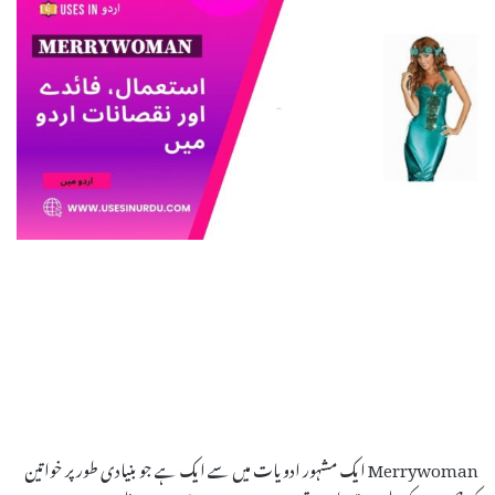
Merrywoman ایک مشہور ادویات میں سے ایک ہے جو بنیادی طور پر خواتین