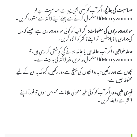
حساسیت کی جانچ:
اگر آپ کو کسی بھی چیز سے حساسیت ہے تو
Merrywoman کا استعمال کرنے سے پہلے اپنے ڈاکٹر سے مشورہ کریں۔
موجودہ بیماریوں کی معلومات:
اگر آپ کو کوئی موجودہ بیماری ہے، جیسے کہ دل
کی بیماری یا ذیابیطس، تو اپنے ڈاکٹر کو آگاہ کریں۔
حاملہ خواتین:
اگر آپ حاملہ ہیں یا حاملہ ہونے کی کوشش کر رہی ہیں، تو
Merrywoman کا استعمال نہ کریں بغیر ڈاکٹر کی ہدایت کے۔
بچوں سے دور رکھیں:
یہ دوا بچوں کی پہنچ سے دور رکھیں، کیونکہ یہ ان کے لیے
محفوظ نہیں ہے۔
فوری طبی مدد:
اگر آپ کو کوئی غیر معمولی علامات محسوس ہوں تو فوراً اپنے
ڈاکٹر سے رابطہ کریں۔