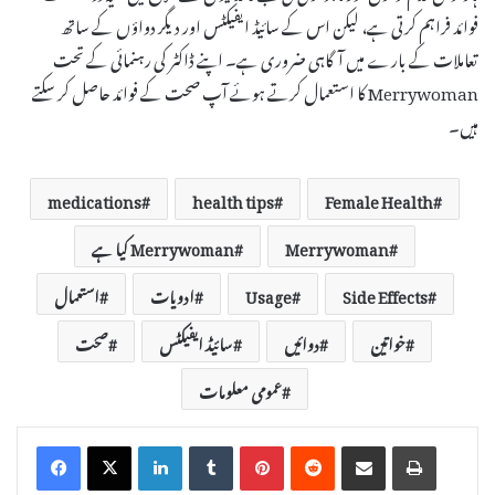
فوائد فراہم کرتی ہے، لیکن اس کے سائیڈ ایفیکٹس اور دیگر دواؤں کے ساتھ
تعاملات کے بارے میں آگاہی ضروری ہے۔ اپنے ڈاکٹر کی رہنمائی کے تحت
Merrywoman کا استعمال کرتے ہوئے آپ صحت کے فوائد حاصل کر سکتے
ہیں۔
medications
health tips
Female Health
Merrywoman
Merrywoman کیا ہے
Side Effects
Usage
ادویات
استعمال
خواتین
دوائیں
سائیڈ ایفیکٹس
صحت
عمومی معلومات
LinkedIn
Tumblr
Pinterest
Reddit
Share via Email
Print