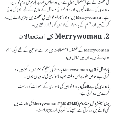
کی صحت کے لیے استعمال ہوتی ہے۔ یہ دوا خاص طور پر ہارمونل عدم توازن،
ماہواری کی بے قاعدگیوں، اور دیگر نسوانی مسائل کے علاج کے لیے تجویز کی جاتی
ہے۔ Merrywoman میں موجود اجزاء خواتین کی صحت میں بہتری لانے میں مدد
کرتے ہیں اور جسم کے ہارمونز کے توازن کو برقرار رکھتے ہیں۔
2. Merrywoman کے استعمالات
Merrywoman کے مختلف استعمالات ہیں جو اسے خواتین کے لئے ایک اہم
دوا بناتے ہیں۔ ان میں شامل ہیں:
ہارمونل توازن:
Merrywoman ہارمونز کی سطح کو متوازن رکھنے میں مدد
کرتی ہے، خاص طور پر اس وقت جب ماہواری کی تبدیلیاں ہوں۔
ماہواری کی بے قاعدگی:
یہ دوا خواتین کی ماہواری کے معمولات کو درست
کرنے میں مدد کرتی ہے۔
پری مینسٹروئل سنڈروم (PMS):
Merrywoman PMS کی علامات میں
کمی لانے میں مدد کرتی ہے، جیسے کہ افسردگی اور چڑچڑاہٹ۔