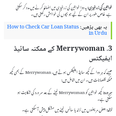
خواتین کی زرخیزی:
یہ دوا خواتین کی زرخیزی میں اضافہ کرنے میں مدد کر سکتی
ہے، خاص طور پر ان کے لیے جو بچوں کی خواہش رکھتی ہیں۔
یہ بھی پڑھیں:
How to Check Car Loan Status
in Urdu
3. Merrywoman کے ممکنہ سائیڈ
ایفیکٹس
جیسے کہ ہر دوا کے کچھ سائیڈ ایفیکٹس ہوتے ہیں، Merrywoman کے بھی کچھ
ممکنہ نقصانات ہیں۔ ان میں شامل ہیں:
سر درد:
کچھ خواتین کو Merrywoman لینے کے بعد سر درد کی شکایت ہو
سکتی ہے۔
نزلہ:
بعض مریضوں میں نزلہ یا سانس لینے میں مشکل پیش آ سکتی ہے۔