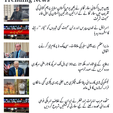
Trending News
چین میں پاکستانی سفارتخانہ نے بھی یوم پاکستان منایا، پرچم کشائی کی
تقریب میں سفارتخانے کے اراکین، تارکین پاکستان کی اہل خانہ
سمیت شرکت
اسرائیل نے لندن، پیرس اور برلن سمیت کئی شہروں کو ’’تیار ‘‘ رہنے
کا مشورہ دیدیا
وزیراعظم سے چینی سفیر کی ملاقات، سی پیک 2 پر کام تیز کرنے پر
اتفاق
برطانیہ کے بادشاہ اور ملکہ 27 سے 30 اپریل تک امریکہ کا تاریخی سرکاری
دورہ کریں گے، صدر ٹرمپ
لیسکو کی بڑی کارروائی،پلاسٹک فیکٹری میں بجلی چوری پکڑی گئی ،مالکان
فرار،کروڑوں کا بل عائد
متحدہ عرب امارات اور قطر نے ایران کے خلاف امریکی فوجی
کارروائی محدود رکھنے کے لیے سفارتی کوششیں شروع کر دیں