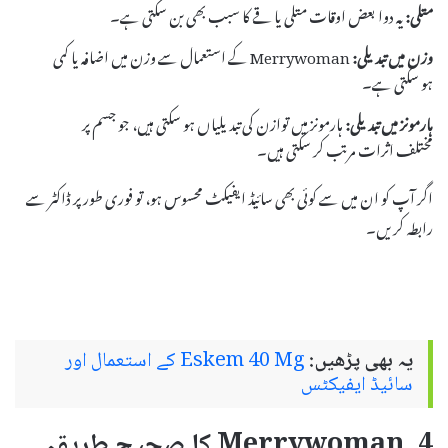
متلی:
یہ دوا بعض اوقات متلی یا قے کا سبب بھی بن سکتی ہے۔
وزن میں تبدیلی:
Merrywoman کے استعمال سے وزن میں اضافہ یا کمی
ہو سکتی ہے۔
ہارمونز میں تبدیلی:
ہارمونز میں توازن کی تبدیلیاں ہو سکتی ہیں، جو جسم پر
مختلف اثرات مرتب کر سکتی ہیں۔
اگر آپ کو ان میں سے کوئی بھی سائیڈ ایفیکٹ محسوس ہو، تو فوری طور پر ڈاکٹر سے
رابطہ کریں۔
یہ بھی پڑھیں:
Eskem 40 Mg کے استعمال اور
سائیڈ ایفیکٹس
4. Merrywoman کا صحیح طریقہ