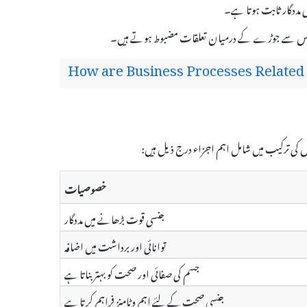
، جس سے جوڑے کے درمیان تعلقات مضبوط ہوتے ہیں۔
How are Business Processes Related 
خصوصیات
جنسی قوت بڑھانے میں مددگار
توانائی اور برداشت میں اضافہ
جسم کی صفائی اور صحت کو بہتر بناتا ہے
جنسی صحت کے لئے اہم وٹامنز فراہم کرتا ہے