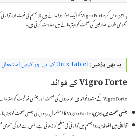
یہ اجزاء مل کر Vigro Forte کو ایک مؤثر دوا بناتے ہیں جو جسم کی
مجموعی طور پر صارفین کی صحت کو بہتر بنانے میں معاونت کرتی ہیں۔
یہ بھی پڑھیں:
Unix Tablet کیا ہے اور کیوں استعمال کیا جاتا ہے – استعمال اور سائیڈ ایفیکٹس
Vigro Forte کے فوائد
Vigro Forte کے متعدد فوائد ہیں جو مردوں کی صحت اور جنسی فعالیت کو بہتر بنانے میں مددگار ثابت ہوتے ہیں۔ اس کے اہم فوائد میں شامل ہیں:
جنسی صحت میں بہتری:
Vigro Forte کا استعمال مردوں کی جنسی صحت کو بہتر بنانے میں مدد کرتا ہے، جن سے تعلقات مضبوط ہوتے ہیں۔
توانائی میں اضافہ:
یہ دوا جسم میں توانائی کی سطح کو بڑھاتی ہے، جس سے فرد کی عموم