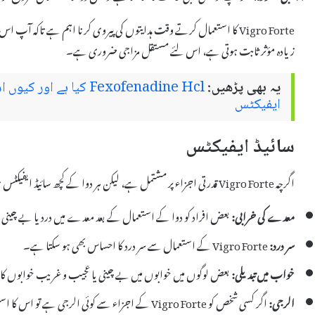
Vigro Forte کا استعمال کرتے وقت ہدایتوں کی پیروی کرنا اہم ہے تاکہ آپ ا
زیادہ مؤثر ثابت ہوتی ہے، اس لئے مستقل مزاجی ضروری ہے۔
یہ بھی پڑھیں:
Fexofenadine Hcl کیا ہے
ایفیکٹس
سائیڈ ایفیکٹس
اگرچہ Vigro Forte قدرتی اجزاء پر مشتمل ہے، لیکن ہر دوا کے کچھ سائیڈ ایفیکٹس ہو سکتے ہیں۔ Vigro Forte کے ممکنہ سائیڈ ایفیکٹس میں شامل ہیں:
معدے کی خرابی:
بعض افراد کو دوا کے استعمال کے بعد معدے میں درد یا بے چین
سر درد:
Vigro Forte کے استعمال سے سر درد کا احساس بھی ہو سکتا ہے۔
خواب میں تبدیلی:
بعض لوگوں میں خوابوں میں بے چینی یا عجیب و غریب خوابوں کا ت
الرجی:
اگر کسی شخص کو Vigro Forte کے اجزاء سے کوئی الرجی ہے تو اس کا استعمال کرنے سے گریز کرنا چاہئے۔