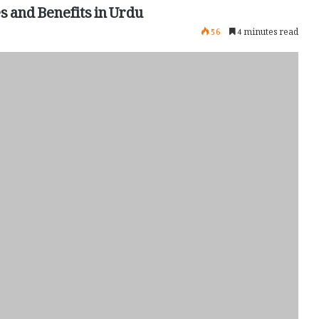
s and Benefits in Urdu
56
4 minutes read