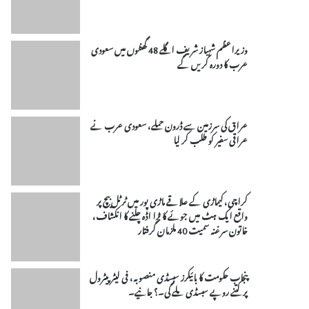
وزیراعظم شہباز شریف اگلے 48 گھنٹوں میں سعودی
عرب کا دورہ کریں گے
عراق کی سرزمین سے ڈرون حملے، سعودی عرب نے
عراقی سفیر کو طلب کر لیا
کراچی، کیماڑی کے علاقے ماڑی پور میں ٹرٹل بیچ پر
واقع ایک ہٹ میں جوئے کا بڑا اڈہ چلنے کا انکشاف،
خاتون سرغنہ سمیت 40 ملزمان گرفتار
پنجاب حکومت کا بائیکرز سبسڈی منصوبہ، فی لیٹر پیٹرول
پر کتنے روپے سبسڈی ملے گی۔؟ جانیے۔