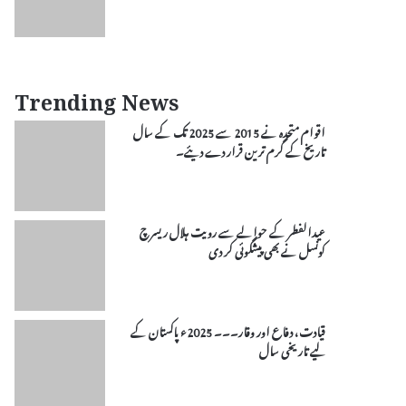
Trending News
اقوام متحدہ نے 2015 سے 2025 تک کے سال
تاریخ کے گرم ترین قرار دے دیئے۔
عیدالفطر کے حوالے سے رویت ہلال ریسرچ
کونسل نے بھی پیشگوئی کر دی
قیادت، دفاع اور وقار۔۔۔ 2025ء پاکستان کے
لیے تاریخی سال