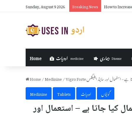
Sunday, August 9 2026
How to Increas
Breaking News
بیماری
ادویات
Home
medicine
Disease
 کیا جاتا ہے – استعمال اور سائیڈ ایفیکٹس
/
Medinine
/
Home
گولیاں
ادویات
Tablets
Medinine
ں استعمال کیا جاتا ہے – استعمال اور