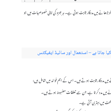
 قوت اور توانائی کو بڑھانے میں مددگار ثابت ہوتی ہے۔ ہر جزو کی اپنی خصوصیات ہیں جو
ی صحت میں بہتری آتی ہے۔