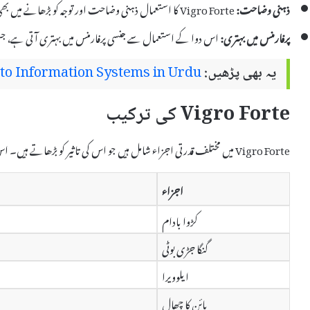
ذہنی وضاحت:
Vigro Forte کا استعمال ذہنی وضاحت اور توجہ کو بڑھانے میں بھی مددگار ثابت ہوتا ہے۔
پرفارمنس میں بہتری:
اس دوا کے استعمال سے جنسی پرفارمنس میں بہتری آتی ہے
یہ بھی پڑھیں:
to Information Systems in Urdu
Vigro Forte کی ترکیب
Vigro Forte میں مختلف قدرتی اجزاء شامل ہیں جو اس کی تاثیر کو بڑھاتے ہیں۔ اس کی ترکیب میں شامل اہم اجزاء درج ذیل ہیں:
اجزاء
کڑوا بادام
گنگا جڑی بوٹی
ایلوویرا
پائن کا چھال