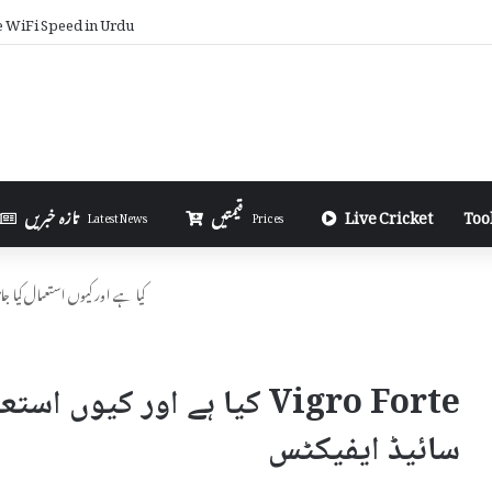
e WiFi Speed in Urdu
Too
Live Cricket
قیمتیں
تازہ خبریں
Latest News
Prices
Vigro Forte کیا ہے اور کیوں استعمال
Vigro Forte کیا ہے اور کیو
سائیڈ ایفیکٹس