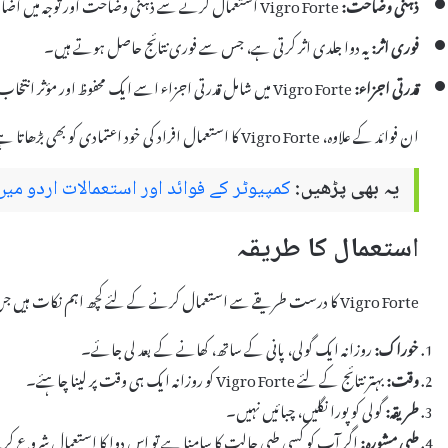
ذہنی وضاحت:
Vigro Forte استعمال کرنے سے ذہنی وضاحت اور توجہ میں اضافہ ہوتا ہے، جس سے کام کی کارکردگی بہتر ہوتی ہے۔
فوری اثر:
یہ دوا جلدی اثر کرتی ہے، جس سے فوری نتائج حاصل ہوتے ہیں۔
قدرتی اجزاء:
Vigro Forte میں شامل قدرتی اجزاء اسے ایک محفوظ اور مؤثر انتخاب بناتے ہیں۔
ان فوائد کے علاوہ، Vigro Forte کا استعمال افراد کی خود اعتمادی کو بھی بڑھاتا ہے، جو ان کے معاشرتی اور ذاتی زندگی پر مثبت اثر ڈال سکتا ہے۔
یہ بھی پڑھیں:
کمپیوٹر کے فوائد اور استعمالات اردو میں
استعمال کا طریقہ
Vigro Forte کا درست طریقے سے استعمال کرنے کے لئے کچھ اہم نکات ہیں جن کا خیال رکھنا ضروری ہے:
خوراک:
روزانہ ایک گولی، پانی کے ساتھ، کھانے کے بعد لی جائے۔
وقت:
بہتر نتائج کے لئے Vigro Forte کو روزانہ ایک ہی وقت پر لینا چاہئے۔
طریقہ:
گولی کو پورا نگلیں، چبائیں نہیں۔
طبی مشورہ:
اگر آپ کو کسی طبی حالت کا سامنا ہے تو اس دوا کا استعمال شروع ک