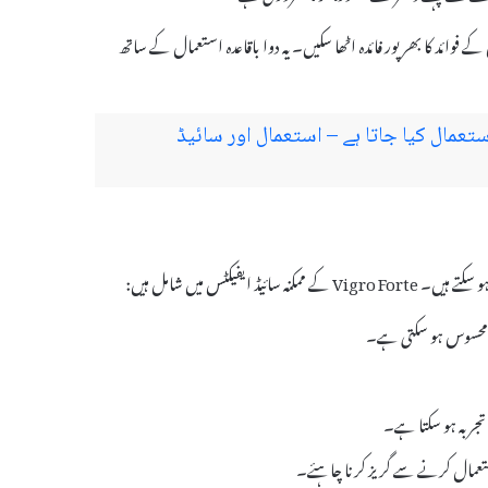
س کے فوائد کا بھرپور فائدہ اٹھا سکیں۔ یہ دوا باقاعدہ استعمال کے ساتھ
 اور کیوں استعمال کیا جاتا ہے – استعمال اور سائیڈ
ی محسوس ہو سکتی ہے۔
جربہ ہو سکتا ہے۔