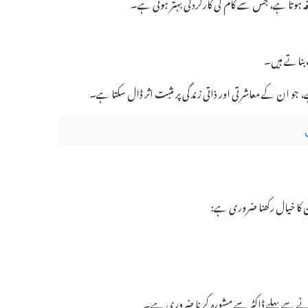
رنے سے پہلے ڈاکٹر سے مشورہ کرنا ضروری ہے۔