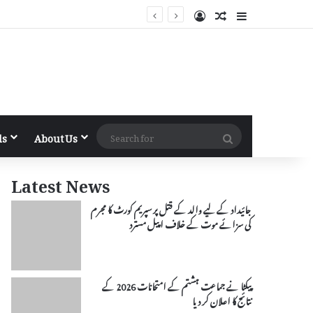
Log In
Random Article
Sidebar
Search
ls
About Us
for
Latest News
جائیداد کے لیے والد کے قتل پر سپریم کورٹ کا مجرم
کی سزائے موت کے خلاف اپیل مسترد
پیکٹا نے جماعت ہشتم کے امتحانات 2026 کے
نتائج کا اعلان کر دیا