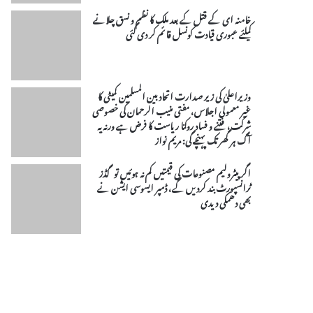
خامنہ ای کے قتل کے بعد ملک کا نظم و نسق چلانے
کیلئے عبوری قیادت کونسل قائم کر دی گئی
وزیراعلیٰ کی زیر صدارت اتحادبین المسلمین کمیٹی کا
غیر معمولی اجلاس، مفتی منیب الرحمان کی خصوصی
شرکت، فتنے و فساد روکنا ریاست کا فرض ہے ورنہ یہ
آگ ہر گھر تک پہنچے گی: مریم نواز
اگر پیٹرولیم مصنوعات کی قیمتیں کم نہ ہوئیں تو گڈز
ٹرانسپورٹ بند کردیں گے، ڈمپر ایسوسی ایشن نے
بھی دھمکی دیدی