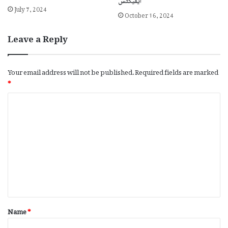
ایفیکٹس
July 7, 2024
October 16, 2024
Leave a Reply
Your email address will not be published.
Required fields are marked
*
C
o
m
m
e
n
t
*
Name
*