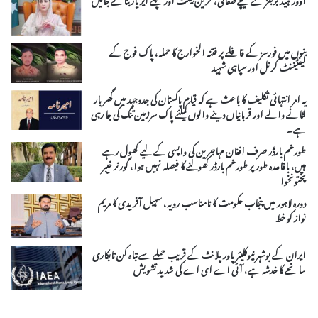
بنوں میں فورسز کے قافلے پر فتنہ الخوارج کا حملہ، پاک فوج کے
لیفٹیننٹ کرنل اور سپاہی شہید
یہ امر انتہائی تکلیف کا باعث ہے کہ قیام پاکستان کی جدوجہد میں گھر بار
لٹانے والے اور قربانیاں دینے والوں کیلئے پاک سرزمین تنگ کی جا رہی
ہے۔
طورخم بارڈر صرف افغان مہاجرین کی واپسی کے لیے کھول رہے
ہیں، باقاعدہ طور پر طورخم بارڈر کھولنے کا فیصلہ نہیں ہوا، گورنر خیبر
پختونخوا
دورہ لاہور میں پنجاب حکومت کا نامناسب رویہ، سہیل آفریدی کا مریم
نواز کو خط
ایران کے بوشہر نیوکلیئر پاور پلانٹ کے قریب حملے سے تباہ کن تابکاری
سانحے کا خدشہ ہے، آئی اے ای اے کی شدید تشویش