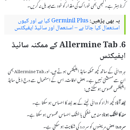
کرنا بہتر ہے۔ کبھی بھی خوراک کی مقدار کو خود سے تبدیل نہ کریں۔
یہ بھی پڑھیں:
Germinil Plus کیا ہے اور کیوں
استعمال کیا جاتا ہے – استعمال اور سائیڈ ایفیکٹس
6. Allermine Tab کے ممکنہ سائیڈ
ایفیکٹس
ہر دوائی کے ساتھ کچھ ممکنہ سائیڈ ایفیکٹس ہوتے ہیں، اور Allermine Tab بھی
ان سے مستثنیٰ نہیں ہے۔ بعض اوقات، اس کے استعمال سے درج ذیل سائیڈ
ایفیکٹس محسوس ہو سکتے ہیں:
نیند آنا:
کچھ افراد کو دوائی لینے کے بعد نیند کا احساس ہو سکتا ہے۔
منہ کا خشک ہونا:
منہ میں خشکی یا خشک احساس محسوس ہو سکتا ہے۔
سر درد:
بعض مریضوں کو سر درد کی شکایت ہو سکتی ہے۔