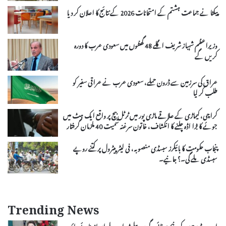
پیکٹا نے جماعت ہشتم کے امتحانات 2026 کے نتائج کا اعلان کر دیا
وزیراعظم شہباز شریف اگلے 48 گھنٹوں میں سعودی عرب کا دورہ
کریں گے
عراق کی سرزمین سے ڈرون حملے، سعودی عرب نے عراقی سفیر کو
طلب کر لیا
کراچی، کیماڑی کے علاقے ماڑی پور میں ٹرٹل بیچ پر واقع ایک ہٹ میں
جوئے کا بڑا اڈہ چلنے کا انکشاف، خاتون سرغنہ سمیت 40 ملزمان گرفتار
پنجاب حکومت کا بائیکرز سبسڈی منصوبہ، فی لیٹر پیٹرول پر کتنے روپے
سبسڈی ملے گی۔؟ جانیے۔
Trending News
اوور ہیڈ برجز کے نیچے صفائی، گرین بیلٹ اور پلے ایریاز بنائے جائیں