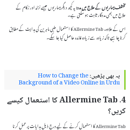
مختلف بیماریوں کے علاج میں مدد:
یہ کچھ دیگر بیماریوں جیسے نزلہ اور زکام کے
علاج میں بھی مددگار ثابت ہو سکتی ہے۔
اس کے علاوہ، Allermine Tab کا استعمال طبی ماہرین کی ہدایت کے مطابق
کرنا چاہیے تاکہ زیادہ سے زیادہ فائدہ حاصل کیا جا سکے۔
یہ بھی پڑھیں:
How to Change the
Background of a Video Online in Urdu
4. Allermine Tab کا استعمال کیسے
کریں؟
Allermine Tab کا استعمال کرنے کے لیے درج ذیل ہدایات پر عمل کرنا