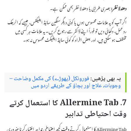
دھندلا نظر:
بصری خرابی یا دھندلا نظر بھی ممکن ہے۔
اگر آپ کو یہ علامات محسوس ہوں یا کوئی دیگر سنگین سائیڈ ایفیکٹس، جیسے کہ الرجک
رد عمل، دکھائی دیں تو فوراً اپنے ڈاکٹر سے رجوع کریں۔ یہ علامات ہر کسی میں
مختلف ہو سکتی ہیں، اور بعض افراد کو کوئی سائیڈ ایفیکٹ محسوس نہ ہو۔
یہ بھی پڑھیں:
فورونکل (پھوڑے) کی مکمل وضاحت –
وجوہات، علاج اور بچاؤ کے طریقے اردو میں
7. Allermine Tab کا استعمال کرتے
وقت احتیاطی تدابیر
Allermine Tab کا استعمال کرتے وقت کچھ احتیاطی تدابیر اختیار کرنا ضروری