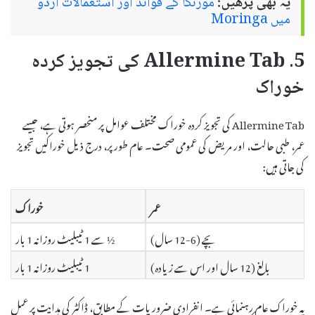
یہ بھی پڑھیں:
مورنگا کے فوائد اور استعمالات اردو
میں Moringa
5. Allermine Tab کی تجویز کردہ
خوراک
Allermine Tab کی تجویز کردہ خوراک مختلف عوامل پر منحصر ہوتی ہے، جیسے
عمر، طبی حالت، اور مریض کی عمومی صحت۔ عام طور پر، درج ذیل خوراکیں تجویز
کی جاتی ہیں:
عمر
خوراک
بچے (6-12 سال)
½ سے 1 ٹیبلیٹ روزانہ 1 بار
بالغ (12 سال اور اس سے زیادہ)
1 ٹیبلیٹ روزانہ 1 بار
یہ خوراک عام رہنمائی ہے۔ انفرادی ضروریات کے مطابق، ڈاکٹر کی ہدایت پر عمل