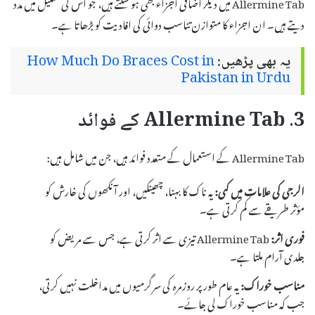
Allermine Tab میں دیگر اضافی اجزاء بھی ہو سکتے ہیں، جو اس کی تشکیل میں مدد
دیتے ہیں۔ ان اجزاء کا متوازن تناسب دوائی کی افادیت کو بڑھاتا ہے۔
یہ بھی پڑھیں:
How Much Do Braces Cost in
Pakistan in Urdu
3. Allermine Tab کے فوائد
Allermine Tab کے استعمال کے متعدد فوائد ہیں، جن میں شامل ہیں:
الرجی کی علامات میں کمی:
یہ ناک کا بہنا، چھینکیں، اور آنکھوں کی خارش کو
مؤثر طریقے سے کم کرتی ہے۔
فوری اثر:
Allermine Tab تیزی سے اثر کرتی ہے، جس سے مریض کو
جلدی آرام ملتا ہے۔
مناسب خوراک:
یہ عام طور پر روزمرہ کی سرگرمیوں میں مداخلت نہیں کرتی،
جب کہ مناسب خوراک لی جائے۔