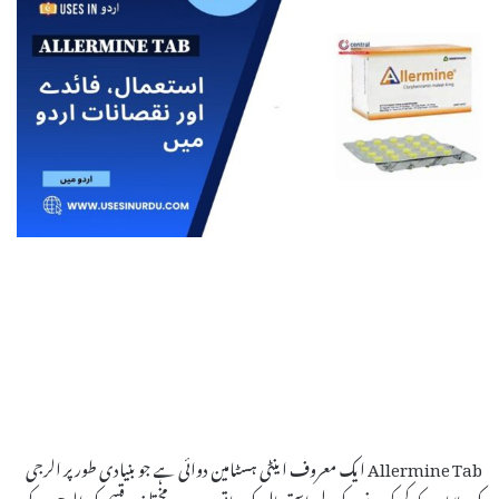
Allermine Tab ایک معروف اینٹی ہسٹامین دوائی ہے جو بنیادی طور پر الرجی
کی علامات کو کم کرنے کے لیے استعمال کی جاتی ہے۔ یہ مختلف قسم کی الرجی کے