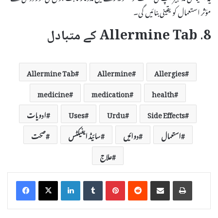
مؤثر استعمال کو یقینی بنائیں گی۔
8. Allermine Tab کے متبادل
Allermine Tab
Allermine
Allergies
medicine
medication
health
Side Effects
Urdu
Uses
ادویات
استعمال
دوائیں
سائیڈ ایفیکٹس
صحت
علاج
LinkedIn
Tumblr
Pinterest
Reddit
Share via Email
Print