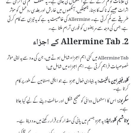
اثرات جیسے کہ ناک کا بہنا، چھینکیں، آنکھوں میں خارش اور جلدی رد عمل کو مؤثر
طریقے سے کم کرتی ہے۔ Allermine کی خاصیت یہ ہے کہ یہ تیزی سے کام کرتی
ہے، جس کی وجہ سے مریضوں کو فوری آرام ملتا ہے۔
2. Allermine Tab کے اجزاء
Allermine Tab میں کئی اہم اجزاء شامل ہوتے ہیں، جن کی مدد سے یہ اپنی مؤثر
خصوصیات فراہم کرتی ہے۔ اہم اجزاء میں شامل ہیں:
کلورفینیرامین مالئیٹ:
یہ بنیادی فعال جزو ہے جو اینٹی ہسٹامین کے طور پر کام
کرتا ہے۔
سکریوز:
اس کا استعمال دوائی کو صحیح شکل اور ساخت دینے کے لیے کیا جاتا
ہے۔
پوٹاشیم کلورائیڈ:
یہ جزو جسم میں پانی کی مقدار کو برقرار رکھنے میں مدد دیتا ہے۔