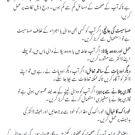
ہے تاکہ آپ کے صحت کے مسائل کم سے کم ہوں۔ درج ذیل نکات پر عمل
کریں:
حساسیت کی جانچ:
اگر آپ کو کسی بھی دوائی یا اجزاء کے خلاف حساسیت
ہے تو استعمال سے گریز کریں۔
حمل اور دودھ پلانا:
اگر آپ حاملہ ہیں یا دودھ پلانے والی ماں ہیں، تو پہلے
اپنے ڈاکٹر سے مشورہ کریں۔
دیگر ادویات کے ساتھ تعامل:
اگر آپ دیگر ادویات لے رہے ہیں تو اپنے
ڈاکٹر کو آگاہ کریں تاکہ ممکنہ تعاملات سے بچا جا سکے۔
گاڑی چلانے سے پرہیز:
اگر آپ کو دوائی لینے کے بعد نیند محسوس ہوتی ہے تو
گاڑی چلانے یا مشینری استعمال کرنے سے گریز کریں۔
خوراک کا خیال:
خوراک کی مقدار کو خود سے نہ بڑھائیں اور ہمیشہ ڈاکٹر کی
ہدایت پر عمل کریں۔
یہ احتیاطی تدابیر آپ کی صحت کو محفوظ رکھنے میں مددگار ثابت ہوں گی اور دوائی کے