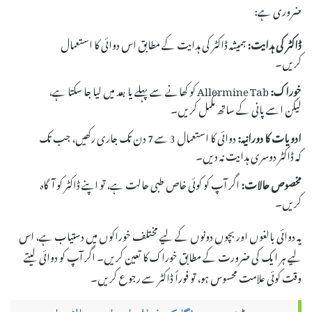
ضروری ہے:
ڈاکٹر کی ہدایت:
ہمیشہ ڈاکٹر کی ہدایت کے مطابق اس دوائی کا استعمال
کریں۔
خوراک:
Allermine Tab کو کھانے سے پہلے یا بعد میں لیا جا سکتا ہے،
لیکن اسے پانی کے ساتھ مکمل کریں۔
ادویات کا دورانیہ:
دوائی کا استعمال 3 سے 7 دن تک جاری رکھیں، جب تک
کہ ڈاکٹر دوسری ہدایت نہ دیں۔
مخصوص حالات:
اگر آپ کو کوئی خاص طبی حالت ہے، تو اپنے ڈاکٹر کو آگاہ
کریں۔
یہ دوائی بالغوں اور بچوں دونوں کے لیے مختلف خوراکوں میں دستیاب ہے، اس
لیے ہر ایک کی ضرورت کے مطابق خوراک کا تعین کریں۔ اگر آپ کو دوائی لیتے
وقت کوئی علامت محسوس ہو، تو فوراً ڈاکٹر سے رجوع کریں۔