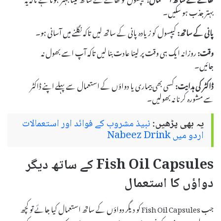
بہتر جذب ہو سکیں۔
پانی کے ساتھ:
کیپسول کو زیادہ پانی کے ساتھ لیں تاکہ نگلنے میں آسانی ہو۔
وقت:
روزانہ ایک ہی وقت پر لینا عادت بنا لیں تاکہ آپ اسے بھول نہ
جائیں۔
ڈاکٹر کی ہدایت:
کسی بھی بیماری یا دواؤں کے استعمال سے پہلے اپنے ڈاکٹر
سے مشورہ کرنا نہ بھولیں۔
یہ بھی پڑھیں:
نبیذ مشروب کے فوائد اور استعمالات
اردو میں Nabeez Drink
Fish Oil Capsules کے ساتھ دیگر
دواؤں کا استعمال
جب Fish Oil Capsules کو دیگر دواؤں کے ساتھ استعمال کیا جائے تو کچھ