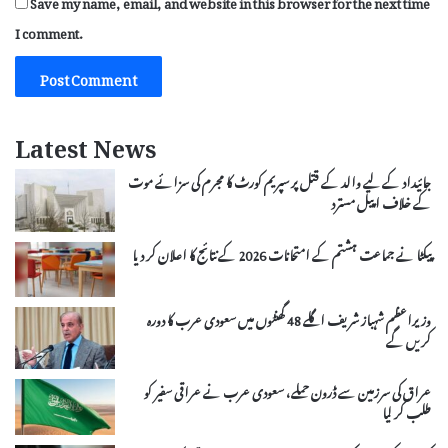
Save my name, email, and website in this browser for the next time
I comment.
Latest News
جائیداد کے لیے والد کے قتل پر سپریم کورٹ کا مجرم کی سزائے موت
کے خلاف اپیل مسترد
پیکٹا نے جماعت ہشتم کے امتحانات 2026 کے نتائج کا اعلان کر دیا
وزیراعظم شہباز شریف اگلے 48 گھنٹوں میں سعودی عرب کا دورہ
کریں گے
عراق کی سرزمین سے ڈرون حملے، سعودی عرب نے عراقی سفیر کو
طلب کر لیا