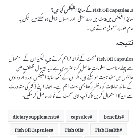
5. Fish Oil Capsules کے سائیڈ ایفیکٹس کیا ہیں؟
سائیڈ ایفیکٹس میں پیٹ میں درد، متلی، اور اسہال شامل ہو سکتے ہیں، لیکن یہ
عام طور پر معمولی ہوتے ہیں۔
نتیجہ
Fish Oil Capsules صحت کے فوائد فراہم کرتے ہیں، لیکن ان کے استعمال
سے پہلے مناسب معلومات حاصل کرنا ضروری ہے۔ یہ کیپسول مختلف طبی
حالتوں میں مفید ثابت ہو سکتے ہیں، مگر ان کے ممکنہ سائیڈ ایفیکٹس اور دیگر دواؤں
کے ساتھ تعاملات کو مدنظر رکھنا بھی بہت اہم ہے۔ ہمیشہ اپنے ڈاکٹر کی مشاورت
سے ان کا استعمال کریں تاکہ آپ اپنی صحت کے فوائد حاصل کر سکیں۔
dietary supplements
capsules
benefits
Fish Oil Capsules
Fish Oil
Fish Health