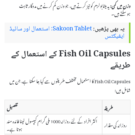
وزن میں کمی:
یہ میٹابولزم کو تیز کرتے ہیں، جو وزن کم کرنے میں مددگار ثابت
ہو سکتے ہیں۔
یہ بھی پڑھیں:
Sakoon Tablet: استعمال اور سائیڈ
ایفیکٹس
Fish Oil Capsules کے استعمال کے
طریقے
Fish Oil Capsules کا استعمال مختلف طریقوں سے کیا جا سکتا ہے، جن میں
شامل ہیں:
طریقہ
تفصیل
اکثر افراد کے لئے روزانہ 1000 ملی گرام کیپسول لینا فائدہ مند
روزانہ کی مقدار
ہوتا ہے۔