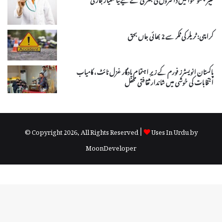
کراچی: ٹریلر کی ٹکر سے 2 بھائی جاں بحق
پاکستان انویسٹرز فورم کے زیرِ اہتمام یادگار غزل نائٹ، کامیاب
انتخابات کی خوشی میں شاندار ثقافتی محفل
© Copyright 2026, All Rights Reserved |
Uses In Urdu by
MoonDeveloper