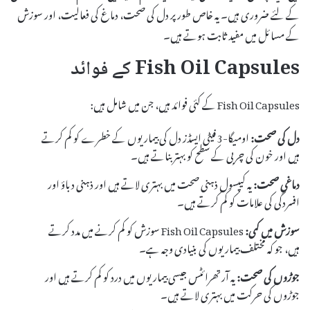
کے لئے ضروری ہیں۔ یہ خاص طور پر دل کی صحت، دماغ کی فعالیت، اور سوزش
کے مسائل میں مفید ثابت ہوتے ہیں۔
Fish Oil Capsules کے فوائد
Fish Oil Capsules کے کئی فوائد ہیں، جن میں شامل ہیں:
دل کی صحت:
اومیگا-3 فیٹی ایسڈز دل کی بیماریوں کے خطرے کو کم کرتے
ہیں اور خون کی چربی کے سطح کو بہتر بناتے ہیں۔
دماغی صحت:
یہ کیپسول ذہنی صحت میں بہتری لاتے ہیں اور ذہنی دباؤ اور
افسردگی کی علامات کو کم کرتے ہیں۔
سوزش میں کمی:
Fish Oil Capsules سوزش کو کم کرنے میں مدد کرتے
ہیں، جو کہ مختلف بیماریوں کی بنیادی وجہ ہے۔
جوڑوں کی صحت:
یہ آرتھرائٹس جیسی بیماریوں میں درد کو کم کرتے ہیں اور
جوڑوں کی حرکت میں بہتری لاتے ہیں۔