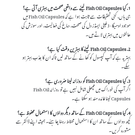
1. کیا Fish Oil Capsules لینے سے واقعی صحت میں بہتری آتی ہے؟
جی ہاں، کئی تحقیقات سے ثابت ہوا ہے کہ Fish Oil Capsules میں
موجود اومیگا-3 فیٹی ایسڈز دل کی صحت، دماغ کی فعالیت، اور سوزش کی
حالتوں میں بہتری لاتے ہیں۔
2. Fish Oil Capsules لینے کا بہترین وقت کیا ہے؟
بہتر یہ ہے کہ آپ کیپسول کو کھانے کے ساتھ لیں تاکہ ان کا جذب بہتر ہو
سکے۔
3. کیا Fish Oil Capsules کو روزانہ لینا ضروری ہے؟
اگر آپ کی خوراک میں مچھلی شامل نہیں ہے تو روزانہ Fish Oil
Capsules لینا فائدہ مند ہو سکتا ہے۔
4. کیا Fish Oil Capsules کے ساتھ دیگر دواؤں کا استعمال محفوظ ہے؟
کچھ دواؤں کے ساتھ ان کا استعمال محتاط رہنا چاہئے۔ ہمیشہ اپنے ڈاکٹر سے
مشورہ کریں۔