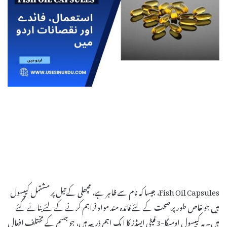
Fish Oil Capsules، جیسا کہ نام سے ظاہر ہے، مچھلی کے تیل پر مشتمل کیپسول
ہیں جو خاص طور پر صحت کے لئے فائدہ مند مواد فراہم کرنے کے لئے بنائے گئے
ہیں۔ یہ کیپسول اومیگا-3 فیٹی ایسڈز کا ایک اہم ذریعہ ہیں، جو جسم کے مختلف افعال