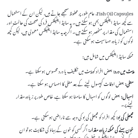
Fish Oil Capsules، عام طور پر محفوظ سمجھے جاتے ہیں، لیکن ان کے استعمال
سے کچھ سائیڈ ایفیکٹس بھی ہو سکتے ہیں۔ یہ سائیڈ ایفیکٹس فرد کی صحت کی حالت اور
استعمال کی مقدار پر منحصر ہو سکتے ہیں۔ اگرچہ یہ سائیڈ ایفیکٹس معمولی ہیں، لیکن کچھ
لوگوں کو زیادہ حساسیت ہوسکتی ہے۔
ممکنہ سائیڈ ایفیکٹس میں شامل ہیں:
پیٹ میں درد:
بعض افراد کو پیٹ میں تکلیف یا درد محسوس ہوسکتا ہے۔
متلی:
بعض اوقات کیپسول لینے کے بعد متلی کا احساس ہو سکتا ہے۔
اسہال:
بعض لوگوں کو اسہال کا سامنا ہو سکتا ہے، خاص طور پر زیادہ مقدار
لینے پر۔
مچھلی کی بو:
کچھ افراد کو مچھلی کی بو کی وجہ سے ناراضی ہوسکتی ہے۔
خون بہنے کی ممکنہ زیادہ مقدار:
اگر کسی کو خون کے بہاؤ کی شکایت ہو تو ان
کے لئے یہ سائیڈ ایفیکٹ خطرناک ہو سکتا ہے۔