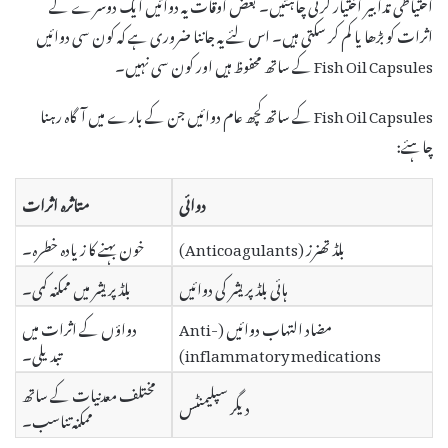
احتیاطی تدابیر اختیار کرنی چاہئیں۔ بعض اوقات یہ دوائیں ایک دوسرے کے
اثرات کو بڑھا یا کم کر سکتی ہیں۔ اس لئے یہ جاننا ضروری ہے کہ کون سی دوائیں
Fish Oil Capsules کے ساتھ محفوظ ہیں اور کون سی نہیں۔
Fish Oil Capsules کے ساتھ کچھ عام دوائیں جن کے بارے میں آگاہ رہنا
چاہئے:
دوائی
متاثرہ اثرات
بلڈ تھنرز (Anticoagulants)
خون بہنے کا زیادہ خطرہ۔
ہائی بلڈ پریشر کی دوائیں
بلڈ پریشر میں ممکنہ کمی۔
مضاد التهاب دوائیں (Anti-
دواؤں کے اثرات میں
inflammatory medications)
تبدیلی۔
مختلف معدنیات کے ساتھ
دیگر سپلیمنٹس
ممکنہ تناسب۔