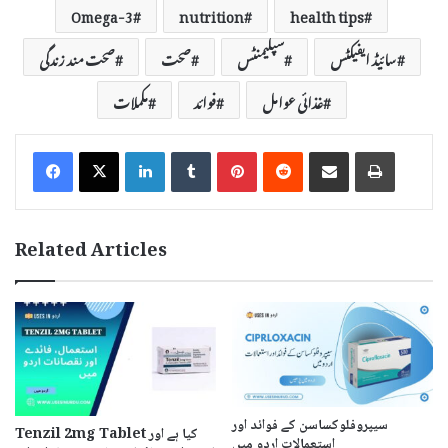
Omega-3
nutrition
health tips
سائیڈ ایفیکٹس
سپلیمنٹس
صحت
صحت مند زندگی
غذائی عوامل
فوائد
مکملات
LinkedIn
Tumblr
Pinterest
Reddit
Share via Email
Print
Related Articles
سیپروفلوکساسن کے فوائد اور
Tenzil 2mg Tablet کیا ہے اور
استعمالات اردو میں