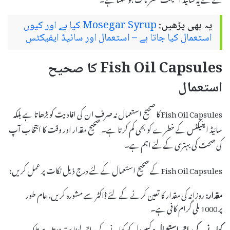
یہ بھی پڑھیں:
Mosegar Syrup کیا ہے اور کیوں
استعمال کیا جاتا ہے – استعمال اور سائیڈ ایفیکٹس
Fish Oil Capsules کا صحیح
استعمال
Fish Oil Capsules کا صحیح استعمال نہ صرف ان کی افادیت کو بڑھاتا ہے بلکہ
سائیڈ ایفیکٹس کے خطرے کو بھی کم کرتا ہے۔ صحیح مقدار اور وقت کا انتخاب آپ
کی صحت کی بہتری کے لئے اہم ہے۔
Fish Oil Capsules کے صحیح استعمال کے لئے درج ذیل نکات پر عمل کریں:
مقدار:
روزانہ کی مقدار کا تعین کرنے کے لئے ڈاکٹر سے مشورہ کریں، عام طور
پر 1000 ملی گرام کافی ہے۔
کھانے کے ساتھ استعمال:
کیپسول کو کھانے کے ساتھ لینا بہتر ہوتا ہے تاکہ یہ