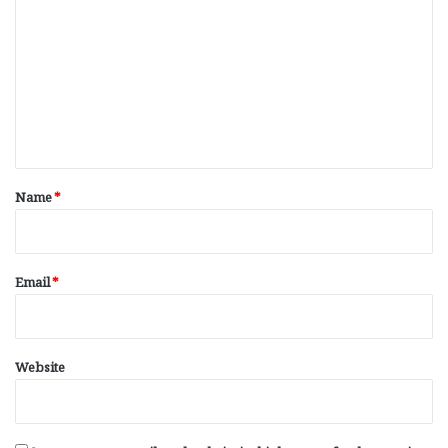
o
m
m
e
n
t
*
Name
*
Email
*
Website