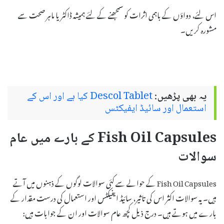
اس لئے، دواؤں کے باہمی اثرات کو سمجھنے کے لئے ہمیشہ ڈاکٹر یا ماہر صحت سے
مشورہ کریں۔
یہ بھی پڑھیں:
Descol Tablet کیا ہے اور اس کے
استعمال اور سائیڈ ایفیکٹس
Fish Oil Capsules کے بارے میں عام
سوالات
Fish Oil Capsules کے حوالے سے کئی سوالات لوگوں کے ذہنوں میں آتے
ہیں۔ یہ سوالات اکثر اس کی تاثیر، سائیڈ ایفیکٹس اور استعمال کی درست مقدار کے
بارے میں ہوتے ہیں۔ درج ذیل کچھ عام سوالات اور ان کے جوابات ہیں: