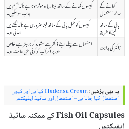
کھانے کے
کیپسول کھانے کے ساتھ لینا زیادہ موثر ہوتا ہے تاکہ جسم میں
ساتھ استعمال
جذب ہو سکیں۔
پانی کے ساتھ
کیپسول کو مکمل پانی کے ساتھ لینا ضروری ہے تاکہ نگلنے میں
لینے کا طریقہ
آسانی ہو۔
استعمال سے پہلے اپنے ڈاکٹر سے مشورہ کرنا بہتر ہے، خاص
ڈاکٹر کی ہدایت
طور پر اگر آپ کو کوئی طبی حالت ہو۔
یہ بھی پڑھیں:
Hadensa Cream کیا ہے اور کیوں
استعمال کیا جاتا ہے – استعمال اور سائیڈ ایفیکٹس
Fish Oil Capsules کے ممکنہ سائیڈ
ایفیکٹس