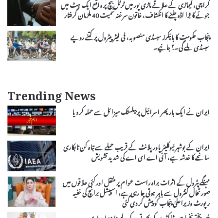
کراچی، کیماڑی کے علاقے ماڑی پور میں ٹرٹل بیچ پر واقع ایک ہٹ میں
جوئے کا بڑا اڈہ چلنے کا انکشاف، خاتون سرغنہ سمیت 40 ملزمان گرفتار
پنجاب حکومت کا بائیکرز سبسڈی منصوبہ، فی لیٹر پیٹرول پر کتنے روپے
سبسڈی ملے گی۔؟ جانیے۔
Trending News
ایران نے ایک بار پھر اسرائیل پر بیلسٹک میزائل سے حملہ کر دیا
ایران کے بوشہر نیوکلیئر پاور پلانٹ کے قریب حملے سے تباہ کن تابکاری
سانحے کا خدشہ ہے، آئی اے ای اے کی شدید تشویش
مہنگے پٹرول کے اثرات براہ راست عوام پر منتقل اور کئی علاقوں میں
صورتحال کنٹرول سے باہر ہوتی جا رہی ہے، اسپیشل برانچ کی خفیہ
رپورٹ وزیراعلیٰ پنجاب کو پیش کر دی گئی
خیبرپختونخوا میں ڈاکٹروں کی بھرتی کے لیے نیا معیار جاری