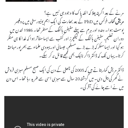
مرنے کے بعد اگر پتہ چلا کہ اللہ پاک کا وجود ہی نہیں ہے؟
مریش کمار
، فزکس میں PhD کے بعد بھارت کی ایک اہم یونیورسٹی میں پروفیسر
پوسٹ ہوا۔ ہندو اور ہرم سے پہلے سٹیفن ہاکنگ کے منفر تھا۔ 1986 لندن میں
دوران تعلیم، سٹیفن ہاکنگ کے لیکچرز اور کتب سے ایسا متأثر ہوا کہ خدا کا ہی منکر
ہو گیا اور ایسا منکر کہ بڑے بڑے مسلم، عیسائی اور یہودی علماء سے بھرپور مباحثہ
کرتا۔ یہاں تک کہ ڈاکٹر ذاکر نائیک بھی مجھے قائل نہ کر سکے۔
ڈاکٹر مریش کمار بتاتے ہیں کہ 2005 کی چھٹی کے دن کی ایک صبح مسلم سبزی فروش
نے گھر کی بیل دی۔ میں گزشتہ 20 سال سے سبزی اسی سے خرید رہا تھا۔ اس دن
میں نے اسے چائے کی آفر کی۔