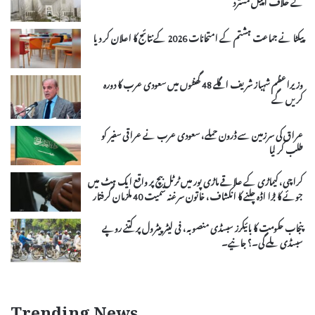
کے خلاف اپیل مسترد
پیکٹا نے جماعت ہشتم کے امتحانات 2026 کے نتائج کا اعلان کر دیا
وزیراعظم شہباز شریف اگلے 48 گھنٹوں میں سعودی عرب کا دورہ
کریں گے
عراق کی سرزمین سے ڈرون حملے، سعودی عرب نے عراقی سفیر کو
طلب کر لیا
کراچی، کیماڑی کے علاقے ماڑی پور میں ٹرٹل بیچ پر واقع ایک ہٹ میں
جوئے کا بڑا اڈہ چلنے کا انکشاف، خاتون سرغنہ سمیت 40 ملزمان گرفتار
پنجاب حکومت کا بائیکرز سبسڈی منصوبہ، فی لیٹر پیٹرول پر کتنے روپے
سبسڈی ملے گی۔؟ جانیے۔