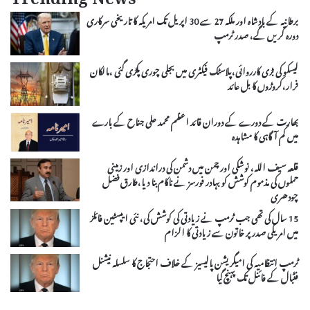
Trending News
برطانیہ کے بادشاہ اور ملکہ 27 سے 30 اپریل تک امریکہ کا تاریخی سرکاری
دورہ کریں گے، صدر ٹرمپ
لیسکو کی بڑی کارروائی،پلاسٹک فیکٹری میں بجلی چوری پکڑی گئی ،مالکان
فرار،کروڑوں کا بل عائد
بھارت کے دورے کے دوران قائد اعظم محمد علی جناح کے بارے
میں کم آگاہی کا مشاہدہ
قلعہ سیف اللہ، نوشکی اور چمن میں دشمن کی دراندازی اور زمینی
حملوں کی مذموم کوشش کو بہادر فورسز نے ناکام بنا دیا،طارق فضل
چودھری
15 سال کی تھی جب ٹرمپ نے زیادتی کی کوشش کی، نئی ایپسٹین فائلز
میں امریکی صدر پر خاتون سے زیادتی کا الزام
ٹرمپ انتظامیہ کی امیگریشن پالیسیز کے خلاف احتجاج کا سلسلہ نیشنل
فٹبال کے فائنل تک پہنچ گیا