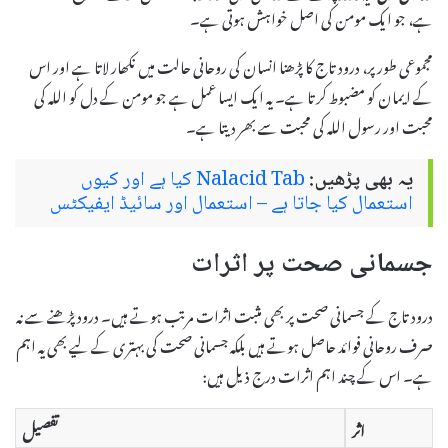
ہے، جو ایک مومن کی اصل خواہش ہوتی ہے۔
مجموعی طور پر، درود تاج کا پڑھنا انسان کی روحانی حالت میں نکھار لاتا ہے اور اس
کے ایمان کو مضبوط کرتا ہے۔ یہ ایک ایسا عمل ہے جو مومن کے دل کو اللہ کی
محبت اور رسول اللہ کی محبت سے بھر دیتا ہے۔
یہ بھی پڑھیں:
Nalacid Tab کیا ہے اور کیوں
استعمال کیا جاتا ہے – استعمال اور سائیڈ ایفیکٹس
جسمانی صحت پر اثرات
درود تاج کے جسمانی صحت پر بھی مثبت اثرات مرتب ہوتے ہیں۔ درود پڑھنے سے نہ
صرف روحانی فوائد حاصل ہوتے ہیں بلکہ جسمانی صحت کی بہتری کے لیے بھی یہ اہم
ہے۔ اس کے چند اہم اثرات درج ذیل ہیں:
اثر
تفصیل