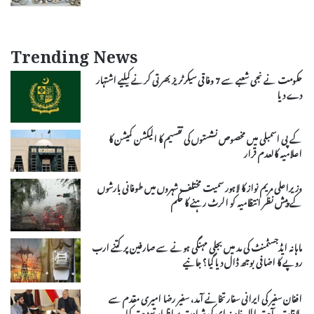
Trending News
حکومت نے نجی شعبے سے 7 وفاقی سیکرٹریز بھرتی کرنے کیلیے اشتہار
دے دیا
کے پی اسمبلی میں مخصوص نشستوں کی تقسیم کا الیکشن کمیشن کا
اعلامیہ کالعدم قرار
وزیراعلی مریم نواز کا لاہور سمیت مختلف شہروں میں طوفانی بارشوں
کے پیش نظر انتظامیہ کو الرٹ رہنے کا حکم
ماہانہ ایڈجسٹمنٹ کی مد میں بجلی مہنگی ہونے سے صارفین پر کتنے ارب
روپے کا اضافی بوجھ ڈال دیا گیا؟ جانیے
افغان سفیر کی ایرانی سفارتخانے آمد، سفیر رضا امیری مقدم سے
ملاقات، آیت اللہ خامنہ ای کی شہادت پر اظہار تعزیت کیا