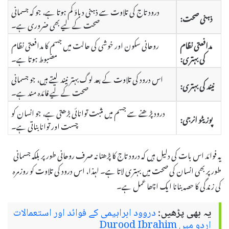
درود تاج کی تلاوت سے ذہنی دباؤ کم ہوتا ہے، جو کہ جسمانی
ذہنی صحت:
صحت کے لیے بھی ضروری ہے۔
مدافعتی نظام
روحانی سکون اور خوشی کی حالت میں جسم کا مدافعتی نظام
کی بہتری:
مضبوط ہوتا ہے۔
اس درود کی تلاوت کے بعد لوگ بہتر نیند لیتے ہیں، جو جسمانی
نیند کی بہتری:
صحت کے لیے فائدہ مند ہے۔
درود پڑھنے سے جسم میں مثبت توانائی بڑھتی ہے، جو انسان کو
پوزیٹو انرجی:
چست اور توانا بناتی ہے۔
یہ فوائد اس بات کی دلیل ہیں کہ درود تاج کا پڑھنا نہ صرف روحانی طور پر بلکہ جسمانی
طور پر بھی انسان کی صحت میں بہتری لاتا ہے۔ لہذا، اس درود کی تلاوت کو روزمرہ
کی زندگی کا حصہ بنانا ایک اچھا عمل ہے۔
یہ بھی پڑھیں:
دروود ابراہیمی کے فوائد اور استعمالات
اردو میں Durood Ibrahim