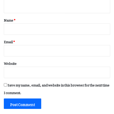
n
t
*
Name
*
Email
*
Website
Save my name, email, and website in this browser for the next time
I comment.