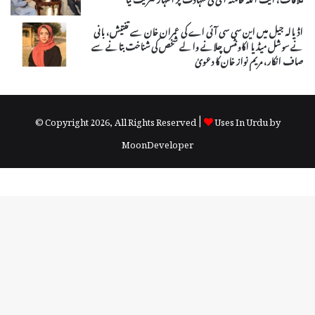
اڈیالہ جیل میں این سی سی آئی اے کی عمران خان سے تفتیش، بانی
نے سوشل میڈیا اکاونٹس چلانے والے شخص کی شناخت بتانے سے
صاف انکار، مریم نواز خان کا دعویٰ
© Copyright 2026, All Rights Reserved |
Uses In Urdu by
MoonDeveloper