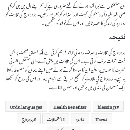
ان مشقتوں سے نبرد آزما ہونے کے لئے ضروری ہے کہ ہم اپنے دل میں نبی کریم
صلی اللہ علیہ وآلہ وسلم کی محبت اور احترام کو بھرپور رکھیں۔ درود تاج کی تلاوت کو
روزمرہ کی زندگی کا حصہ بنائیں اور اس کے فوائد کو سمجھیں۔
نتیجہ
درود تاج کی تلاوت نہ صرف روحانی فوائد فراہم کرتی ہے بلکہ جسمانی صحت پر بھی
مثبت اثرات مرتب کرتی ہے۔ اس کی تلاوت میں پیش آنے والی مشقتیں انسانی
فطرت کا حصہ ہیں، لیکن ان کا سامنا کرتے ہوئے ہمیں اپنے ایمان کو مضبوط رکھنا
چاہیے۔ درود تاج کی تلاوت کو صحیح طریقے سے انجام دینا اور اس کی روح کو سمجھنا
ایک مسلمان کی زندگی میں برکتیں اور سکون لاتا ہے۔
Urdu language
Health Benefits
blessings
Uses
اردو
استعمالات
درود تاج