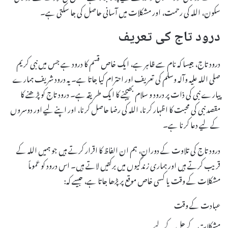
سکون، اللہ کی رحمت، اور مشکلات میں آسانی حاصل کی جا سکتی ہے۔
درود تاج کی تعریف
درود تاج، جیسا کہ نام سے ظاہر ہے، ایک خاص قسم کا درود ہے جس میں نبی کریم
صلی اللہ علیہ وآلہ وسلم کی تعریف اور احترام کیا جاتا ہے۔ یہ درود شریف ہمارے
پیارے نبی کی ذات پر درود و سلام بھیجنے کا ایک طریقہ ہے۔ درود تاج کو پڑھنے کا
مقصد نبی کی محبت کا اظہار کرنا، اللہ کی رضا حاصل کرنا، اور اپنے لیے اور دوسروں
کے لیے دعا کرنا ہے۔
درود تاج کی تلاوت کے دوران، ہم ان الفاظ کا اقرار کرتے ہیں جو ہمیں اللہ کے
قریب کرتے ہیں اور ہماری زندگیوں میں برکتیں لاتے ہیں۔ اس درود کو عموماً
مشکلات کے وقت یا کسی خاص موقع پر پڑھا جاتا ہے، جیسے کہ:
عبادت کے وقت
مشکلات کے حل کے لیے