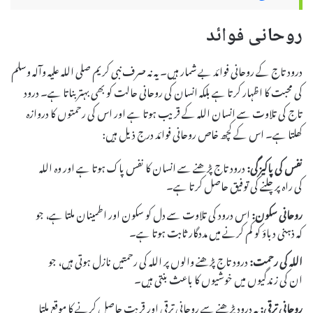
روحانی فوائد
درود تاج کے روحانی فوائد بے شمار ہیں۔ یہ نہ صرف نبی کریم صلی اللہ علیہ وآلہ وسلم
کی محبت کا اظہار کرتا ہے بلکہ انسان کی روحانی حالت کو بھی بہتر بناتا ہے۔ درود
تاج کی تلاوت سے انسان اللہ کے قریب ہوتا ہے اور اس کی رحمتوں کا دروازہ
کھلتا ہے۔ اس کے کچھ خاص روحانی فوائد درج ذیل ہیں:
نفس کی پاکیزگی:
درود تاج پڑھنے سے انسان کا نفس پاک ہوتا ہے اور وہ اللہ
کی راہ پر چلنے کی توفیق حاصل کرتا ہے۔
روحانی سکون:
اس درود کی تلاوت سے دل کو سکون اور اطمینان ملتا ہے، جو
کہ ذہنی دباؤ کو کم کرنے میں مددگار ثابت ہوتا ہے۔
اللہ کی رحمت:
درود تاج پڑھنے والوں پر اللہ کی رحمتیں نازل ہوتی ہیں، جو
ان کی زندگیوں میں خوشیوں کا باعث بنتی ہیں۔
روحانی ترقی:
یہ درود پڑھنے سے روحانی ترقی اور قربت حاصل کرنے کا موقع ملتا