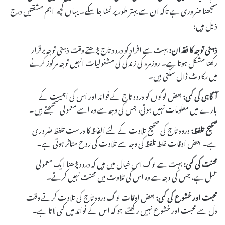
سمجھنا ضروری ہے تاکہ ان سے بہتر طور پر نمٹا جا سکے۔ یہاں کچھ اہم مشقتیں درج
ذیل ہیں:
ذہنی توجہ کا فقدان:
بہت سے افراد کو درود تاج پڑھتے وقت ذہنی توجہ برقرار
رکھنا مشکل ہوتا ہے۔ روزمرہ کی زندگی کی مشغولیات انہیں توجہ مرکوز کرنے
میں رکاوٹ ڈال سکتی ہیں۔
آگاہی کی کمی:
بعض لوگوں کو درود تاج کے فوائد اور اس کی اہمیت کے
بارے میں معلومات نہیں ہوتی، جس کی وجہ سے وہ اسے معمولی سمجھتے ہیں۔
صحیح تلفظ:
درود تاج کی صحیح تلاوت کے لئے الفاظ کا درست تلفظ ضروری
ہے۔ بعض اوقات غلط تلفظ کی وجہ سے تلاوت کی روح متاثر ہوتی ہے۔
محنت کی کمی:
بہت سے لوگ اس خیال میں ہیں کہ درود پڑھنا ایک معمولی
عمل ہے، جس کی وجہ سے وہ اس کی تلاوت میں محنت نہیں کرتے۔
محبت اور خشوع کی کمی:
بعض اوقات لوگ درود تاج کی تلاوت کرتے وقت
دل سے محبت اور خشوع نہیں رکھتے، جو کہ اس کے فوائد میں کمی لاتا ہے۔