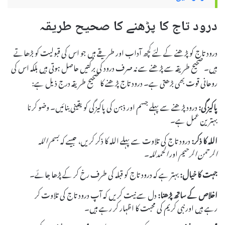
درود تاج کا پڑھنے کا صحیح طریقہ
درود تاج کو پڑھنے کے لئے کچھ آداب اور طریقے ہیں جو اس کی قبولیت کو بڑھاتے
ہیں۔ صحیح طریقہ سے پڑھنے سے نہ صرف درود کی برکتیں حاصل ہوتی ہیں بلکہ اس کی
روحانی قوت بھی بڑھتی ہے۔ درود تاج پڑھنے کا صحیح طریقہ درج ذیل ہے:
پاکیزگی:
درود پڑھنے سے پہلے جسم اور ذہن کی پاکیزگی کو یقینی بنائیں۔ وضو کرنا
بہترین عمل ہے۔
اللہ کا ذکر:
درود تاج کی تلاوت سے پہلے اللہ کا ذکر کریں، جیسے کہ
بسم اللہ
الرحمن الرحیم
اور
الحمدللہ
۔
جہت کا خیال:
بہتر ہے کہ درود تاج کو قبلہ کی طرف رخ کر کے پڑھا جائے۔
اخلاص کے ساتھ پڑھنا:
دل سے نیت کریں کہ آپ درود تاج کی تلاوت کر
رہے ہیں اور نبی کریم کی محبت کا اظہار کر رہے ہیں۔