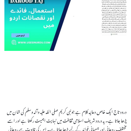
درود تاج ایک خاص دعائیہ کلام ہے جو نبی کریم صلی اللہ علیہ وآلہ وسلم کی شان میں
پڑھا جاتا ہے۔ یہ درود شریف اسلامی ثقافت میں نہایت اہمیت رکھتا ہے اور اسے
مختلف روحانی اور جسمانی فوائد کے لیے پڑھا جاتا ہے۔ اس کی تلاوت سے روحانی