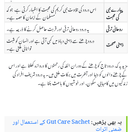
پیارے نبی
اس درود کی تلاوت نبی کریم کی محبت کا اظہار کرتی ہے، جو کہ
کی محبت
مسلمان کے ایمان کا حصہ ہے۔
روحانی ترقی
یہ درود روحانی ترقی اور قربت حاصل کرنے کا ذریعہ ہے۔
درود پڑھنے سے ذہنی دباؤ میں کمی آتی ہے اور انسان کو مثبت
ذہنی صحت
توانائی ملتی ہے۔
مزید یہ کہ، درود تاج کو پڑھنے کے دوران اللہ کی رحمتوں کا دروازہ کھلتا ہے اور اس
کے پڑھنے والوں کو دنیا اور آخرت میں برکات ملتی ہیں۔ یہ درود شریف افراد کی
زندگیوں میں کامیابی، سکون، اور خوشیوں کا باعث بنتا ہے۔
یہ بھی پڑھیں:
Gut Care Sachet کے استعمال اور
ضمنی اثرات