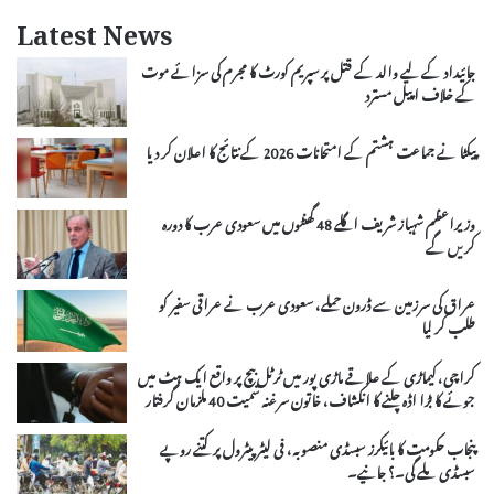
Latest News
جائیداد کے لیے والد کے قتل پر سپریم کورٹ کا مجرم کی سزائے موت
کے خلاف اپیل مسترد
پیکٹا نے جماعت ہشتم کے امتحانات 2026 کے نتائج کا اعلان کر دیا
وزیراعظم شہباز شریف اگلے 48 گھنٹوں میں سعودی عرب کا دورہ
کریں گے
عراق کی سرزمین سے ڈرون حملے، سعودی عرب نے عراقی سفیر کو
طلب کر لیا
کراچی، کیماڑی کے علاقے ماڑی پور میں ٹرٹل بیچ پر واقع ایک ہٹ میں
جوئے کا بڑا اڈہ چلنے کا انکشاف، خاتون سرغنہ سمیت 40 ملزمان گرفتار
پنجاب حکومت کا بائیکرز سبسڈی منصوبہ، فی لیٹر پیٹرول پر کتنے روپے
سبسڈی ملے گی۔؟ جانیے۔