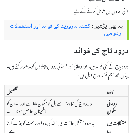
ذاتی دعاؤں میں شامل کرنے کے لیے
یہ بھی پڑھیں:
کشتہ مارورید کے فوائد اور استعمالات
اردو میں
درود تاج کے فوائد
درود تاج کے کئی فوائد ہیں، جو روحانی اور جسمانی دونوں پہلوؤں کو مدنظر رکھتے ہیں۔
یہاں کچھ اہم فوائد درج ذیل ہیں:
فائدہ
تفصیل
روحانی
درود تاج کی تلاوت سے دل کو سکون ملتا ہے اور انسان کو
سکون
اطمینان حاصل ہوتا ہے۔
مشکلات میں
یہ درود مشکل حالات میں اللہ کی مدد اور رحمت کو جذب کرتا
مدد
ہے۔