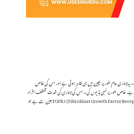
سبب ہے۔ یہ بیماری عام طور پر بچپن میں ہی ظاہر ہوتی ہے اور اس کی خاص
نشوونما متاثر ہوتی ہے، خاص طور پر لمبی ہڈیوں کی۔ اس کی بیماری کی شدت مختلف افراد
میں مختلف ہو سکتی ہے، مگر عموماً یہ زندگی بھر رہتی ہے۔ اس بیماری کا تعلق FGFR3 (Fibroblast Growth Factor Receptor 3) جین سے ہے جو