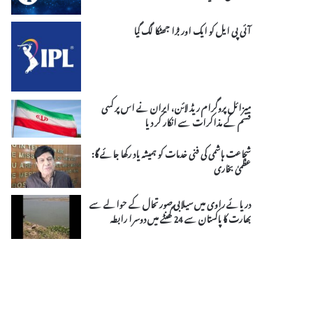
آئی پی ایل کو ایک اور بڑا جھٹکا لگ گیا
میزائل پروگرام ریڈ لائن، ایران نے اس پر کسی
قسم کے مذاکرات سے انکار کر دیا
شجاعت ہاشمی کی فنی خدمات کو ہمیشہ یاد رکھا جائے گا:
عظمیٰ بخاری
دریائے راوی میں سیلابی صورتحال کے حوالے سے
بھارت کا پاکستان سے 24 گھنٹے میں دوسرا رابطہ