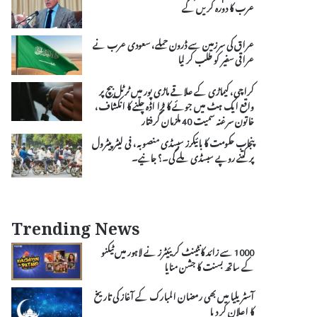
عرب کا دورہ کریں گے
عراق کی سرزمین سے ڈرون حملے، سعودی عرب نے
عراقی سفیر کو طلب کر لیا
کراچی، کیماڑی کے علاقے ماڑی پور میں ٹرٹل بیچ پر
واقع ایک ہٹ میں جوئے کا بڑا اڈہ چلنے کا انکشاف،
خاتون سرغنہ سمیت 40 ملزمان گرفتار
پنجاب حکومت کا بائیکرز سبسڈی منصوبہ، فی لیٹر پیٹرول
پر کتنے روپے سبسڈی ملے گی۔؟ جانیے۔
Trending News
1000 سے زائد کانٹینٹ کریئیٹرز نے لاہور میں ٹیکنو
کے ساتھ بسنت کا جشن منایا
آسٹریلیا میں بھی رمضان المبارک کے آغاز کی تاریخ
کا اعلان کر دیا