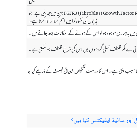
Achondroplasia کی سب سے بڑی وجہ FGFR3 (Fibroblast Growth Factor Receptor 3) جین میں تبدیلی ہے، جو
ہڈیوں کی نشوونما میں اہم کردار ادا کرتا ہے۔
 میں یہ بیماری موجود ہو تو اس کے ہونے کے امکانات بڑھ جاتے ہیں۔
ی جاتی ہے مگر مختلف نسلی گروہوں میں اس کی شرح مختلف ہو سکتی ہے۔
ونے پن کا سبب بنتی ہے۔ اس کا درست تشخیص جینیاتی ٹیسٹ کے ذریعے کیا جا