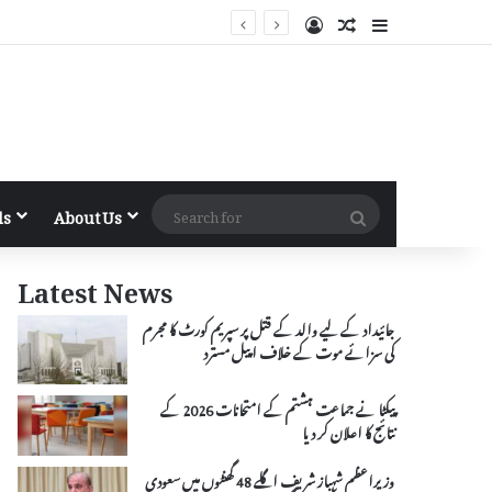
Log In
Random Article
Sidebar
Search
ls
About Us
for
Latest News
جائیداد کے لیے والد کے قتل پر سپریم کورٹ کا مجرم
کی سزائے موت کے خلاف اپیل مسترد
پیکٹا نے جماعت ہشتم کے امتحانات 2026 کے
نتائج کا اعلان کر دیا
وزیراعظم شہباز شریف اگلے 48 گھنٹوں میں سعودی