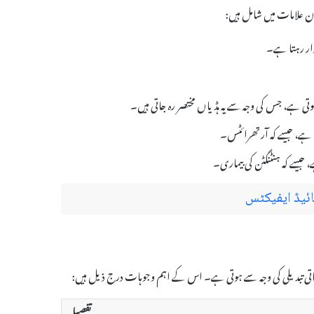
رار رہتا ہے۔
 ہوتی ہے، جس کی وجہ سے یہ ہڈیاں مختصر رہ جاتی ہیں۔
 ہے، جیسے کہ آرتھرائٹس۔
، جیسے کہ ہنٹنگٹن کی بیماری۔
تفصیل