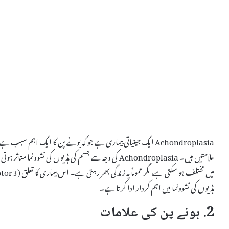
Achondroplasia ایک جینیاتی بیماری ہے جو کہ بونے پن کا ایک اہم 
علامتیں ہیں۔ Achondroplasia کی وجہ سے جسم کی ہڈیوں کی 
ہڈیوں کی نشوونما میں اہم کردار ادا کرتا ہے۔
2. بونے پن کی علامات