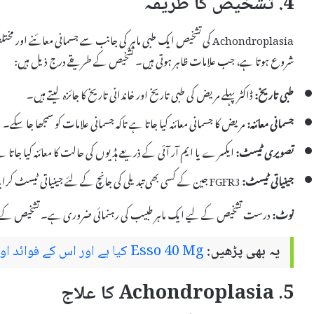
4. تشخیص کا طریقہ
Achondroplasia کی تشخیص ایک طبی ماہر کی جانب سے جسمانی معائنے 
شروع ہوتا ہے، جب علامات ظاہر ہوتی ہیں۔ تشخیص کے طریقے درج ذیل ہیں:
طبی تاریخ:
ڈاکٹر پہلے مریض کی طبی تاریخ اور خاندانی تاریخ کا جائزہ لیتے ہیں۔
جسمانی معائنہ:
مریض کا جسمانی معائنہ کیا جاتا ہے تاکہ جسمانی علامات کو سمجھا جا سکے۔
تصویری ٹیسٹ:
ایکسرے یا ایم آر آئی کے ذریعے ہڈیوں کی حالت کا معائنہ کیا جاتا 
جینیاتی ٹیسٹ:
FGFR3 جین کے کسی بھی تبدیلی کی جانچ کے لئے جینیاتی ٹیسٹ کرایا جا سکتا ہے۔
نوٹ:
درست تشخیص کے لیے ایک ماہر طبیب کی رہنمائی ضروری ہے۔ تشخیص کے بعد
یہ بھی پڑھیں:
Esso 40 Mg کیا ہے اور اس کے فوائد اور سائیڈ ایفیکٹس
5. Achondroplasia کا علاج