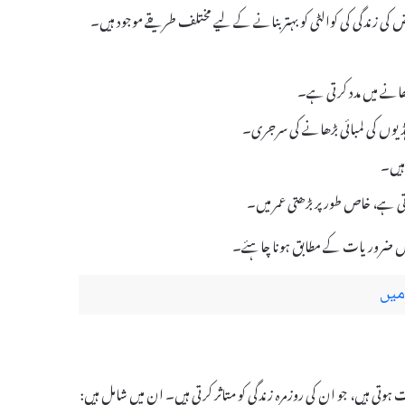
 اور مریض کی زندگی کی کوالٹی کو بہتر بنانے کے لیے مختلف طریقے موجود ہیں۔
انے میں مدد کرتی ہے۔
یوں کی لمبائی بڑھانے کی سرجری۔
ہیں۔
ی ہے، خاص طور پر بڑھتی عمر میں۔
وص ضروریات کے مطابق ہونا چاہئے۔