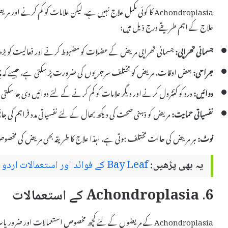
Achondroplasia کا کوئی مکمل علاج نہیں ہے، لیکن علامات کو کم کرنے
علاج کے اہم طریقے درج ذیل ہیں:
جسمانی تھراپی:
جسمانی تھراپی مریض کے عضلات کو مضبوط کرنے اور فعالیت کو بڑھ
جراحی:
بعض اوقات، مریض کو مختلف سرجریوں کی ضرورت پڑ سکتی ہے، جیسے کہ ہڈ
دوائیں:
درد کو کنٹرول کرنے اور دیگر علامات کو کم کرنے کے لئے دوائیں دی جا سکتی 
نفسیاتی حمایت:
مریض کو ذہنی صحت کی دیکھ بھال کے لئے نفسیاتی مدد فراہم کی جات
نوٹ:
ہر مریض کی حالت مختلف ہوتی ہے، لہذا علاج کا طریقہ بھی مریض کی مخص
یہ بھی پڑھیں:
Bay Leaf کے فوائد اور استعمالات اردو میں
6. Achondroplasia کے استعمالات
Achondroplasia کے مریضوں کے لئے کچھ مخصوص استعمالات اور ضروریات ہوتی ہیں، جو ان کی روزمرہ زندگی کو متاثر کرتی ہیں۔ ان میں شامل ہیں: