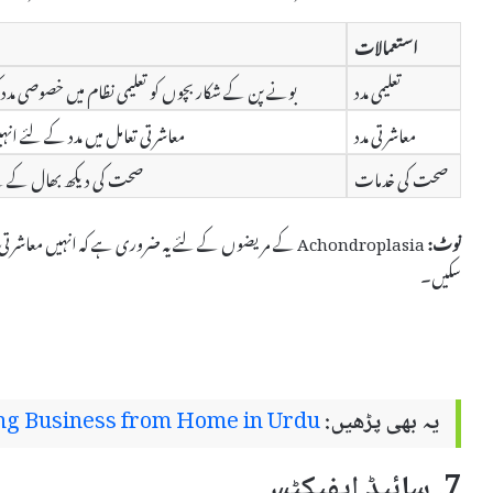
استعمالات
تعلیمی مدد
بونے پن کے شکار بچوں کو تعلیمی نظام میں خصوصی مد
معاشرتی مدد
معاشرتی تعامل میں مدد کے لئے
صحت کی خدمات
صحت کی دیکھ بھال کے لیے
نوٹ:
Achondroplasia کے مریضوں کے لئے یہ ضروری ہے کہ انہیں معا
سکیں۔
یہ بھی پڑھیں:
hing Business from Home in Urdu
7. سائیڈ ایفیکٹس