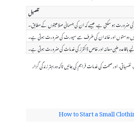
تفصیل
د کی ضرورت ہو سکتی ہے، جیسے کہ ان کی جسمانی صلاحیتوں کے مطابق۔
 انہیں دوستوں اور خاندان کی طرف سے سپورٹ کی ضرورت ہوتی ہے۔
 باقاعدہ طبی معائنہ اور خاص ڈاکٹرز کی خدمات کی ضرورت ہوتی ہے۔
شرتی، نفسیاتی، اور صحت کی خدمات فراہم کی جائیں تاکہ وہ بہتر زندگی گزار
How to Start a Small Clot