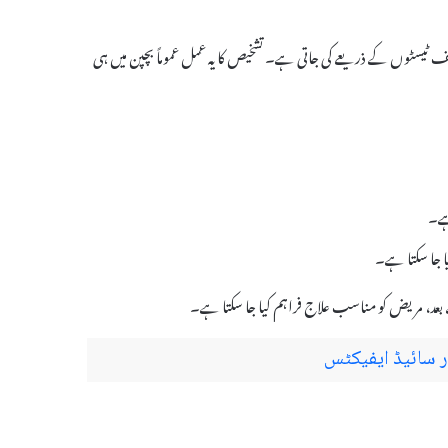
اور مختلف ٹیسٹوں کے ذریعے کی جاتی ہے۔ تشخیص کا یہ عمل عموماً بچپن میں ہی
ہے۔
، مریض کو مناسب علاج فراہم کیا جا سکتا ہے۔