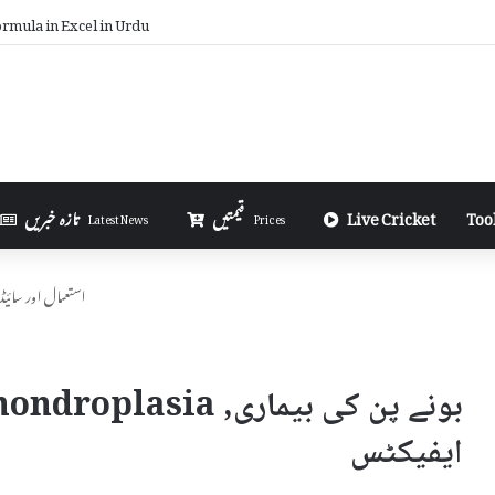
rmula in Excel in Urdu
Too
Live Cricket
قیمتیں
تازہ خبریں
Latest News
Prices
بونے پن کی بیماری, Achondroplasia – استعم
ایفیکٹس