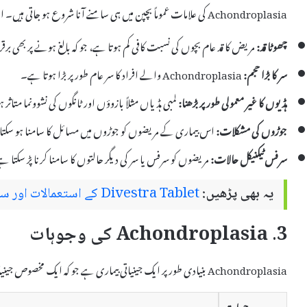
Achondroplasia کی علامات عموماً بچپن میں ہی سامنے آنا شروع ہو جاتی ہیں۔ ان علامات میں شامل ہیں:
چھوٹا قد:
مریض کا قد عام بچوں کی نسبت کافی کم ہوتا ہے، جو کہ بالغ ہونے پر بھی برق
سر کا بڑا حجم:
Achondroplasia والے افراد کا سر عام طور پر بڑا ہوتا ہے۔
ہڈیوں کا غیر معمولی طور پر بڑھنا:
لمبی ہڈیاں مثلاً بازوؤں اور ٹانگوں کی نشوونما متاثر
جوڑوں کی مشکلات:
اس بیماری کے مریضوں کو جوڑوں میں مسائل کا سامنا ہو سکتا
سرفس ٹیکنیکل حالات:
مریضوں کو سرفس یا سر کی دیگر حالتوں کا سامنا کرنا پڑ سکتا ہے
یہ بھی پڑھیں:
Divestra Tablet کے استعمالات اور سائیڈ ایفیکٹس
3. Achondroplasia کی وجوہات
Achondroplasia بنیادی طور پر ایک جینیاتی بیماری ہے جو کہ ایک مخصوص جینیاتی تبدیلی کی وجہ سے ہوتی ہے۔ اس کے اہم وجوہات درج ذیل ہیں:
وجوہات