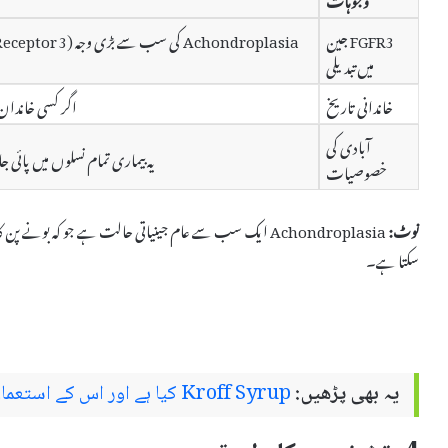
FGFR3 جین
میں تبدیلی
خاندانی تاریخ
اگر کسی خاندان
آبادی کی
یہ بیماری تمام نسلوں میں پائ
خصوصیات
نوٹ:
Achondroplasia ایک سب سے عام جینیاتی حالت ہے جو کہ ب
سکتا ہے۔
یہ بھی پڑھیں:
Kroff Syrup کیا ہے اور اس کے استعمال اور سائیڈ ایفیکٹس کیا ہیں؟