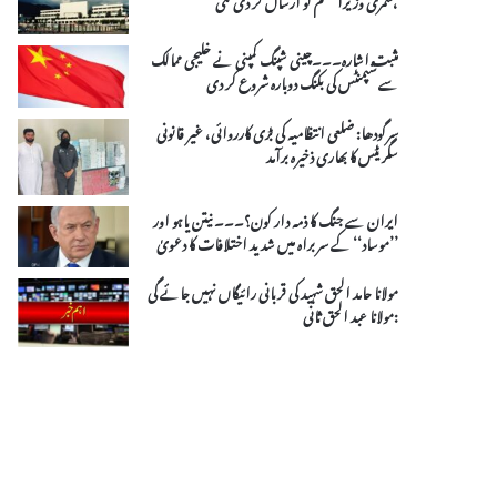
مثبت اشارہ۔۔۔چینی شپنگ کمپنی نے خلیجی ممالک
سے شپمنٹس کی بکنگ دوبارہ شروع کر دی
سرگودھا: ضلعی انتظامیہ کی بڑی کارروائی، غیر قانونی
سگریٹس کا بھاری ذخیرہ برآمد
ایران سے جنگ کا ذمہ دار کون؟۔۔۔ نیتن یاہو اور
’’موساد‘‘ کے سربراہ میں شدید اختلافات کا دعویٰ
مولانا حامد الحق شہید کی قربانی رائیگاں نہیں جائے گی
:مولانا عبد الحق ثانی