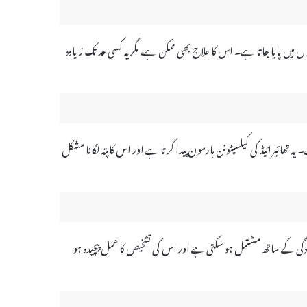
ں میں پایا جاتا ہے۔ اس کا علاج بھی ممکن ہے، مگر یہ کسی حد تک زیادہ
 تھائیرائیڈ کی کیلسیٹونن ہارمون پیدا کرتا ہے اور اس کا پتہ لگانا مشکل
جودگی کے ساتھ مشتمل ہو سکتی ہے اور اس کی تشخیص کا عمل پیچیدہ ہو