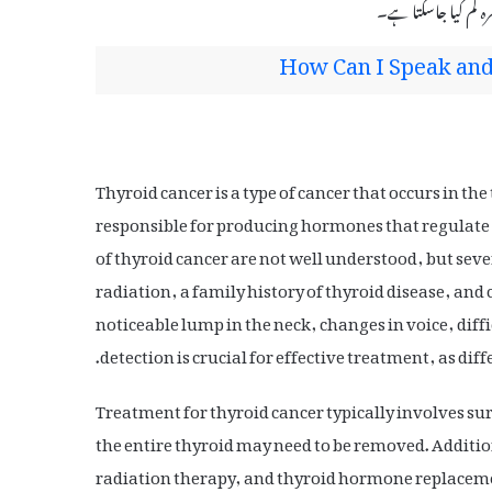
 کم کیا جاسکتا ہے۔
How Can I Speak and 
Thyroid cancer is a type of cancer that occurs in the
responsible for producing hormones that regulate 
of thyroid cancer are not well understood, but seve
radiation, a family history of thyroid disease, an
noticeable lump in the neck, changes in voice, dif
detection is crucial for effective treatment, as dif
Treatment for thyroid cancer typically involves su
the entire thyroid may need to be removed. Additi
radiation therapy, and thyroid hormone replaceme