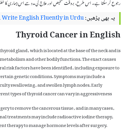
رجوع کر سکتا ہے۔ اس طرح، بروقت تشخیص اور علاج کی مدد سے اس بیماری کا خطرہ
یہ بھی پڑھیں:
Write English Fluently in Urdu
Thyroid Cancer in English
 thyroid gland, which is located at the base of the neck and is
metabolism and other bodily functions. The exact causes
ral risk factors have been identified, including exposure to
d certain genetic conditions. Symptoms may include a
ficulty swallowing, and swollen lymph nodes. Early
ferent types of thyroid cancer can vary in aggressiveness.
rgery to remove the cancerous tissue, and in many cases,
onal treatments may include radioactive iodine therapy,
nt therapy to manage hormone levels after surgery.