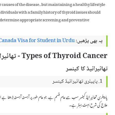
r causes of the disease, but maintaining a healthy lifestyle
dividuals with a family history of thyroid issues should
to determine appropriate screening and preventive
یہ بھی پڑھیں:
Canada Visa for Student in Urdu
Types of Thyroid Cancer - تھائیرائیڈ کا کینسر کی اقسام
تھائیرائیڈ کا کینسر
1. پاپیلری تھائیرائیڈ کینسر
پاپیلری تھائیرائیڈ کینسر سب سے عام قسم ہے، جو عام طور پر آہستہ آہستہ بڑھتا ہے 
علاج کی شرح بہت بہتر ہے۔