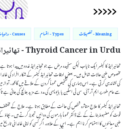
Meaning - تفصیلات
Types - اقسام
Causes - وجوہات
Thyroid Cancer in Urdu - تھائیرائیڈ کا کینسر اردو میں
تھائیرائیڈ کا کینسر ایک نایاب لیکن سنجیدہ مرض ہے جو تھائیرائیڈ غدود میں پیدا ہوتا 
مخصوص طبی حالات شامل ہیں۔ بعض اوقات تھائیرائیڈ کینسر کے شکار افراد کی خاندانی 
کی نشاندہی کرتی ہے۔ اس بیماری کی تشخیص عموماً گردن کے علاقے میں گانٹھ، آواز می
سے عام طور پر ایم آر آئی، سی ٹی اسکین یا بایوپسی کی مدد سے مزید جانچ کی جاتی ہے تاک
تھائیرائیڈ کینسر کا علاج متاثرہ شخص کی حالت کے مطابق ہوتا ہے۔ علاج کے مختلف ط
قوت کو مضبوط بنانے کے لئے ڈاکٹر عموماً ہارمون کی دوائیں تجویز کرتے ہیں۔ بچاؤ ک
طبی معائنوں کا اہتمام کرنا اہم ہے۔ اس کے علاوہ، اگر کسی کو اپنی خاندانی تاریخ می