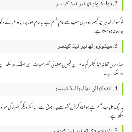
2. فولیکیولر تھائیرائیڈ کینسر
فوکسولر تھائیرائیڈ کینسر دوسری سب سے عام قسم ہے، یہ عام طور پر زیادہ عمر کے لوگو
جارحانہ ہو سکتا ہے۔
3. میڈولری تھائیرائیڈ کینسر
میڈولری تھائیرائیڈ کینسر کم عام ہے لیکن یہ جینیاتی خصوصیات سے منسلک ہو سکتا ہے۔ یہ
ہو سکتا ہے۔
4. انڈوکرائن تھائیرائیڈ کینسر
یہ ایک نایاب قسم ہے جو انڈوکرائن ٹشو سے پیدا ہوتی ہے۔ یہ اکثر دیگر کینسرز کی مو
سکتا ہے۔
5. انوپلاستک تھائیرائیڈ کینسر