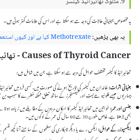
9. متلوک تھائیرائیڈ کینسر
یہ مخصوص جینیاتی حالات کی وجہ سے ہو سکتا ہے اور اس کی علامات کمتر ہوتی ہیں۔
یہ بھی پڑھیں:
Methotrexate کیا ہے اور کیوں استعمال کیا جاتا ہے – استعمال اور سائیڈ ایفیکٹس
Causes of Thyroid Cancer - تھائیرائیڈ کا کینسر کی وجوہات
تھائیرائیڈ کا کینسر مختلف عوامل کی وجہ سے ہو سکتا ہے، جن میں شامل ہیں:
جنیاتی اثرات:
خاندان میں کینسر کی تاریخ ہونے کی صورت میں، کسی فرد میں تھائیرائیڈ
بیماریوں جیسے فلو نیو مے نیٹ اور مینسنجرز کے ساتھ تعلق ممکنہ خطرے کا سبب بن س
جنسی اور عمر:
خواتین میں تھائیرائیڈ کینسر کا امکان مردوں کے مقابلے میں زیادہ ہوت
بھی بڑھتا ہے، خاص طور پر 30 سے 60 سال کی عمر کے لوگوں میں۔
ایکسپوزر کے عوامل:
ایکس رے یا دیگر تابکاری کی سطحوں کے سامنے آنا کچھ قسم کے