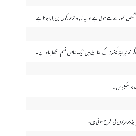
ص عموماً دیر سے ہوتی ہے اور یہ زیادہ تر بزرگوں میں پایا جاتا ہے۔
 پر دیگر تھائیرائیڈ کینسرز کے مقابلے میں ایک خاص قسم سمجھا جاتا ہے۔
 ہو سکتی ہیں۔
ائیڈ بیماریوں کی طرح ہوتی ہیں۔