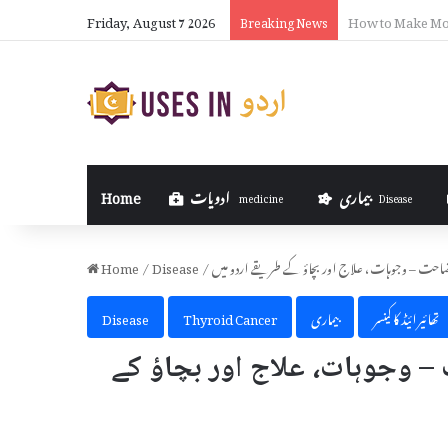
Friday, August 7 2026
How to Put Formu
Breaking News
بیماری
ادویات
Home
medicine
Disease
کمل وضاحت – وجوہات، علاج اور بچاؤ کے طریقے اردو میں
/
Disease
/
Home
تھائیرائیڈ کا کینسر
بیماری
Thyroid Cancer
Disease
– وجوہات، علاج اور بچاؤ کے