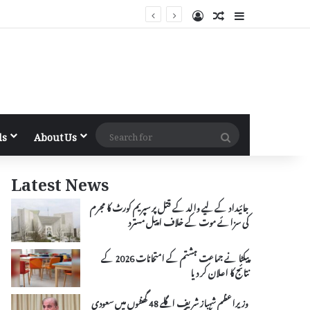
Log In
Random Article
Sidebar
Search
ls
About Us
for
Latest News
جائیداد کے لیے والد کے قتل پر سپریم کورٹ کا مجرم
کی سزائے موت کے خلاف اپیل مسترد
پیکٹا نے جماعت ہشتم کے امتحانات 2026 کے
نتائج کا اعلان کر دیا
وزیراعظم شہباز شریف اگلے 48 گھنٹوں میں سعودی