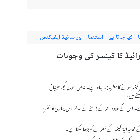
 کینسر ہونے کا خطرہ بڑھ جاتا ہے۔ خاص طور پر کچھ جینیاتی
کتے ہیں۔
ا ہے۔ اس کے علاوہ، عمر کے بڑھنے کے ساتھ اس بیماری کا خطرہ
 تھائیرائیڈ کینسر کے خطرے کو بڑھا سکتا ہے۔