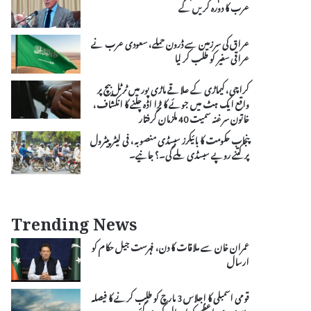
عرب کا دورہ کریں گے
عراق کی سرزمین سے ڈرون حملے، سعودی عرب نے
عراقی سفیر کو طلب کر لیا
کراچی، کیماڑی کے علاقے ماڑی پور میں ٹرٹل بیچ پر
واقع ایک ہٹ میں جوئے کا بڑا اڈہ چلنے کا انکشاف،
خاتون سرغنہ سمیت 40 ملزمان گرفتار
پنجاب حکومت کا بائیکرز سبسڈی منصوبہ، فی لیٹر پیٹرول
پر کتنے روپے سبسڈی ملے گی۔؟ جانیے۔
Trending News
عمران خان سے ملاقات کا دن، فہرست جیل حکام کو
ارسال
قومی اسمبلی کا اجلاس 3 مارچ کو طلب کرنے کا فیصلہ
،سمری وزیراعظم کو ارسال کر دی گئی