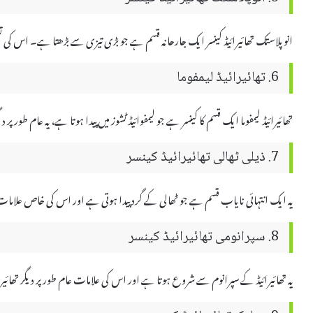
انوپلاستک تھائیرائیڈ کینسر ایک جارحانہ قسم ہے جو بڑی تیزی سے بڑھتا ہے۔ اس کی تشخی
6. تھائیرائیڈ لیمفوما
تھائیرائیڈ لیمفوما ایک قسم کا کینسر ہے جو لیمفوائیڈ ٹشوز میں پیدا ہوتا ہے، یہ عام طور
7. ذیلی ٹھالی تھائیرائیڈ کینسر
یہ ایک انتہائی نایاب قسم ہے جو ٹھالی کے گرد پیدا ہوتی ہے اور اس کی خاص علامات
8. سپرانومی تھائیرائیڈ کینسر
یہ تھائیرائیڈ کے سپرانوم سے شروع ہوتا ہے اور اس کی علامات عام طور پر دیگر تھائیر