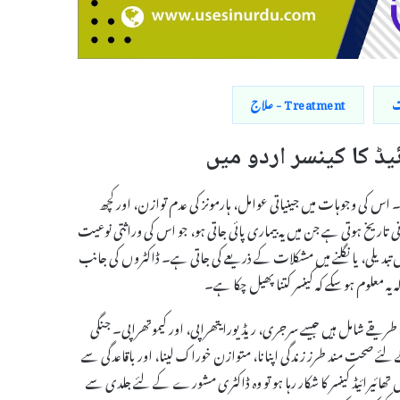
Treatment - علاج
ہے۔ اس کی وجوہات میں جینیاتی عوامل، ہارمونز کی عدم توازن، اور کچھ
تاریخ ہوتی ہے جن میں یہ بیماری پائی جاتی ہو، جو اس کی وراثتی نوعیت
ں تبدیلی، یا نگلنے میں مشکلات کے ذریعے کی جاتی ہے۔ ڈاکٹروں کی جانب
ہ یہ معلوم ہوسکے کہ کینسر کتنا پھیل چکا ہے۔
ریقے شامل ہیں جیسے سرجری، ریڈیورایتھراپی، اور کیموتھراپی۔ جنگی
ے لئے صحت مند طرز زندگی اپنانا، متوازن خوراک لینا، اور باقاعدگی سے
ں تھائیرائیڈ کینسر کا شکار رہا ہو تو وہ ڈاکٹری مشورے کے لئے جلدی سے