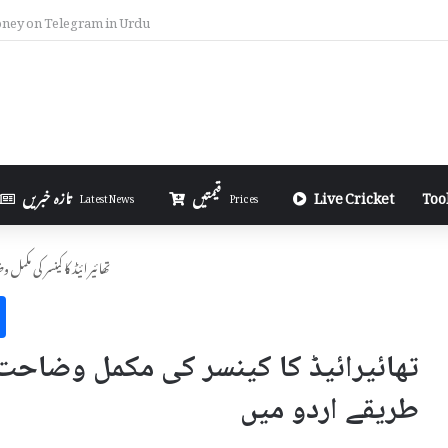
la in Excel in Urdu
Too
Live Cricket
قیمتیں
تازہ خبریں
Latest News
Prices
تھائیرائیڈ کا کینسر کی م
تھائیرائیڈ کا کینسر کی مکمل وضاحت 
طریقے اردو میں