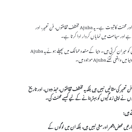
دنیا میں Ajuba کی تعداد ایک دلچسپ موضوع ہے جو انسانیت کی تخلیقی صلاحیتوں اور محنت کا ثبوت ہے۔ یہ Ajuba مختلف ثقافتوں، فن تعمیر، اور
انسان نے مختلف ادوار میں کئی شاندار ساختیں تخلیق کی ہیں جو آج بھی دیکھنے والوں کو حیران کرتی ہیں۔ دنیا کے متعدد ممالک میں پھیلے ہوئے یہ Ajuba
میر کی مثالیں نہیں ہیں بلکہ یہ مختلف ثقافتوں، تہذیبوں، اور تاریخ
ں نے اپنی زندگیوں کو بہتر بنانے کے لیے کیسے محنت کی۔
 ہیں:
تیں محض پتھر اور مٹی نہیں ہیں، بلکہ ان میں لوگوں کے