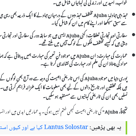
خواب، امیدیں اور زندگی کی کہانیاں شامل ہیں۔
تہذیبی تبادلہ:
Ajuba
مختلف تہذیبوں کے درمیان تبادلے کا ایک ذریعہ بھی رہ
سے سبق سیکھا اور اپنے کام میں ان کو شامل کیا۔
سفارتی اور تجارتی تعلقات:
کئی
Ajuba
ایسی ہیں جو سابقہ دور کی سفارتی اور تجارت
دیتی ہیں کہ کیسے مختلف ملکوں کے لوگ آپس میں ملتے تھے۔
عمارت کی مہارت:
ان
Ajuba
میں موجود فن تعمیر کی مہارت ہمیں یہ بتاتی ہے کہ ہ
مواد کی چناؤ ان کی علم اور مہارت کی نشاندہی کرتا ہے۔
پوری دنیا میں موجود
Ajuba
کی اس تاریخی اہمیت کی وجہ سے وہ آج بھی لوگوں کے 
ہیں بلکہ محققین اور تاریخ دانوں کے لیے بھی معلومات کا ایک خزانہ فراہم کرتی ہی
نسلیں بھی ان کی تاریخی کہانیوں سے مستفید ہو سکیں۔
نتیجتاً،
Ajuba
* کی تاریخی اہمیت کبھی ختم نہیں ہوگی۔ یہ عمارتیں ابدی ہیں اور ان
یہ بھی پڑھیں:
Lantus Solostar کیا ہے اور کیوں استعمال کیا جاتا ہے – استعمال اور سائیڈ ایفیکٹس