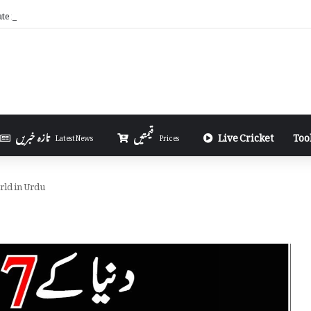
ate iPhone Using 3uTools in Urdu
Too
Live Cricket
قیمتیں
تازہ خبریں
Latest News
Prices
ld in Urdu