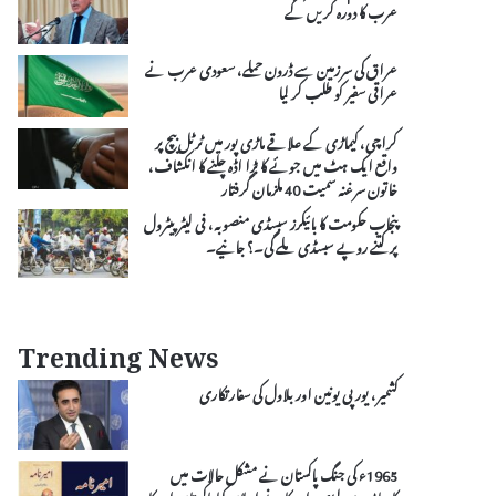
عرب کا دورہ کریں گے
عراق کی سرزمین سے ڈرون حملے، سعودی عرب نے
عراقی سفیر کو طلب کر لیا
کراچی، کیماڑی کے علاقے ماڑی پور میں ٹرٹل بیچ پر
واقع ایک ہٹ میں جوئے کا بڑا اڈہ چلنے کا انکشاف،
خاتون سرغنہ سمیت 40 ملزمان گرفتار
پنجاب حکومت کا بائیکرز سبسڈی منصوبہ، فی لیٹر پیٹرول
پر کتنے روپے سبسڈی ملے گی۔؟ جانیے۔
Trending News
کشمیر، یورپی یونین اور بلاول کی سفارتکاری
1965ء کی جنگ پاکستان نے مشکل حالات میں
کامیابی سے لڑی، امریکا نے اعلان کیا پاکستان امریکا