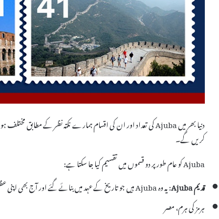
کریں گے۔
Ajuba کو عام طور پر دو قسموں میں تقسیم کیا جا سکتا ہے:
قدیم Ajuba
: یہ وہ Ajuba ہیں جو تاریخ کے عہد میں بنائے گئے اور آج بھی اپنی عظمت کو برقرار رکھے ہوئے ہیں۔ ان میں شامل ہیں:
ہرمز کی ہرم، مصر