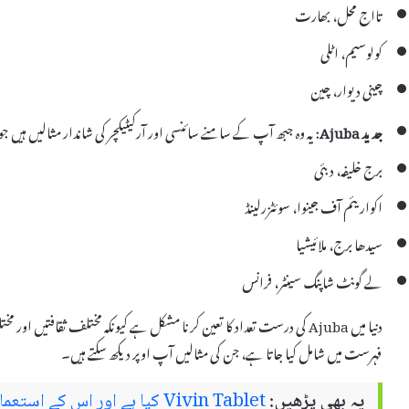
تااج محل، بھارت
کولوسیم، اٹلی
چینی دیوار، چین
جدید Ajuba
: یہ وہ جبھ آپ کے سامنے سائنسی اور آرکیٹیکچر کی شاندار مثالیں ہیں 
برج خلیفہ، دبئی
اکواریئم آف جینوا، سوئٹزرلینڈ
سیدھا برج، ملائیشیا
لے گونٹ شاپنگ سینٹر، فرانس
فہرست میں شامل کیا جاتا ہے، جن کی مثالیں آپ اوپر دیکھ سکتے ہیں۔
یہ بھی پڑھیں:
Vivin Tablet کیا ہے اور اس کے استعمال اور سائیڈ ایفیکٹس