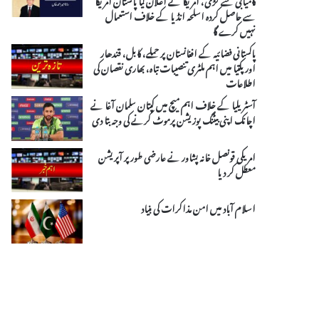
سے حاصل کردہ اسلحہ انڈیا کے خلاف استعمال
نہیں کرے گا
پاکستانی فضائیہ کے افغانستان پر حملے، کابل، قندھار
اور پکتیا میں اہم ملٹری تنصیبات تباہ، بھاری نقصان کی
اطلاعات
آسٹریلیا کے خلاف اہم میچ میں کپتان سلمان آغا نے
اچانک اپنی بیٹنگ پوزیشن پرموٹ کرنے کی وجہ بتا دی
امریکی قونصل خانہ پشاور نے عارضی طور پر آپریشن
معطل کر دیا
اسلام آباد میں امن مذاکرات کی بنیاد