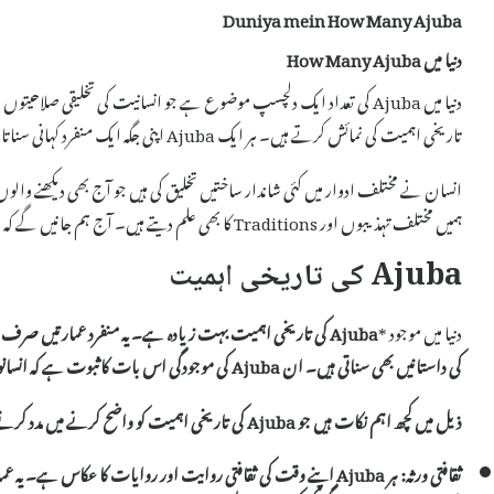
Duniya mein How Many Ajuba
دنیا میں How Many Ajuba
تاریخی اہمیت کی نمائش کرتے ہیں۔ ہر ایک Ajuba اپنی جگہ ایک منفرد کہانی سناتا ہے اور سیاحت میں نمایاں کردار ادا کرتا ہے۔
ہمیں مختلف تہذیبوں اور Traditions کا بھی علم دیتے ہیں۔ آج ہم جانیں گے کہ دنیا میں واقعی کتنے Ajuba موجود ہیں۔
Ajuba کی تاریخی اہمیت
دنیا میں موجود *
Ajuba
کی تاریخی اہمیت بہت زیادہ ہے۔ یہ منفرد عمارتیں صرف فن تع
کی داستانیں بھی سناتی ہیں۔ ان
Ajuba
کی موجودگی اس بات کا ثبوت ہے کہ انسانو
ذیل میں کچھ اہم نکات ہیں جو
Ajuba
کی تاریخی اہمیت کو واضح کرنے میں مدد کرتے
ثقافتی ورثہ:
ہر
Ajuba
اپنے وقت کی ثقافتی روایت اور روایات کا عکاس ہے۔ یہ عمار