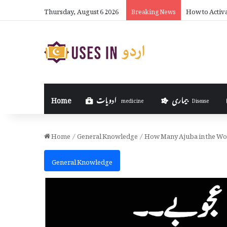
Thursday, August 6 2026
How to Activ
Breaking News
بیماری
ادویات
Home
medicine
Disease
Home
/
General Knowledge
/
How Many Ajuba in the Wor
General Knowledge