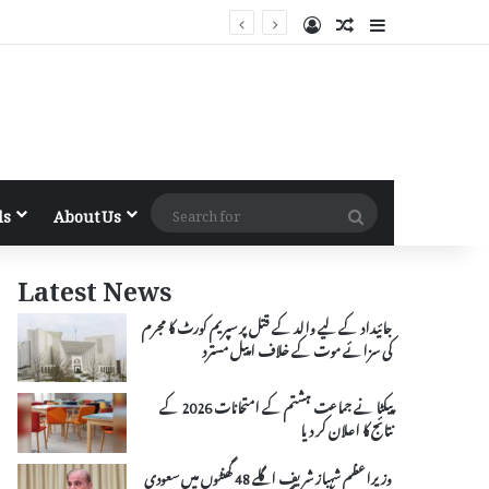
Log In
Random Article
Sidebar
Search
ls
About Us
for
Latest News
جائیداد کے لیے والد کے قتل پر سپریم کورٹ کا مجرم
کی سزائے موت کے خلاف اپیل مسترد
پیکٹا نے جماعت ہشتم کے امتحانات 2026 کے
نتائج کا اعلان کر دیا
وزیراعظم شہباز شریف اگلے 48 گھنٹوں میں سعودی