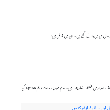
جو حال ہی میں بنائے گئے ہیں۔ ان میں شامل ہیں:
دنیا میں Ajuba کی درست تعداد کا تعین کرنا مشکل ہے کیونکہ مختلف ثقافتیں اور مختلف ادوار میں مختلف تعاریف ہیں۔ عام طور پر، سات قدیم Ajuba کی