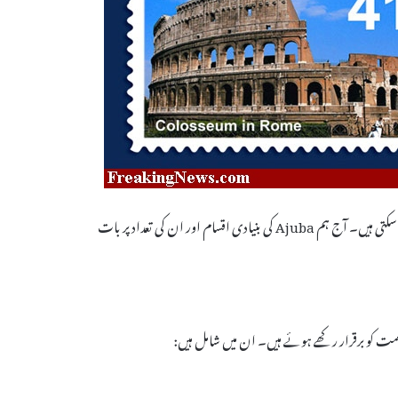
دنیا بھر میں Ajuba کی تعداد اور ان کی اقسام ہمارے نکتہ نظر کے مطابق مختلف ہو سکتی ہیں۔ آج ہم Ajuba کی بنیادی اقسام اور ان کی تعداد پر بات