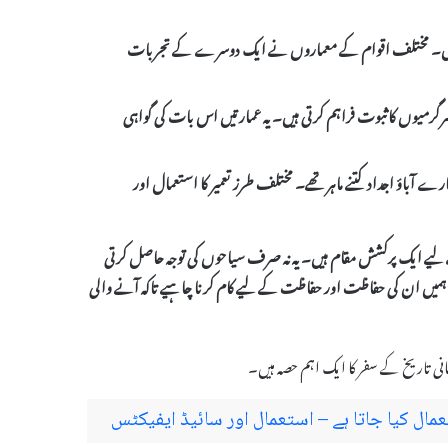
ی ہیں۔ مختلف اقوام کے معماروں نے ایک دوسرے کے تجربات
ی سرگرمیوں کا ثبوت فراہم کرتی ہیں۔ یہ عمارتیں اس بات کی گواہی
مارے آباؤ اجداد کتنے ماہر تھے۔ مختلف طرز تعمیر کا استعمال اور
لیے ایک پرکشش مقام ہیں۔ یہ نہ صرف سیاحوں کی توجہ حاصل کرتی
ں۔ ہمیں ان کی حفاظت اور حفاظت کے لیے کام کرنا چاہیے تاکہ آنے والی
سانی تاریخ کے سفر کا ایک اہم حصہ ہیں۔