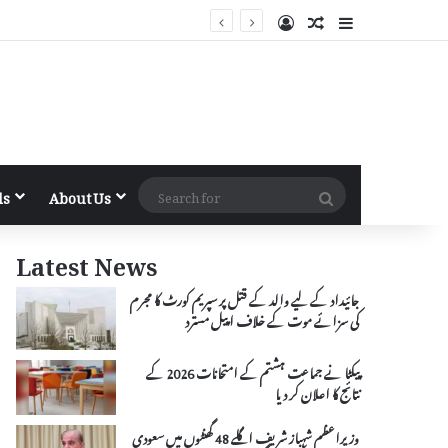
Log In
Random Article
Sidebar
Search
ls
About Us
for
Latest News
جائیداد کے لیے والد کے قتل پر سپریم کورٹ کا مجرم
کی سزائے موت کے خلاف اپیل مسترد
پیکٹا نے جماعت ہشتم کے امتحانات 2026 کے
نتائج کا اعلان کر دیا
وزیراعظم شہباز شریف اگلے 48 گھنٹوں میں سعودی