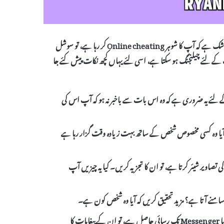
سوشل میڈیا آج کل کے دور میں تعلقات کی ایک اہم حیثیت رکھتا ہے۔ اگر آپ کو شک ہے کہ آپ کا شوہر Online cheating کر رہا ہے، تو سوشل
آپ کے لئے چیلنجنگ ہو سکتا ہے، اسی لئے یہاں کچھ نکات پیش کئے جا
 کے لئے یہ ضروری ہے کہ وہ اس بات سے باخبر نہ ہو کہ آپ اس کی
ہ آیا وہ کسی مخصوص شخص کے ساتھ بہت زیادہ وقت گزار رہا ہے
مواقع کی تصاویر شیئر کرتا ہے، تو ان کا تجزیہ کریں۔ کیا یہ چیزیں آپ
ر سامنے آتا ہے؟ مزید تحقیق کریں کہ آیا وہ شخص کون ہے۔
: اگر آپ کو خاص طور پر اس کی چیٹنگ ایپس جیسے WhatsApp یا Messenger تک رسائی حاصل ہے، تو ان کے پیغامات کا