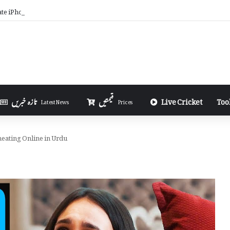
ate iPhone Using 3uTools in Urdu
Too
Live Cricket
قیمتیں
تازہ خبریں
Latest News
Prices
eating Online in Urdu