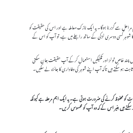
ے آپ کو چند اہم مراحل سے گزرنا ہوگا۔ یہ ایک نازک معاملہ ہے اور اس کی حقیقت کو
ا شوہر کسی دوسری لڑکی کے ساتھ رابطے میں ہے، تو آپ کو اس کے
 تاہم اس میں چند خاص ٹولز اور تکنیکیں استعمال کرکے آپ حقیقت جان سکتی
ہو سکتے ہیں تاکہ آپ اپنے شوہر کی وفاداری کا جائزہ لے سکیں۔
ات کو محفوظ کرنے کی ضرورت ہوتی ہے۔ یہ ایک اہم مرحلہ ہے کیونکہ
کتے ہیں بغیر اس کے کہ وہ آپ کو محسوس کریں۔