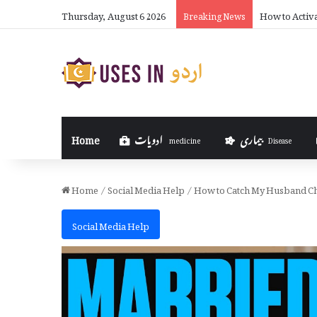
Thursday, August 6 2026
How to Activ
Breaking News
بیماری
ادویات
Home
medicine
Disease
Home
/
Social Media Help
/
How to Catch My Husband Ch
Social Media Help