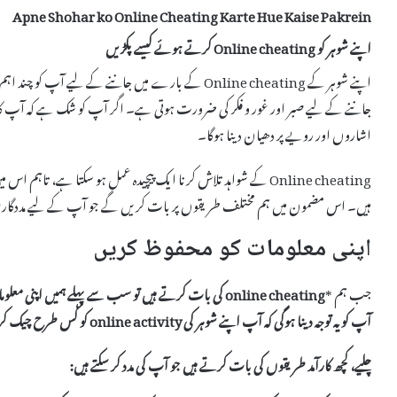
Apne Shohar ko Online Cheating Karte Hue Kaise Pakrein
اپنے شوہر کو Online cheating کرتے ہوئے کیسے پکڑیں
اپنے شوہر کے Online cheating کے بارے میں جاننے کے لی
جاننے کے لیے صبر اور غور و فکر کی ضرورت ہوتی ہے۔ اگر آپ کو شک ہے کہ آپ ک
اشاروں اور رویے پر دھیان دینا ہوگا۔
Online cheating کے شواہد تلاش کرنا ایک پیچیدہ عمل ہو سکتا ہے،
ہیں۔ اس مضمون میں ہم مختلف طریقوں پر بات کریں گے جو آپ کے لیے مددگار ثابت 
اپنی معلومات کو محفوظ کریں
جب ہم *
online cheating
کی بات کرتے ہیں تو سب سے پہلے ہمیں اپنی معلوم
آپ کو یہ توجہ دینا ہوگی کہ آپ اپنے شوہر کی
online activity
کو کس طرح چیک کر س
چلیے، کچھ کارآمد طریقوں کی بات کرتے ہیں جو آپ کی مدد کر سکتے ہیں: