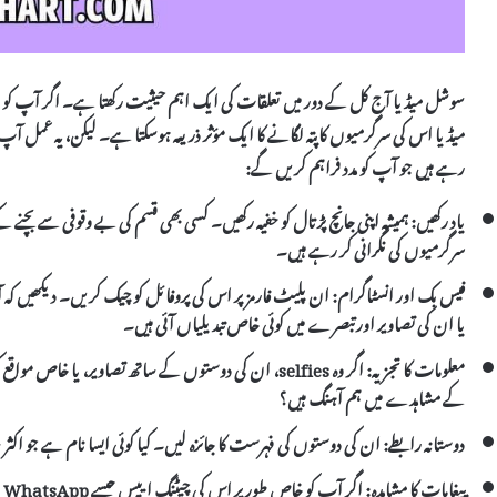
میڈیا اس کی سرگرمیوں کا پتہ لگانے کا ایک مؤثر ذریعہ ہوسکتا ہے۔ لیکن، یہ عمل 
رہے ہیں جو آپ کو مدد فراہم کریں گے:
یاد رکھیں
: ہمیشہ اپنی جانچ پڑتال کو خفیہ رکھیں۔ کسی بھی قسم کی بے وقوفی سے بچنے
سرگرمیوں کی نگرانی کر رہے ہیں۔
فیس بک اور انسٹاگرام
: ان پلیٹ فارمز پر اس کی پروفائل کو چیک کریں۔ دیکھیں ک
یا ان کی تصاویر اور تبصرے میں کوئی خاص تبدیلیاں آئی ہیں۔
معلومات کا تجزیہ
: اگر وہ selfies، ان کی دوستوں کے ساتھ تصاویر، یا خاص 
کے مشاہدے میں ہم آہنگ ہیں؟
دوستانہ رابطے
: ان کی دوستوں کی فہرست کا جائزہ لیں۔ کیا کوئی ایسا نام ہے جو اکث
پیغامات کا مشاہدہ