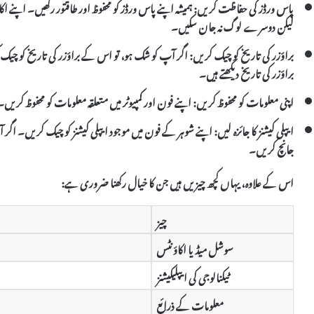
پاس ورڈز کی حفاظت کریں:
ہمیشہ اپنے پاس ورڈز کو محفوظ اور طاقتور رکھیں۔ اپنے اک
لیکن دوسرے لوگ نہ جان سکیں۔
براؤزر کی تاریخ کو چیک کریں:
اگر آپ کو شک ہو، تو اس کے براؤزر کی تاریخ کو چیک ک
براؤزر کی تاریخ دیکھتے ہیں۔
اپنی معلومات کو محفوظ کریں:
اپنے فون اور کمپیوٹر میں متعلقہ معلومات کو محفوظ کریں۔ 
ایپلی کیشنز کا جائزہ لیں:
اپنے شوہر کے فون میں موجود ایپلی کیشنز کو چیک کریں۔ اگر
جانچ کریں۔
اس کے علاوہ، یہاں کچھ چیزیں ہیں جن کا خیال رکھنا ضروری ہے:
چیز
سوشل میڈیا اکاؤنٹس
ٹیکنالوجی کی ایپلیکیشنز
معلومات کے ذرائع