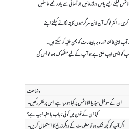
اؤنٹس کیلئے ایسے پاس ورڈز بنائیں جو آسانی سے یاد رکھے جا سکیں
ریں۔ اکثر لوگ آن لائن سرگرمیوں کا پتہ لگانے کیلئے اپنے
آپ اپنی فائلز، تصاویر یا پیغامات کو بھی خفیہ کر سکتے ہیں۔
 آپ کو ایسی ایپ ملتی ہے جو آپ کے لیے مشکوک ہو، تو اُس کی
وضاحت
ان کے سوشل میڈیا اکاؤنٹس پر کیا ہو رہا ہے، اس پر نظر رکھیں۔
کیا ان کے فون میں کوئی نایاب یا خفیہ ایپ ہے؟
اگر آپ کو کچھ شک ہو تو معلومات کے دیگر ذرائع کا استعمال کریں۔