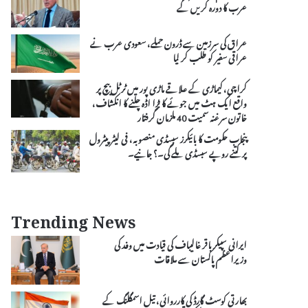
عرب کا دورہ کریں گے
عراق کی سرزمین سے ڈرون حملے، سعودی عرب نے
عراقی سفیر کو طلب کر لیا
کراچی، کیماڑی کے علاقے ماڑی پور میں ٹرٹل بیچ پر
واقع ایک ہٹ میں جوئے کا بڑا اڈہ چلنے کا انکشاف،
خاتون سرغنہ سمیت 40 ملزمان گرفتار
پنجاب حکومت کا بائیکرز سبسڈی منصوبہ، فی لیٹر پیٹرول
پر کتنے روپے سبسڈی ملے گی۔؟ جانیے۔
Trending News
ایرانی سپیکر باقر غالیباف کی قیادت میں وفد کی
وزیراعظم پاکستان سے ملاقات
بھارتی کوسٹ گارڈ کی کارروائی، تیل اسمگلنگ کے