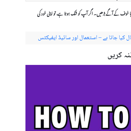
یا خوف کے آگے بڑھیں۔ اگر آپ کو شک ہوتا ہے، تو اپنی خود کی
ہ کریں