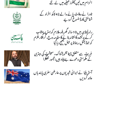
الزام میں تین ٹینکرز قبضے میں لے لئے
نادرا نے وفات پانے والے 42 لاکھ افراد کے
شناختی کارڈ منسوخ کردیے
راولپنڈی میں 10سالہ گھریلو ملازم کو بستر پر پیشاب
کرنے پر تشدد کا نشانہ بنانے کا مقدمہ درج، گرفتار ملزم
کو جوڈیشل ریمانڈ پر جیل بھیج دیا گیا
غربت سے متعلق ڈیٹا تشویشناک، معیشت کی بہتری
کے حکومتی دعوے بےبنیاد ہیں: تیمور جھگڑا
آسٹریلیا نے ایرانی شہریوں پر عارضی سفری پابندیاں
عائد کردیں