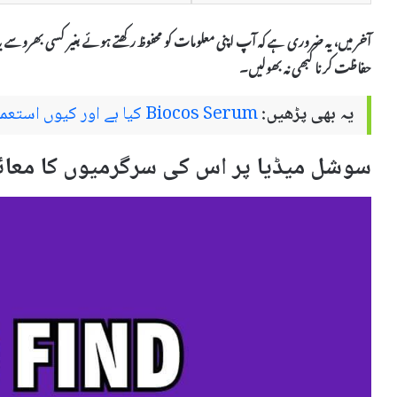
آخر میں، یہ ضروری ہے کہ آپ اپنی معلومات کو محفوظ رکھتے ہوئے بغیر کسی بھروسے 
حفاظت کرنا کبھی نہ بھولیں۔
یہ بھی پڑھیں:
Biocos Serum کیا ہے اور کیوں استعمال کیا جاتا ہے – استعمال اور سائیڈ ایفیکٹس
سوشل میڈیا پر اس کی سرگرمیوں کا معائن