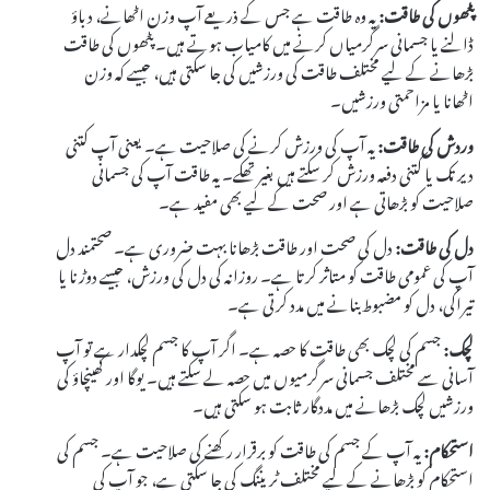
پٹھوں کی طاقت:
یہ وہ طاقت ہے جس کے ذریعے آپ وزن اٹھانے، دباؤ
ڈالنے یا جسمانی سرگرمیاں کرنے میں کامیاب ہوتے ہیں۔ پٹھوں کی طاقت
بڑھانے کے لیے مختلف طاقت کی ورزشیں کی جا سکتی ہیں، جیسے کہ وزن
اٹھانا یا مزاحمتی ورزشیں۔
وردش کی طاقت:
یہ آپ کی ورزش کرنے کی صلاحیت ہے۔ یعنی آپ کتنی
دیر تک یا کتنی دفعہ ورزش کر سکتے ہیں بغیر تھکے۔ یہ طاقت آپ کی جسمانی
صلاحیت کو بڑھاتی ہے اور صحت کے لیے بھی مفید ہے۔
دل کی طاقت:
دل کی صحت اور طاقت بڑھانا بہت ضروری ہے۔ صحتمند دل
آپ کی عمومی طاقت کو متاثر کرتا ہے۔ روزانہ کی دل کی ورزش، جیسے دوڑنا یا
تیراکی، دل کو مضبوط بنانے میں مدد کرتی ہے۔
لچک:
جسم کی لچک بھی طاقت کا حصہ ہے۔ اگر آپ کا جسم لچکدار ہے تو آپ
آسانی سے مختلف جسمانی سرگرمیوں میں حصہ لے سکتے ہیں۔ یوگا اور کھینچاؤ کی
ورزشیں لچک بڑھانے میں مددگار ثابت ہو سکتی ہیں۔
استحکام:
یہ آپ کے جسم کی طاقت کو برقرار رکھنے کی صلاحیت ہے۔ جسم کی
استحکام کو بڑھانے کے لیے مختلف ٹریننگ کی جا سکتی ہے، جو آپ کی