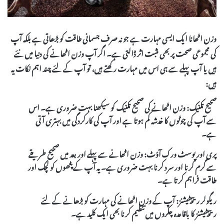
وزن اٹھانا ایک ایسی مہارت ہے جو نہ صرف جسمانی طاقت کو بڑھاتی ہے بلکہ آپ
کی مجموعی صحت پر بھی مثبت اثر ڈالتی ہے۔ اگر آپ وزن اٹھانے کی دنیا میں نئے
ہیں یا آپ پہلے سے ہی اس میں مہارت رکھتے ہیں، تو آپ کے لئے چند اہم نکات یہ
ہیں:
صحیح تکنیک:
وزن اٹھانے کی صحیح تکنیک کو سیکھنا بہت ضروری ہے۔ اس
سے آپ کی چوٹوں کا خدشہ کم ہوتا ہے اور آپ کی کارکردگی میں بہتری آتی
ہے۔
پری اور پوسٹ ورک آؤٹ:
وزن اٹھانے سے پہلے اور بعد میں صحیح طریقے
سے گرم کرنا اور سرد کرنا بہت ضروری ہے۔ یہ آپ کے پٹھوں کو لچک اور
طاقت فراہم کرتا ہے۔
ریگولر ریپیٹیشنز:
آپ کے وزن اٹھانے کی مہارت کو بڑھانے کے لئے
ریپیٹیشنز کا باقاعدہ چکروں میں تنظیم کرنا بھی ایک کلید ہے۔