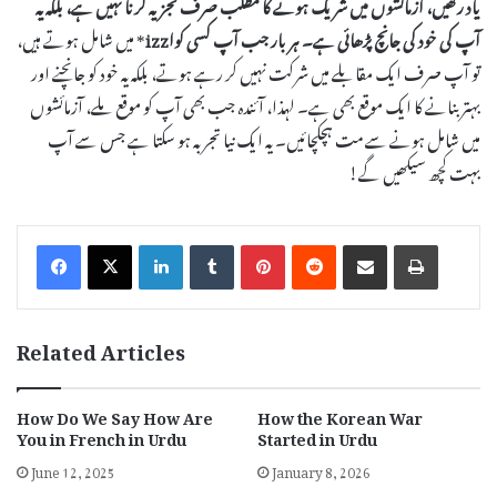
یاد رکھیں، آزمائشوں میں شریک ہونے کا مطلب صرف تجزیہ کرنا نہیں ہے، بلکہ یہ
آپ کی خود کی جانچ پڑھائی ہے۔ ہر بار جب آپ کسی
کواizz
* میں شامل ہوتے ہیں،
تو آپ صرف ایک مقابلے میں شرکت نہیں کر رہے ہوتے، بلکہ یہ خود کو جانچنے اور
بہتر بنانے کا ایک موقع بھی ہے۔ لہذا، آئندہ جب بھی آپ کو موقع ملے، آزمائشوں
میں شامل ہونے سے مت ہچکچائیں۔ یہ ایک نیا تجربہ ہو سکتا ہے جس سے آپ
بہت کچھ سیکھیں گے!
LinkedIn
Tumblr
Pinterest
Reddit
Share via Email
Print
Related Articles
How Do We Say How Are
How the Korean War
You in French in Urdu
Started in Urdu
June 12, 2025
January 8, 2026