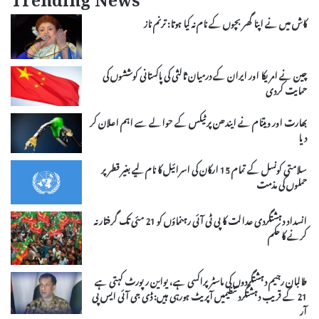
Trending News
کاش میں نے اپنا گھر بچوں کے نام نہ کیا ہوتا: ترنم ناز
چین نے امریکا اور ایران کے درمیان ثالثی کی پاکستانی کوششوں کی
حمایت کردی
بھارت اور ویتنام نے ایندھن پر ٹیکس کے حوالے سے اہم اعلان کر
دیا
سلامتی کونسل کے تمام 15 ارکان کی اسرائیل کا نام لیے بغیر قطر پر
حملوں کی مذمت
انسداد دہشتگردی عدالت کا پی ٹی آئی رہنماؤں کو 21 مئی تک گرفتار نہ
کرنے کا حکم
طالبان رجیم دہشتگردوں کی ماسٹرپراکسی ہے، یواین رپورٹ کہتی ہے
21 کے قریب دہشتگرد تنظیمیں آپریٹ ہورہی ہیں: ڈی جی آئی ایس پی
آر