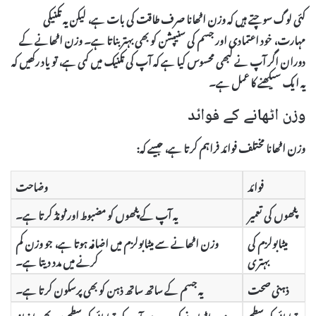
کئی لوگ سوچتے ہیں کہ وزن اٹھانا صرف طاقت کی بات ہے، لیکن یہ تکنیکی
مہارت، خود اعتمادی اور جسم کی سنیپشن کو بھی بہتر بناتا ہے۔ وزن اٹھانے کے
دوران اگر آپ نے کبھی محسوس کیا ہے کہ آپ کی تکنیک میں کمی ہے، تو یاد رکھیں کہ
یہ ایک سیکھنے کا عمل ہے۔
وزن اٹھانے کے فوائد
وزن اٹھانا مختلف فوائد فراہم کرتا ہے، جیسے کہ:
فوائد
وضاحت
پٹھوں کی تعمیر
یہ آپ کے پٹھوں کو مضبوط اور ٹونڈ کرتا ہے۔
میٹابولزم کی
وزن اٹھانے سے میٹابولزم میں اضافہ ہوتا ہے، جو وزن کم
بہتری
کرنے میں مدد دیتا ہے۔
ذہنی صحت
یہ جسم کے ساتھ ساتھ ذہن کو بھی پرسکون کرتا ہے۔