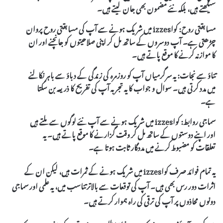
سیکھتے ہیں، بلکہ نئے مضمون بھی جان لیتے ہیں۔
مسابقتی روح:
کواizzes میں شریک ہونے سے آپ کی مسابقتی روح پروان
چڑھتی ہے۔ آپ دوسروں کے ساتھ مل کر اپنی صلاحیتوں کو جانچنے اور ان
کا موازنہ کرنے کا موقع پاتے ہیں۔
تناؤ سے نجات:
یہ سرگرمیاں آپ کو روزمرہ کی زندگی کے دباؤ سے باہر نکالنے
میں مدد کرتی ہیں۔ سوال و جواب کا یہ تجربہ آپ کی تفریح کا ذریعہ بن سکتا
ہے۔
سماجی روابط:
کواizzes
میں شریک ہونے سے آپ نئے لوگوں سے ملتے ہیں
اور اپنے دوستوں کے ساتھ مل کر وقت گزارنے کا موقع پاتے ہیں۔ یہ
تعلقات کو مضبوط کرنے میں مددگار ثابت ہوتا ہے۔
یہ تمام فوائد صرف
کواizzes
میں شریک ہونے کے ثمرات ہیں، لیکن ان کے
اثرات دور رس بھی ہیں۔ آپ کی توقعات سے بالاتر تناسب میں، یہ علمی اور سماجی
دونوں محاذوں پر آپ کی ترقی کی راہ ہموار کرتے ہیں۔