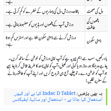
ہے۔
دل کی صحت
باقاعدہ ورزش دل کی بیماریوں کے خطرے کو کم کرتی ہے۔
پٹھوں کی
ورزش آپ کے پٹھوں اور ہڈیوں کو مضبوط بناتی ہے۔
طاقت
ورزش کرنے سے ذہنی سکون ملتا ہے اور اسٹرس کم ہوتا
ذہنی سکون
ہے۔
یاد رکھیں، سب سے اہم چیز یہ ہے کہ آپ اپنی
ورزش
کو خوشی کے ساتھ کریں۔
چاہے وہ
یوگا
ہو، دوڑ ہو یا کوئی اور کھیل؛ آپ کو اپنی پسند کا طریقہ تلاش کرنا چاہیے
جو آپ کو خوشی دے۔ تو چلیے، آج ہی شروع کریں اور اپنے آپ کو طاقتور بنانے
کے سفر پر نکلیں!
یہ بھی پڑھیں:
Indac D Tablet کیا ہے اور کیوں
استعمال کیا جاتا ہے – استعمال اور سائیڈ ایفیکٹس