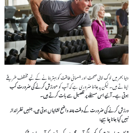
دنیا بھر میں لوگ اپنی صحت اور جسمانی طاقت کو بہتر بنانے کے لیے مختلف طریقے
اپناتے ہیں۔ لیکن یہ جاننا ضروری ہے کہ آپ کو *
ورزش
کرنے کی ضرورت کب
ہوتی ہے۔ آئیے اس مسئلے پر تفصیل سے بات کرتے ہیں۔
ورزش کرنے کی ضرورت
کے وقت چند واضح نشانیاں ہوتی ہیں، جنہیں نظرانداز
نہیں کیا جانا چاہیے:
تھکاوت اور انرجی کی کمی:
اگر آپ محسوس کرتے ہیں کہ آپ جلدی تھک