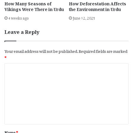
How Many Seasons of
How Deforestation Affects
Vikings Were There in Urdu
the Environment in Urdu
4 weeks ago
June 12, 2025
Leave a Reply
Your email address will not be published.
Required fields are marked
*
C
o
m
m
e
n
t
*
Name
*