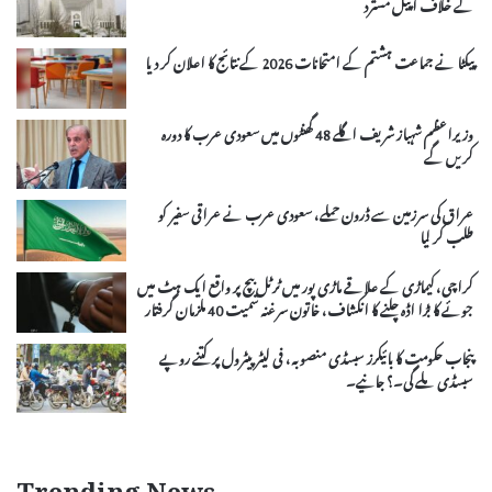
کے خلاف اپیل مسترد
پیکٹا نے جماعت ہشتم کے امتحانات 2026 کے نتائج کا اعلان کر دیا
وزیراعظم شہباز شریف اگلے 48 گھنٹوں میں سعودی عرب کا دورہ
کریں گے
عراق کی سرزمین سے ڈرون حملے، سعودی عرب نے عراقی سفیر کو
طلب کر لیا
کراچی، کیماڑی کے علاقے ماڑی پور میں ٹرٹل بیچ پر واقع ایک ہٹ میں
جوئے کا بڑا اڈہ چلنے کا انکشاف، خاتون سرغنہ سمیت 40 ملزمان گرفتار
پنجاب حکومت کا بائیکرز سبسڈی منصوبہ، فی لیٹر پیٹرول پر کتنے روپے
سبسڈی ملے گی۔؟ جانیے۔