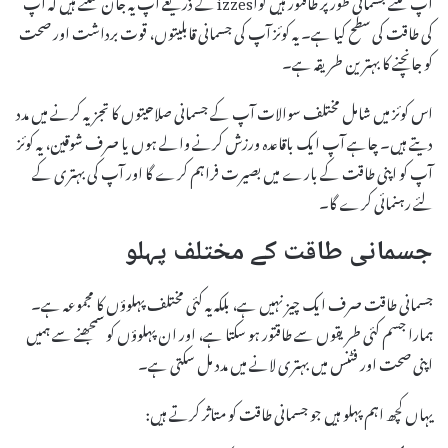
آپ کتنے جسمانی طور پر طاقتور ہیں کواizzes کے ذریعے آپ یہ جان سکتے ہیں کہ آپ
کی طاقت کی سطح کیا ہے۔ یہ کوئز آپ کی جسمانی قابلیتوں، قوت برداشت اور صحت
کو جانچنے کا بہترین طریقہ ہے۔
اس کوئز میں شامل مختلف سوالات آپ کے جسمانی صلاحیتوں کا تجزیہ کرنے میں مدد
دیتے ہیں۔ چاہے آپ ایک باقاعدہ ورزش کرنے والے ہوں یا صرف شوقین، یہ کوئز
آپ کو اپنی طاقت کے بارے میں بصیرت فراہم کرے گا اور آپ کی بہتری کے
لئے رہنمائی کرے گا۔
جسمانی طاقت کے مختلف پہلو
جسمانی طاقت صرف ایک چیز نہیں ہے، بلکہ یہ کئی مختلف پہلوؤں کا مجموعہ ہے۔
ہمارا جسم کئی طریقوں سے طاقتور ہو سکتا ہے، اور ان پہلوؤں کو سمجھنے سے ہمیں
اپنی صحت اور فٹنس میں بہتری لانے میں مدد مل سکتی ہے۔
یہاں کچھ اہم پہلو ہیں جو جسمانی طاقت کو متاثر کرتے ہیں: