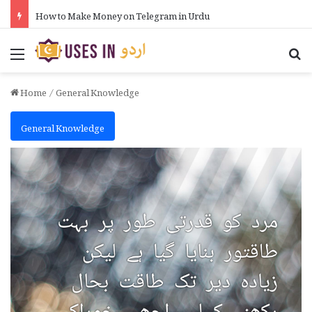
How to Make Money on Telegram in Urdu
Menu
Se
Home
/
General Knowledge
General Knowledge