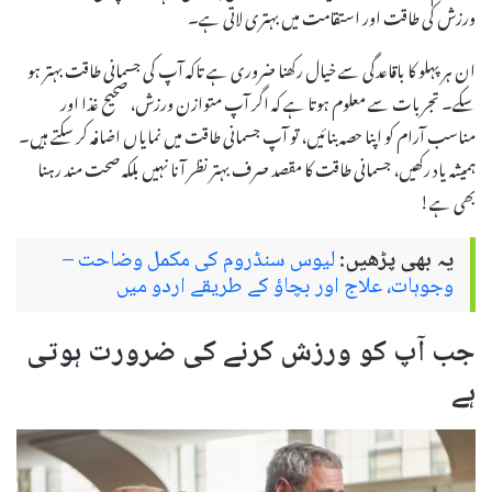
ورزش کی طاقت اور استقامت میں بہتری لاتی ہے۔
ان ہر پہلو کا باقاعدگی سے خیال رکھنا ضروری ہے تاکہ آپ کی جسمانی طاقت بہتر ہو
سکے۔ تجربات سے معلوم ہوتا ہے کہ اگر آپ متوازن ورزش، صحیح غذا اور
مناسب آرام کو اپنا حصہ بنائیں، تو آپ جسمانی طاقت میں نمایاں اضافہ کر سکتے ہیں۔
ہمیشہ یاد رکھیں، جسمانی طاقت کا مقصد صرف بہتر نظر آنا نہیں بلکہ صحت مند رہنا
بھی ہے!
یہ بھی پڑھیں:
لیوس سنڈروم کی مکمل وضاحت –
وجوہات، علاج اور بچاؤ کے طریقے اردو میں
جب آپ کو ورزش کرنے کی ضرورت ہوتی
ہے