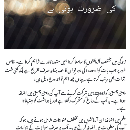
زندگی میں مختلف آزمائشوں کا سامنا کرنا ہمیں متعدد فائدے فراہم کرتا ہے۔ خاص
طور پر جب بات
کواizzes
کی ہو، تو ان کا حصہ بننا نہ صرف تفریح ہے بلکہ کئی مثبت
اثرات بھی مرتب کرتا ہے۔ یہاں کچھ اہم فوائد درج ذیل ہیں:
ذہنی چستی:
کواizzes میں شرکت کرنے سے آپ کی ذہنی چستی میں اضافہ
ہوتا ہے۔ یہ آپ کے دماغ کو متحرک رکھتا ہے اور یادداشت کو بہتر بناتا
ہے۔
علم میں اضافہ:
ان آزمائشوں میں مختلف عنوانات شامل ہوتے ہیں، جو کہ
آپ کی معلومات میں اضافہ کرتے ہیں۔ آپ نہ صرف سوالات کے جوابات