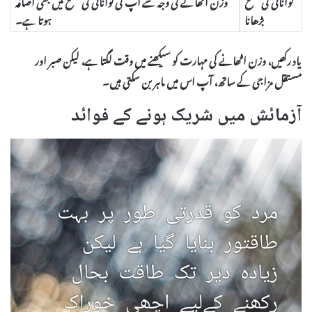
توانائی کی سطح
وزن اٹھانے کی وجہ سے آپ کی توانائی کی سطح میں بھی اضافہ
بڑھانا
ہوتا ہے۔
یاد رکھیں، وزن اٹھانے کی مہارت کو سیکھنے میں وقت لگتا ہے، لیکن صبر اور
مستقل مزاجی کے ساتھ، آپ اس میں ماہر بن سکتی ہیں۔
آزمائش میں شریک ہونے کے فوائد