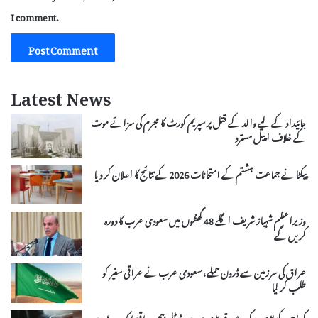
I comment.
Latest News
جائیداد کے لیے والد کے قتل پر سپریم کورٹ کا مجرم کی سزائے موت
کے خلاف اپیل مسترد
پیکٹا نے جماعت ہشتم کے امتحانات 2026 کے نتائج کا اعلان کر دیا
وزیراعظم شہباز شریف اگلے 48 گھنٹوں میں سعودی عرب کا دورہ
کریں گے
عراق کی سرزمین سے ڈرون حملے، سعودی عرب نے عراقی سفیر کو
طلب کر لیا
کراچی، کیماڑی کے علاقے ماڑی پور میں ٹرٹل بیچ پر واقع ایک ہٹ میں