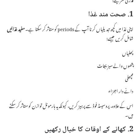
1. صحت مند غذا
اپنی غذا میں کچھ تبدیلیاں کرنا آپ کے periods کو متاثر کر سکتا ہے۔
مفید غذائیں
شامل کریں جیسے:
پھلیاں
پتھوں والے سبزیجات
مچھلی
دانے دار اجزاء
اس کے علاوہ، پروسیسڈ فوڈ سے پرہیز کریں، کیونکہ یہ ہارمونل توازن کو متاثر کر سکتے
ہیں۔
2. کھانے کے اوقات کا خیال رکھیں