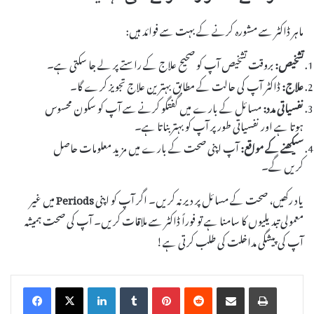
ماہر ڈاکٹر سے مشورہ کرنے کے بہت سے فوائد ہیں:
تشخیص:
بروقت تشخیص آپ کو صحیح علاج کے راستے پر لے جا سکتی ہے۔
علاج:
ڈاکٹر آپ کی حالت کے مطابق بہترین علاج تجویز کرے گا۔
نفسیاتی مدد:
مسائل کے بارے میں گفتگو کرنے سے آپ کو سکون محسوس
ہوتا ہے اور نفسیاتی طور پر آپ کو بہتر بناتا ہے۔
سیکھنے کے مواقع:
آپ اپنی صحت کے بارے میں مزید معلومات حاصل
کریں گے۔
یاد رکھیں، صحت کے مسائل پر دیر نہ کریں۔ اگر آپ کو اپنی
Periods
میں غیر
معمولی تبدیلیوں کا سامنا ہے تو فوراً ڈاکٹر سے ملاقات کریں۔ آپ کی صحت ہمیشہ
آپ کی پیشگی مداخلت کی طلب کرتی ہے!
LinkedIn
Tumblr
Pinterest
Reddit
Share via Email
Print