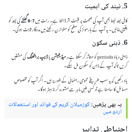
5. نیند کی اہمیت
کافی نیند لینا بھی آپ کی صحت پر مثبت اثر ڈالتا ہے۔ رات میں
7-8 گھنٹے
کی نیند کو
یقینی بنائیں۔ یہ آپ کے ہارمونز کی سطح کو متوازن رکھنے میں مددگار ثابت ہوگی۔
6. ذہنی سکون
ذہنی دباؤ periods کو متاثر کر سکتا ہے۔
میڈیٹیشن
یا
ڈیپ بریتھنگ
کی مشقیں
کریں تاکہ آپ کے ذہن کو سکون مل سکے۔
یاد رکھیں کہ یہ سب طریقے عمومی رہنمائی کے طور پر ہیں۔ اگر آپ کو مخصوص
مسائل کا سامنا ہے تو کسی طبی ماہر سے مشورہ کرنا بہتر ہوگا۔
یہ بھی پڑھیں:
کوزمیلان کریم کے فوائد اور استعمالات
اردو میں
احتیاطی تدابیر