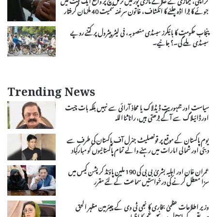
جوئے کا بڑا اڈہ چلنے کا انکشاف، خاتون سرغنہ سمیت 40 ملزمان گرفتار
پنجاب حکومت کا بائیکرز سبسڈی منصوبہ، فی لیٹر پیٹرول پر کتنے روپے
سبسڈی ملے گی۔؟ جانیے۔
Trending News
سیاست اور جمہوریت ڈیڈلاک یا محاذ آرائی سے نہیں بلکہ بات چیت
اور ڈائیلاگ سے آگے بڑھتی ہیں، راناثنااللہ
یوم پاکستان کے موقع پر قونصلیٹ جنرل آف پاکستان کی طرف سے
دبئی اور شمالی امارات میں رہنے والے تمام پاکستانیوں کو مبارکباد
عمران خان اور اہلیہ بشریٰ بی بی کی 190 ملین پاؤنڈ کرپشن کیس میں
سزا معطل کرنے کی درخواستیں سماعت کے لئے مقرر
وزیر اطلاعات عظمیٰ بخاری کا نجی ٹی وی کے چیئرمین مظہر الحق
صدیقی کے انتقال پر رنج و غم کا اظہار