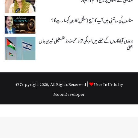
ستاروں کی روشنی میں آپ کا آج (منگل) کا دن کیسا رہے گا ؟
یہودی آبادکاروں کے حملے میں امریکی نژاد سمیت 2 فلسطینی شہری جاں
بحق
© Copyright 2026, All Rights Reserved |
Uses In Urdu by
MoonDeveloper