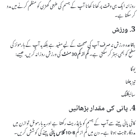
روزانہ ایک ہی وقت پر کھانا کھانا آپ کے جسم کی طبعی گھڑی کو منظم کرنے میں مدد
کر سکتا ہے۔
3. ورزش
باقاعدہ ورزش نہ صرف آپ کی صحت کے لیے مفید ہے بلکہ یہ آپ کے ہارمونز کی
سطح کو بھی بہتر کر سکتی ہے۔
کم از کم 30 منٹ
کی ورزش روزانہ کریں، جیسے:
یوگا
تیز چلنا
سائیکلنگ
4. پانی کی مقدار بڑھائیں
کافی پانی پینے سے آپ کے جسم کو ہائیڈریٹ رکھتا ہے اور یہ ہارمونل توازن میں
مددگار ثابت ہوتا ہے۔ دن میں کم از کم
8-10 گلاس پانی
پینے کی کوشش کریں۔