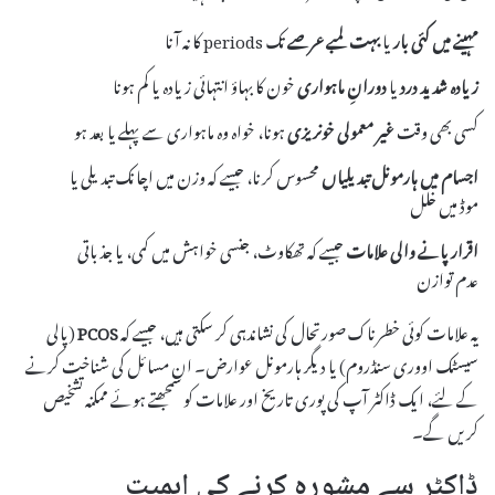
مہینے میں کئی بار
یا
بہت لمبے عرصے
تک periods کا نہ آنا
زیادہ شدید درد
یا
دورانِ ماہواری
خون کا بہاؤ انتہائی زیادہ یا کم ہونا
کسی بھی وقت
غیر معمولی خونریزی
ہونا، خواہ وہ ماہواری سے پہلے یا بعد ہو
اجسام میں ہارمونل تبدیلیاں
محسوس کرنا، جیسے کہ وزن میں اچانک تبدیلی یا
موڈ میں خلل
اقرار پانے والی علامات
جیسے کہ تھکاوٹ، جنسی خواہش میں کمی، یا جذباتی
عدم توازن
یہ علامات کوئی خطرناک صورتحال کی نشاندہی کر سکتی ہیں، جیسے کہ
PCOS
(پالی
سیسٹک اووری سنڈروم) یا دیگر ہارمونل عوارض۔ ان مسائل کی شناخت کرنے
کے لئے، ایک ڈاکٹر آپ کی پوری تاریخ اور علامات کو سمجھتے ہوئے ممکنہ تشخیص
کریں گے۔
ڈاکٹر سے مشورہ کرنے کی اہمیت