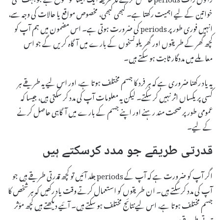
خواتین کے لیے اہمیت رکھتا ہے۔ کبھی کبھی، مخصوص مواقع یا حالات کی وجہ سے،
انہیں فوری طور پر periods کی ضرورت ہوتی ہے۔ اس مضمون میں ہم آپ کو
کچھ گھر کے طریقوں اور گھریلو نسخوں کے بارے میں آگاہ کریں گے جو اس
معاملے میں مددگار ثابت ہو سکتے ہیں۔
یہ یاد رکھنا ضروری ہے کہ ہر فرد کا جسم مختلف ہوتا ہے، اور اس لیے یہ طریقے ہر
کسی پر یکساں اثر نہیں کر سکتے۔ لیکن یہ معلومات آپ کی مدد کر سکتی ہیں، جیسا کہ
عمومی طور پر صحت مند رہنے اور اپنے جسم کے بارے میں آگاہی حاصل کرنے
کے لیے۔
قدرتی طریقے جو مدد کرسکتے ہیں
اگر آپ کو ضرورت ہے کہ آپ کے periods جلد آئیں تو کچھ قدرتی طریقے ہیں جو
آپ کی مدد کرسکتے ہیں۔ ان طریقوں کو استعمال کرتے وقت یاد رکھیں کہ ہر شخص کا
جسم مختلف ہوتا ہے، اس لیے نتائج مختلف ہو سکتے ہیں۔ آئیے دیکھتے ہیں کچھ مؤثر
قدرتی طریقے: