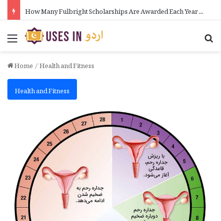
How Many Fulbright Scholarships Are Awarded Each Year in Urdu
Menu
Se
Home
/
Health and Fitness
Health and Fitness