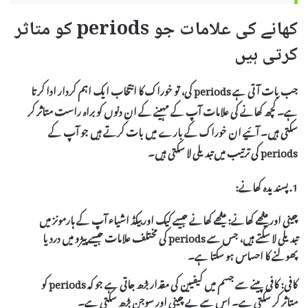
کھانے کی علامات جو periods کو متاثر
کرتی ہیں
جب بات آتی ہے periods کی، تو خوراک کا انتخاب ایک اہم کردار ادا کرتا
ہے۔ کچھ کھانے کی علامات آپ کے مہینے کے ان دنوں کو براہ راست متاثر کر
سکتی ہیں۔ آئیے ان خوراک کے بارے میں بات کرتے ہیں جو آپ کے
periods کی ترتیب میں تبدیلی لا سکتی ہیں۔
1. پسندیدہ کھانے:
چینی اور میٹھے کھانے:
میٹھے کھانے جیسے کیک اور بیکڈ اشیاء آپ کے ہارمونز میں
تبدیلی لا سکتے ہیں، جس سے periods کی مختلف علامات جیسے پیڑو میں درد یا
پھولنے کا احساس ہو سکتا ہے۔
کافی:
کافی پینے سے جسم میں کیفیین کی مقدار بڑھ جاتی ہے جو کہ periods کو
متاثر کر سکتی ہے۔ اس سے بے چینی اور سوجن بڑھ سکتی ہے۔