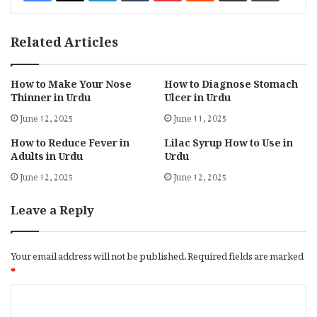
Related Articles
How to Make Your Nose
How to Diagnose Stomach
Thinner in Urdu
Ulcer in Urdu
June 12, 2025
June 11, 2025
How to Reduce Fever in
Lilac Syrup How to Use in
Adults in Urdu
Urdu
June 12, 2025
June 12, 2025
Leave a Reply
Your email address will not be published.
Required fields are marked
*
C
o