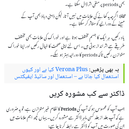
بھی periods پر منفی اثر ڈال سکتا ہے۔
تناؤ:
اگرچہ یہ کھانے کی علامات میں نہیں آتا، لیکن ذہنی دباؤ بھی آپ کے
مہینے کے دورانیے کو متاثر کر سکتا ہے۔
یاد رکھیں، ہر ایک کا جسم مختلف ہوتا ہے اور خوراک کی علامات بھی مختلف
طریقے سے اثر انداز ہوتی ہیں۔ اس لئے اپنی صحت کا خیال رکھیں اور اپنا خوراک
متوازن رکھیں تاکہ periods کا دورانیہ بہتر ہو سکے۔
یہ بھی پڑھیں:
Verona Plus کیا ہے اور کیوں
استعمال کیا جاتا ہے – استعمال اور سائیڈ ایفیکٹس
ڈاکٹر سے کب مشورہ کریں
جب آپ کو محسوس ہو کہ آپ کی
Periods
کا نظام غیر متوازن ہے، تو یہ ضروری
ہے کہ آپ جلد از جلد کسی ماہر ڈاکٹر سے مشورہ کریں۔ یہاں کچھ اہم علامات ہیں
جن کی صورت میں آپ کو ڈاکٹر سے رابطہ کرنا چاہیے: