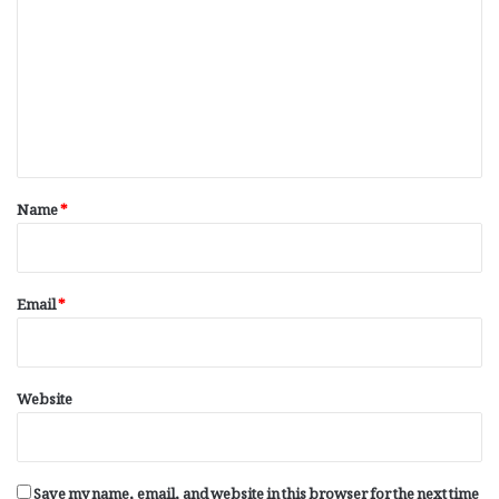
m
m
e
n
t
*
Name
*
Email
*
Website
Save my name, email, and website in this browser for the next time