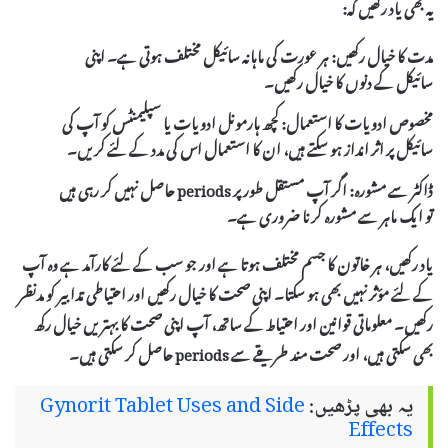
یہ بھی یاد رکھیں کہ:
مدت کا خیال رکھیں:
ہر عورت کی ماہانہ سائیکل مختلف ہوتی ہے۔ اپنی
سائیکل کے دنوں کا خیال رکھیں۔
مخصوص ادویات کا استعمال:
کچھ ہارمونل ادویات یا سپلیمنٹس کو آپ کی
سائیکل پر اثر انداز ہو سکتے ہیں، ان کا استعمال اس کی مدد کے لئے کریں۔
ڈاکٹر سے مشورہ:
اگر آپ مستقل طور پر periods حاصل نہیں کر رہی ہیں
تو ایک ماہر سے مشورہ کرنا ضروری ہے۔
یاد رکھیں، ہر خاتون کا جسم مختلف ہوتا ہے اور جو سب کے لئے کارآمد ہے وہ آپ
کے لئے مؤثر نہیں بھی ہو سکتا۔ اپنی صحت کا خیال رکھیں اور احتیاطی تدابیر کو مدنظر
رکھیں۔ معلوماتی قوانین اور احتیاط کے ساتھ، آپ اپنی صحت کا بہتریں خیال رکھ
بھی سکتی ہیں، اور صحت مند طریقے سے periods حاصل کر سکتی ہیں۔
یہ بھی پڑھیں:
Gynorit Tablet Uses and Side
Effects