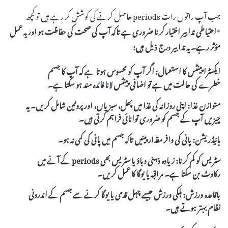
جب آپ راتوں رات periods حاصل کرنے کی کوشش کر رہے ہیں تو کچھ
*
احتیاطی تدابیر
اختیار کرنا ضروری ہے تاکہ آپ کی صحت کی حفاظت ہو اور یہ عمل
مؤثر رہے۔ یہ تدابیر درج ذیل ہیں:
ایکسٹرا پینٹس کا استعمال:
اگر آپ کو محسوس ہوتا ہے کہ آپ کا جسم
خطرے کی حالت میں ہے تو اضافی پینٹس لانا فائدہ مند ہو سکتا ہے۔
متوازن غذا:
اپنی روزانہ کی غذا میں پھل، سبزیاں، اور پروٹین شامل کریں۔ یہ
چیزیں آپ کے جسم کو ضروری توانائی فراہم کرتی ہیں۔
ہائیڈریشن:
پانی کی وافر مقدار پیئیں تاکہ جسم میں پانی کی کمی نہ ہو۔
سٹریس کو کم کرنا:
زیادہ ذہنی دباؤ یا سٹریس بھی periods کے آنے میں
رکاوٹ بن سکتا ہے۔ مراقبہ یا یوگا کا عمل کریں۔
باقاعدہ ورزش:
ہلکی ورزش جیسے چہل قدمی یا یوگا کرنے سے جسم کے اندرونی
نظام بہتر ہوتے ہیں۔