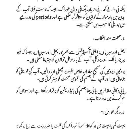
چکنائی والے کھانے:
زیادہ چکنائی والی خوراک، جیسا کہ فاسٹ فوڈ، آپ کے
بدن میں ہارمونز کے توازن کو متاثر کر سکتی ہے اور periods کی دورانیے
میں تبدیلی کا سبب بن سکتی ہے۔
2. صحت مند انتخاب:
پھل اور سبزیاں:
اینٹی آکسیڈنٹس سے بھرپور پھل اور سبزیاں، جیسا کہ بلیو
بیریز، پالک، اور بروکلی، آپ کے ہارمونل توازن کو بہتر بنا سکتی ہیں۔
پروٹین:
پروٹین کی صحیح مقدار، خاص طور پر مچھلی اور دالیں، آپ کی توانائی کو
بڑھاتی ہیں اور آپ کے جسم کی عمومی صحت کو بہتر کرتی ہیں۔
پانی:
کافی مقدار میں پانی پینا جسم کی ہائیڈریشن کو برقرار رکھتا ہے اور سوجن کو
کم کرنے میں مدد کرتا ہے۔
3. دیگر عوامل:
*
بہت کم یا بہت زیادہ کھانا:
عموماً خوراک کی قلت یا ضرورت سے زیادہ کھانا