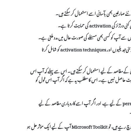
 صارفین بھی بآسانی اسے استعمال کر سکتے ہیں۔
activation
کی حمایت کرتا ہے۔
س سے آپ کو کسی بھی مسئلے کی صورت حال میں مدد ملتی ہے۔
activation techniques
کو شامل کرتا
 کے مقاصد کے لیے استعمال کر سکتے ہیں۔ اس سے پہلے کہ آپ اس
مایت حاصل نہیں ہے۔ اس کا مطلب یہ ہے کہ اگر آپ اس ٹول کو
per
کے لیے ہے، اور اگر آپ اسے کاروباری مقاصد کے لیے
آخر میں، اگر آپ اپنی Windows 10 یا Office کی مصنوعات کو فعال کرنے کا سوچ رہے ہیں، تو Microsoft Toolkit آپ کے لیے ایک مؤثر حل ہو