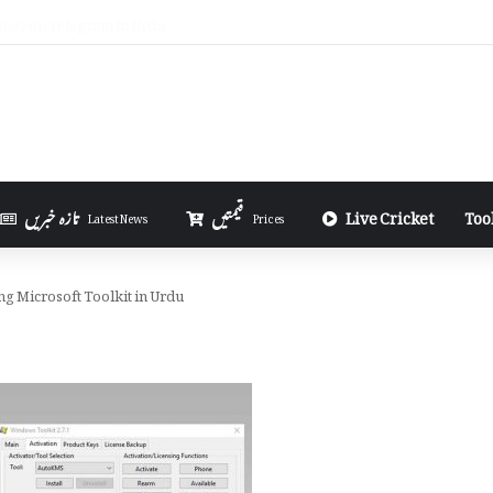
la in Excel in Urdu
Too
Live Cricket
قیمتیں
تازہ خبریں
Latest News
Prices
g Microsoft Toolkit in Urdu