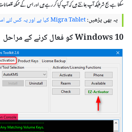
سکتا ہے، بج شرطیکہ آپ جانتے ہیں کہ آپ کیا کر رہے ہیں اور اس کے ممکنہ نقصانات ک
یہ بھی پڑھیں:
Migra Tablet کیا ہے اور یہ کس لئے استعمال کیا جاتا ہے – استعمال اور سائیڈ ایفیکٹس
Windows 10 کو فعال کرنے کے مراحل