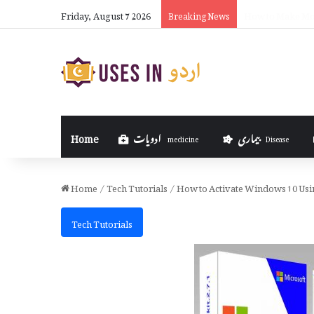
Friday, August 7 2026
How to Put Formu
Breaking News
بیماری
ادویات
Home
medicine
Disease
Home
/
Tech Tutorials
/
How to Activate Windows 10 Usin
Tech Tutorials