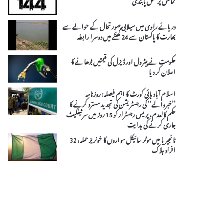
دریائے راوی میں سیلابی صورتحال کے حوالے سے
بھارت کا پاکستان سے 24 گھنٹے میں دوسرا رابطہ
حکومت نے پیٹرول اور ڈیزل کی قیمتیں بڑھانے کا
اعلان کر دیا
اسلام آباد ہائی کورٹ کا اہم فیصلہ: روزنامہ
’’خبروالے‘‘ کی رجسٹریشن کی تجدید مسترد کرنے کا
حکم کالعدم، پریس رجسٹرار کو 15 روز میں سرٹیفکیٹ
جاری کرنے کی ہدایت
نائجیریا میں موٹر سائیکل سواروں کا خونریز حملہ، 32
افراد ہلاک