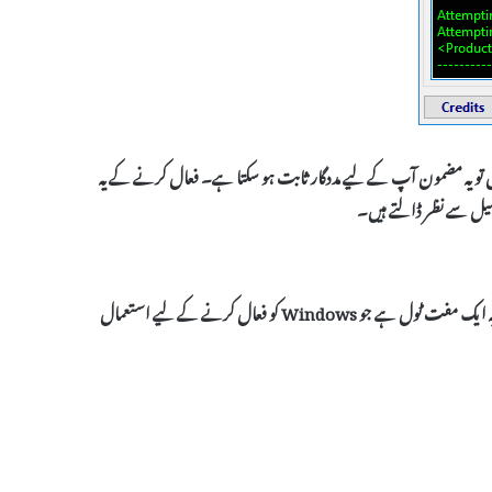
ں تو یہ مضمون آپ کے لیے مددگار ثابت ہو سکتا ہے۔ فعال کرنے کے یہ
فصیل سے نظر ڈالتے ہیں۔
سب سے پہلے، آپ کو Microsoft Toolkit ڈاؤن لوڈ کرنے کی ضرورت ہے۔ یہ ایک مفت ٹول ہے جو Windows کو فعال کرنے کے لیے استعمال