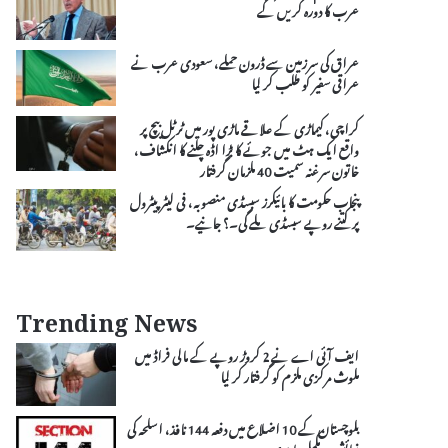
عرب کا دورہ کریں گے
عراق کی سرزمین سے ڈرون حملے، سعودی عرب نے
عراقی سفیر کو طلب کر لیا
کراچی، کیماڑی کے علاقے ماڑی پور میں ٹرٹل بیچ پر
واقع ایک ہٹ میں جوئے کا بڑا اڈہ چلنے کا انکشاف،
خاتون سرغنہ سمیت 40 ملزمان گرفتار
پنجاب حکومت کا بائیکرز سبسڈی منصوبہ، فی لیٹر پیٹرول
پر کتنے روپے سبسڈی ملے گی۔؟ جانیے۔
Trending News
ایف آئی اے نے 2 کروڑ روپے کے مالی فراڈ میں
ملوث مرکزی ملزم کو گرفتار کر لیا
بلوچستان کے 10 اضلاع میں دفعہ 144 نافذ، اسلحہ کی
نمائش پر مکمل پابندی