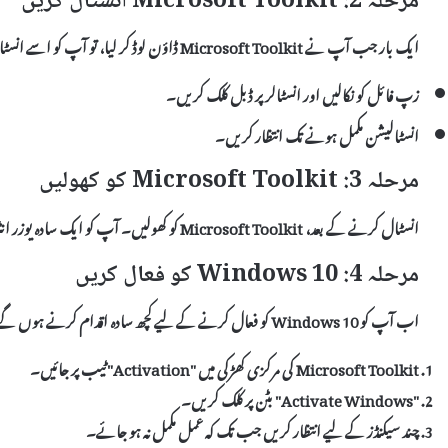
مرحلہ 2: Microsoft Toolkit انسٹال کریں
ایک بار جب آپ نے Microsoft Toolkit ڈاؤن لوڈ کر لیا، تو آپ کو اسے انسٹال کرنا ہوگا:
زپ فائل کو نکالیں اور انسٹالر پر ڈبل کلک کریں۔
انسٹالیشن مکمل ہونے تک انتظار کریں۔
مرحلہ 3: Microsoft Toolkit کو کھولیں
انسٹال کرنے کے بعد، Microsoft Toolkit کو کھولیں۔ آپ کو ایک سادہ یوزر انٹرفیس نظر آئے گا۔ یہاں آپ کو مختلف ٹولز کی فہرست ملے گی۔
مرحلہ 4: Windows 10 کو فعال کریں
اب آپ کو Windows 10 کو فعال کرنے کے لیے کچھ سادہ اقدام کرنے ہوں گے:
Microsoft Toolkit کی مرکزی کھڑکی میں "Activation" ٹیب پر جائیں۔
"Activate Windows" بٹن پر کلک کریں۔
چند سیکنڈز کے لیے انتظار کریں جب تک کہ عمل مکمل نہ ہو جائے۔