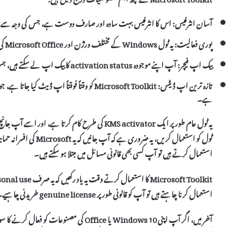
آسان انٹرفیس:
اس کا انٹرفیس بہت سادہ اور صارف دوست ہے، جس کی وجہ سے نئے
پوری فعالیت:
یہ ٹول Windows کے مختلف ورژن اور Microsoft Office کی کئی ورژنز کی
بیک اپ فیچر:
آپ اپنے موجودہ
activation status
کا بیک اپ لے سکتے ہیں، ج
تازہ ترین اپ ڈیٹس:
Microsoft Toolkit کو وقتاً فوقتاً اپ ڈیٹ کیا جاتا ہے، جو نئی تبدیلیوں اور
ہے۔
یہ ٹول عام طور پر ایک
KMS activator
کی طرح کام کرتا ہے، اور اسے آپ جانچ
ٹول کو استعمال کریں، یہ ضروری ہے کہ آپ جانیں کہ یہ
Microsoft
کی افسرانہ ح
استعمال کرتے ہیں تو آپ کسی بھی قانونی مسائل میں مبتلا ہو سکتے ہیں۔
Microsoft Toolkit کا استعمال کرتے وقت یہ یاد رکھیں کہ یہ صرف
sonal use
استعمال کرنا چاہتے ہیں تو آپ کو قانونی طور پر
genuine license
خریدنی چاہیے۔