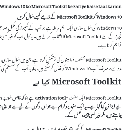
Windows 10 ko Microsoft Toolkit ke zariye kaise faal karain
Windows 10 کو Microsoft Toolkit کے ذریعے کیسے فعال کریں
Windows 10 کی فعال سازی ایک اہم مرحلہ ہے جو آپ کے کمپیوٹر کی مکمل
فراہم کرتا ہے۔
Microsoft Toolkit مختلف فعالیتوں کی پیشکش کرتا ہے، جن میں فع
مدد سے نہ صرف آپ Windows 10 کو فعال کرسکتے ہیں، بلکہ یہ آپ کے سسٹم کی کارکردگی کو بھی بہتر بناتا ہے۔
Microsoft Toolkit کیا ہے
Microsoft Toolkit ایک مفت *
activation tool
لیے ڈیزائن کیا گیا ہے۔ یہ ایک مفید پروگرام ہے جو ان لوگوں کے لیے ہے جو اپنی Windows 10 یا Office میں
چاہتے ہیں، مگر بغیر کسی پیچیدہ عمل کے۔
Microsoft Toolkit کے کچھ اہم خصوصیات درج ذیل ہیں: