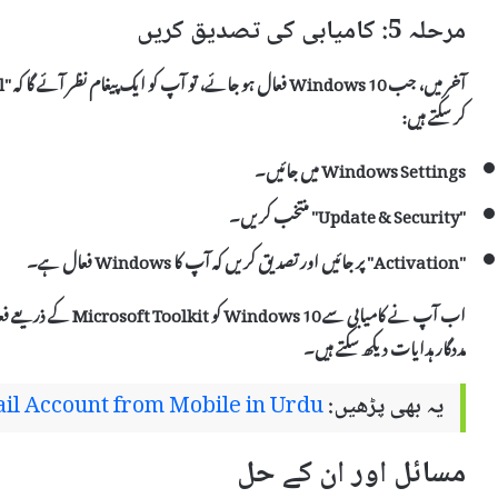
مرحلہ 5: کامیابی کی تصدیق کریں
کر سکتے ہیں:
Windows Settings میں جائیں۔
"Update & Security" منتخب کریں۔
"Activation" پر جائیں اور تصدیق کریں کہ آپ کا Windows فعال ہے۔
اب آپ نے کامیابی سے 0
مددگار ہدایات دیکھ سکتے ہیں۔
یہ بھی پڑھیں:
il Account from Mobile in Urdu
مسائل اور ان کے حل