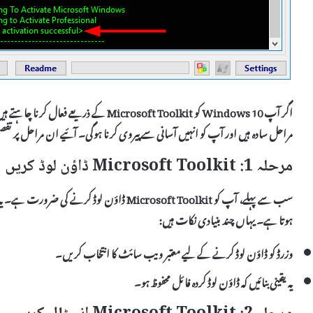
اگر آپ Windows 10 کو
Microsoft Toolkit
کے ذریعے فعال کرنا چاہتے ہی
مراحل سادہ ہیں اور آپ کو انہیں آسانی سے پیروی کرنا ہوگی۔ آئیے ان مراحل پر ت
مرحلہ 1: Microsoft Toolkit ڈاؤن لوڈ کریں
ہوتا ہے۔ یہاں چند بنیادی نکات ہیں:
وزرڈ کو ڈاؤن لوڈ کرنے کے لیے معتبر ویب سائٹ کا انتخاب کریں۔
یہ یقینی بنائیں کہ ڈاؤن لوڈ کردہ فائل محفوظ ہو۔