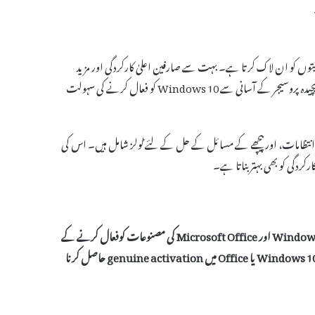
 صلاحیتوں کو ان لاک کرتا ہے۔ بہت سے صارفین اعلیٰ کارکردگی اور مزید
فیچرز کے لئے Microsoft Toolkit کا انتخاب کرتے ہیں۔ یہ ٹول آپ کو بغیر کسی پیچیدہ پروسیجر کے آسانی سے Windows 10 کو فعال کرنے کی سہولت
ال سازی، انتظامات، اور پیچھے کے مسائل کے حل کے لئے ٹولز شامل ہیں۔ اس کی
ہے جو کہ خاص طور پر Windows اور Microsoft Office کی مصنوعات کوفعال کرنے کے
genuine activation
حاصل کرنا