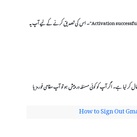
آخر میں، جب Windows 10 فعال ہو جائے، تو آپ کو ایک پیغام نظر آئے گا کہ "Activation successful"۔ اس کی تصدیق کرنے کے لیے آپ یہ
Windows 1 کو Microsoft Toolkit کے ذریعے فعال کر لیا ہے۔ اگر آپ کو کوئی مسئلہ درپیش ہو تو آپ مقامی فورمز یا
How to Sign Out Gma