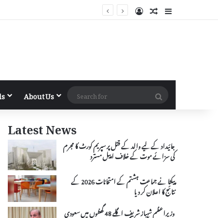
Log In
Random Article
Sidebar
Search
ls
About Us
for
Latest News
جائیداد کے لیے والد کے قتل پر سپریم کورٹ کا مجرم
کی سزائے موت کے خلاف اپیل مسترد
پیکٹا نے جماعت ہشتم کے امتحانات 2026 کے
نتائج کا اعلان کر دیا
وزیراعظم شہباز شریف اگلے 48 گھنٹوں میں سعودی