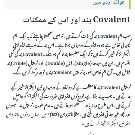
فوائد اردو میں
Covalent بند اور اس کے ممکنات
جب ہم
Covalent بند
کی بات کرتے ہیں، تو ہمیں سمجھنا چاہئے کہ یہ ایک اہم
کیمیائی تعامل ہے جو دو ایٹمز کے درمیان ہوتا ہے۔ اس بند کے ذریعے، ایٹمز اپنی
الیکٹرانز کو شیئر کرتے ہیں تاکہ ایک مضبوط بند قائم ہو سکے۔ Covalent بند کی کئی
اقسام ہیں، جن میں
سیدھا (Single)
،
ڈبل (Double)
، اور
ٹریپل (Triple)
بند
شامل ہیں۔ آج ہم خاص طور پر ٹریپل Covalent بند پر توجہ مرکوز کریں گے۔
ٹریپل Covalent بند کا مطلب ہے کہ دو ایٹمز کے درمیان
تین الیکٹرانز
شیئر کیے
جاتے ہیں۔ جب یہ بند بنتا ہے، تو دونوں ایٹمز اپنی ضرورت کی الیکٹرانز کو حاصل
کرتے ہیں، اس طرح وہ زیادہ مستحکم ہو جاتے ہیں۔ عام طور پر، ٹریپل بند گیسوں
اور کچھ غیر دھاتی ایٹمز میں ملتے ہیں، مثلاً
نائٹروجن (N2)
* میں، جہاں دونوں نائٹروجن
ایٹمز تین الیکٹرانز شیئر کرتے ہیں۔