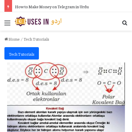
How to Make Money on Telegram in Urdu
Menu
Se
Home
/
Tech Tutorials
Tech Tutorials