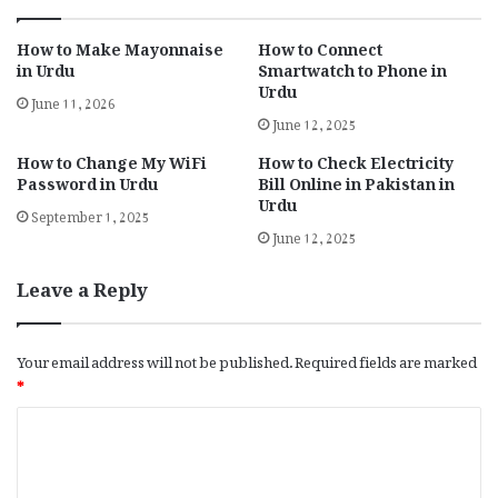
How to Make Mayonnaise
How to Connect
in Urdu
Smartwatch to Phone in
Urdu
June 11, 2026
June 12, 2025
How to Change My WiFi
How to Check Electricity
Password in Urdu
Bill Online in Pakistan in
Urdu
September 1, 2025
June 12, 2025
Leave a Reply
Your email address will not be published.
Required fields are marked
*
C
o
m