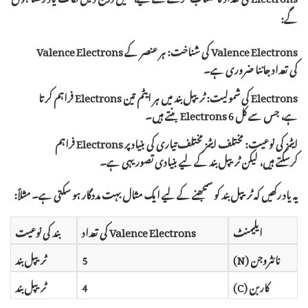
گے:
Valence Electrons کی شناخت:
ہر عنصر کے Valence Electrons
کی تعداد جاننا ضروری ہے۔
Electrons کی شمولیت:
ٹریپل بند میں ہر ایٹم تین Electrons فراہم کرتا
ہے، جس سے کل
6 Electrons
بنتے ہیں۔
ایٹمز کی نوعیت:
مختلف ایٹمز مختلف تیاری کی بنیاد پر Electrons فراہم
کرسکتے ہیں، لیکن ٹریپل بند کے لیے بنیادی تصور یہی ہے۔
یہ یاد رکھیں کہ ٹریپل بند کو سمجھنے کے لیے ایک مثال بہت مددگار ہو سکتی ہے۔ مثلاً:
ایلیمنٹ
Valence Electrons کی تعداد
بند کی نوعیت
نائٹروجن (N)
5
ٹریپل بند
کاربن (C)
4
ٹریپل بند