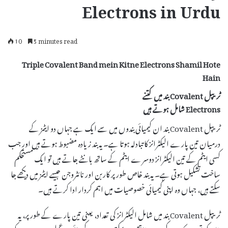
Electrons in Urdu
10
5 minutes read
Triple Covalent Band mein Kitne Electrons Shamil Hote
Hain
ٹریپل Covalent بند میں کتنے
Electrons شامل ہوتے ہیں
ٹریپل Covalent بند ان کیمیائی بندوں میں سے ایک ہے جہاں دو ایٹمز کے
درمیان تین پارے الیکٹرانز کا تبادلہ ہوتا ہے۔ یہ بند زیادہ مضبوط ہوتے ہیں اور جب
کسی ایٹم کے تین الیکٹرانز دوسرے ایٹم کے ساتھ بانٹے جاتے ہیں تو ایک مستحکم
ساخت تشکیل ہوتی ہے۔ یہ بند خاص طور پر کاربن اور نائٹروجن جیسے ایٹمز میں دیکھے جا
سکتے ہیں، جہاں وہ اپنی کیمیائی خصوصیات میں اہم کردار ادا کرتے ہیں۔
ٹریپل Covalent بند میں شامل الیکٹرانز کی تعداد، یعنی تین پارے کے طور پر، یہ