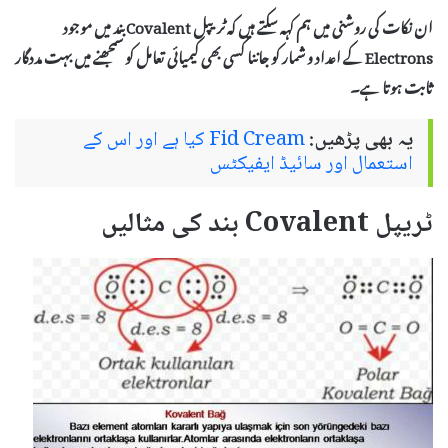
ان نکات کی روشنی میں ہم کہہ سکتے ہیں کہ ٹریپل Covalent بند میں موجود
Electrons
کے اعداد و شمار کو جاننا کسی بھی کیمیائی تعامل کو سمجھنے میں بہت مددگار
ثابت ہوتا ہے۔
یہ بھی پڑھیں:
Fid Cream کیا ہے اور اس کے
استعمال اور سائیڈ ایفیکٹس
ٹریپل Covalent بند کی مثالیں