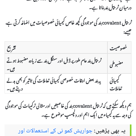
درمیان ٹریپل بند بناتا ہے۔
ٹریپل covalent بند کی موجودگی کچھ خاص کیمیائی خصوصیات میں اضافہ کرتی ہے،
جیسے:
خصوصیت
تشریح
ٹریپل بند عام طور پر ڈبل اور سنگل بند سے زیادہ مضبوط ہوتے
مضبوطی
ہیں۔
کیمیائی
یہ بند بعض اوقات خصوصی کیمیائی تعاملات کی تاثیر کو بھی بدلے
تعاملات
دیتے ہیں۔
ہم دیکھ سکتے ہیں کہ ٹریپل covalent بند کی خاصیتیں اور مثالی ترکیبات کی موجودگی
کی وجہ سے یہ کیمیاء میں ایک اہم اور دلچسپ موضوع ہے۔
یہ بھی پڑھیں:
جواریش کمو نی کے استعمالات اور