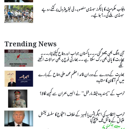
پنجاب حکومت کا بائیکرز سبسڈی منصوبہ، فی لیٹر پیٹرول پر کتنے روپے
سبسڈی ملے گی۔؟ جانیے۔
Trending News
آبی جنگ بھی چھڑ گئی۔۔۔پاکستان جواب اور دفاع کیلئے تیار۔۔۔
بھارت کا پانی بھی رک سکتا ہے ۔۔ بھارتی فوج پر بھی سوالات اٹھنے
لگے
بھارت کے دورے کے دوران قائد اعظم محمد علی جناح کے بارے
میں کم آگاہی کا مشاہدہ
ٹرمپ کے ’’پسندیدہ فیلڈ مارشل‘‘ نے انہیں بحران سے کیسے نکالا؟
ٹرمپ انتظامیہ کی امیگریشن پالیسیز کے خلاف احتجاج کا سلسلہ نیشنل
فٹبال کے فائنل تک پہنچ گیا