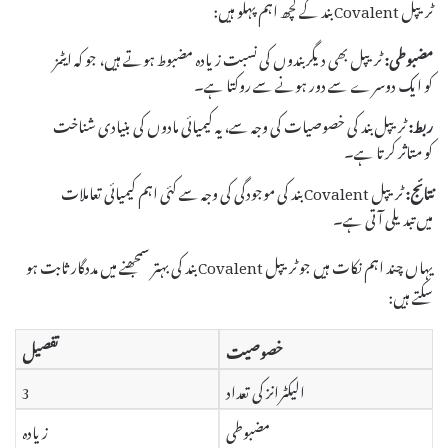
ٹریپل Covalent بند کے کچھ اہم پہلو ہیں:
مضبوطی:
ٹریپل بھی دیگر بندوں کی نسبت زیادہ مضبوط ہوتے ہیں، جو کہ ایٹمز
کو ایک دوسرے سے دور ہونے سے روکتا ہے۔
ربط:
ٹریپل بند کی خصوصیات کی وجہ سے، یہ کیمیائی مادوں کی بنیادی شناخت
کو متاثر کرتا ہے۔
نتائج:
ٹریپل Covalent بند کی موجودگی کی وجہ سے کئی اہم کیمیائی تعاملات
میں تبدیلی آتی ہے۔
یہاں چند اہم نکات ہیں جو ٹریپل Covalent بند کی بہتر سمجھنے میں مددگار ثابت ہو
سکتے ہیں:
خصوصیت
تفصیل
الیکٹرانز کی تعداد
3
مضبوطی
زیادہ