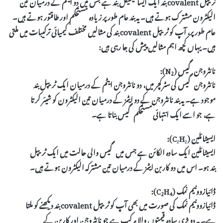
ٹریپل covalent بند ایک ایسا کیمیکل بند ہے جس میں دو ایٹم کے درمیان
تین
الیکٹرون
مشترک ہوتے ہیں۔ یہ بند عام طور پر زیادہ مستحکم اور طاقتور ہوتے ہیں۔
عام طور پر، آپ کو ٹریپل covalent بند کی مثالیں مختلف کیمیائی ترکیبات میں ملتی
ہیں۔ یہاں کچھ اہم مثالیں پیش کی جا رہی ہیں:
نائٹروجن گیس (N
)
:
2
نائٹروجن گیس کی سٹرکچر میں، دو نائٹروجن ایٹم کے درمیان ایک ٹریپل بند
موجود ہے۔ یہ بند نائٹروجن کے دو ایٹمز کے درمیان تین الیکٹرون کو شیئر کرتا
ہے، جو اسے ایک انتہائی مستحکم گیس بناتا ہے۔
ایسیٹائلین (C₂H₂)
:
ایسیٹائلین ایک سادہ الکائن ہے جس میں گیس والی حالت میں ایک ٹریپل
بند ہو۔ اس میں دو کاربن ایٹمز کے درمیان تین مشترکہ الیکٹرون ہوتے ہیں۔
ڈائیازوونیم نمک (C
H
)
:
2
4
ڈائیازوونیم نمک کی صورت میں بھی آپ کو ٹریپل covalent بند دیکھنے کو ملتا
ہے۔ یہ دو بڑی سادہ قیمتوں والا مرکب ہے جو نائٹروجن اور کاربن کے