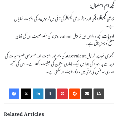
کچھ اہم استعمال:
زرعی کیمیکلز:
ہلکی اور مؤثر زرعی کیمیکلز کی ترقی میں ٹریپل بند کی اہمیت نمایاں
ہے۔
ادویات:
کچھ دواؤں میں ٹریپل Covalent بند کی خصوصیت ان کی فعالی
سطح کو بہتر بناتی ہے۔
مجموعی طور پر، ٹریپل Covalent بند کی بھرپور اہمیت اور خصوصی خصوصیات کی
وجہ سے یہ کیمیاء کی دنیا میں ایک بنیادی ستون کی حیثیت رکھتا ہے۔ اس کی سمجھ
ہماری سائنس کی ترقی میں مددگار ثابت ہوسکتی ہے۔
LinkedIn
Tumblr
Pinterest
Reddit
Share via Email
Print
Related Articles