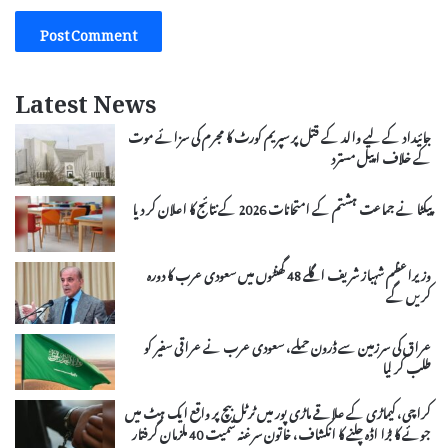
Latest News
جائیداد کے لیے والد کے قتل پر سپریم کورٹ کا مجرم کی سزائے موت
کے خلاف اپیل مسترد
پیکٹا نے جماعت ہشتم کے امتحانات 2026 کے نتائج کا اعلان کر دیا
وزیراعظم شہباز شریف اگلے 48 گھنٹوں میں سعودی عرب کا دورہ
کریں گے
عراق کی سرزمین سے ڈرون حملے، سعودی عرب نے عراقی سفیر کو
طلب کر لیا
کراچی، کیماڑی کے علاقے ماڑی پور میں ٹرٹل بیچ پر واقع ایک ہٹ میں
جوئے کا بڑا اڈہ چلنے کا انکشاف، خاتون سرغنہ سمیت 40 ملزمان گرفتار