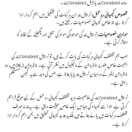
سادہ Covalent بند یا ڈبل Covalent بند۔
مخصوص کیمیائی رد عمل:
ٹریپل بند ان مرکبات کی تشکیل میں اہم کردار ادا
کرتا ہے جو خاص کیمیائی خصوصیات رکھتے ہیں۔
موادی خصوصیات:
ٹریپل بند کی موجودگی مواد کی سختی اور پگھلنے کے نقاط کو
متاثر کرتی ہے۔
جب ہم مختلف کیمیائی مرکبات کی بات کرتے ہیں، تو ٹریپل Covalent بند کی
اہمیت خاص طور پر نائٹروجن کے مالیکیول میں نظر آتی ہے۔ نائٹروجن (N₂) میں، دو
نائٹروجن ایٹمز کے درمیان ٹریپل بند پایا جاتا ہے، جس کی وجہ سے یہ گیس مستحکم
رہتی ہے۔
ٹریپل Covalent بند کی خاصیت مزید مختلف کیمیائی رد عمل کے لیے موقع فراہم
کرتی ہے، جو اسے کیمیاء کی دنیا میں ایک خاص حیثیت دیتی ہے۔ یہ بند نہ صرف
مختلف مرکبات میں پائے جاتے ہیں بلکہ یہ جدید کیمیائی تحقیق میں بھی اہم کردار ادا
کرتا ہے۔