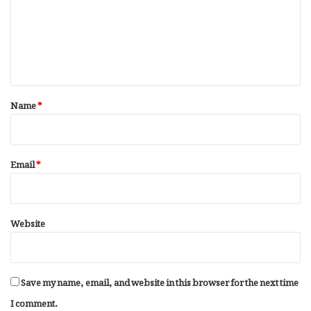
m
e
n
t
*
Name
*
Email
*
Website
Save my name, email, and website in this browser for the next time
I comment.