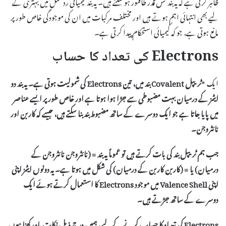
ظاہر کرتی ہے کہ یہ بند کس قدر طاقتور ہو سکتے ہیں۔ یہ بند کیمیائی رد عمل میں بہتری کے
لیے بھی انتہائی اہم ہوتے ہیں اور مختلف مرکبات میں ان کی موجودگی خاص طور پر
مانع ہوتی ہے، جو کہ کیمیائی استحکام پیدا کرتی ہے۔
Electrons کی تعداد کا حساب
ایک *
ٹریپل Covalent بند
میں، تین
Electrons
کی شمولیت ہوتی ہے۔ یہ بند دو
ایٹمز کے درمیان بہت مضبوطی سے جڑا ہوا ہوتا ہے اور خاص طور پر ایسے عناصر
میں پایا جاتا ہے جو ایک دوسرے کے ساتھ مضبوط بند بنا سکتے ہیں، جیسے کہ کاربن اور
نائٹروجن۔
جب ہم ٹریپل بند کی بات کرتے ہیں تو عموماً یہ بند
≡
(نائٹروجن نائٹروجن کے
درمیان) یا
≡
(کاربن کاربن کے درمیان) کی شکل میں ہوتا ہے۔ یہ دونوں ایٹمز اپنی
اپنی
Valence Shell
میں موجود Electrons کا استعمال کرتے ہوئے ایک
دوسرے کے ساتھ جڑتے ہیں۔
Electrons کی تعداد
کا حساب کرنے کے لیے، ہمیں درج ذیل نکات یاد رکھنا ہوں