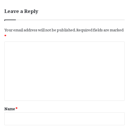
Leave a Reply
Your email address will not be published.
Required fields are marked
*
C
o
m
m
e
n
t
*
Name
*