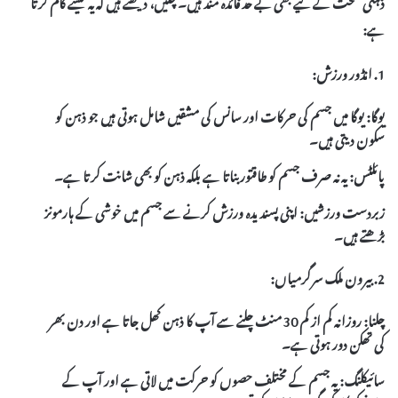
ذہنی صحت کے لیے بھی بے حد فائدہ مند ہیں۔ چلیں، دیکھتے ہیں کہ یہ کیسے کام کرتا
ہے:
1. انڈور ورزش:
یوگا: یوگا میں جسم کی حرکات اور سانس کی مشقیں شامل ہوتی ہیں جو ذہن کو
سکون دیتی ہیں۔
پائلٹس: یہ نہ صرف جسم کو طاقتور بناتا ہے بلکہ ذہن کو بھی شانت کرتا ہے۔
زبردست ورزشیں: اپنی پسندیدہ
ورزش
کرنے سے جسم میں خوشی کے ہارمونز
بڑھتے ہیں۔
2. بیرون ملک سرگرمیاں:
چلنا: روزانہ کم از کم 30 منٹ چلنے سے آپ کا ذہن کھل جاتا ہے اور دن بھر
کی تھکن دور ہوتی ہے۔
سائیکلنگ: یہ جسم کے مختلف حصوں کو حرکت میں لاتی ہے اور آپ کے