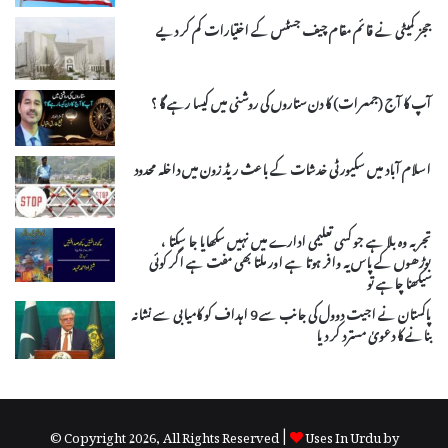
ججز کمیٹی نے قائم مقام چیف جسٹس کے اختیارات کم کر دیے
آپ کا آج (جمعرات) کا دن ستاروں کی روشنی میں کیسا رہے گا ؟
اسلام آباد میں سکیورٹی خدشات کے باعث ریڈ زون میں داخلہ محدود
تجربہ وہ بلا ہے جو کسی تعلیمی ادارے میں نہیں سکھایا جا سکتا ،
بوڑھوں کے پاس یہ وافر ہوتا ہے اور ملتا بھی مفت ہے اگر کوئی
سیکھنا چاہے تو
پاکستان نے اجیت دوول کی جانب سے 9 اہداف کو کامیابی سے نشانہ
بنانے کا دعویٰ مسترد کر دیا
© Copyright 2026, All Rights Reserved |
Uses In Urdu by