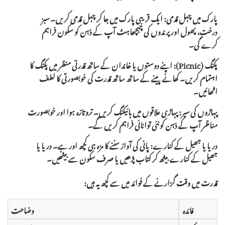
پارک میں چہل قدمی:
ایک قریبی پارک میں جا کر چہل قدمی کریں۔ سبز
درخت، پھول اور پرندوں کی چہچھاہٹ آپ کے ذہن کو سکون فراہم
کرے گی۔
پکنگ (Picnic):
اپنے دوستوں یا خاندان کے ساتھ قدرتی منظر میں پکنگ کا
اہتمام کریں۔ کھانے پینے کے ساتھ ساتھ قدرت کی خوبصورتی کا لطف
اٹھائیں۔
پہاڑوں کی سیر:
پہاڑی علاقوں میں ہائیکنگ کریں۔ تروتازہ ہوا اور خوبصورت
مناظر آپ کے ذہن کو نئی توانائی فراہم کریں گے۔
دریا یا جھیل کے کنارے:
پانی کی آواز سننے کا مزہ ہی کچھ اور ہے۔ دریا یا
جھیل کے کنارے بیٹھ کر کتاب پڑھیں یا صرف سکون سے بیٹھیں۔
قدرت میں وقت گزارنے کے فوائد میں سے کچھ یہ ہیں:
فائدہ
وضاحت