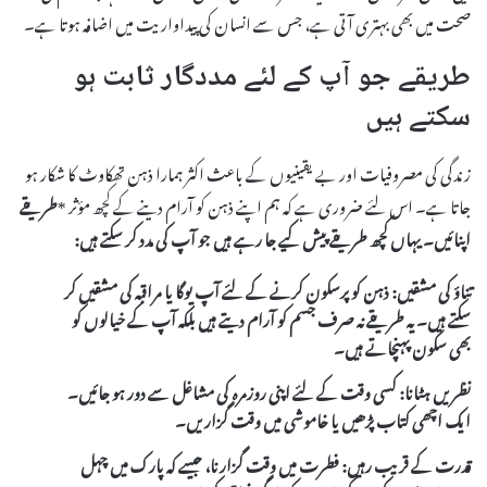
صحت میں بھی بہتری آتی ہے، جس سے انسان کی پیداواریت میں اضافہ ہوتا ہے۔
طریقے جو آپ کے لئے مددگار ثابت ہو
سکتے ہیں
زندگی کی مصروفیات اور بے یقینیوں کے باعث اکثر ہمارا ذہن تھکاوٹ کا شکار ہو
جاتا ہے۔ اس لئے ضروری ہے کہ ہم اپنے ذہن کو آرام دینے کے کچھ مؤثر *
طریقے
اپنائیں۔ یہاں کچھ طریقے پیش کیے جا رہے ہیں جو آپ کی مدد کر سکتے ہیں:
تناؤ کی مشقیں:
ذہن کو پرسکون کرنے کے لئے آپ یوگا یا مراقبہ کی مشقیں کر
سکتے ہیں۔ یہ طریقے نہ صرف جسم کو آرام دیتے ہیں بلکہ آپ کے خیالوں کو
بھی سکون پہنچاتے ہیں۔
نظریں ہٹانا:
کسی وقت کے لئے اپنی روزمرہ کی مشاغل سے دور ہو جائیں۔
ایک اچھی کتاب پڑھیں یا خاموشی میں وقت گزاریں۔
قدرت کے قریب رہیں:
فطرت میں وقت گزارنا، جیسے کہ پارک میں چہل