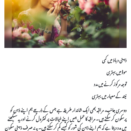
ذہنی دباؤ میں کمی
موڈ میں بہتری
توجہ مرکوز کرنے میں مدد
نیند کے معیار میں بہتری
دوسری جانب،
مراقبہ
بھی ایک شاندار طریقہ ہے جس کے ذریعے ہم اپنے ذہن کو
پرسکون کر سکتے ہیں۔ مراقبہ کا عمل ہمیں اپنے خیالات پر کنٹرول کرنے اور یہ سیکھنے
میں مدد دیتا ہے کہ ہم اپنے ذہن کی شور کو کیسے کم کر سکتے ہیں۔ یہ نہ صرف ذہنی سکون