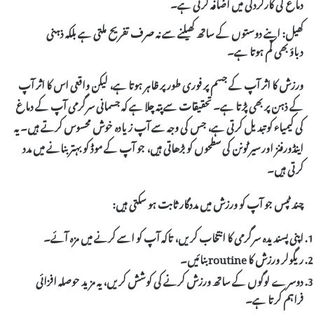
دماغ کی کارکردگی میں اضافہ کرتی ہے۔
کھیل: اپنے دوستوں کے ساتھ کھیلنے سے نہ صرف تفریح ملتی ہے بلکہ ذہنی
دباؤ بھی کم ہوتا ہے۔
ورزش کا اثر آپ کے جسم پر فوری طور پر ظاہر ہوتا ہے، لیکن واقعی اس کا اثر آپ
کے ذہن پر بھی پڑتا ہے۔
تحقیقات سے پتہ چلا ہے کہ جسمانی سرگرمی آپ کے دماغ
کی کیمیاء کو تبدیل کرتی ہے
، جس کی وجہ سے آپ زیادہ خوش محسوس کرتے ہیں۔ یہ
اینڈورفنز اور سیرٹونن کی سطحوں کو بڑھاتی ہیں، جو آپ کے موڈ کو بہتر بنانے میں مدد
کرتی ہیں۔
چند ٹپس جو آپ کو ورزش میں مددگار ثابت ہو سکتی ہیں:
اپنی پسندیدہ سرگرمی کا انتخاب کریں، تاکہ آپ کو اسے کرنے میں مزہ آئے۔
ریگولر ورزش کا routine بنائیں۔
دوسرے لوگوں کے ساتھ ورزش کرنے کی کوشش کریں، یہ مزید حوصلہ افزائی
فراہم کرتا ہے۔