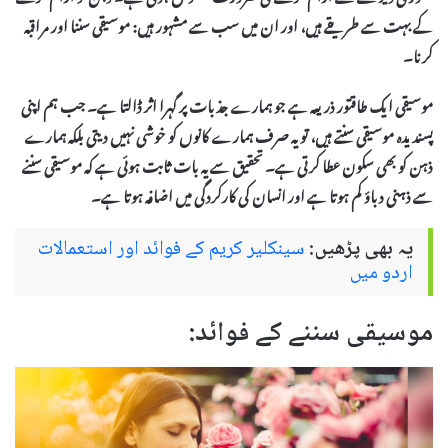
کے بہت سے طریقے ہیں، اور ان میں سب سے مشہور ہیں: موسیقی سننا اور مراقبہ
کرنا۔
موسیقی
ایک طاقتور ذریعہ ہے جو ہمارے جذبات پر گہرا اثر ڈالتا ہے۔ جب ہم اپنی
پسندیدہ موسیقی سنتے ہیں، تو یہ صرف ہمارے کانوں کو خوشی نہیں دیتی بلکہ ہمارے
ذہن کو بھی سکون عطا کرتی ہے۔ تحقیق سے یہ بات ثابت ہوئی ہے کہ موسیقی سننے
سے ذہنی دباؤ کم ہوتا ہے اور انسان کی کارکردگی میں اضافہ ہوتا ہے۔
یہ بھی پڑھیں:
سینکلیر کریم کے فوائد اور استعمالات
اردو میں
موسیقی سننے کے فوائد: