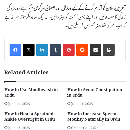
آخر میں، ذہن کو آرام کرنے کے لیے
ورزش
اور
جسمانی سرگرمی
* کو اپنے روزمرہ کی
زندگی کا حصہ بنائیں اور اپنے ذہنی صحت کو بہتر بنائیں۔ یہ ایک سادہ مگر مؤثر طریقہ ہے
کہ آپ خود کو کتنا بہتر محسوس کر سکتے ہیں۔
LinkedIn
Tumblr
Pinterest
Reddit
Share via Email
Print
Related Articles
How to Use Mouthwash in
How to Avoid Constipation
Urdu
in Urdu
June 11, 2025
June 12, 2025
How to Heal a Sprained
How to Increase Sperm
Ankle Overnight in Urdu
Motility Naturally in Urdu
June 12, 2025
October 21, 2025