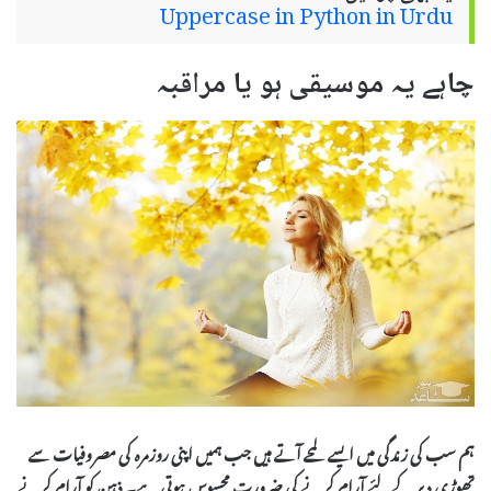
Uppercase in Python in Urdu
چاہے یہ موسیقی ہو یا مراقبہ
ہم سب کی زندگی میں ایسے لمحے آتے ہیں جب ہمیں اپنی روزمرہ کی مصروفیات سے
تھوڑی دیر کے لئے آرام کرنے کی ضرورت محسوس ہوتی ہے۔
ذہن کو آرام کرنے