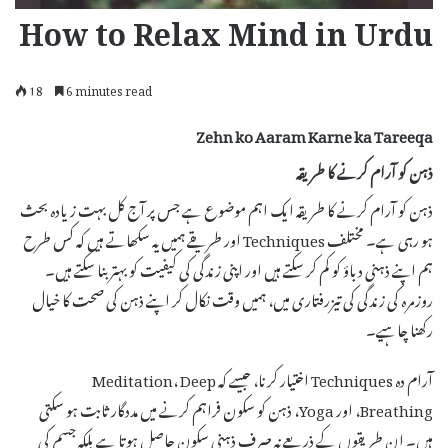
How to Relax Mind in Urdu
18
6 minutes read
Zehn ko Aaram Karne ka Tareeqa
ذہن کو آرام کرنے کا طریقہ
ذہن کو آرام کرنے کا طریقہ ایک اہم موضوع ہے جس پر آج کل بہت زیادہ بحث
ہو رہی ہے۔ مختلف Techniques اور طریقے ہمیں یہ سکھاتے ہیں کہ کس طرح
ہم اپنے ذہنی دباؤ کو کم کر سکتے ہیں اور اپنی زندگی کی کیفیت کو بہتر بنا سکتے ہیں۔
روزمرہ کی زندگی کی تیزرفتاری میں، ہمیں وقت نکال کر اپنے ذہن کی صحت کا خیال
رکھنا چاہیے۔
آرام دہ Techniques اختیار کرنا، جیسے کہ Meditation، Deep
Breathing، اور Yoga، ذہن کو سکون فراہم کرنے میں مددگار ثابت ہو سکتی
ہیں۔ ان طریقوں کے ذریعے نہ صرف ذہنی سکون حاصل ہوتا ہے بلکہ جسم کی