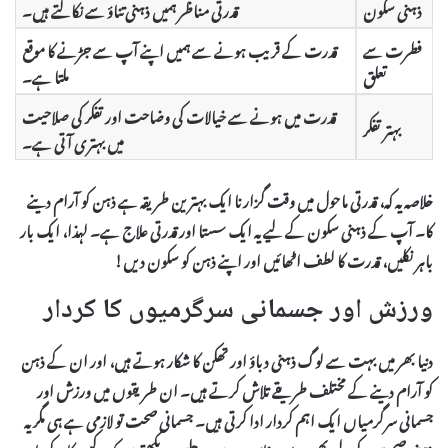
ذہنی سکون
قدرتی مناظر ہمیں ذہنی تناؤ سے نکالتے ہیں۔
فطرت سے
قدرت کے قریب ہونے سے ہمیں اپنے آپ سے جڑنے کا موقع
تعلق
ملتا ہے۔
قدرت میں ہونے سے خیالات کی وضاحت اور تفکر کی صلاحیت
بہتر تفکر
میں بہتری آتی ہے۔
خلاصہ یہ کہ،
قدرتی ماحول میں وقت گزارنا
ایک بہترین طریقہ ہے ذہن کو آرام دینے
کا۔ آپ کے ذہنی سکون کے لیے یہ ایک سستا اور قدرتی علاج ہے۔ لہذا، ایک بار
باہر نکلیں، قدرت کا لطف اٹھائیں اور اپنے ذہن کو سکون دیں!
ورزش اور جسمانی سرگرمیوں کا کردار
دنیا بھر میں بہت سے لوگ ذہنی دباؤ اور تھکن کا شکار ہوتے ہیں، اور ان کے ذہن
کو آرام دینے کے مختلف طریقے تلاش کرتے ہیں۔ ان طریقوں میں
ورزش
اور
جسمانی سرگرمیاں
ایک اہم کردار ادا کرتی ہیں۔ جسمانی صحت تو لازمی ہے ہی مگر یہ