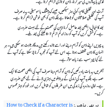
قدمی یا پہاڑوں کی سیر کرنا، ذہن کو تازگی فراہم کرتا ہے۔
آرٹ اور تخلیقی کام:
کوئی ہنر سیکھیں، جیسے کہ پینٹنگ یا موسیقی۔ یہ نہ صرف
آپ کی تخلیقی صلاحیتوں کو بڑھاتا ہے بلکہ ذہن کو بھی خوشی فراہم کرتا ہے۔
نیند کا خیال:
اچھی نیند حاصل کرنا ذہن کی صحت کے لئے بہت ضروری
ہے۔ کوشش کریں کہ آپ کو روزانہ کم از کم 7-8 گھنٹے کی نیند ملے۔
یہ چیزیں اپنے ذہن کو
آرام
دینے اور اسے تازہ رکھنے میں مددگار ثابت ہو سکتی ہیں۔ ہر
انسان کا ذہن مختلف ہوتا ہے، اس لئے آپ کو تجربہ کرنا پڑ سکتا ہے کہ آپ کے
لئے کیا چیز سب سے زیادہ مؤثر ہے۔
آخر میں، یہ بات یاد رکھیں کہ ذہن کو آرام دینا صرف آپ کی اچھی صحت کا ایک
حصہ ہے، بلکہ یہ آپ کی زندگی کے ہر پہلو میں بہتری لانے کے لئے بھی ضروری
ہے۔ اپنی روزمرہ کی زندگی میں ان طریقوں کو شامل کریں اور خود کو بہتر محسوس
کریں۔
یہ بھی پڑھیں:
How to Check if a Character is