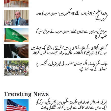
وزیراعظم شہباز شریف اگلے 48 گھنٹوں میں سعودی عرب کا دورہ
کریں گے
عراق کی سرزمین سے ڈرون حملے، سعودی عرب نے عراقی سفیر کو
طلب کر لیا
کراچی، کیماڑی کے علاقے ماڑی پور میں ٹرٹل بیچ پر واقع ایک ہٹ میں
جوئے کا بڑا اڈہ چلنے کا انکشاف، خاتون سرغنہ سمیت 40 ملزمان گرفتار
پنجاب حکومت کا بائیکرز سبسڈی منصوبہ، فی لیٹر پیٹرول پر کتنے روپے
سبسڈی ملے گی۔؟ جانیے۔
Trending News
امریکہ، اسرائیل اور ایران جنگ 12 ملکوں میں پھیل چکی، امریکہ کی
ایک درجن سے زائد ممالک سے شہریوں کو فورا نکلنے کی ہدایت