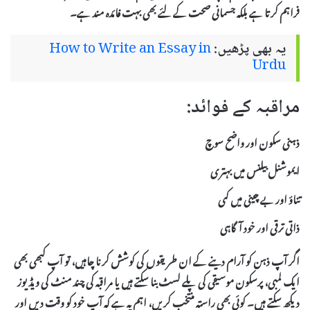
فراہم کرتا ہے بلکہ جسمانی صحت کے لئے بھی بہت فائدہ مند ہے۔
یہ بھی پڑھیں:
How to Write an Essay in
Urdu
مراقبہ کے فوائد:
ذہنی سکون اور واضح سوچ
ایموشنل بیلنس میں بہتری
تناؤ اور بے چینی میں کمی
ذاتی ترقی اور خود آگاہی
اگر آپ ذہن کو آرام دینے کے ان طریقوں کی کوشش کرنا چاہیں، تو آپ کبھی بھی
ایک لمبی، پرسکون موسیقی کی پلے لسٹ بنا سکتے ہیں یا مراقبہ کی چند منٹ کی ویڈیوز
دیکھ سکتے ہیں۔ کوئی بھی راستہ منتخب کریں، اہم یہ ہے کہ آپ خود کو وقت دیں اور