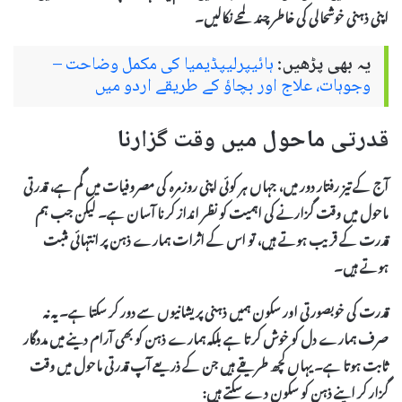
اپنی ذہنی خوشحالی کی خاطر چند لمحے نکالیں۔
یہ بھی پڑھیں:
ہائیپرلیپڈیمیا کی مکمل وضاحت –
وجوہات، علاج اور بچاؤ کے طریقے اردو میں
قدرتی ماحول میں وقت گزارنا
آج کے تیز رفتار دور میں، جہاں ہر کوئی اپنی روزمرہ کی مصروفیات میں گم ہے، قدرتی
ماحول میں وقت گزارنے کی اہمیت کو نظر انداز کرنا آسان ہے۔ لیکن جب ہم
قدرت کے قریب ہوتے ہیں، تو اس کے اثرات ہمارے ذہن پر انتہائی مثبت
ہوتے ہیں۔
قدرت کی خوبصورتی اور سکون ہمیں ذہنی پریشانیوں سے دور کر سکتا ہے۔ یہ نہ
صرف ہمارے دل کو خوش کرتا ہے بلکہ ہمارے ذہن کو بھی آرام دینے میں مددگار
ثابت ہوتا ہے۔ یہاں کچھ طریقے ہیں جن کے ذریعے آپ قدرتی ماحول میں وقت
گزار کر اپنے ذہن کو سکون دے سکتے ہیں: