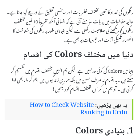
رنگوں کی تعداد کا تعین مختلف نظریات اور سائنسی تحقیق کے ذریعے کیا جاتا ہے۔
حالیہ مطالعات میں یہ بات سامنے آئی ہے کہ انسانی آنکھ تقریباً 10 ملین مختلف
رنگوں کو دیکھنے کی صلاحیت رکھتی ہے، لیکن بنیادی طور پر رنگوں کی شناخت کا
انحصار تکنیکی آلات اور طبیعیات پر بھی ہے۔
دنیا میں مختلف Colors کی اقسام
دنیا میں Colors کی کوئی حد نہیں ہے، لیکن ہم انہیں مختلف اقسام میں تقسیم کر
سکتے ہیں۔ یہ اقسام نہ صرف حسین ہیں بلکہ ہماری زندگیوں میں اہم کردار بھی ادا
کرتی ہیں۔ آؤ ہم مل کر ان مختلف اقسام کو دیکھیں!
یہ بھی پڑھیں:
How to Check Website
Ranking in Urdu
1. بنیادی Colors