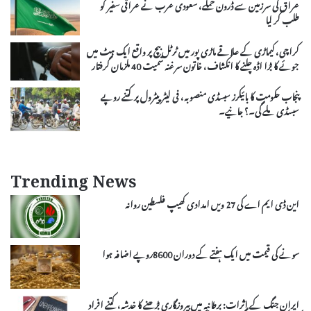
عراق کی سرزمین سے ڈرون حملے، سعودی عرب نے عراقی سفیر کو
طلب کر لیا
کراچی، کیماڑی کے علاقے ماڑی پور میں ٹرٹل بیچ پر واقع ایک ہٹ میں
جوئے کا بڑا اڈہ چلنے کا انکشاف، خاتون سرغنہ سمیت 40 ملزمان گرفتار
پنجاب حکومت کا بائیکرز سبسڈی منصوبہ، فی لیٹر پیٹرول پر کتنے روپے
سبسڈی ملے گی۔؟ جانیے۔
Trending News
این ڈی ایم اے کی 27 ویں امدادی کھیپ فلسطین روانہ
سونے کی قیمت میں ایک ہفتے کے دوران 8600روپے اضافہ ہوا
ایران جنگ کے اثرات: برطانیہ میں بیروزگاری بڑھنے کا خدشہ، کتنے افراد