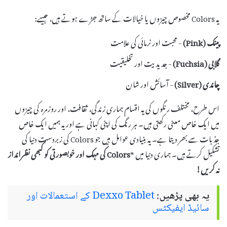
یہ Colors مخصوص چیزوں یا خیالات کے ساتھ جڑے ہوتے ہیں، جیسے:
پینک (Pink)
- محبت اور نرمائی کی علامت
گلابی (Fuchsia)
- جدیدیت اور تخلیقیت
چاندی (Silver)
- آسائش اور شان
اس طرح، مختلف رنگوں کی یہ اقسام ہماری زندگی، ثقافت، اور روزمرہ کی چیزوں
میں ایک خاص معنی رکھتی ہیں۔ ہر رنگ کی اپنی کہانی ہے اور یہ ہمیں ایک خاص
جذبات سے بھر دیتا ہے۔ یہ بنیادی عوامل ہیں جو Colors کی زبردست دنیا کی
تشکیل کرتے ہیں۔ ہماری دنیا میں *
Colors
کی مہک اور خوبصورتی کو کبھی نظرانداز
نہ کریں!
یہ بھی پڑھیں:
Dexxo Tablet کے استعمالات اور
سائیڈ ایفیکٹس