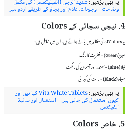
یہ بھی پڑھیں:
شدید الرجی (انفیلیکسس) کی مکمل
وضاحت – وجوہات، علاج اور بچاؤ کے طریقے اردو میں
4. نیچی سچائی کے Colors
یہ Colors قدرتی مظاہر میں پائے جاتے ہیں. ان میں شامل ہیں:
سبز (Green)
- فطرت کا رنگ
نیلا (Blue)
- سمندر اور آسمان کی رنگت
سیاہ (Black)
- رات کی گہرائی
یہ بھی پڑھیں:
Vita White Tablets کیا ہیں اور
کیوں استعمال کی جاتی ہیں – استعمال اور سائیڈ
ایفیکٹس
5. خاص Colors