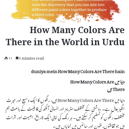
How Many Colors Are
There in the World in Urdu
11
5 minutes read
duniya mein How Many Colors Are There hain
دنیا میں How Many Colors Are
There ہیں
دنیا میں How Many Colors Are There ہیں، رنگوں کا ایک وسیع اور حیرت
انگیز جال ہے۔ روشنی کے مختلف سٹریمز اور انسانی آنکھ کی قابلیت کے باعث ہم
مختلف رنگوں کو تسلیم کر سکتے ہیں۔ ہر رنگ کی اپنی ایک تاریخ، اہمیت اور اثرات
ہیں جو ثقافتوں، فنون اور سائنس میں نمایاں ہیں۔