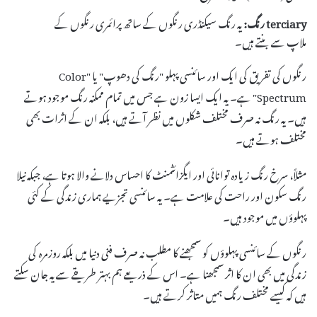
terciary رنگ:
یہ رنگ سیکنڈری رنگوں کے ساتھ پرائمری رنگوں کے
ملاپ سے بنتے ہیں۔
رنگوں کی تفریق کی ایک اور سائنسی پہلو "رنگ کی دھوپ" یا "Color
Spectrum" ہے۔ یہ ایک ایسا زون ہے جس میں تمام ممکنہ رنگ موجود ہوتے
ہیں۔ یہ رنگ نہ صرف مختلف شکلوں میں نظر آتے ہیں، بلکہ ان کے اثرات بھی
مختلف ہوتے ہیں۔
مثلاً، سرخ رنگ زیادہ توانائی اور ایگزائٹمنٹ کا احساس دلانے والا ہوتا ہے، جبکہ نیلا
رنگ سکون اور راحت کی علامت ہے۔ یہ سائنسی تجزیے ہماری زندگی کے کئی
پہلوؤں میں موجود ہیں۔
رنگوں کے سائنسی پہلوؤں کو سمجھنے کا مطلب نہ صرف فنی دنیا میں بلکہ روزمرہ کی
زندگی میں بھی ان کا اثر سمجھنا ہے۔ اس کے ذریعے ہم بہتر طریقے سے یہ جان سکتے
ہیں کہ کیسے مختلف رنگ ہمیں متاثر کرتے ہیں۔