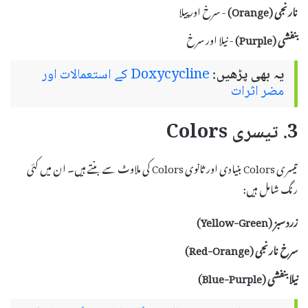
نارنجی (Orange)
- سرخ اور پیلا
بنفشی (Purple)
- نیلا اور سرخ
یہ بھی پڑھیں:
Doxycycline کے استعمالات اور
مضر اثرات
3. تیسری Colors
تیسری Colors بنیادی اور ثانوی Colors کی ملاوٹ سے بنتے ہیں۔ ان میں کئی
رنگ شامل ہیں:
زرد سبز (Yellow-Green)
سرخ نارنجی (Red-Orange)
نیلا بنفشی (Blue-Purple)