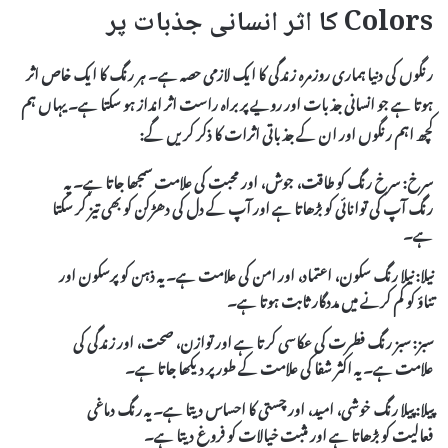
Colors کا اثر انسانی جذبات پر
رنگوں کی دنیا ہماری روزمرہ زندگی کا ایک لازمی حصہ ہے۔ ہر رنگ کا ایک خاص اثر
ہوتا ہے جو انسانی جذبات اور رویے پر براہ راست اثر انداز ہو سکتا ہے۔ یہاں ہم
کچھ اہم رنگوں اور ان کے جذباتی اثرات کا ذکر کریں گے:
سرخ:
سرخ رنگ کو طاقت، جوش، اور محبت کی علامت سمجھا جاتا ہے۔ یہ
رنگ آپ کی توانائی کو بڑھاتا ہے اور آپ کے دل کی دھڑکن کو بھی تیز کر سکتا
ہے۔
نیلا:
نیلا رنگ سکون، اعتماد، اور امن کی علامت ہے۔ یہ ذہن کو پرسکون اور
تناؤ کو کم کرنے میں مددگار ثابت ہوتا ہے۔
سبز:
سبز رنگ فطرت کی عکاسی کرتا ہے اور توازن، صحت، اور زندگی کی
علامت ہے۔ یہ اکثر شفا کی علامت کے طور پر دیکھا جاتا ہے۔
پیلا:
پیلا رنگ خوشی، امید، اور چستی کا احساس دیتا ہے۔ یہ رنگ دماغی
فعالیت کو بڑھاتا ہے اور مثبت خیالات کو فروغ دیتا ہے۔