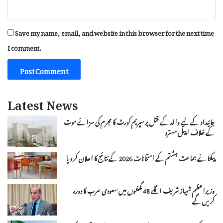
Save my name, email, and website in this browser for the next time
I comment.
Latest News
جائیداد کے لیے والد کے قتل پر سپریم کورٹ کا مجرم کی سزائے موت
کے خلاف اپیل مسترد
پیکٹا نے جماعت ہشتم کے امتحانات 2026 کے نتائج کا اعلان کر دیا
وزیراعظم شہباز شریف اگلے 48 گھنٹوں میں سعودی عرب کا دورہ
کریں گے