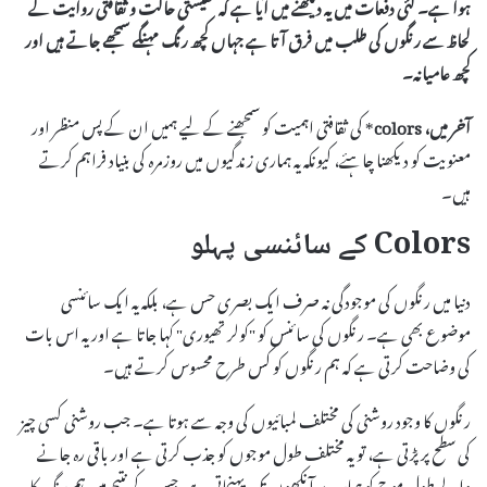
ہوا ہے۔ کئی دفعات میں یہ دیکھنے میں آیا ہے کہ معیشتی حالت و ثقافتی روایت کے
لحاظ سے رنگوں کی طلب میں فرق آتا ہے جہاں کچھ رنگ مہنگے سمجھے جاتے ہیں اور
کچھ عامیانہ۔
آخر میں،
colors
* کی ثقافتی اہمیت کو سمجھنے کے لیے ہمیں ان کے پس منظر اور
معنویت کو دیکھنا چاہئے، کیونکہ یہ ہماری زندگیوں میں روزمرہ کی بنیاد فراہم کرتے
ہیں۔
Colors کے سائنسی پہلو
دنیا میں رنگوں کی موجودگی نہ صرف ایک بصری حس ہے، بلکہ یہ ایک سائنسی
موضوع بھی ہے۔ رنگوں کی سائنس کو "کولر تھیوری" کہا جاتا ہے اور یہ اس بات
کی وضاحت کرتی ہے کہ ہم رنگوں کو کس طرح محسوس کرتے ہیں۔
رنگوں کا وجود روشنی کی مختلف لمبائیوں کی وجہ سے ہوتا ہے۔ جب روشنی کسی چیز
کی سطح پر پڑتی ہے، تو یہ مختلف طول موجوں کو جذب کرتی ہے اور باقی رہ جانے
والے طول موج کو ہمارے آنکھوں تک پہنچاتی ہے، جس کے نتیجے میں ہم رنگ کا