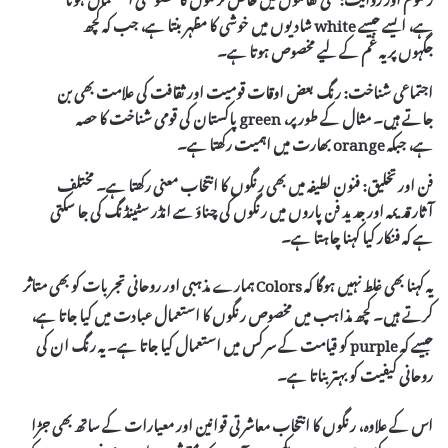
ہے، ایسے جیسے
white
شادیوں میں خوشی کا مظہر بنتا ہے، جب کہ کچھ
جگہوں پر یہ غم کے لیے مخصوص ہوتا ہے۔
اجتماعی شناخت:
رنگ بعض اوقات قومیت اور ثقافت کی علامت بھی بن
جاتے ہیں۔ مثال کے طور پر،
green
پاکستان کی قومی شناخت کا حصہ
ہے، جبکہ
orange
بھارت میں اہمیت رکھتا ہے۔
فن اور تخلیق:
فنون لطیفہ میں بھی رنگوں کا انتخاب معنی رکھتا ہے۔ مختلف
آثار قدیمہ اور جدید فن پاروں میں رنگوں کی چناؤ سے انڈر سٹینڈنگ کی جا سکتی
ہے کہ فنکار کیا کہنا چاہتا ہے۔
یہ کہنا بھی غلط نہیں ہوگا کہ
Colors
ہمارے مذہبی اور روحانی تجربات کو بھی متاثر
کرتے ہیں۔ کچھ مذاہب میں مخصوص رنگوں کا استعمال عبادت میں کیا جاتا ہے،
جیسے کہ
purple
کو قیامت کے سرکس میں استعمال کیا جاتا ہے۔ یہ رنگ ان کی
روحانی کیفیت کو بہتر بناتا ہے۔
اس کے علاوہ، رنگوں کا انتخاب معاشرتی قوانین اور معیارات کے ساتھ بھی جڑا