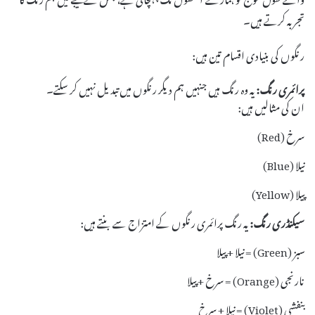
تجربہ کرتے ہیں۔
رنگوں کی بنیادی اقسام تین ہیں:
پرائمری رنگ:
یہ وہ رنگ ہیں جنہیں ہم دیگر رنگوں میں تبدیل نہیں کر سکتے۔
ان کی مثالیں ہیں:
سرخ (Red)
نیلا (Blue)
پیلا (Yellow)
سیکنڈری رنگ:
یہ رنگ پرائمری رنگوں کے امتزاج سے بنتے ہیں:
سبز (Green) = نیلا + پیلا
نارنجی (Orange) = سرخ + پیلا
بنفشی (Violet) = نیلا + سرخ