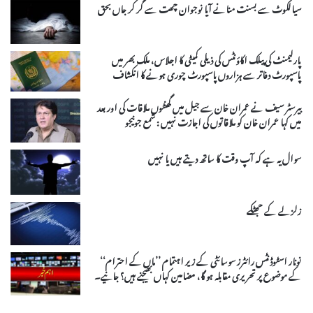
سیالکوٹ سے بسنت منانے آیا نوجوان چھت سے گر کر جاں بحق
پارلیمنٹ کی پبلک اکاؤنٹس کی ذیلی کمیٹی کا اجلاس، ملک بھر میں
پاسپورٹ دفاتر سے ہزاروں پاسپورٹ چوری ہونے کا انکشاف
بیرسٹر سیف نے عمران خان سے جیل میں گھنٹوں ملاقات کی اور بعد
میں کہا عمران خان کو ملاقاتوں کی اجازت نہیں : شمع جونیجو
سوال یہ ہے کہ آپ وقت کا ساتھ دیتے ہیں یا نہیں
زلزلے کے جھٹکے
نونار اسٹوڈنٹس رائٹرز سوسائٹی کے زیر اہتمام ’’ماں کے احترام‘‘
کے موضوع پر تحریری مقابلہ ہو گا، مضامین کہاں بھیجنے ہیں؟ جانیے۔