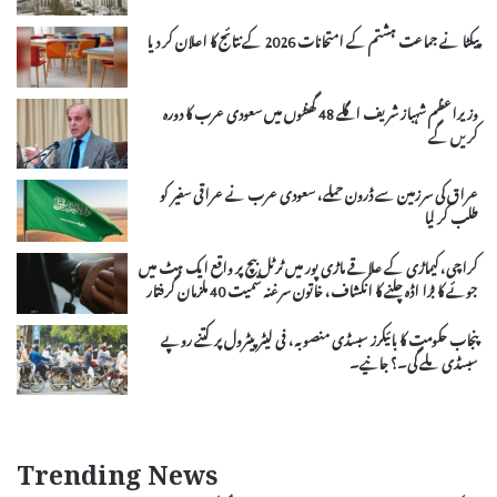
پیکٹا نے جماعت ہشتم کے امتحانات 2026 کے نتائج کا اعلان کر دیا
وزیراعظم شہباز شریف اگلے 48 گھنٹوں میں سعودی عرب کا دورہ
کریں گے
عراق کی سرزمین سے ڈرون حملے، سعودی عرب نے عراقی سفیر کو
طلب کر لیا
کراچی، کیماڑی کے علاقے ماڑی پور میں ٹرٹل بیچ پر واقع ایک ہٹ میں
جوئے کا بڑا اڈہ چلنے کا انکشاف، خاتون سرغنہ سمیت 40 ملزمان گرفتار
پنجاب حکومت کا بائیکرز سبسڈی منصوبہ، فی لیٹر پیٹرول پر کتنے روپے
سبسڈی ملے گی۔؟ جانیے۔
Trending News