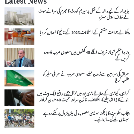
Latest News
جائیداد کے لیے والد کے قتل پر سپریم کورٹ کا مجرم کی سزائے موت
کے خلاف اپیل مسترد
پیکٹا نے جماعت ہشتم کے امتحانات 2026 کے نتائج کا اعلان کر دیا
وزیراعظم شہباز شریف اگلے 48 گھنٹوں میں سعودی عرب کا دورہ
کریں گے
عراق کی سرزمین سے ڈرون حملے، سعودی عرب نے عراقی سفیر کو
طلب کر لیا
کراچی، کیماڑی کے علاقے ماڑی پور میں ٹرٹل بیچ پر واقع ایک ہٹ میں
جوئے کا بڑا اڈہ چلنے کا انکشاف، خاتون سرغنہ سمیت 40 ملزمان گرفتار
پنجاب حکومت کا بائیکرز سبسڈی منصوبہ، فی لیٹر پیٹرول پر کتنے روپے
سبسڈی ملے گی۔؟ جانیے۔