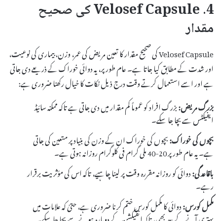
4. Velosef Capsule کی صحیح
مقدار
Velosef Capsule کی صحیح مقدار کا تعین مریض کی عمر، وزن، بیماری کی نوعیت،
اور شدت کے مطابق کیا جاتا ہے۔ عام طور پر، یہ دوائی خوراک کے ذریعے دی جاتی
ہے اور اسے استعمال کرتے وقت درج ذیل نکات کا خیال رکھنا ضروری ہے:
بزرگ مریض:
بزرگ افراد کو عموماً کم مقدار میں دی جاتی ہے تاکہ ممکنہ سائیڈ
ایفیکٹس سے بچا جا سکے۔
بچوں کی خوراک:
بچوں کی خوراک ان کے وزن کی بنیاد پر متعین کی جاتی
ہے۔ یہ عام طور پر 20-40 ملی گرام فی کلوگرام روزانہ ہوتی ہے۔
باقاعدگی:
دوائی کو روزانہ مقررہ وقت پر لینا چاہیے، تاکہ اس کی مؤثریت برقرار
رہے۔
مکمل کورس:
دوائی کا مکمل کورس ختم کرنا ضروری ہے، حتیٰ کہ علامات میں
بہتری آنے کے بعد بھی، تاکہ انفیکشن کے دوبارہ ہونے سے بچا جا سکے۔