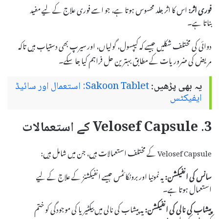
فوری اثر:
اس کا اثر جلد محسوس ہوتا ہے، جو اسے فوری علاج کے لیے مفید
بناتا ہے۔
دوائی کی مختلف شکلیں جیسے کہ کیپسول، گولیاں، اور سیرپ بھی دستیاب ہیں تاکہ
مریض کی ضروریات کے مطابق بہترین حل فراہم کیا جا سکے۔
یہ بھی پڑھیں:
Sakoon Tablet: استعمال اور سائیڈ
ایفیکٹس
3. Velosef Capsule کے استعمالات
Velosef Capsule کے مختلف استعمالات ہیں، جن میں شامل ہیں:
سانس کی انفیکشن:
یہ نمونیا اور برونکائٹس جیسے انفیکشنز کے علاج کے لیے
استعمال ہوتا ہے۔
پیشاب کی نالی کی انفیکشن:
یہ پیشاب کی نالی میں بیکٹیریا کی موجودگی کو ختم