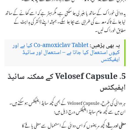
یہ دوائی خوراک کے ساتھ یا بغیر لی جا سکتی ہے، مگر بہتر ہے کہ اسے کھانے کے ساتھ
لیا جائے تاکہ معدے کی خرابی سے بچا جا سکے۔ ہمیشہ اپنے ڈاکٹر کی ہدایت کے
مطابق خوراک لیں۔
یہ بھی پڑھیں:
Co-amoxiclav Tablet کیا ہے اور
کیوں استعمال کیا جاتا ہے – استعمال اور سائیڈ
ایفیکٹس
5. Velosef Capsule کے ممکنہ سائیڈ
ایفیکٹس
ہر دوائی کی طرح، Velosef Capsule کے بھی کچھ سائیڈ ایفیکٹس ہو سکتے ہیں۔
ان میں سے کچھ عام سائیڈ ایفیکٹس درج ذیل ہیں:
متلی اور قے:
کچھ مریضوں کو اس دوائی کے استعمال سے متلی یا قے کا