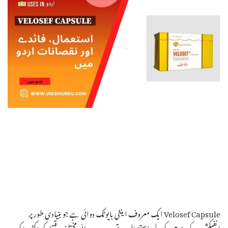
Velosef Capsule ایک معروف اینٹی بایوٹک دوائی ہے جو بنیادی طور پر
انفیکشن کے علاج کے لیے استعمال ہوتی ہے۔ یہ دوائی مختلف قسم کی بیکٹیریا کی