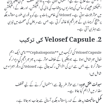
انفیکشنز جیسے کہ سانس کی بیماریوں، پیشاب کی نالی کی انفیکشن، اور جلد کے انفیکشن
میں مؤثر ثابت ہوتی ہے۔ Velosef کی خاص بات یہ ہے کہ یہ فوری طور پر متاثرہ جگہ
پر پہنچ کر بیماری کے جراثیم کا خاتمہ کرتی ہے، جس سے مریض کی صحت میں تیزی
سے بہتری آتی ہے۔
2. Velosef Capsule کی ترکیب
Velosef Capsule کی ترکیب میں **Cephalosporin** نامی ایک اہم
فعال جز شامل ہوتا ہے، جو بیکٹیریا کے خلاف مؤثر ہے۔ یہ جز جراثیم کی دیوار کو
متاثر کرتا ہے، جس سے ان کی افزائش رک جاتی ہے۔ Velosef کی دیگر اجزاء میں
شامل ہیں:
سہولت بخش جزو:
اسے مؤثر طریقے سے استعمال کرنے کے لیے مختلف
مقدار میں فراہم کیا جاتا ہے۔
مکمل سالمیت:
یہ جلد کے اندر یا متاثرہ جگہ پر آسانی سے جذب ہو جاتا ہے۔