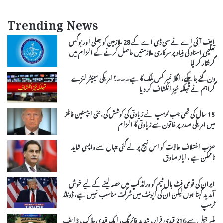
Trending News
ایف آئی اے نے سی ڈی اے کے 28 ملازمین کو جعلی اور بوگس
تعلیمی اسناد کی بنیاد پر سرکاری ملازمتیں حاصل کرنے کے الزام میں
گرفتار کر لیا
دن گنے جاچکے، اگلا نمبر کس ملک کا ہے۔۔۔؟ امریکی سینیٹر لنزے
گراہم نے تہلکہ خیز انکشاف کر دیا
15 سال کی تھی جب ٹرمپ نے زیادتی کی کوشش کی، نئی ایپسٹین فائلز
میں امریکی صدر پر خاتون سے زیادتی کا الزام
حزب اختلاف حالات کو اس نہج پر لے گئی جہاں سے واپسی شاید
ناممکن ہے ، ایاز صادق
ایران کی قومی فٹ بال ٹیم کو ورلڈ کپ میں حصہ لینے کے لیے خوش
آمدید کہتا ہوں لیکن ان کی ایونٹ میں شرکت مناسب نہیں ہے، ڈونلڈ
ٹرمپ
ملیر جیل سے 216 قیدی فرار، شدید فائرنگ، ایک قیدی ہلاک، 3ایف