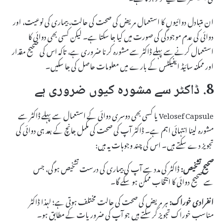
ان متبادل دوائیوں کا استعمال مریض کی صحت کی حالت، بیماری کی نوعیت، اور
دوائی کی عدم موجودگی کی صورت میں کیا جا سکتا ہے۔ لیکن کسی بھی دوائی کا
استعمال کرنے سے پہلے ڈاکٹر سے مشورہ کرنا ضروری ہے، تاکہ اس کی صحیح مقدار
اور ممکنہ سائیڈ ایفیکٹس کے بارے میں معلومات حاصل کی جا سکیں۔
8. ڈاکٹر سے مشورہ کیوں ضروری ہے
Velosef Capsule یا کسی بھی دوسری دوائی کے استعمال سے پہلے ڈاکٹر سے
مشورہ لینا انتہائی اہم ہے۔ ڈاکٹر آپ کی صحت کی مکمل جانچ کے بعد ہی دوائی کی
تجویز دے سکتے ہیں۔ اس کی چند وجوہات یہ ہیں:
صحیح تشخیص:
ڈاکٹر کی مدد سے آپ کی بیماری کی درست تشخیص ہوگی، جس
سے صحیح دوائی کا انتخاب ممکن ہو سکے گا۔
انفرادی خوراک:
ہر مریض کی صحت کی حالت مختلف ہوتی ہے؛ لہذا ڈاکٹر
مناسب خوراک تجویز کر سکتے ہیں جو آپ کی ضروریات کے مطابق ہو۔