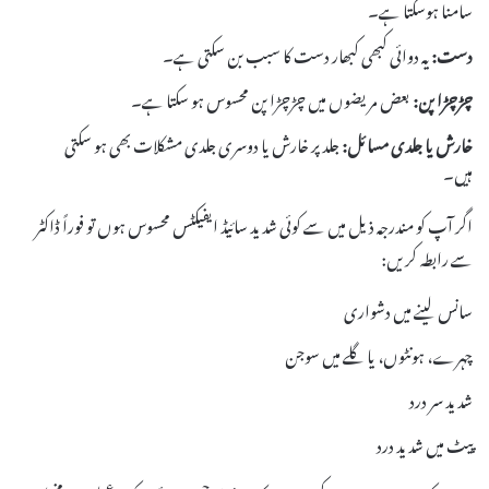
سامنا ہوسکتا ہے۔
دست:
یہ دوائی کبھی کبھار دست کا سبب بن سکتی ہے۔
چڑچڑا پن:
بعض مریضوں میں چڑچڑا پن محسوس ہو سکتا ہے۔
خارش یا جلدی مسائل:
جلد پر خارش یا دوسری جلدی مشکلات بھی ہو سکتی
ہیں۔
اگر آپ کو مندرجہ ذیل میں سے کوئی شدید سائیڈ ایفیکٹس محسوس ہوں تو فوراً ڈاکٹر
سے رابطہ کریں:
سانس لینے میں دشواری
چہرے، ہونٹوں، یا گلے میں سوجن
شدید سر درد
پیٹ میں شدید درد