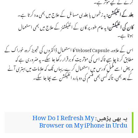
کرنے کے لیے مؤثر ہے۔
جلد کے انفیکشن:
یہ زخموں یا جلدی مسائل کے علاج میں بھی مدد کرتا ہے۔
کان کی انفیکشن:
یہ عام طور پر کان کے انفیکشنز کے علاج میں بھی استعمال
ہوتا ہے۔
اس کے علاوہ، Velosef Capsule کا استعمال ڈاکٹروں کی تجویز کردہ خوراک کے
مطابق کرنا چاہیے تاکہ اس کی مؤثریت کو برقرار رکھا جا سکے۔ یہ ضروری ہے کہ
مریض اسے مکمل کورس میں استعمال کرے، یہاں تک کہ علامات میں بہتری آنے
کے بعد بھی، تاکہ کسی بھی قسم کی دوبارہ انفیکشن سے بچا جا سکے۔
یہ بھی پڑھیں:
How Do I Refresh My
Browser on My iPhone in Urdu