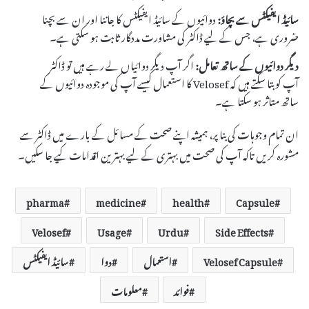
سائیڈ ایفیکٹس سے بچاؤ:
دوائیوں کے سائیڈ ایفیکٹس کا جاننا اور ان سے بچنا
ضروری ہے، جس کے لیے ڈاکٹر کی مشاورت مددگار ثابت ہو سکتی ہے۔
دیگر دوائیوں کے ساتھ تعامل:
اگر آپ دیگر دوائیاں لے رہے ہیں تو ڈاکٹر
آپ کو بتا سکتے ہیں کہ Velosef کا استعمال کیسے آپ کی موجودہ دوائیوں کے
ساتھ متاثر ہو سکتا ہے۔
ان تمام وجوہات کی بنا پر، ہمیشہ اپنے صحت کے مسائل کے بارے میں ڈاکٹر سے
مشورہ کریں تاکہ آپ کی صحت میں بہتری کے لیے بہترین اقدامات کیے جا سکیں۔
pharma
medicine
health
Capsule
Velosef
Usage
Urdu
Side Effects
Velosef Capsule
استعمال
دوا
سائیڈ ایفیکٹس
فوائد
معلومات