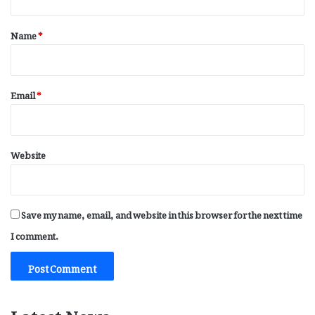
t
*
Name
*
Email
*
Website
Save my name, email, and website in this browser for the next time
I comment.