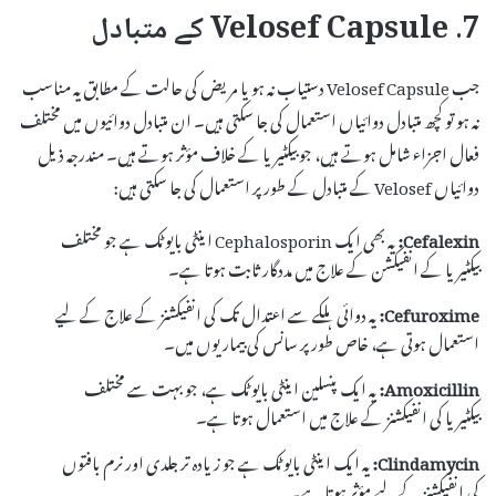
7. Velosef Capsule کے متبادل
جب Velosef Capsule دستیاب نہ ہو یا مریض کی حالت کے مطابق یہ مناسب
نہ ہو تو کچھ متبادل دوائیاں استعمال کی جا سکتی ہیں۔ ان متبادل دوائیوں میں مختلف
فعال اجزاء شامل ہوتے ہیں، جو بیکٹیریا کے خلاف مؤثر ہوتے ہیں۔ مندرجہ ذیل
دوائیاں Velosef کے متبادل کے طور پر استعمال کی جا سکتی ہیں:
Cefalexin:
یہ بھی ایک Cephalosporin اینٹی بایوٹک ہے جو مختلف
بیکٹیریا کے انفیکشن کے علاج میں مددگار ثابت ہوتا ہے۔
Cefuroxime:
یہ دوائی ہلکے سے اعتدال تک کی انفیکشنز کے علاج کے لیے
استعمال ہوتی ہے، خاص طور پر سانس کی بیماریوں میں۔
Amoxicillin:
یہ ایک پنسلین اینٹی بایوٹک ہے، جو بہت سے مختلف
بیکٹیریا کی انفیکشنز کے علاج میں استعمال ہوتا ہے۔
Clindamycin:
یہ ایک اینٹی بایوٹک ہے جو زیادہ تر جلدی اور نرم بافتوں
کی انفیکشنز کے لیے مؤثر ہوتا ہے۔