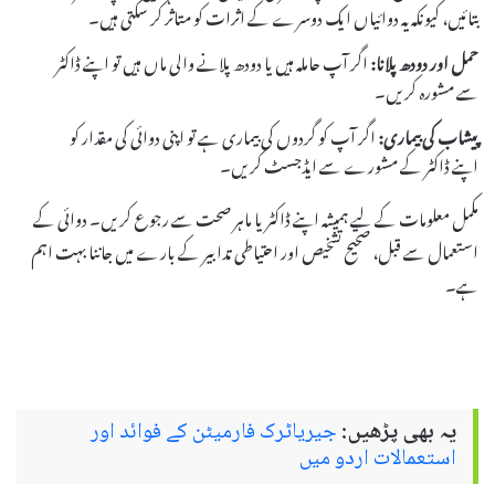
بتائیں، کیونکہ یہ دوائیاں ایک دوسرے کے اثرات کو متاثر کر سکتی ہیں۔
حمل اور دودھ پلانا:
اگر آپ حاملہ ہیں یا دودھ پلانے والی ماں ہیں تو اپنے ڈاکٹر
سے مشورہ کریں۔
پیشاب کی بیماری:
اگر آپ کو گردوں کی بیماری ہے تو اپنی دوائی کی مقدار کو
اپنے ڈاکٹر کے مشورے سے ایڈجسٹ کریں۔
مکمل معلومات کے لیے ہمیشہ اپنے ڈاکٹر یا ماہر صحت سے رجوع کریں۔ دوائی کے
استعمال سے قبل، صحیح تشخیص اور احتیاطی تدابیر کے بارے میں جاننا بہت اہم
ہے۔
یہ بھی پڑھیں:
جیریاٹرک فارمیٹن کے فوائد اور
استعمالات اردو میں