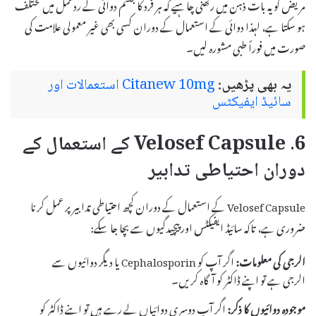
مریض کو یہ بات ذہن میں رکھنی چاہیے کہ ہر فرد کا جسم دوائی کے ردعمل میں مختلف
ہو سکتا ہے، لہذا دوائی کے استعمال کے دوران کسی بھی غیر معمولی علامت کی
صورت میں فوراً طبی مشورہ لیں۔
یہ بھی پڑھیں:
Citanew 10mg استعمالات اور
سائیڈ ایفیکٹس
6. Velosef Capsule کے استعمال کے
دوران احتیاطی تدابیر
Velosef Capsule کے استعمال کے دوران کچھ احتیاطی تدابیر پر عمل کرنا
ضروری ہے، تاکہ سائیڈ ایفیکٹس اور پیچیدگیوں سے بچا جا سکے:
الرجی کی معلومات:
اگر آپ کو Cephalosporin یا دیگر دوائیوں سے
الرجی ہے تو اپنے ڈاکٹر کو آگاہ کریں۔
موجودہ دوائیوں کا ذکر:
اگر آپ دوسری دوائیاں لے رہے ہیں تو اپنے ڈاکٹر کو